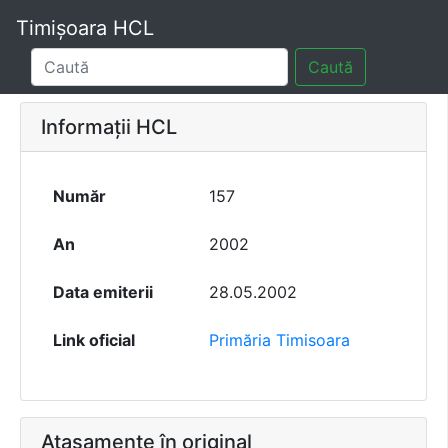
Timișoara HCL
Caută
Informații HCL
Număr
157
An
2002
Data emiterii
28.05.2002
Link oficial
Primăria Timisoara
Atașamente în original