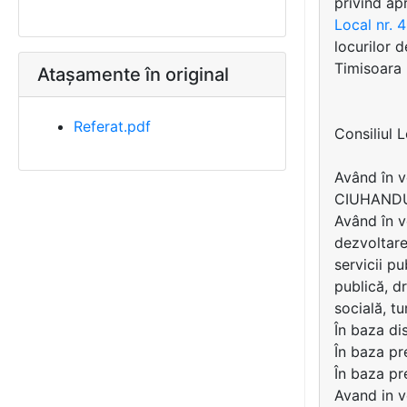
privind ap
Local nr.
locurilor 
Timisoara
Atașamente în original
Referat.pdf
Consiliul 
Având în v
CIUHAND
Având în v
dezvoltare
servicii p
publică, dr
socială, tu
În baza di
În baza pre
În baza pr
Avand in 