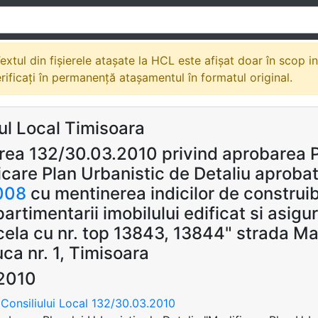
extul din fișierele atașate la HCL este afișat doar în scop i
erificați în permanență atașamentul în formatul original.
ul Local Timisoara
rea 132/30.03.2010 privind aprobarea Pl
icare Plan Urbanistic de Detaliu aprobat
008
cu mentinerea indicilor de construib
rtimentarii imobilului edificat si asigu
cela cu nr. top 13843, 13844" strada Ma
ca nr. 1, Timisoara
2010
Consiliului Local 132/30.03.2010