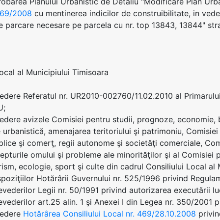
robarea Planului Urbanistic de Detaliu "Modificare Plan Urb
 469/2008
cu mentinerea indicilor de construibilitate, in ved
de parcare necesare pe parcela cu nr. top 13843, 13844" str
Local al Municipiului Timisoara
edere Referatul nr. UR2010-002760/11.02.2010 al Primarul
U;
edere avizele Comisiei pentru studii, prognoze, economie, b
 urbanistică, amenajarea teritoriului şi patrimoniu, Comisiei
ublice şi comerţ, regii autonome şi societăţi comerciale, Comi
epturile omului şi probleme ale minorităţilor şi al Comisiei 
rism, ecologie, sport şi culte din cadrul Consiliului Local al
spoziţiilor Hotărârii Guvernului nr. 525/1996 privind Regul
vederilor Legii nr. 50/1991 privind autorizarea executării lu
evederilor art.25 alin. 1 şi Anexei I din Legea nr. 350/2001 p
vedere
Hotărârea Consiliului Local nr. 469/28.10.2008
privin