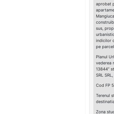
aprobat 
apartamen
Mangiuca 
construib
sus, prop
urbanisti
indicilor
pe parcel
Planul Ur
vederea r
13844” st
SRL SRL, 
Cod FP 53
Terenul s
destinati
Zona stud