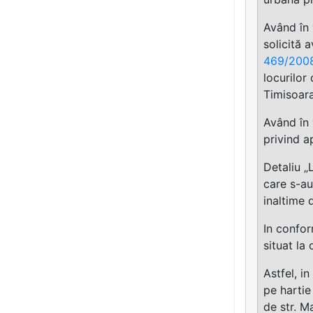
Având în 
solicită 
469/200
locurilor
Timisoar
Având în 
privind a
Detaliu „
care s-au
inaltime
In confor
situat la
Astfel, i
pe hartie
de str. M