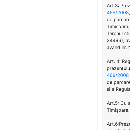
Art.3: Pre
469/2008
de parcare
Timisoara,
Terenul st
34496), av
avand nr. 
Art. 4: Re
prezentulu
469/2008
de parcare
si a Regul
Art.5: Cu 
Timişoara.
Art.6:Prez