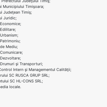
ei Prefectului Judeţului Timiş;
ui Municipiului Timişoara;
lui Judeţean Timiş;
ui Juridic;
i Economice;
Edilitare;
i Urbanism;
 Patrimoniu;
i de Mediu;
i Comunicare;
 Dezvoltare;
 Drumuri şi Transporturi;
Control Intern şi Managementul Calităţii;
iarului SC RUSCA GRUP SRL;
antului SC HL-CONS SRL;
edia locale.