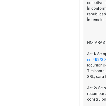
colective 
În conformi
republicat
În temeiul
HOTARAS
Art.1: Se 
nr. 469/2
locurilor 
Timisoara,
SRL, care 
Art.2: Se 
recomparti
construibil