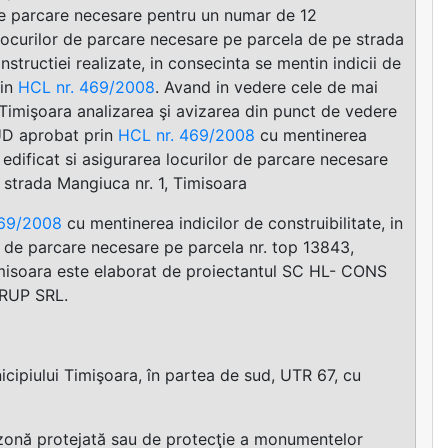
de parcare necesare pentru un numar de 12
ocurilor de parcare necesare pe parcela de pe strada
structiei realizate, in consecinta se mentin indicii de
rin
HCL nr. 469/2008
. Avand in vedere cele de mai
 Timişoara analizarea şi avizarea din punct de vedere
PUD aprobat prin
HCL nr. 469/2008
cu mentinerea
i edificat si asigurarea locurilor de parcare necesare
 strada Mangiuca nr. 1, Timisoara
469/2008
cu mentinerea indicilor de construibilitate, in
or de parcare necesare pe parcela nr. top 13843,
imisoara este elaborat de proiectantul SC HL- CONS
GRUP SRL.
nicipiului Timişoara, în partea de sud, UTR 67, cu
n zonă protejată sau de protecţie a monumentelor