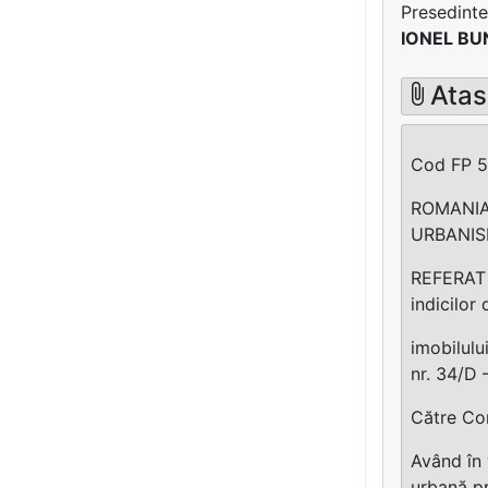
Presedinte
IONEL B
Atas
Cod FP 53
ROMANIA
URBANISM
REFERAT p
indicilor
imobilulu
nr. 34/D 
Către Com
Având în 
urbană pr