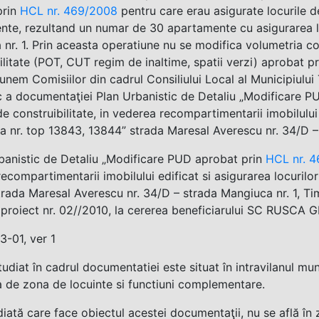
prin
HCL nr. 469/2008
pentru care erau asigurate locurile 
te, rezultand un numar de 30 apartamente cu asigurarea l
nr. 1. Prin aceasta operatiune nu se modifica volumetria con
ilitate (POT, CUT regim de inaltime, spatii verzi) aprobat p
unem Comisiilor din cadrul Consiliului Local al Municipiului
c a documentaţiei Plan Urbanistic de Detaliu „Modificare 
 de construibilitate, in vederea recompartimentarii imobilulu
a nr. top 13843, 13844” strada Maresal Averescu nr. 34/D –
banistic de Detaliu „Modificare PUD aprobat prin
HCL nr. 
ecompartimentarii imobilului edificat si asigurarea locuril
rada Maresal Averescu nr. 34/D – strada Mangiuca nr. 1, T
proiect nr. 02//2010, la cererea beneficiarului SC RUSCA 
-01, ver 1
tudiat în cadrul documentatiei este situat în intravilanul mu
a de zona de locuinte si functiuni complementare.
iată care face obiectul acestei documentaţii, nu se află î