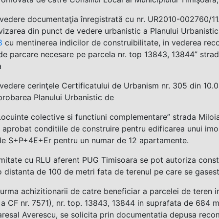
vedere documentaţia înregistrată cu nr. UR2010-002760/11.0
avizarea din punct de vedere urbanistic a Planului Urbanist
8
cu mentinerea indicilor de construibilitate, in vederea reco
 de parcare necesare pe parcela nr. top 13843, 13844” strad
a
vedere cerinţele Certificatului de Urbanism nr. 305 din 10
probarea Planului Urbanistic de
Locuinte colective si functiuni complementare” strada Miloia 
 aprobat conditiile de construire pentru edificarea unui imo
 de S+P+4E+Er pentru un numar de 12 apartamente.
mitate cu RLU aferent PUG Timisoara se pot autoriza constr
 o distanta de 100 de metri fata de terenul pe care se gases
n urma achizitionarii de catre beneficiar a parcelei de teren
 a CF nr. 7571), nr. top. 13843, 13844 in suprafata de 684 m
aresal Averescu, se solicita prin documentatia depusa reco