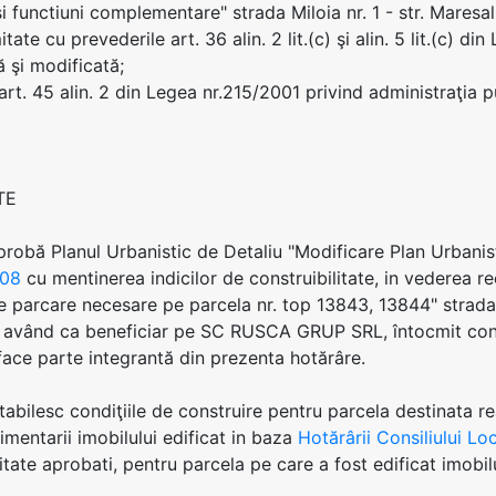
si functiuni complementare" strada Miloia nr. 1 - str. Maresa
tate cu prevederile art. 36 alin. 2 lit.(c) şi alin. 5 lit.(c) d
ă şi modificată;
 art. 45 alin. 2 din Legea nr.215/2001 privind administraţia p
TE
aprobă Planul Urbanistic de Detaliu "Modificare Plan Urbani
008
cu mentinerea indicilor de construibilitate, in vederea re
de parcare necesare pe parcela nr. top 13843, 13844" strada
 având ca beneficiar pe SC RUSCA GRUP SRL, întocmit conf
face parte integrantă din prezenta hotărâre.
stabilesc condiţiile de construire pentru parcela destinata re
mentarii imobilului edificat in baza
Hotărârii Consiliului Lo
itate aprobati, pentru parcela pe care a fost edificat imobilu