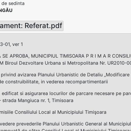
 de sedinta
UNGĂU
ament: Referat.pdf
-01, ver 1
 SE APROBA, MUNICIPIUL TIMISOARA P R I M A R CONSIL
 Biroul Dezvoltare Urbana si Metropolitana Nr. UR2010-0
rivind avizarea Planului Urbanistic de Detaliu „Modificar
 de construibilitate, in vederea recompartimentarii
i edificat si asigurarea locurilor de parcare necesare pe p
– strada Mangiuca nr. 1, Timisoara
isiile Consiliului Local al Municipiului Timişoara
vedere prevederile Planului Urbanistic General al Municipiul
omovată de către Consiliul Local al Municipiului Timişoara;