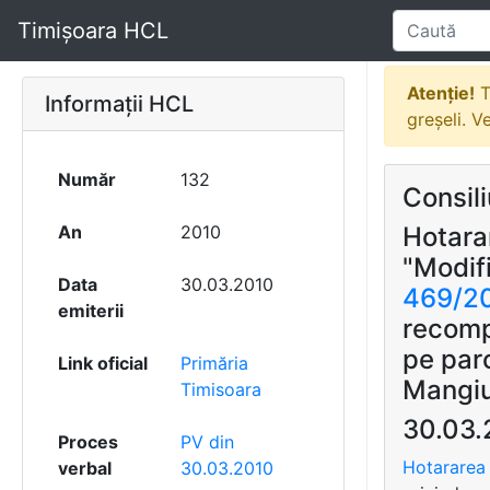
Timișoara HCL
Atenție!
T
Informații HCL
greșeli. V
Număr
132
Consili
An
2010
Hotara
"Modif
Data
30.03.2010
469/2
emiterii
recompa
pe par
Link oficial
Primăria
Mangiu
Timisoara
30.03.
Proces
PV din
Hotararea 
verbal
30.03.2010