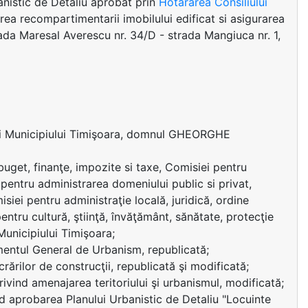
anistic de Detaliu aprobat prin
Hotărârea Consiliului
erea recompartimentarii imobilului edificat si asigurarea
ada Maresal Averescu nr. 34/D - strada Mangiuca nr. 1,
ui Municipiului Timişoara, domnul GHEORGHE
uget, finanţe, impozite si taxe, Comisiei pentru
 pentru administrarea domeniului public si privat,
siei pentru administraţie locală, juridică, ordine
pentru cultură, ştiinţă, învăţământ, sănătate, protecţie
 Municipiului Timişoara;
amentul General de Urbanism, republicată;
crărilor de construcţii, republicată şi modificată;
rivind amenajarea teritoriului şi urbanismul, modificată;
d aprobarea Planului Urbanistic de Detaliu "Locuinte