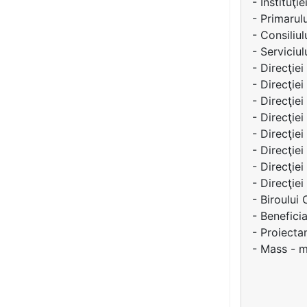
- Instituţi
- Primarul
- Consiliu
- Serviciul
- Direcţie
- Direcţiei 
- Direcţie
- Direcţiei
- Direcţie
- Direcţie
- Direcţiei
- Direcţiei
- Biroului 
- Benefic
- Proiect
- Mass - m