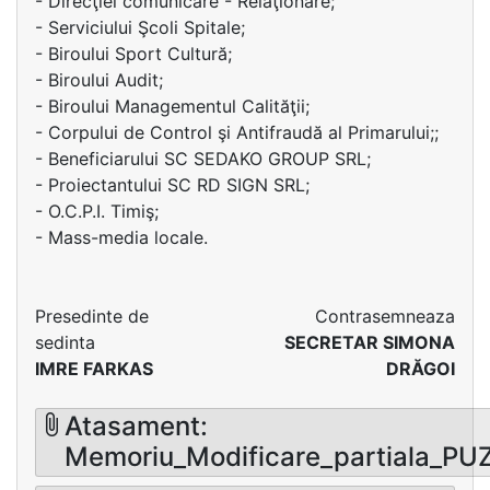
- Direcţiei comunicare - Relaţionare;
- Serviciului Şcoli Spitale;
- Biroului Sport Cultură;
- Biroului Audit;
- Biroului Managementul Calităţii;
- Corpului de Control şi Antifraudă al Primarului;;
- Beneficiarului SC SEDAKO GROUP SRL;
- Proiectantului SC RD SIGN SRL;
- O.C.P.I. Timiş;
- Mass-media locale.
Presedinte de
Contrasemneaza
sedinta
SECRETAR SIMONA
IMRE FARKAS
DRĂGOI
Atasament:
Memoriu_Modificare_partiala_PU