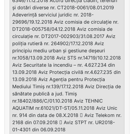
6346/11.12.2018 Acord direcția clădiri, terenuri
și dotări diverse nr. CT2018-0061/08.01.2019
Adeverință serviciul juridic nr. 2018-
29696/19.12.2018 Aviz comisia de circulație nr.
DT2018-005758/04.12.2018 Aviz comisia de
circulație nr. DT2017-002903/31.08.2017 Aviz
poliția rutieră nr. 264902/17.12.2018 Aviz
principiu mediu urban și gestiune deșeuri
nr.1058/13.09.2018 Aviz STS nr.14719/10.12.2018
Aviz Securitate la incendiu – nr. 4.627.234 din
13.09.2018 Aviz Protecția civilă nr.4.627.235 din
13.09.2018 Aviz Agenția pentru Protecția
Mediului Timiș nr.139/17.12.2018 Aviz Direcția de
sănătate publică a jud. Timiș
nr.18402/886/C/01.10.2018 Aviz TEHNIC
AQUATIM nr.61021/DT-ST/05.11.2018 Aviz Unic
nr. 914 din data de 08.X.2018  Aviz Telekom nr.
2168 din 07.09.2018  Aviz STPT nr. UR2018-
01-4301 din 06.09.2018