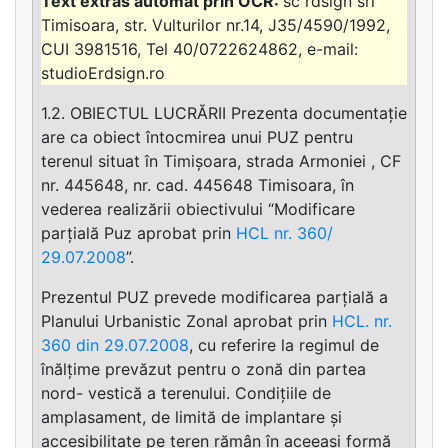
sc rdsign srl
Timisoara, str. Vulturilor nr.14, J35/4590/1992,
CUI 3981516, Tel 40/0722624862, e-mail:
studioErdsign.ro
1.2. OBIECTUL LUCRĂRII Prezenta documentație
are ca obiect întocmirea unui PUZ pentru
terenul situat în Timișoara, strada Armoniei , CF
nr. 445648, nr. cad. 445648 Timisoara, în
vederea realizării obiectivului “Modificare
parțială Puz aprobat prin
HCL nr. 360/
29.07.2008
”.
Prezentul PUZ prevede modificarea parțială a
Planului Urbanistic Zonal aprobat prin
HCL. nr.
360 din 29.07.2008
, cu referire la regimul de
înălțime prevăzut pentru o zonă din partea
nord- vestică a terenului. Condițiile de
amplasament, de limită de implantare și
accesibilitate pe teren rămân în aceeași formă