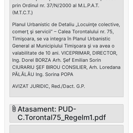
prin Ordinul nr. 37/N/2000 al M.L.P.A.T.
(M.T.C.T.)
Planul Urbanistic de Detaliu „Locuinţe colective,
comerţ şi servicii” – Calea Torontalului nr. 75,
Timişoara, se va integra în Planul Urbanistic
General al Municipiului Timişoara şi va avea o
valabilitate de 10 ani. VICEPRIMAR, DIRECTOR,
Ing. Dorel BORZA Arh. Şef Emilian Sorin
CIURARIU ŞEF BIROU CONSILIER, Arh. Loredana
PĂLĂLĂU Ing. Sorina POPA
AVIZAT JURIDIC, Red./Dact. G.P.
Atasament: PUD-
C.Torontal75_Regelm1.pdf