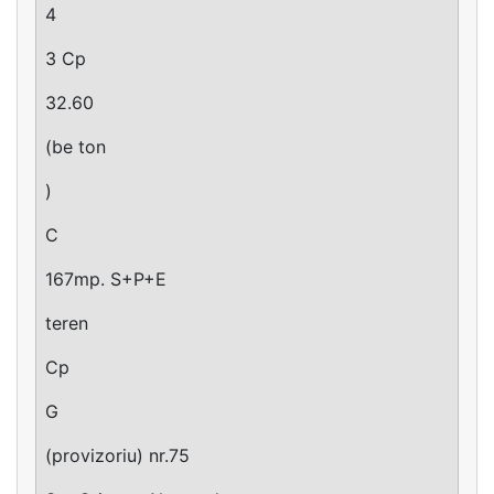
4
3 Cp
32.60
(be ton
)
C
167mp. S+P+E
teren
Cp
G
(provizoriu) nr.75