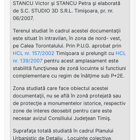
STANCU Victor şi STANCU Petra şi elaborată
de S.C. STUDIO 3D S.R.L. Timişoara, pr. nr.
06/2007.
Terenul studiat în cadrul acestei documentaţii
este situat în intravilan, în zona de nord- vest,
pe Calea Torontalului. Prin P.U.G. aprobat prin
HCL nr. 157/2002
Timişoara si prelungit cu
HCL
nr. 139/2007
pentru acest amplasament este
stabilită funcţiunea de zonă locuinte si functiuni
complementare cu regim de înălţime sub P+2E.
Zona studiată care face obiectul acestei
documentaţii, nu se află în zonă protejată sau
de protecţie a monumentelor istorice, respectiv
zone de interes deosebit pentru care este
necesar avizul Consiliului Judeţean Timiş.
Suprafaţa totală studiată în cadrul Planului
Urbanistic de Detaliu „ Locuinţe colective,