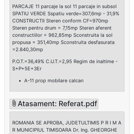
PARCAJE 11 parcaje la sol 11 parcaje in subsol
SPATIU VERDE Sspatiu verde=307,6mp - 31,9%
CONSTRUCTII Steren conform CF=970mp
Steren pentru drum = 7,15mp Steren aferent
constructiilor = 962,85mp Sconstruita la sol
propusa = 351,40mp Sconstruita desfasurata
=2.840,30mp
P.O.T.=36,49% C.U.T.=2,95 Regim de inaltime -
S+P+5E+3Er
A-11 prop mobilare calcan
Atasament: Referat.pdf
ROMANIA SE APROBA, JUDETULTIMIS P R I M A
R MUNICIPIUL TIMISOARA Dr. Ing. GHEORGHE