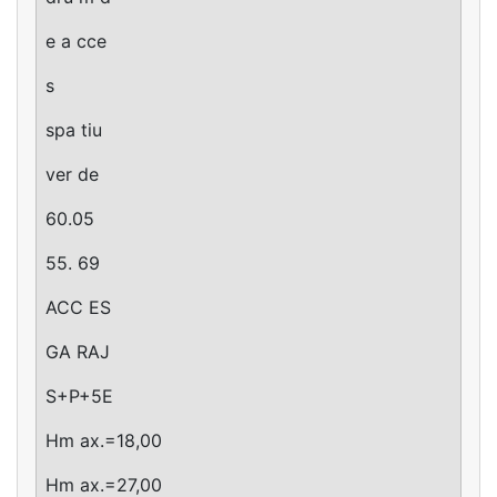
e a cce
s
spa tiu
ver de
60.05
55. 69
ACC ES
GA RAJ
S+P+5E
Hm ax.=18,00
Hm ax.=27,00