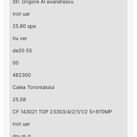
Str. Grigore Al exandrescu
trot uar
25.80 spa
tiu ver
de20 55
00
482300
Calea Torontalului
25.58
CF 143021 TOP 23303/4/2/1/1/2 S=970MP
trot uar
dru m d