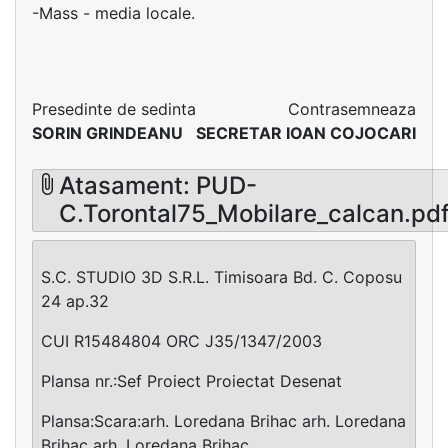
-Mass - media locale.
Presedinte de sedinta
Contrasemneaza
SORIN GRINDEANU
SECRETAR IOAN COJOCARI
Atasament: PUD-
C.Torontal75_Mobilare_calcan.pd
S.C. STUDIO 3D S.R.L. Timisoara Bd. C. Coposu
24 ap.32
CUI R15484804 ORC J35/1347/2003
Plansa nr.:Sef Proiect Proiectat Desenat
Plansa:Scara:arh. Loredana Brihac arh. Loredana
Brihac arh. Loredana Brihac