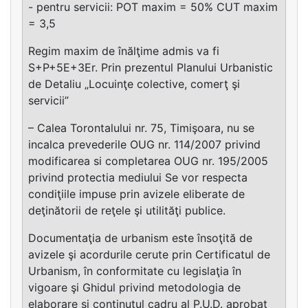
- pentru servicii: POT maxim = 50% CUT maxim
= 3,5
Regim maxim de înălţime admis va fi
S+P+5E+3Er. Prin prezentul Planului Urbanistic
de Detaliu „Locuinţe colective, comerţ şi
servicii”
– Calea Torontalului nr. 75, Timişoara, nu se
incalca prevederile OUG nr. 114/2007 privind
modificarea si completarea OUG nr. 195/2005
privind protectia mediului Se vor respecta
condiţiile impuse prin avizele eliberate de
deţinătorii de reţele şi utilităţi publice.
Documentaţia de urbanism este însoţită de
avizele şi acordurile cerute prin Certificatul de
Urbanism, în conformitate cu legislaţia în
vigoare şi Ghidul privind metodologia de
elaborare şi conţinutul cadru al P.U.D. aprobat