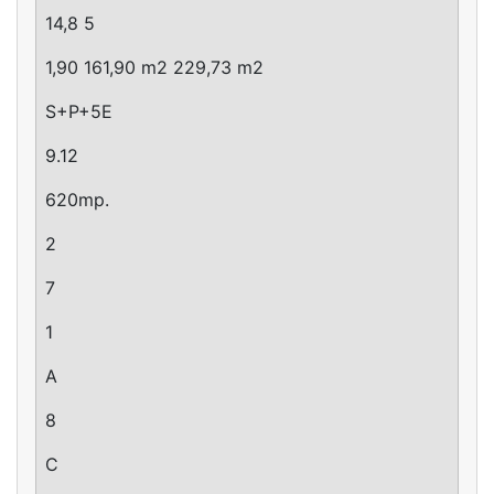
14,8 5
1,90 161,90 m2 229,73 m2
S+P+5E
9.12
620mp.
2
7
1
A
8
C