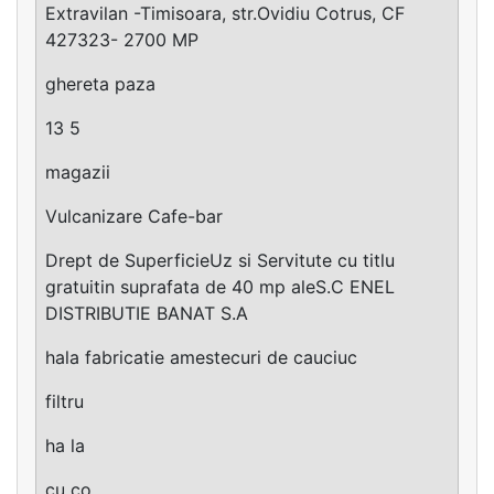
Extravilan -Timisoara, str.Ovidiu Cotrus, CF
427323- 2700 MP
ghereta paza
13 5
magazii
Vulcanizare Cafe-bar
Drept de SuperficieUz si Servitute cu titlu
gratuitin suprafata de 40 mp aleS.C ENEL
DISTRIBUTIE BANAT S.A
hala fabricatie amestecuri de cauciuc
filtru
ha la
cu co