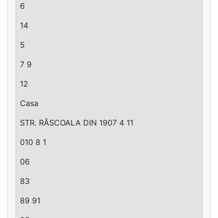
6
14
5
7 9
12
Casa
STR. RĂSCOALA DIN 1907 4 11
010 8 1
06
83
89 91