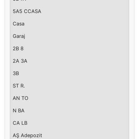
5A5 CCASA
Casa
Garaj
2B 8
2A 3A
3B
ST R.
AN TO
N BA
CA LB
AŞ Adepozit