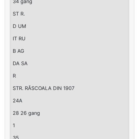
34 gang
ST R.
D UM
IT RU
B AG
DA SA
R
STR. RĂSCOALA DIN 1907
24A
28 26 gang
1
35