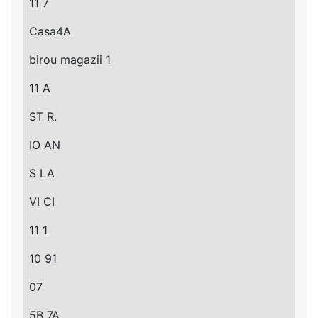
11 7
Casa4A
birou magazii 1
11 A
ST R.
IO AN
S LA
VI CI
11 1
10 91
07
5B 7A