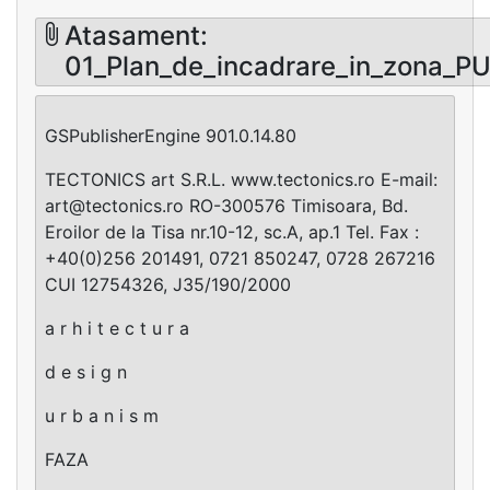
Atasament:
01_Plan_de_incadrare_in_zona_P
GSPublisherEngine 901.0.14.80
TECTONICS art S.R.L. www.tectonics.ro E-mail:
art@tectonics.ro
RO-300576 Timisoara, Bd.
Eroilor de la Tisa nr.10-12, sc.A, ap.1 Tel. Fax :
+40(0)256 201491, 0721 850247, 0728 267216
CUI 12754326, J35/190/2000
a r h i t e c t u r a
d e s i g n
u r b a n i s m
FAZA