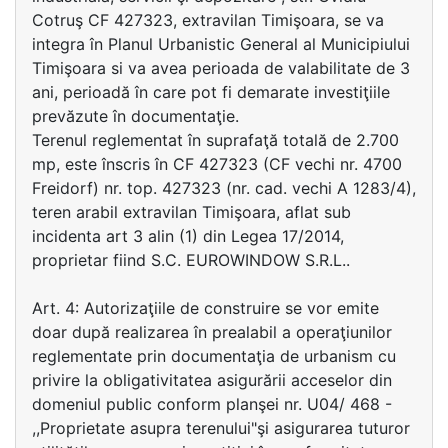
Cotruş CF 427323, extravilan Timişoara, se va
integra în Planul Urbanistic General al Municipiului
Timişoara si va avea perioada de valabilitate de 3
ani, perioadă în care pot fi demarate investiţiile
prevăzute în documentaţie.
Terenul reglementat în suprafaţă totală de 2.700
mp, este înscris în CF 427323 (CF vechi nr. 4700
Freidorf) nr. top. 427323 (nr. cad. vechi A 1283/4),
teren arabil extravilan Timişoara, aflat sub
incidenta art 3 alin (1) din Legea 17/2014,
proprietar fiind S.C. EUROWINDOW S.R.L..
Art. 4: Autorizaţiile de construire se vor emite
doar după realizarea în prealabil a operaţiunilor
reglementate prin documentaţia de urbanism cu
privire la obligativitatea asigurării acceselor din
domeniul public conform planşei nr. U04/ 468 -
,,Proprietate asupra terenului"şi asigurarea tuturor