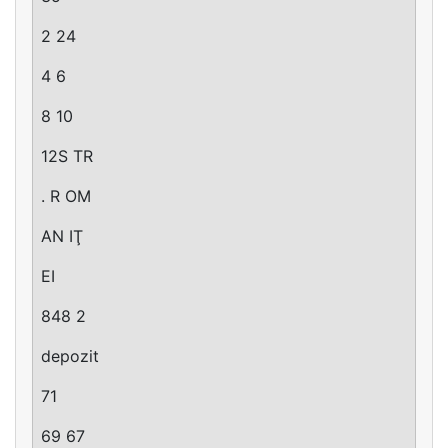
2 24
4 6
8 10
12S TR
. R OM
AN IŢ
EI
848 2
depozit
71
69 67