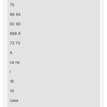
75
96 94
92 90
888 6
73 73
A
ca na
l
16
14
casa