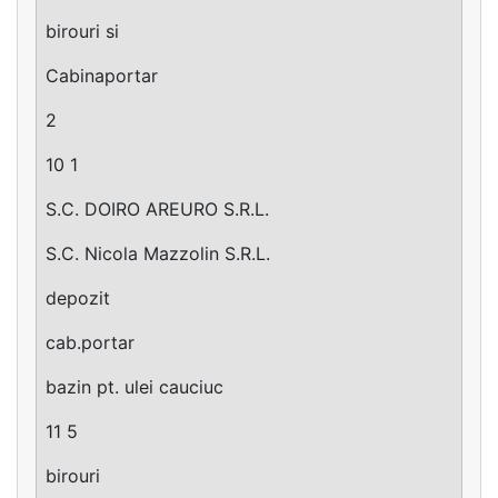
birouri si
Cabinaportar
2
10 1
S.C. DOIRO AREURO S.R.L.
S.C. Nicola Mazzolin S.R.L.
depozit
cab.portar
bazin pt. ulei cauciuc
11 5
birouri