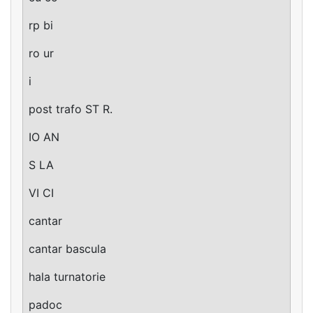
rp bi
ro ur
i
post trafo ST R.
IO AN
S LA
VI CI
cantar
cantar bascula
hala turnatorie
padoc