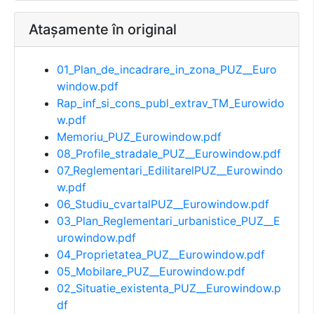
Atașamente în original
01_Plan_de_incadrare_in_zona_PUZ__Euro
window.pdf
Rap_inf_si_cons_publ_extrav_TM_Eurowido
w.pdf
Memoriu_PUZ_Eurowindow.pdf
08_Profile_stradale_PUZ__Eurowindow.pdf
07_Reglementari_EdilitarelPUZ__Eurowindo
w.pdf
06_Studiu_cvartalPUZ__Eurowindow.pdf
03_Plan_Reglementari_urbanistice_PUZ__E
urowindow.pdf
04_Proprietatea_PUZ__Eurowindow.pdf
05_Mobilare_PUZ__Eurowindow.pdf
02_Situatie_existenta_PUZ__Eurowindow.p
df