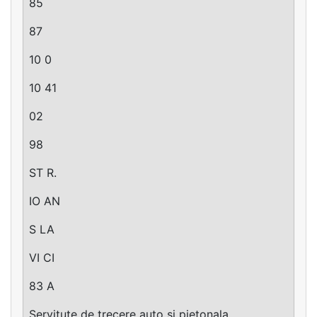
85
87
10 0
10 41
02
98
ST R.
IO AN
S LA
VI CI
83 A
Servitute de trecere auto si pietonala