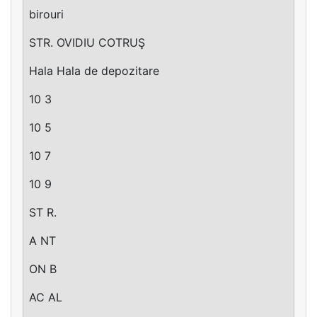
birouri
STR. OVIDIU COTRUŞ
Hala Hala de depozitare
10 3
10 5
10 7
10 9
ST R.
A NT
ON B
AC AL