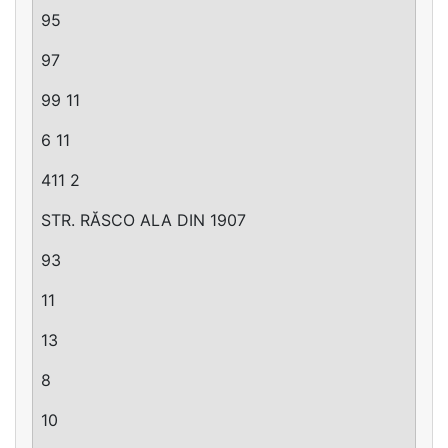
95
97
99 11
6 11
411 2
STR. RĂSCO ALA DIN 1907
93
11
13
8
10