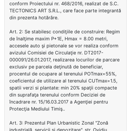
conform Proiectului nr. 468/2016, realizat de S.C.
TECTONICS ART S.R.L., care face parte integrantă
din prezenta hotărâre.
Art. 2: Se stabilesc condiţiile de construire: Regim
de înalţime maxim P+1E, Hmax = 8.00 metri,
accesele auto şi pietonale se vor realiza conform
avizului Comisiei de Circulaţie nr. DT2017-
000091/26.01.2017, realizarea locurilor de parcare
exclusiv pe parcela deţinută de beneficiar,
procentul de ocupare al terenului POTmax=55%,
coeficientul de utilizare al terenului CUTmax=1.5,
spatii verzi si plantate: min 20% spaţii compacte
din suprafaţa terenului conform Deciziei de
încadrare nr. 15/16.03.2017 a Agenţiei pentru
Protecţia Mediului Timiş..
Art. 3: Prezentul Plan Urbanistic Zonal "Zonă
industrială, servicii şi depozitare", str. Ovidiu