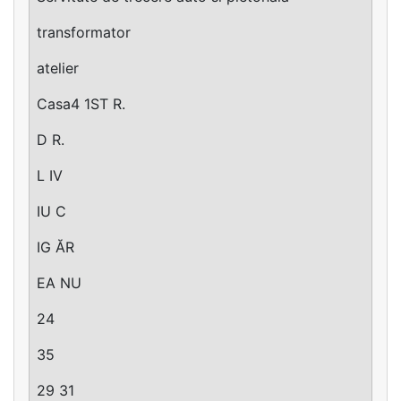
transformator
atelier
Casa4 1ST R.
D R.
L IV
IU C
IG ĂR
EA NU
24
35
29 31