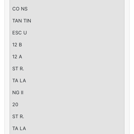
CO NS
TAN TIN
ESC U
12 B
12 A
ST R.
TA LA
NG II
20
ST R.
TA LA