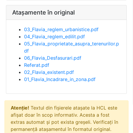
Atașamente în original
03_Flavia_reglem_urbanistice.pdf
04_Flavia_reglem_edilit.pdf
05_Flavia_proprietate_asupra_terenurilor.p
df
06_Flavia_Desfasurari.pdf
Referat.pdf
02_Flavia_existent.pdf
01_Flavia_Incadrare_in_zona.pdf
Atenție!
Textul din fișierele atașate la HCL este
afișat doar în scop informativ. Acesta a fost
extras automat și pot exista greșeli. Verificați în
permanență atașamentul în formatul original.