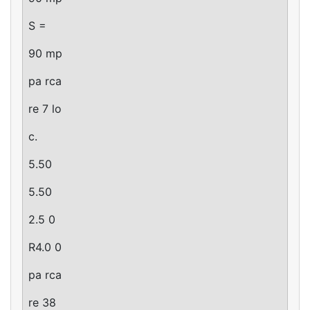
S =
90 mp
pa rca
re 7 lo
c.
5.50
5.50
2.5 0
R4.0 0
pa rca
re 38