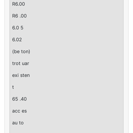
R6.00
R6 .00
6.0 5
6.02
(be ton)
trot uar
exi sten
t
65 .40
acc es
au to