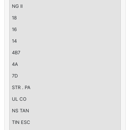
NG II
18
16
14
4B7
4A
7D
STR . PA
UL CO
NS TAN
TIN ESC