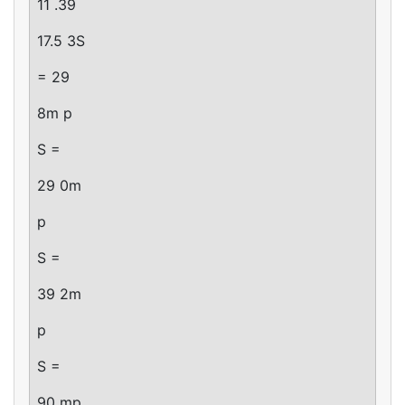
11 .39
17.5 3S
= 29
8m p
S =
29 0m
p
S =
39 2m
p
S =
90 mp