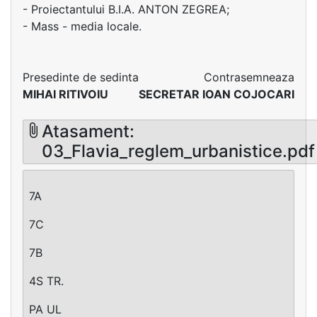
- Proiectantului B.I.A. ANTON ZEGREA;
- Mass - media locale.
Presedinte de sedinta
Contrasemneaza
MIHAI RITIVOIU
SECRETAR IOAN COJOCARI
Atasament:
03_Flavia_reglem_urbanistice.pdf
7A
7C
7B
4S TR.
PA UL