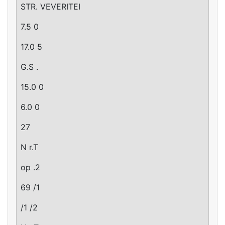
STR. VEVERITEI
7.5 0
17.0 5
G.S .
15.0 0
6.0 0
27
N r.T
op .2
69 /1
/1 /2