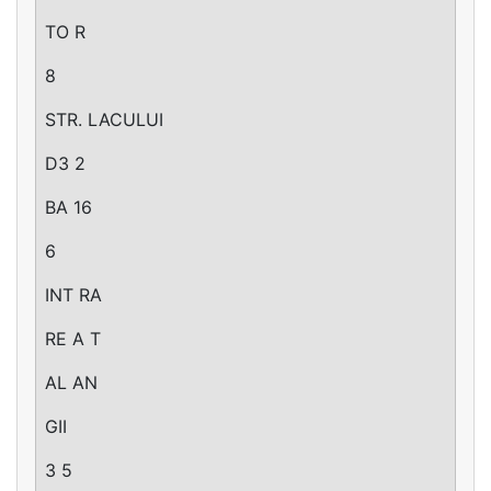
TO R
8
STR. LACULUI
D3 2
BA 16
6
INT RA
RE A T
AL AN
GII
3 5