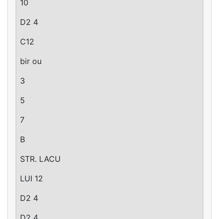
10
D2 4
C12
bir ou
3
5
7
B
STR. LACU
LUI 12
D2 4
D2 4