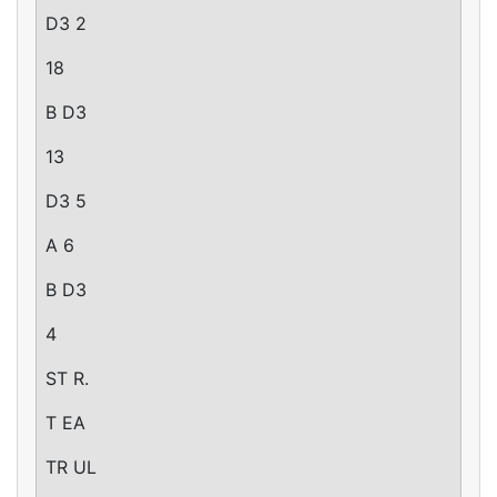
D3 2
18
B D3
13
D3 5
A 6
B D3
4
ST R.
T EA
TR UL