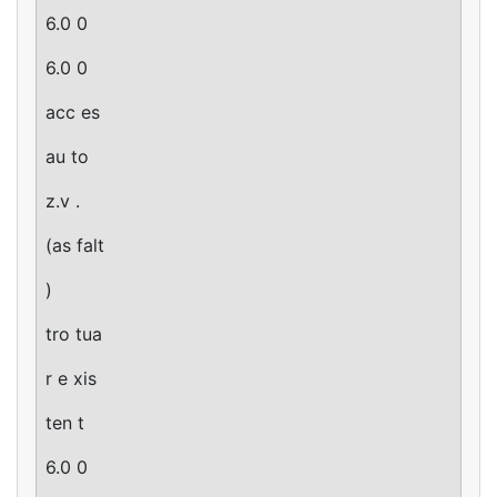
6.0 0
6.0 0
acc es
au to
z.v .
(as falt
)
tro tua
r e xis
ten t
6.0 0