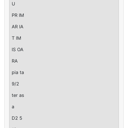
U
PR IM
AR IA
T IM
IS OA
RA
pia ta
9/2
ter as
a
D2 5