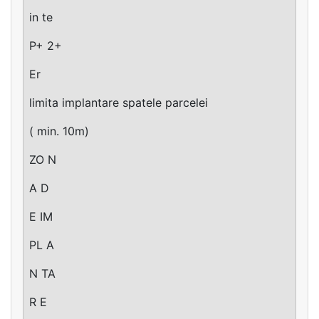
in te
P+ 2+
Er
limita implantare spatele parcelei
( min. 10m)
ZO N
A D
E IM
PL A
N TA
R E