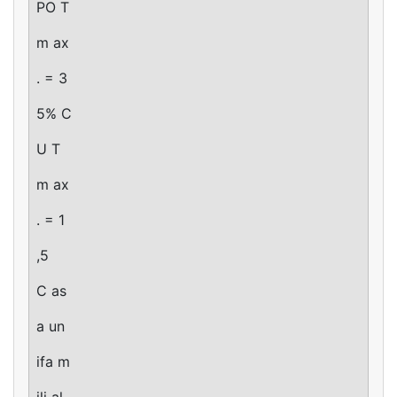
PO T
m ax
. = 3
5% C
U T
m ax
. = 1
,5
C as
a un
ifa m
ili al