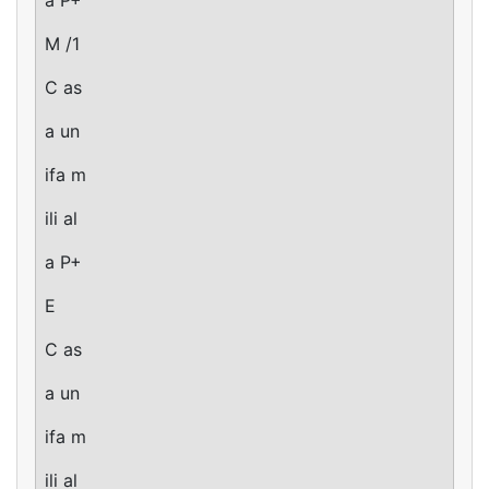
M /1
C as
a un
ifa m
ili al
a P+
E
C as
a un
ifa m
ili al