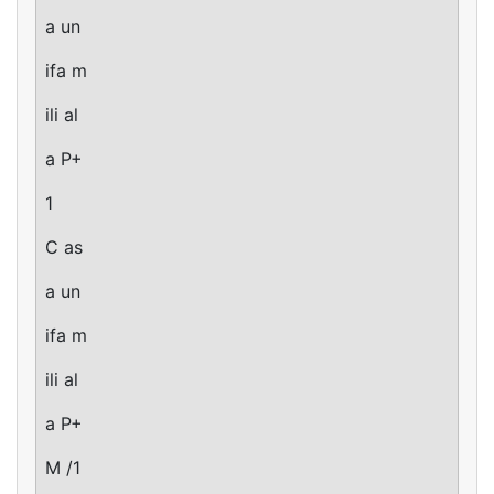
a un
ifa m
ili al
a P+
1
C as
a un
ifa m
ili al
a P+
M /1