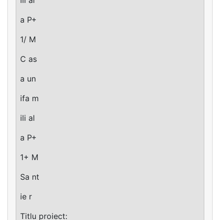
a P+
1/ M
C as
a un
ifa m
ili al
a P+
1+ M
Sa nt
ie r
Titlu proiect: