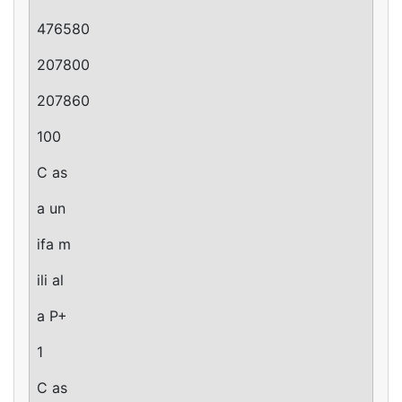
476580
207800
207860
100
C as
a un
ifa m
ili al
a P+
1
C as