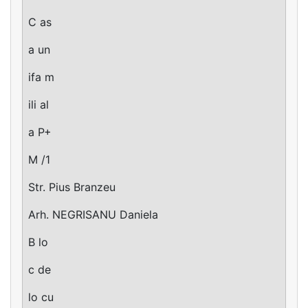
C as
a un
ifa m
ili al
a P+
M /1
Str. Pius Branzeu
Arh. NEGRISANU Daniela
B lo
c de
lo cu