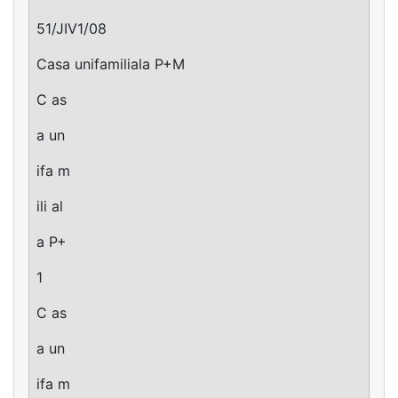
51/JIV1/08
Casa unifamiliala P+M
C as
a un
ifa m
ili al
a P+
1
C as
a un
ifa m