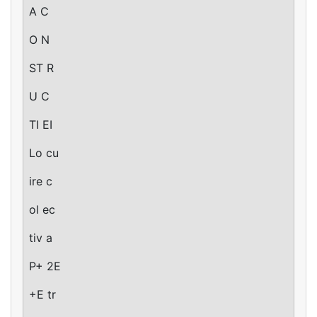
A C
O N
ST R
U C
TI EI
Lo cu
ire c
ol ec
tiv a
P+ 2E
+E tr