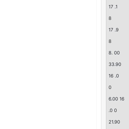
17 .1
8
17 .9
8
8. 00
33.90
16 .0
0
6.00 16
.0 0
21.90