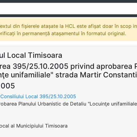
extul din fișierele atașate la HCL este afișat doar în scop i
erificați în permanență atașamentul în formatul original.
ul Local Timisoara
rea 395/25.10.2005 privind aprobarea Pl
ţe unifamiliale" strada Martir Constant
2005
Consiliului Local 395/25.10.2005
robarea Planului Urbanistic de Detaliu "Locuinţe unifamilial
Local al Municipiului Timisoara