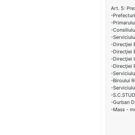
Art. 5: Pr
-Prefecturi
-Primarulu
-Consiliul
-Serviciulu
-Direcţiei
-Direcţiei 
-Direcţiei
-Direcţiei 
-Serviciulu
-Biroului R
-Serviciul
-S.C.STUDI
-Gurban Du
-Mass - me