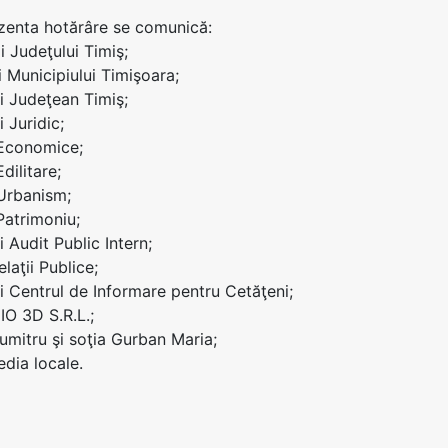
ezenta hotărâre se comunică:
i Judeţului Timiş;
i Municipiului Timişoara;
ui Judeţean Timiş;
i Juridic;
 Economice;
Edilitare;
 Urbanism;
Patrimoniu;
i Audit Public Intern;
elaţii Publice;
ui Centrul de Informare pentru Cetăţeni;
O 3D S.R.L.;
mitru şi soţia Gurban Maria;
dia locale.