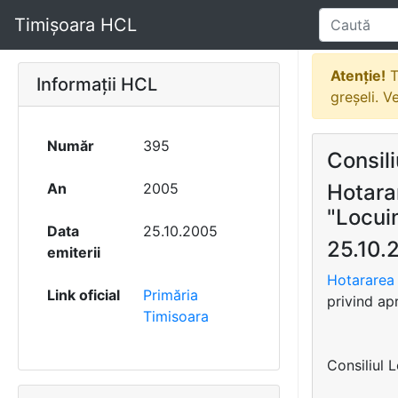
Timișoara HCL
Atenție!
T
Informații HCL
greșeli. V
Număr
395
Consili
An
2005
Hotara
"Locuin
Data
25.10.2005
25.10.
emiterii
Hotararea 
Link oficial
Primăria
privind ap
Timisoara
Consiliul 