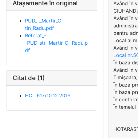
Atașamente în original
Având în v
CIUHAND
Având în v
PUD_-_Martir_C-
administra
tin_Radu.pdf
pentru admi
Referat_-
Local al m
_PUD_str._Martir_C._Radu.p
Având in v
df
Local nr.5
În baza di
Având in 
Citat de (1)
Timişoara;
În baza pre
În baza pr
HCL 617/10.12.2019
În conformi
În temeiul
HOTARAS