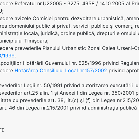
edere Referatul nr.U22005 - 3275, 4958 / 14.10.2005 al P
U;
edere avizele Comisiei pentru dezvoltare urbanistică, amenaj
rea domeniului public si privat, servicii publice şi comerţ, 
nistraţie locală, juridică, ordine publică, drepturile omului 
unicipiului Timişoara;
edere prevederile Planului Urbanistic Zonal Calea Urseni-Ca
0/1999
.
spoziţiilor Hotărârii Guvernului nr. 525/1996 privind Regul
vedere
Hotărârea Consiliului Local nr.157/2002
privind aprob
vederilor Legii nr. 50/1991 privind autorizarea executării luc
evederilor art.25 alin. 1 şi Anexei I din Legea nr. 350/2001 p
tate cu prevederile art. 38, lit.(c) şi (f) din Legea nr.215/2
 art. 46 din Legea nr.215/2001 privind administraţia publică 
TE