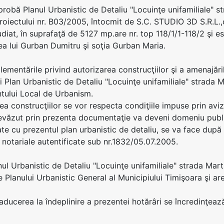
aprobă Planul Urbanistic de Detaliu "Locuinţe unifamiliale" s
oiectului nr. B03/2005, întocmit de S.C. STUDIO 3D S.R.L.,
udiat, în suprafaţă de 5127 mp.are nr. top 118/1/1-118/2 şi e
ea lui Gurban Dumitru şi soţia Gurban Maria.
glementările privind autorizarea construcţiilor şi a amenajăr
i Plan Urbanistic de Detaliu "Locuinţe unifamiliale" strada M
tului Local de Urbanism.
ea construcţiilor se vor respecta condiţiile impuse prin avizel
văzut prin prezenta documentaţie va deveni domeniu public, 
te cu prezentul plan urbanistic de detaliu, se va face dup
i notariale autentificate sub nr.1832/05.07.2005.
anul Urbanistic de Detaliu "Locuinţe unifamiliale" strada Mar
 Planului Urbanistic General al Municipiului Timişoara şi are
 aducerea la îndeplinire a prezentei hotărâri se încredinţeaz