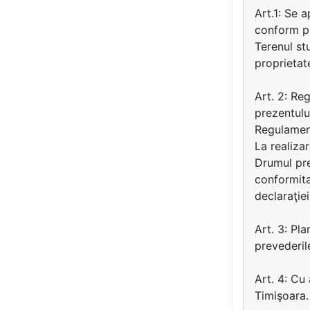
Art.1: Se 
conform pr
Terenul st
proprietat
Art. 2: Re
prezentulu
Regulamen
La realizar
Drumul pre
conformita
declaraţie
Art. 3: Pl
prevederile
Art. 4: Cu
Timişoara.