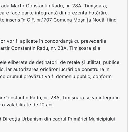
trada Martir Constantin Radu, nr. 28A, Timişoara,
care face parte integrantă din prezenta hotărâre.
ste înscris în C.F. nr.1707 Comuna Moşniţa Nouă, fiind
ilor vor fi aplicate în concordanţă cu prevederile
artir Constantin Radu, nr. 28A, Timişoara şi a
e eliberate de deţinătorii de reţele şi utilităţi publice.
iar autorizarea oricăror lucrări de construire în
ă ce drumul prevăzut va fi domeniu public, conform
tir Constantin Radu, nr. 28A, Timişoara se va integra în
 o valabilitate de 10 ani.
ă Direcţia Urbanism din cadrul Primăriei Municipiului