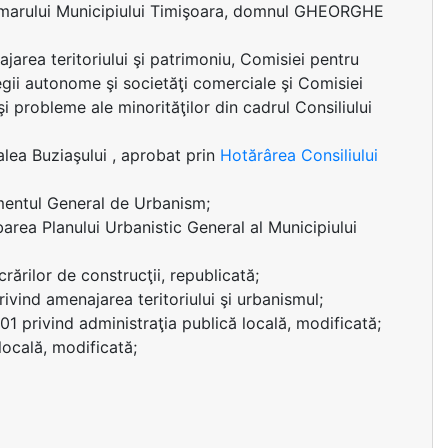
rimarului Municipiului Timişoara, domnul GHEORGHE
area teritoriului şi patrimoniu, Comisiei pentru
regii autonome şi societăţi comerciale şi Comisiei
şi probleme ale minorităţilor din cadrul Consiliului
lea Buziaşului , aprobat prin
Hotărârea Consiliului
amentul General de Urbanism;
area Planului Urbanistic General al Municipiului
rărilor de construcţii, republicată;
rivind amenajarea teritoriului şi urbanismul;
001 privind administraţia publică locală, modificată;
locală, modificată;