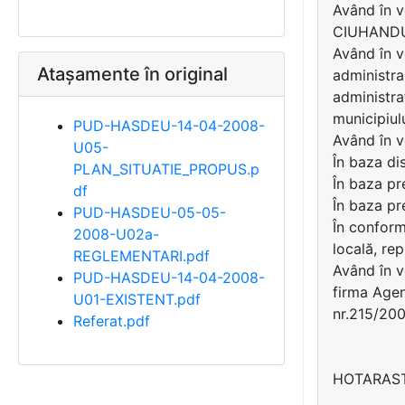
Având în v
CIUHAND
Având în v
Atașamente în original
administra
administraţ
municipiul
PUD-HASDEU-14-04-2008-
Având în v
U05-
În baza di
PLAN_SITUATIE_PROPUS.p
În baza pre
df
În baza pr
PUD-HASDEU-05-05-
În conformi
2008-U02a-
locală, rep
REGLEMENTARI.pdf
Având în v
PUD-HASDEU-14-04-2008-
firma Agen
U01-EXISTENT.pdf
nr.215/200
Referat.pdf
HOTARAS