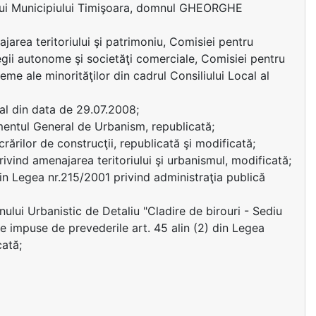
lui Municipiului Timişoara, domnul GHEORGHE
area teritoriului şi patrimoniu, Comisiei pentru
regii autonome şi societăţi comerciale, Comisiei pentru
leme ale minorităţilor din cadrul Consiliului Local al
cal din data de 29.07.2008;
amentul General de Urbanism, republicată;
crărilor de construcţii, republicată şi modificată;
rivind amenajarea teritoriului şi urbanismul, modificată;
c) din Legea nr.215/2001 privind administraţia publică
ului Urbanistic de Detaliu "Cladire de birouri - Sediu
ile impuse de prevederile art. 45 alin (2) din Legea
cată;