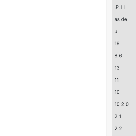
.P. H
as de
u
19
8 6
13
11
10
10 2 0
2 1
2 2