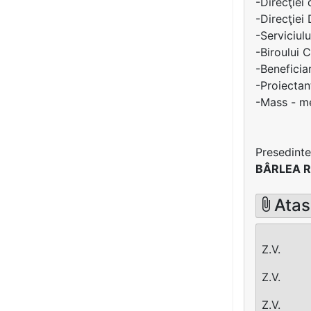
-Direcţiei
-Direcţiei 
-Serviciulu
-Biroului 
-Benefici
-Proiectan
-Mass - me
Presedinte
BÂRLEA 
Ata
Z.V.
Z.V.
Z.V.