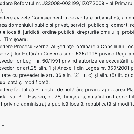
edere Referatul nr.U32008-002199/17.07.2008 - al Primaru
U;
edere avizele Comisiei pentru dezvoltare urbanistică, amenaj
rea domeniului public si privat, servicii publice şi comerţ, 
ie locală, juridică, ordine publică, drepturile omului şi prob
ui Timişoara;
edere Procesul-Verbal al Şedinţei ordinare a Consiliului Lo
spoziţiilor Hotărârii Guvernului nr. 525/1996 privind Regul
vederilor Legii nr. 50/1991 privind autorizarea executării lu
evederilor art.25 alin. 1 şi Anexei I din Legea nr. 350/2001 p
tate cu prevederile art. 36 alin. (2) lit. c) şi alin. (5) lit. 
ublicată şi modificată;
edere faptul că Proiectul de hotărâre privind aprobarea Plan
da" str. B.P. Hasdeu, nr. 26, Timişoara, nu a întrunit condiţi
1 privind administraţia publică locală, republicată şi modifi
TE