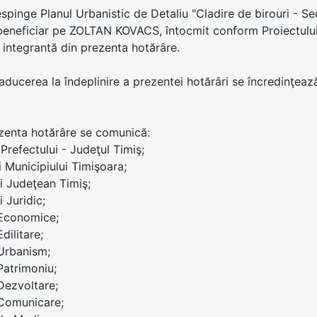
respinge Planul Urbanistic de Detaliu "Cladire de birouri - Se
eneficiar pe ZOLTAN KOVACS, întocmit conform Proiectului 
 integrantă din prezenta hotărâre.
 aducerea la îndeplinire a prezentei hotărâri se încredinţeaz
ezenta hotărâre se comunică:
i Prefectului - Judeţul Timiş;
i Municipiului Timişoara;
ui Judeţean Timiş;
i Juridic;
 Economice;
Edilitare;
 Urbanism;
Patrimoniu;
 Dezvoltare;
 Comunicare;