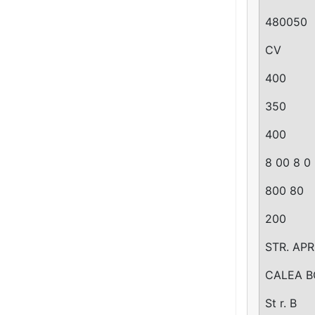
480050
CV
400
350
400
8 00 8 0
800 80
200
STR. AP
CALEA B
St r. B