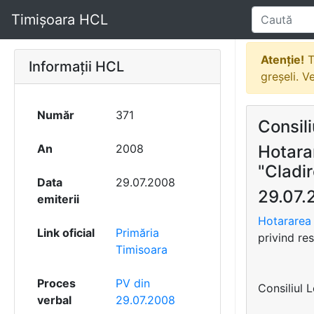
Timișoara HCL
Atenție!
T
Informații HCL
greșeli. V
Număr
371
Consili
An
2008
Hotara
"Cladir
Data
29.07.2008
29.07.
emiterii
Hotararea 
Link oficial
Primăria
privind re
Timisoara
Proces
PV din
Consiliul 
verbal
29.07.2008