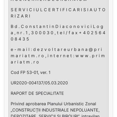
S E R V I C I U L C E R T I F I C A R I S I A U T O
R I Z A R I
B d . C o n s t a n t i n D i a c o n o v i c i L o g
a , n r . 1 , 3 0 0 0 3 0 , t e l / f a x + 4 0 2 5 6 4
0 8 4 3 5
e - m a i l : d e z v o l t a r e u r b a n a @ p r i
m a r i a t m . r o , i n t e r n e t : w w w . p r i m
a r i a t m . r o
Cod FP 53-01, ver. 1
UR2020-004137/05.03.2020
RAPORT DE SPECIALITATE
Privind aprobarea Planului Urbanistic Zonal
„CONSTRUCȚII INDUSTRIALE NEPOLUANTE,
DEPOZITARE, SERVICII ȘI BIROURI”, intravilan