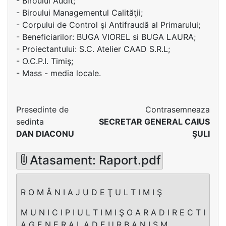
- Biroului Audit;
- Biroului Managementul Calităţii;
- Corpului de Control şi Antifraudă al Primarului;
- Beneficiarilor: BUGA VIOREL si BUGA LAURA;
- Proiectantului: S.C. Atelier CAAD S.R.L;
- O.C.P.I. Timiş;
- Mass - media locale.
Presedinte de
Contrasemneaza
sedinta
SECRETAR GENERAL CAIUS
DAN DIACONU
ŞULI
Atasament: Raport.pdf
R O M Â N I A J U D E Ţ U L T I M I Ş
M U N I C I P I U L T I M I Ş O A R A D I R E C T I
A G E N E R A L A D E U R B A N I S M