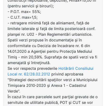
construcţii nepoluante, depozite), Hmax=15,00 m
(pentru servicii şi birouri);
- P.O.T. max= 55%;
- C.U.T. max=1,5;
- retragere minimă faţă de aliniament, faţă de
limitele laterale şi faţă de limita posterioară conf.
planşei nr. U02 - Plan Reglementări urbanistice.
Spatii verzi propuse în documentaţie şi în
conformitate cu Decizia de încadrare nr. 6 din
14.01.2020 a Agenţiei pentru Protecţia Mediului
Timiş - min 20,59%. Suprafaţa de spatii verzi va fi
amenajată şi întreţinută.
Se vor respecta prevederile
Hotărârii Consiliului
Local nr. 62/28.02.2012
privind aprobarea
"Strategiei dezvoltării spaţiilor verzi a Municipiului
Timişoara 2010-2020 şi Anexa 1 - Cadastrul
Verde".
În cazul în care parcelele sunt parţial grevate de o
servitute de utilitate publică, POT şi CUT se vor