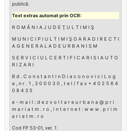
publică.
R O M Â N I A J U D E Ţ U L T I M I Ş
M U N I C I P I U L T I M I Ş O A R A D I R E C T I
A G E N E R A L A D E U R B A N I S M
S E R V I C I U L C E R T I F I C A R I S I A U T O
R I Z A R I
B d . C o n s t a n t i n D i a c o n o v i c i L o g
a , n r . 1 , 3 0 0 0 3 0 , t e l / f a x + 4 0 2 5 6 4
0 8 4 3 5
e - m a i l : d e z v o l t a r e u r b a n a @ p r i
m a r i a t m . r o , i n t e r n e t : w w w . p r i m
a r i a t m . r o
Cod FP 53-01, ver. 1