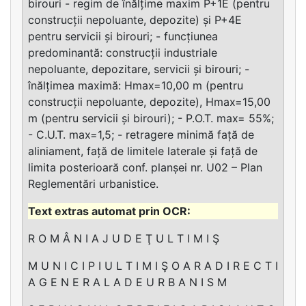
birouri - regim de înălțime maxim P+1E (pentru
construcții nepoluante, depozite) și P+4E
pentru servicii și birouri; - funcțiunea
predominantă: construcții industriale
nepoluante, depozitare, servicii și birouri; -
înălțimea maximă: Hmax=10,00 m (pentru
construcții nepoluante, depozite), Hmax=15,00
m (pentru servicii și birouri); - P.O.T. max= 55%;
- C.U.T. max=1,5; - retragere minimă față de
aliniament, față de limitele laterale și față de
limita posterioară conf. planșei nr. U02 – Plan
Reglementări urbanistice.
R O M Â N I A J U D E Ţ U L T I M I Ş
M U N I C I P I U L T I M I Ş O A R A D I R E C T I
A G E N E R A L A D E U R B A N I S M