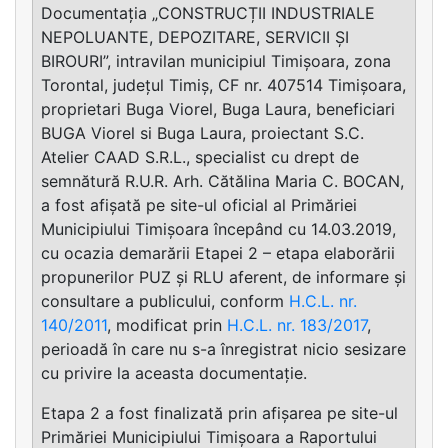
Documentația „CONSTRUCȚII INDUSTRIALE
NEPOLUANTE, DEPOZITARE, SERVICII ȘI
BIROURI”, intravilan municipiul Timișoara, zona
Torontal, județul Timiș, CF nr. 407514 Timișoara,
proprietari Buga Viorel, Buga Laura, beneficiari
BUGA Viorel si Buga Laura, proiectant S.C.
Atelier CAAD S.R.L., specialist cu drept de
semnătură R.U.R. Arh. Cătălina Maria C. BOCAN,
a fost afișată pe site-ul oficial al Primăriei
Municipiului Timișoara începând cu 14.03.2019,
cu ocazia demarării Etapei 2 – etapa elaborării
propunerilor PUZ și RLU aferent, de informare și
consultare a publicului, conform
H.C.L. nr.
140/2011
, modificat prin
H.C.L. nr. 183/2017
,
perioadă în care nu s-a înregistrat nicio sesizare
cu privire la aceasta documentație.
Etapa 2 a fost finalizată prin afișarea pe site-ul
Primăriei Municipiului Timișoara a Raportului