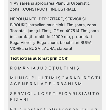
1. Avizarea si aprobarea Planului Urbanistic
Zonal „CONSTRUCȚII INDUSTRIALE
NEPOLUANTE, DEPOZITARE, SERVICII ȘI
BIROURI”, intravilan municipiul Timișoara, zona
Torontal, județul Timiș, CF nr. 407514 Timișoara
în suprafață totală de 21000 mp, proprietari
Buga Viorel și Buga Laura, beneficiari BUGA
VIOREL și BUGA LAURA, elaborat
R O M Â N I A J U D E Ţ U L T I M I Ş
M U N I C I P I U L T I M I Ş O A R A D I R E C T I
A G E N E R A L A D E U R B A N I S M
S E R V I C I U L C E R T I F I C A R I S I A U T O
R I Z A R I
B d . C o n s t a n t i n D i a c o n o v i c i L o g