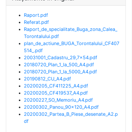
Raport.pdf
Referat.pdf
Raport_de_specialitate_Buga_zona_Calea_
Torontalului.pdf
plan_de_actiune_BUGA_Torontalului_CF407
514_.pdf
20031001_Cadastru_29,7x54.pdf
20180720_Plan_1_la_500_A4.pdf
20180720_Plan_1_la_5000_A4.pdf
20190812_CU_A4.pdf
20200205_CF411225_A4.pdf
20200205_CF419537_A4.pdf
20200227_SO_Memoriu_A4.pdf
20200302_Panou_90x120_A4.pdf
20200302_Partea_B_Piese_desenate_A2.p
df