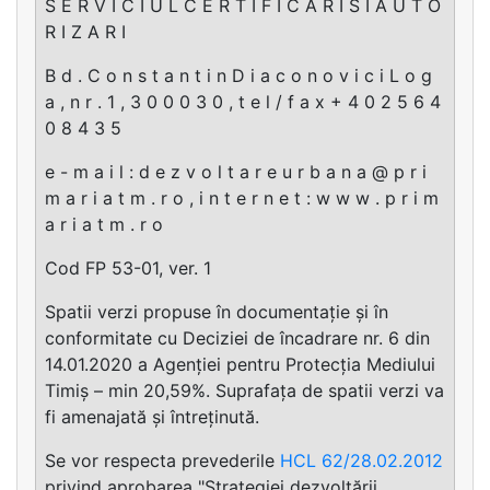
S E R V I C I U L C E R T I F I C A R I S I A U T O
R I Z A R I
B d . C o n s t a n t i n D i a c o n o v i c i L o g
a , n r . 1 , 3 0 0 0 3 0 , t e l / f a x + 4 0 2 5 6 4
0 8 4 3 5
e - m a i l : d e z v o l t a r e u r b a n a @ p r i
m a r i a t m . r o , i n t e r n e t : w w w . p r i m
a r i a t m . r o
Cod FP 53-01, ver. 1
Spatii verzi propuse în documentație și în
conformitate cu Deciziei de încadrare nr. 6 din
14.01.2020 a Agenției pentru Protecția Mediului
Timiș – min 20,59%. Suprafața de spatii verzi va
fi amenajată și întreținută.
Se vor respecta prevederile
HCL 62/28.02.2012
privind aprobarea "Strategiei dezvoltării