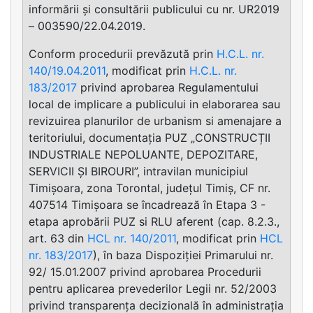
informării și consultării publicului cu nr. UR2019
– 003590/22.04.2019.
Conform procedurii prevăzută prin
H.C.L. nr.
140/19.04.2011
, modificat prin
H.C.L. nr.
183/2017
privind aprobarea Regulamentului
local de implicare a publicului in elaborarea sau
revizuirea planurilor de urbanism si amenajare a
teritoriului, documentația PUZ „CONSTRUCȚII
INDUSTRIALE NEPOLUANTE, DEPOZITARE,
SERVICII ȘI BIROURI”, intravilan municipiul
Timișoara, zona Torontal, județul Timiș, CF nr.
407514 Timișoara se încadrează în Etapa 3 -
etapa aprobării PUZ si RLU aferent (cap. 8.2.3.,
art. 63 din
HCL nr. 140/2011
, modificat prin
HCL
nr. 183/2017
), în baza Dispoziției Primarului nr.
92/ 15.01.2007 privind aprobarea Procedurii
pentru aplicarea prevederilor Legii nr. 52/2003
privind transparența decizională în administrația