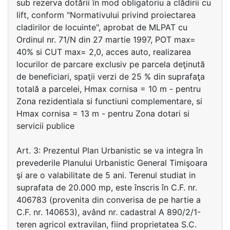
sub rezerva dotării în mod obligatoriu a clădirii cu
lift, conform "Normativului privind proiectarea
cladirilor de locuinte", aprobat de MLPAT cu
Ordinul nr. 71/N din 27 martie 1997, POT max=
40% si CUT max= 2,0, acces auto, realizarea
locurilor de parcare exclusiv pe parcela deţinută
de beneficiari, spaţii verzi de 25 % din suprafaţa
totală a parcelei, Hmax cornisa = 10 m - pentru
Zona rezidentiala si functiuni complementare, si
Hmax cornisa = 13 m - pentru Zona dotari si
servicii publice
Art. 3: Prezentul Plan Urbanistic se va integra în
prevederile Planului Urbanistic General Timişoara
şi are o valabilitate de 5 ani. Terenul studiat in
suprafata de 20.000 mp, este înscris în C.F. nr.
406783 (provenita din converisa de pe hartie a
C.F. nr. 140653), având nr. cadastral A 890/2/1-
teren agricol extravilan, fiind proprietatea S.C.