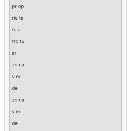
pr op
rie ta
te a
tro tu
ar
zo na
v er
de
zo na
v er
de