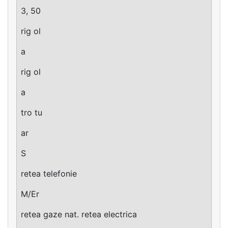
3, 50
rig ol
a
rig ol
a
tro tu
ar
S
retea telefonie
M/Er
retea gaze nat. retea electrica