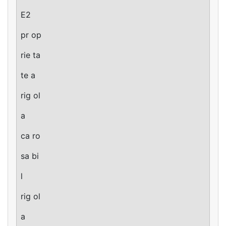
E2
pr op
rie ta
te a
rig ol
a
ca ro
sa bi
l
rig ol
a