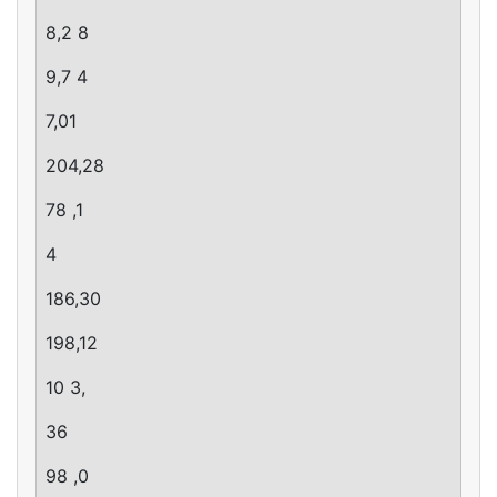
8,2 8
9,7 4
7,01
204,28
78 ,1
4
186,30
198,12
10 3,
36
98 ,0