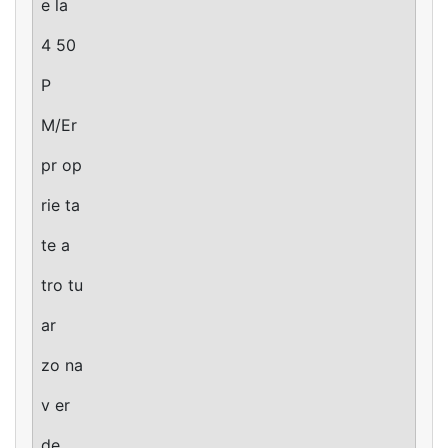
e la
4 50
P
M/Er
pr op
rie ta
te a
tro tu
ar
zo na
v er
de