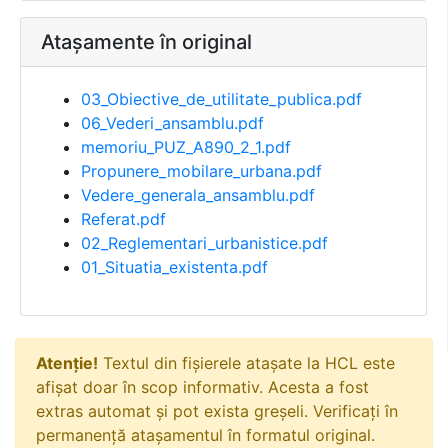
Atașamente în original
03_Obiective_de_utilitate_publica.pdf
06_Vederi_ansamblu.pdf
memoriu_PUZ_A890_2_1.pdf
Propunere_mobilare_urbana.pdf
Vedere_generala_ansamblu.pdf
Referat.pdf
02_Reglementari_urbanistice.pdf
01_Situatia_existenta.pdf
Atenție!
Textul din fișierele atașate la HCL este
afișat doar în scop informativ. Acesta a fost
extras automat și pot exista greșeli. Verificați în
permanență atașamentul în formatul original.