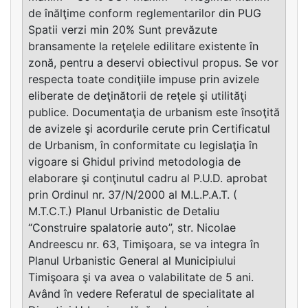
de înălţime conform reglementarilor din PUG
Spatii verzi min 20% Sunt prevăzute
bransamente la reţelele edilitare existente în
zonă, pentru a deservi obiectivul propus. Se vor
respecta toate condiţiile impuse prin avizele
eliberate de deţinătorii de reţele şi utilităţi
publice. Documentaţia de urbanism este însoţită
de avizele şi acordurile cerute prin Certificatul
de Urbanism, în conformitate cu legislaţia în
vigoare si Ghidul privind metodologia de
elaborare şi conţinutul cadru al P.U.D. aprobat
prin Ordinul nr. 37/N/2000 al M.L.P.A.T. (
M.T.C.T.) Planul Urbanistic de Detaliu
“Construire spalatorie auto”, str. Nicolae
Andreescu nr. 63, Timişoara, se va integra în
Planul Urbanistic General al Municipiului
Timişoara şi va avea o valabilitate de 5 ani.
Având în vedere Referatul de specialitate al