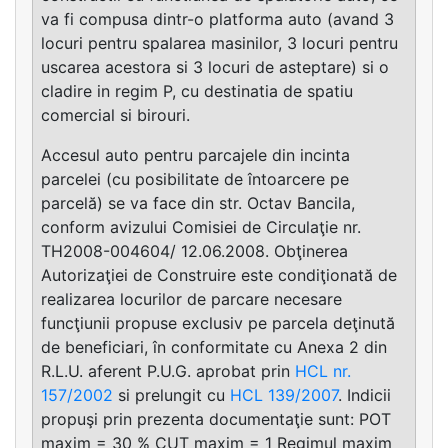
va fi compusa dintr-o platforma auto (avand 3
locuri pentru spalarea masinilor, 3 locuri pentru
uscarea acestora si 3 locuri de asteptare) si o
cladire in regim P, cu destinatia de spatiu
comercial si birouri.
Accesul auto pentru parcajele din incinta
parcelei (cu posibilitate de întoarcere pe
parcelă) se va face din str. Octav Bancila,
conform avizului Comisiei de Circulaţie nr.
TH2008-004604/ 12.06.2008. Obţinerea
Autorizaţiei de Construire este condiţionată de
realizarea locurilor de parcare necesare
funcţiunii propuse exclusiv pe parcela deţinută
de beneficiari, în conformitate cu Anexa 2 din
R.L.U. aferent P.U.G. aprobat prin
HCL nr.
157/2002
si prelungit cu
HCL 139/2007
. Indicii
propuşi prin prezenta documentaţie sunt: POT
maxim = 30 % CUT maxim = 1 Regimul maxim