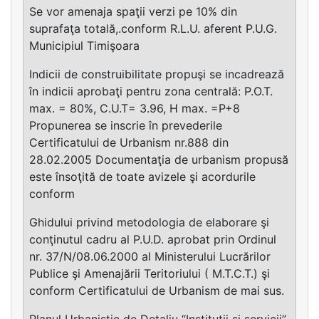
Se vor amenaja spaţii verzi pe 10% din
suprafaţa totală,.conform R.L.U. aferent P.U.G.
Municipiul Timişoara
Indicii de construibilitate propuşi se incadrează
în indicii aprobaţi pentru zona centrală: P.O.T.
max. = 80%, C.U.T= 3.96, H max. =P+8
Propunerea se inscrie în prevederile
Certificatului de Urbanism nr.888 din
28.02.2005 Documentaţia de urbanism propusă
este însoţită de toate avizele şi acordurile
conform
Ghidului privind metodologia de elaborare şi
conţinutul cadru al P.U.D. aprobat prin Ordinul
nr. 37/N/08.06.2000 al Ministerului Lucrărilor
Publice şi Amenajării Teritoriului ( M.T.C.T.) şi
conform Certificatului de Urbanism de mai sus.
Planul Urbanistic de Detaliu “Instituţii şi servicii”,