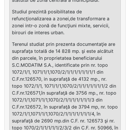
Studiul prezintă posibilitatea de
refuncţionalizarea a zonei,de transformare a
zonei intr-o zonă de funcţiuni mixte, servicii,
birouri de interes urban.
Terenul studiat prin prezenta documentaţie are
suprafaţa totală de 14 828 mp. şi este alcătuit
din parcele, în proprietatea beneficiarului
S.C.MODATIM S.A., identificate prin nr. topo
1072/1/1, 1071/1/1,1070/2/1/1/1/1/1/1/1/1 din
C.F.nr.126570, in suprafaţă de 4132 mp., nr.
topo 1072/1/1, 1071/1/1,1070/2/1/1/1/1/1/1/1/2 din
C.F.nr.126571,în suprafaţă de 3756 mp., nr. topo
1072/1/1,1071/1/1,1070/2/1/1/1/1/1/1/1/3 din
C.F.nr.126572, în suprafaţă de 3794 mp, nr. topo
1072/1/1,1071/1/1,1070/2/1/1/1/1/1/1/1/4, în
suprafaţă de 2690 mp.din C.F. nr. 126573 şi nr.
topo 1070/2/1/1/1/1/1/2/3/2 din C.F. nr. 50966, în