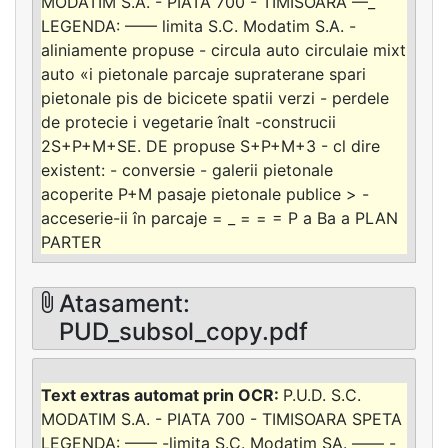
MODATIM S.A. - PIATA 700 - TIMISOARA —_
LEGENDA: —— limita S.C. Modatim S.A. -
aliniamente propuse - circula auto circulaie mixt
auto «i pietonale parcaje supraterane spari
pietonale pis de bicicete spatii verzi - perdele
de protecie i vegetarie înalt -construcii
2S+P+M+SE. DE propuse S+P+M+3 - cl dire
existent: - conversie - galerii pietonale
acoperite P+M pasaje pietonale publice > -
acceserie-ii în parcaje = _ = = = P a Ba a PLAN
PARTER
Atasament:
PUD_subsol_copy.pdf
P.U.D. S.C.
MODATIM S.A. - PIATA 700 - TIMISOARA SPETA
LEGENDA: —— -limita S.C. Modatim SA. —— -