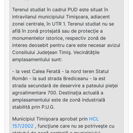
Terenul studiat în cadrul PUD este situat în
intravilanul municipiului Timişoara, adiacent
zonei centrale, în UTR 1. Terenul studiat nu se
află în zonă protejată sau de protecţie a
monumentelor istorice, respectiv zonă de
interes deosebit pentru care este necesar avizul
Consiliului Judeţean Timiş. Vecinătăţile
amplasamentului sunt:
- la vest Calea Ferată - la nord teren Statul
Român - la sud strada Brediceanu - la est
strada secundară de deservire a pateului pieţei
agroalimentare 700. Destinaţia actuală a
amplasamentului este de zonă industrială
stabilită prin P.U.G.
Municipiul Timişoara aprobat prin
HCL
157/2002
, funcţiune care nu se potriveşte cu
statutul de zonă centrală a municipiului.