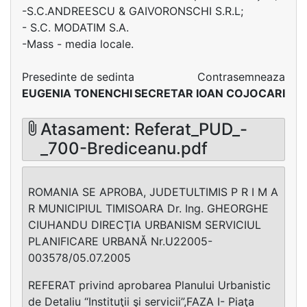
-S.C.ANDREESCU & GAIVORONSCHI S.R.L;
- S.C. MODATIM S.A.
-Mass - media locale.
Presedinte de sedinta
Contrasemneaza
EUGENIA TONENCHI
SECRETAR IOAN COJOCARI
Atasament: Referat_PUD_-
_700-Brediceanu.pdf
ROMANIA SE APROBA, JUDETULTIMIS P R I M A
R MUNICIPIUL TIMISOARA Dr. Ing. GHEORGHE
CIUHANDU DIRECŢIA URBANISM SERVICIUL
PLANIFICARE URBANĂ Nr.U22005-
003578/05.07.2005
REFERAT privind aprobarea Planului Urbanistic
de Detaliu “Instituţii şi servicii”,FAZA I- Piaţa