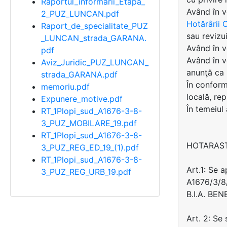
Raportul_informarii_Etapa_
Având în 
2_PUZ_LUNCAN.pdf
Hotărârii C
Raport_de_specialitate_PUZ
sau revizui
_LUNCAN_strada_GARANA.
Având în ve
pdf
Având în v
Aviz_Juridic_PUZ_LUNCAN_
anunţă ca 
strada_GARANA.pdf
În conformi
memoriu.pdf
locală, rep
Expunere_motive.pdf
În temeiul
RT_1Plopi_sud_A1676-3-8-
3_PUZ_MOBILARE_19.pdf
RT_1Plopi_sud_A1676-3-8-
HOTARAS
3_PUZ_REG_ED_19_(1).pdf
RT_1Plopi_sud_A1676-3-8-
Art.1: Se 
3_PUZ_REG_URB_19.pdf
A1676/3/8/
B.I.A. BEN
Art. 2: Se 