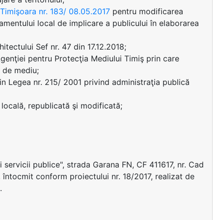
i Timişoara nr. 183/ 08.05.2017
pentru modificarea
mentului local de implicare a publicului în elaborarea
itectului Sef nr. 47 din 17.12.2018;
genţiei pentru Protecţia Mediului Timiş prin care
z de mediu;
c) din Legea nr. 215/ 2001 privind administraţia publică
locală, republicată şi modificată;
i servicii publice", strada Garana FN, CF 411617, nr. Cad
tocmit conform proiectului nr. 18/2017, realizat de
.