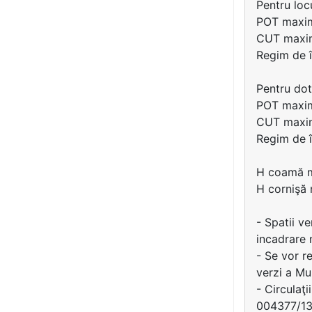
Pentru loc
POT maxi
CUT maxim
Regim de 
Pentru dotă
POT maxi
CUT maxim
Regim de 
H coamă m
H cornişă 
- Spatii v
incadrare 
- Se vor r
verzi a Mu
- Circulaţ
004377/13.