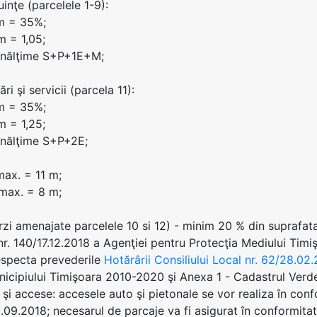
uinţe (parcelele 1-9):
m = 35%;
 = 1,05;
înălţime S+P+1E+M;
ri şi servicii (parcela 11):
m = 35%;
 = 1,25;
înălţime S+P+2E;
ax. = 11 m;
max. = 8 m;
erzi amenajate parcelele 10 si 12) - minim 20 % din suprafat
nr. 140/17.12.2018 a Agenţiei pentru Protecţia Mediului Timiş
especta prevederile
Hotărârii Consiliului Local nr. 62/28.02
nicipiului Timişoara 2010-2020 şi Anexa 1 - Cadastrul Verde
ii şi accese: accesele auto şi pietonale se vor realiza în co
09.2018; necesarul de parcaje va fi asigurat în conformitate