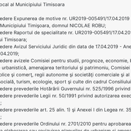
Local al Municipiului Timisoara
edere Expunerea de motive nr. UR2019-005491/17.04.2019 pr
i Municipiului Timişoara, domnul NICOLAE ROBU;
edere Raportul de specialitate nr. UR2019-005491/17.04.2019
ui Timisoara;
edere Avizul Serviciului Juridic din data de 17.04.2019 - An
.04.2019;
edere avizele Comisiei pentru studii, prognoze, economie, b
 urbanistică, amenajarea teritoriului şi patrimoniu, Comisiei
blice şi comerţ, regii autonome şi societăţi comerciale şi al
ocială, turism, ecologie, sport şi culte din cadrul Consiliulu
edere prevederile Hotărârii Guvernului nr. 525/1996 privin
edere prevederile Legii nr. 50/1991 privind autorizarea execut
;
edere prevederile art. 25 alin. 1) şi Anexei I din Legea nr. 3
;
edere prevederile Ordinului nr. 2701/2010 pentru aprobarea
la elaborarea sau revizuirea planurilor de urbanism şi amenaj