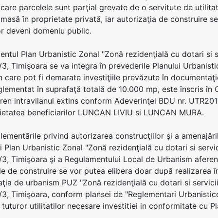
n care parcelele sunt parţial grevate de o servitute de utilit
ămasă în proprietate privată, iar autorizaţia de construire 
r deveni domeniu public.
zentul Plan Urbanistic Zonal "Zonă rezidenţială cu dotari si 
3, Timişoara se va integra în prevederile Planului Urbanistic
n care pot fi demarate investiţiile prevăzute în documentaţi
glementat în suprafaţă totală de 10.000 mp, este înscris în C
eren intravilanul extins conform Adeverinţei BDU nr. UTR2019
rietatea beneficiarilor LUNCAN LIVIU si LUNCAN MURA.
glementările privind autorizarea construcţiilor şi a amenajăr
i Plan Urbanistic Zonal "Zonă rezidenţială cu dotari si servi
3, Timişoara şi a Regulamentului Local de Urbanism aferen
ile de construire se vor putea elibera doar după realizarea î
ia de urbanism PUZ "Zonă rezidenţială cu dotari si servicii
, Timişoara, conform plansei de "Reglementari Urbanistice" nr
tuturor utilitatilor necesare investitiei in conformitate cu 