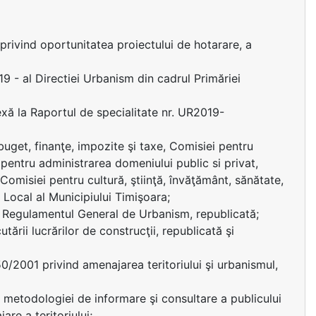
ivind oportunitatea proiectului de hotarare, a
 - al Directiei Urbanism din cadrul Primăriei
exă la Raportul de specialitate nr. UR2019-
uget, finanţe, impozite şi taxe, Comisiei pentru
 pentru administrarea domeniului public si privat,
 Comisiei pentru cultură, ştiinţă, învăţământ, sănătate,
i Local al Municipiului Timişoara;
d Regulamentul General de Urbanism, republicată;
ării lucrărilor de construcţii, republicată şi
50/2001 privind amenajarea teritoriului şi urbanismul,
 metodologiei de informare şi consultare a publicului
are a teritoriului;