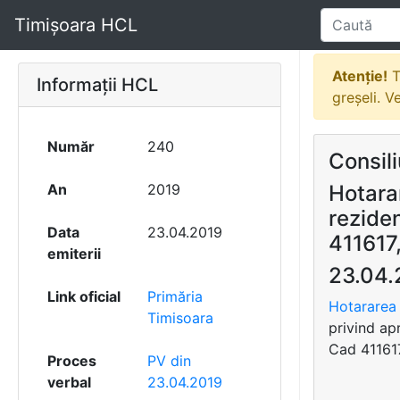
Timișoara HCL
Atenție!
T
Informații HCL
greșeli. V
Număr
240
Consili
An
2019
Hotara
reziden
Data
23.04.2019
411617
emiterii
23.04.
Link oficial
Primăria
Hotararea 
Timisoara
privind ap
Cad 411617
Proces
PV din
verbal
23.04.2019