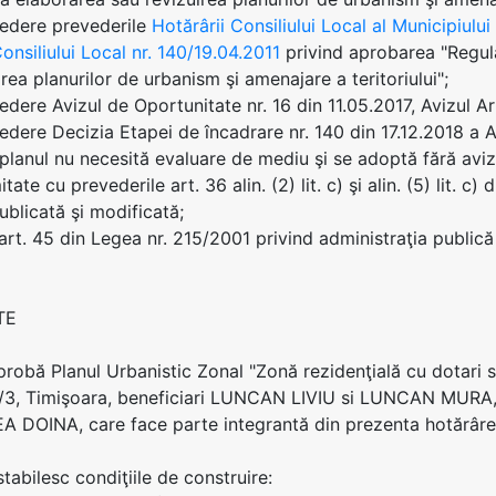
vedere prevederile
Hotărârii Consiliului Local al Municipiulu
onsiliului Local nr. 140/19.04.2011
privind aprobarea "Regula
rea planurilor de urbanism şi amenajare a teritoriului";
dere Avizul de Oportunitate nr. 16 din 11.05.2017, Avizul Arh
edere Decizia Etapei de încadrare nr. 140 din 17.12.2018 a A
planul nu necesită evaluare de mediu şi se adoptă fără avi
tate cu prevederile art. 36 alin. (2) lit. c) şi alin. (5) lit. 
ublicată şi modificată;
 art. 45 din Legea nr. 215/2001 privind administraţia publică 
TE
aprobă Planul Urbanistic Zonal "Zonă rezidenţială cu dotari s
3, Timişoara, beneficiari LUNCAN LIVIU si LUNCAN MURA, în
EA DOINA, care face parte integrantă din prezenta hotărâre
stabilesc condiţiile de construire: