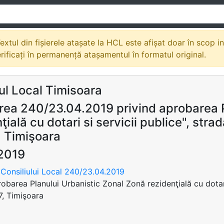
extul din fișierele atașate la HCL este afișat doar în scop i
erificați în permanență atașamentul în formatul original.
ul Local Timisoara
rea 240/23.04.2019 privind aprobarea Pl
ţială cu dotari si servicii publice", str
, Timişoara
2019
Consiliului Local 240/23.04.2019
robarea Planului Urbanistic Zonal Zonă rezidenţială cu dotari
, Timişoara