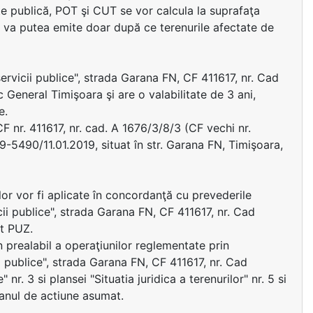
ate publică, POT şi CUT se vor calcula la suprafaţa
se va putea emite doar după ce terenurile afectate de
servicii publice", strada Garana FN, CF 411617, nr. Cad
 General Timişoara şi are o valabilitate de 3 ani,
e.
F nr. 411617, nr. cad. A 1676/3/8/3 (CF vechi nr.
-5490/11.01.2019, situat în str. Garana FN, Timişoara,
ilor vor fi aplicate în concordanţă cu prevederile
cii publice", strada Garana FN, CF 411617, nr. Cad
t PUZ.
n prealabil a operaţiunilor reglementate prin
 publice", strada Garana FN, CF 411617, nr. Cad
. 3 si plansei "Situatia juridica a terenurilor" nr. 5 si
Planul de actiune asumat.