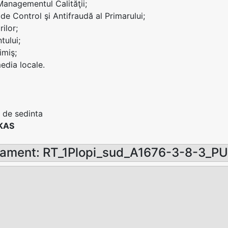
 Managementul Calităţii;
 de Control şi Antifraudă al Primarului;
rilor;
tului;
imiş;
edia locale.
 de sedinta
KAS
ament: RT_1Plopi_sud_A1676-3-8-3_P