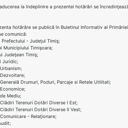
 aducerea la îndeplinire a prezentei hotărâri se încredinţeaz
zenta hotărâre se publică în Buletinul Informativ al Primăriei
se comunică:
ei Prefectului - Judeţul Timiş;
ui Municipiului Timişoara;
lui Judeţean Timiş;
i Juridic;
i Urbanism;
 Dezvoltare;
 Generală Drumuri, Poduri, Parcaje si Retele Utilitati;
i Economice;
i de Mediu;
 Clădiri Terenuri Dotări Diverse I Est;
 Clădiri Terenuri Dotări Diverse II Vest;
i Comunicare - Relaţionare;
Audit;