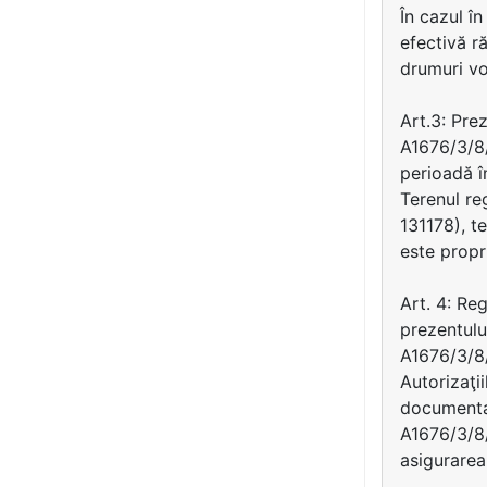
În cazul î
efectivă r
drumuri vo
Art.3: Pre
A1676/3/8/
perioadă î
Terenul re
131178), t
este prop
Art. 4: Re
prezentulu
A1676/3/8/
Autorizaţi
documentaţ
A1676/3/8/3
asigurarea 