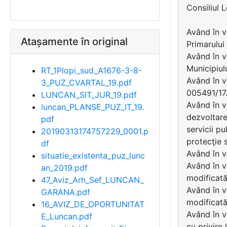
Consiliul 
Având în v
Atașamente în original
Primarulu
Având în v
Municipiul
RT_1Plopi_sud_A1676-3-8-
Având în v
3_PUZ_CVARTAL_19.pdf
005491/17
LUNCAN_SIT_JUR_19.pdf
Având în v
luncan_PLANSE_PUZ_IT_19.
dezvoltare
pdf
servicii pu
20190313174757229_0001.p
protecţie s
df
Având în v
situatie_existenta_puz_lunc
Având în v
an_2019.pdf
modificată
47_Aviz_Arh_Sef_LUNCAN_
Având în v
GARANA.pdf
modificată
16_AVIZ_DE_OPORTUNITAT
Având în v
E_Luncan.pdf
cu privire 