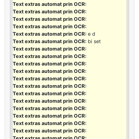
e d
bi set