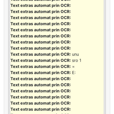
unu
sro 1
=
E: