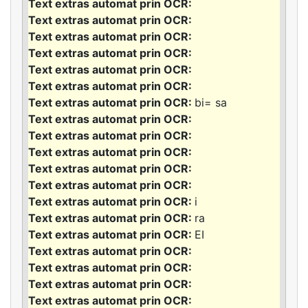
bi= sa
i
ra
EI