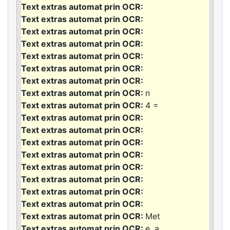
n
4 =
Met
e, a