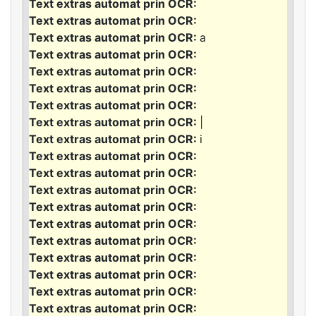
a
|
i