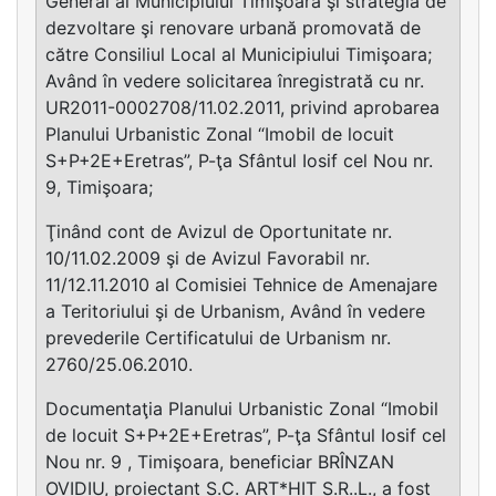
General al Municipiului Timişoara şi strategia de
dezvoltare şi renovare urbană promovată de
către Consiliul Local al Municipiului Timişoara;
Având în vedere solicitarea înregistrată cu nr.
UR2011-0002708/11.02.2011, privind aprobarea
Planului Urbanistic Zonal “Imobil de locuit
S+P+2E+Eretras”, P-ţa Sfântul Iosif cel Nou nr.
9, Timişoara;
Ţinând cont de Avizul de Oportunitate nr.
10/11.02.2009 şi de Avizul Favorabil nr.
11/12.11.2010 al Comisiei Tehnice de Amenajare
a Teritoriului şi de Urbanism, Având în vedere
prevederile Certificatului de Urbanism nr.
2760/25.06.2010.
Documentaţia Planului Urbanistic Zonal “Imobil
de locuit S+P+2E+Eretras”, P-ţa Sfântul Iosif cel
Nou nr. 9 , Timişoara, beneficiar BRÎNZAN
OVIDIU, proiectant S.C. ART*HIT S.R..L., a fost