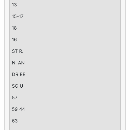
13
15-17
18
16
ST R.
N. AN
DR EE
SC U
57
59 44
63