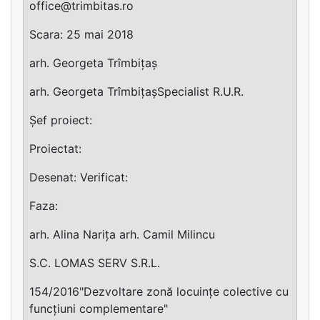
office@trimbitas.ro
Scara: 25 mai 2018
arh. Georgeta Trîmbițaș
arh. Georgeta TrîmbițașSpecialist R.U.R.
Șef proiect:
Proiectat:
Desenat: Verificat:
Faza:
arh. Alina Narița arh. Camil Milincu
S.C. LOMAS SERV S.R.L.
154/2016"Dezvoltare zonă locuințe colective cu
funcțiuni complementare"