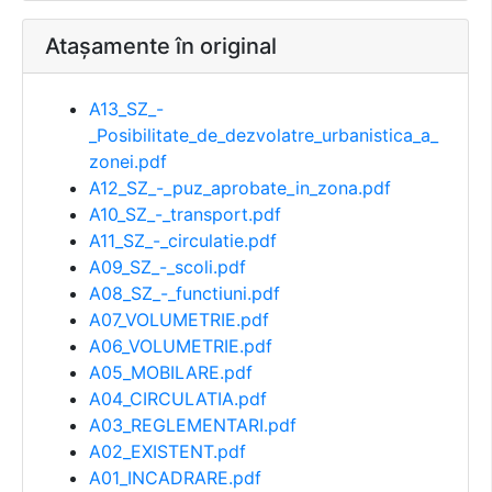
Atașamente în original
A13_SZ_-
_Posibilitate_de_dezvolatre_urbanistica_a_
zonei.pdf
A12_SZ_-_puz_aprobate_in_zona.pdf
A10_SZ_-_transport.pdf
A11_SZ_-_circulatie.pdf
A09_SZ_-_scoli.pdf
A08_SZ_-_functiuni.pdf
A07_VOLUMETRIE.pdf
A06_VOLUMETRIE.pdf
A05_MOBILARE.pdf
A04_CIRCULATIA.pdf
A03_REGLEMENTARI.pdf
A02_EXISTENT.pdf
A01_INCADRARE.pdf