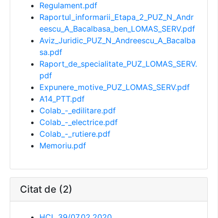
Regulament.pdf
Raportul_informarii_Etapa_2_PUZ_N_Andr
eescu_A_Bacalbasa_ben_LOMAS_SERV.pdf
Aviz_Juridic_PUZ_N_Andreescu_A_Bacalba
sa.pdf
Raport_de_specialitate_PUZ_LOMAS_SERV.
pdf
Expunere_motive_PUZ_LOMAS_SERV.pdf
A14_PTT.pdf
Colab_-_edilitare.pdf
Colab_-_electrice.pdf
Colab_-_rutiere.pdf
Memoriu.pdf
Citat de (2)
HCL 39/07.02.2020