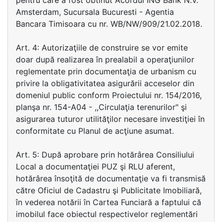
pentru care a fost obtinut Acordul ING Bank N.V.
Amsterdam, Sucursala Bucuresti - Agentia
Bancara Timisoara cu nr. WB/NW/909/21.02.2018.
Art. 4: Autorizaţiile de construire se vor emite
doar după realizarea în prealabil a operaţiunilor
reglementate prin documentaţia de urbanism cu
privire la obligativitatea asigurării acceselor din
domeniul public conform Proiectului nr. 154/2016,
planşa nr. 154-A04 - ,,Circulaţia terenurilor" şi
asigurarea tuturor utilităţilor necesare investiţiei în
conformitate cu Planul de acţiune asumat.
Art. 5: După aprobare prin hotărârea Consiliului
Local a documentaţiei PUZ şi RLU aferent,
hotărârea însoţită de documentaţie va fi transmisă
către Oficiul de Cadastru şi Publicitate Imobiliară,
în vederea notării în Cartea Funciară a faptului că
imobilul face obiectul respectivelor reglementări