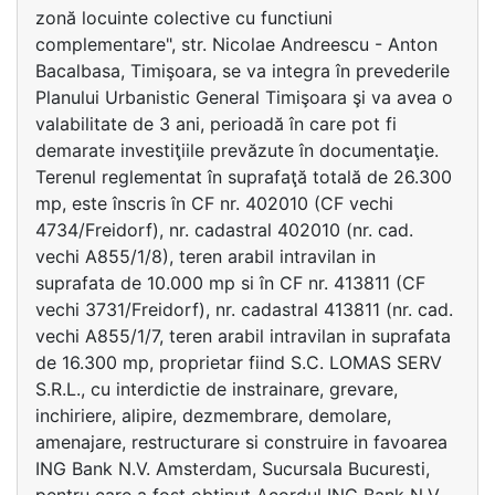
zonă locuinte colective cu functiuni
complementare", str. Nicolae Andreescu - Anton
Bacalbasa, Timişoara, se va integra în prevederile
Planului Urbanistic General Timişoara şi va avea o
valabilitate de 3 ani, perioadă în care pot fi
demarate investiţiile prevăzute în documentaţie.
Terenul reglementat în suprafaţă totală de 26.300
mp, este înscris în CF nr. 402010 (CF vechi
4734/Freidorf), nr. cadastral 402010 (nr. cad.
vechi A855/1/8), teren arabil intravilan in
suprafata de 10.000 mp si în CF nr. 413811 (CF
vechi 3731/Freidorf), nr. cadastral 413811 (nr. cad.
vechi A855/1/7, teren arabil intravilan in suprafata
de 16.300 mp, proprietar fiind S.C. LOMAS SERV
S.R.L., cu interdictie de instrainare, grevare,
inchiriere, alipire, dezmembrare, demolare,
amenajare, restructurare si construire in favoarea
ING Bank N.V. Amsterdam, Sucursala Bucuresti,