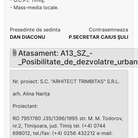
- O.C.P.I. Timiş;
- Mass-media locale.
Presedinte de sedinta
Contrasemneaza
DAN DIACONU
P.SECRETAR CAIUS ŞULI
Atasament: A13_SZ_-
_Posibilitate_de_dezvolatre_urban
Nr. proiect: S.C. "ARHITECT TRIMBITAS" S.R.L.
arh. Alina Narița
Proiectant:
RO 7951780 J35/1396/1995 str. M. M. Todorov,
nr.2, Timișoara, jud. Timiș tel. (+4) 0744
698012, tel./fax: (+4) 0256 432212 e-mail: