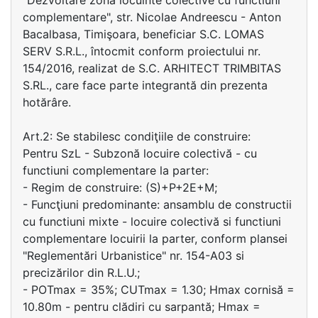
"Dezvoltare zonă locuinte colective cu functiuni
complementare", str. Nicolae Andreescu - Anton
Bacalbasa, Timişoara, beneficiar S.C. LOMAS
SERV S.R.L., întocmit conform proiectului nr.
154/2016, realizat de S.C. ARHITECT TRIMBITAS
S.RL., care face parte integrantă din prezenta
hotărâre.
Art.2: Se stabilesc condiţiile de construire:
Pentru SzL - Subzonă locuire colectivă - cu
functiuni complementare la parter:
- Regim de construire: (S)+P+2E+M;
- Funcţiuni predominante: ansamblu de constructii
cu functiuni mixte - locuire colectivă si functiuni
complementare locuirii la parter, conform plansei
"Reglementări Urbanistice" nr. 154-A03 si
precizărilor din R.L.U.;
- POTmax = 35%; CUTmax = 1.30; Hmax cornisă =
10.80m - pentru clădiri cu sarpantă; Hmax =