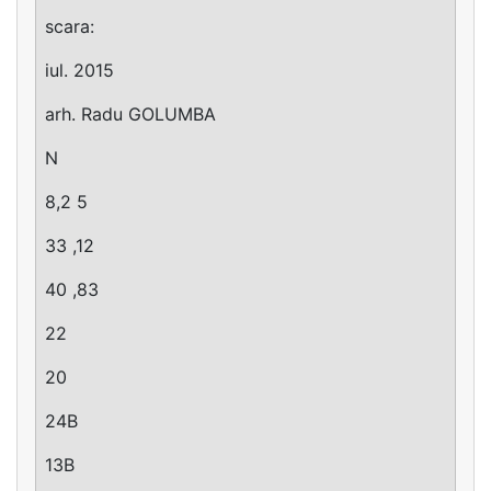
scara:
iul. 2015
arh. Radu GOLUMBA
N
8,2 5
33 ,12
40 ,83
22
20
24B
13B