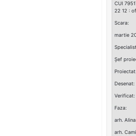
CUI 79517
22 12 :
o
Scara:
martie 2
Specialis
Șef proie
Proiectat
Desenat:
Verificat:
Faza:
arh. Alin
arh. Cami