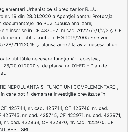
lementari Urbanistice si precizarilor R.L.U.
 nr. 19 din 28.01.2020 a Agenţiei pentru Protecţia
rm documentaţiei de PUZ supusă analizării;
elele înscrise în CF 437062, nr.cad. A1227/5/1/2/2 şi CF
 - domeniu public conform HG 1016/2005 - se vor
5728/21.11.2019 şi planşa anexă la aviz; necesarul de
ate utilităţile necesare funcţionării acesteia,
r. 23/20.01.2020 si de plansa nr. 01-ED - Plan de
at.
ODUCTIE NEPOLUANTA SI FUNCTIUNI COMPLEMENTARE",
în care pot fi demarate investiţiile prevăzute în
n CF 425744, nr. cad. 425744, CF 425746, nr. cad.
 425745, nr. cad. 425745, CF 422971, nr. cad. 422971,
, nr. cad. 422969, CF 422970, nr. cad. 422970, CF
ENT VEST SRL.