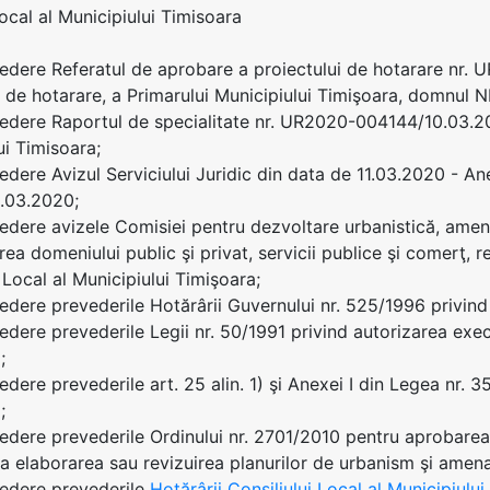
Local al Municipiului Timisoara
edere Referatul de aprobare a proiectului de hotarare nr.
i de hotarare, a Primarului Municipiului Timişoara, domnu
edere Raportul de specialitate nr. UR2020-004144/10.03.202
ui Timisoara;
edere Avizul Serviciului Juridic din data de 11.03.2020 - A
.03.2020;
edere avizele Comisiei pentru dezvoltare urbanistică, amenaj
rea domeniului public şi privat, servicii publice şi comerţ, 
 Local al Municipiului Timişoara;
edere prevederile Hotărârii Guvernului nr. 525/1996 privin
edere prevederile Legii nr. 50/1991 privind autorizarea execut
;
edere prevederile art. 25 alin. 1) şi Anexei I din Legea nr. 3
;
edere prevederile Ordinului nr. 2701/2010 pentru aprobarea
la elaborarea sau revizuirea planurilor de urbanism şi amenaj
vedere prevederile
Hotărârii Consiliului Local al Municipiulu