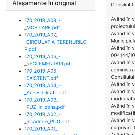
Atașamente în original
Consiliul 
Având în v
170_2019_A08_-
proiectulu
_MOBILARE.pdf
Având în v
170_2019_A07_-
Municipiul
_CIRCULATIA_TERENURILO
Având în v
R.pdf
004144/10
170_2019_A06_-
Având în v
_REGLEMENTARI.pdf
administra
170_2019_A05_-
Consiliului
_EXISTENT.pdf
Având în v
170_2019_A04_-
Având în v
_Accesibilitate.pdf
modificată
170_2019_A03_-
Având în v
_PUZ_in_zona.pdf
modificată
170_2019_A02_-
Având în v
_Incadrare_PUG.pdf
cu privire 
170_2019_A01_-
Având în 