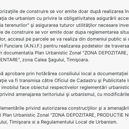
torizaţiile de construire se vor emite doar după realizarea î
ia de urbanism cu privire la obligativitatea asigurării acc
tia terenurilor" şi asigurarea tuturor utilităţilor necesare in
ile de construire se vor emite doar dupa reglementarea situa
ilor, accesul pe parcele se va realiza din domeniul public s
ri Funciare (A.N.I.F.) pentru realizarea podetelor de traver
in documentatia Plan Urbanistic Zonal "ZONA DEPOZITA
TARE", zona Calea Şagului, Timişoara.
pă aprobare prin hotărârea consiliului local a documentaţiei
ie va fi transmisa către Oficiul de Cadastru şi Publicitate I
 imobilul face obiectul respectivelor reglementări urbanistic
rivind amenajarea teritoriului şi urbanismul, cu modificările 
glementările privind autorizarea construcţiilor şi a amenajăr
ui Plan Urbanistic Zonal "ZONA DEPOZITARE, PRODUCTI
lui, Timişoara si a Regulamentului Local de Urbanism.