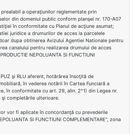
n prealabil a operaţiunilor reglementate prin
eselor din domeniul public conform planşei nr. 170-A07
vestiţiei în conformitate cu Planul de acţiune asumat;
tiei juridice a drumurilor de acces la parcelele
i doar dupa obtinerea Avizului Agentiei Nationale pentru
sarea canalului pentru realizarea drumului de acces
RE, PRODUCTIE NEPOLUANTA SI FUNCTIUNI
 PUZ şi RLU aferent, hotărârea însoţită de
mobiliară, în vederea notării în Cartea Funciară a
e, în conformitate cu art. 29, alin. 2^1) din Legea nr.
şi completările ulterioare.
ilor vor fi aplicate în concordanţă cu prevederile
E NEPOLUANTA SI FUNCTIUNI COMPLEMENTARE", zona