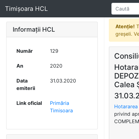
Timișoara HCL
Atenție!
T
Informații HCL
greșeli. V
Număr
129
Consili
An
2020
Hotara
DEPOZ
Data
31.03.2020
Calea 
emiterii
31.03.
Link oficial
Primăria
Hotararea 
Timisoara
privind a
COMPLEMEN