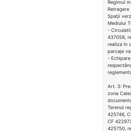
Regimul m
Retragere 
Spaţii ver
Mediului T
- Circulat
437058, nr
realiza în
parcaje va
- Echipare 
respectând
reglementa
Art. 3: P
zona Calea
documenta
Terenul re
425746, CF
CF 422972
425750, n