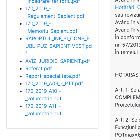
_Incadrare_teritoriu.pdf
Hotărârii C
170_2019_-
sau revizui
_Regulament_Sapient.pdf
Având în v
170_2019_-
Având în v
_Memoriu_Sapient.pdf
În conformi
RAPORTUL_INF_SI_CONS_P
nr. 57/201
UBL_PUZ_SAPIENT_VEST.pd
În temeiul 
f
AVIZ_JURIDIC_SAPIENT.pdf
Referat.pdf
HOTARAS
Raport_specialitate.pdf
170_2019_A09_-_PTT.pdf
Art. 1: S
170_2019_A10_-
COMPLEMEN
_volumetrie.pdf
Proiectulu
170_2019_A11_-
_volumetrie.pdf
Art. 2: Se 
Funcţiuni 
POTmax=60