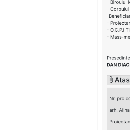
- Biroului
- Corpului
-Benefici
- Proiect
- O.C.P.I T
- Mass-med
Presedinte
DAN DIA
Ata
Nr. proie
arh. Alin
Proiectan