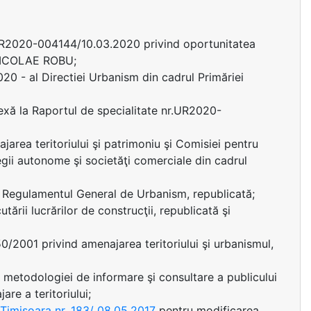
 UR2020-004144/10.03.2020 privind oportunitatea
l NICOLAE ROBU;
0 - al Directiei Urbanism din cadrul Primăriei
nexă la Raportul de specialitate nr.UR2020-
area teritoriului şi patrimoniu şi Comisiei pentru
regii autonome şi societăţi comerciale din cadrul
d Regulamentul General de Urbanism, republicată;
ării lucrărilor de construcţii, republicată şi
50/2001 privind amenajarea teritoriului şi urbanismul,
 metodologiei de informare şi consultare a publicului
are a teritoriului;
i Timişoara nr. 183/ 08.05.2017
pentru modificarea