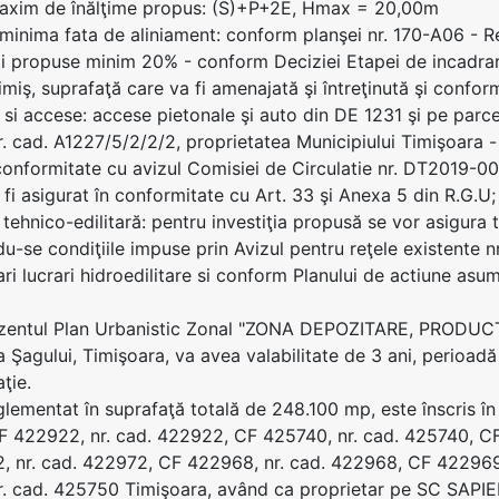
axim de înălţime propus: (S)+P+2E, Hmax = 20,00m
minima fata de aliniament: conform planşei nr. 170-A06 - Reg
zi propuse minim 20% - conform Deciziei Etapei de incadrare
imiş, suprafaţă care va fi amenajată şi întreţinută şi confo
ii si accese: accese pietonale şi auto din DE 1231 şi pe parc
. cad. A1227/5/2/2/2, proprietatea Municipiului Timişoara
 conformitate cu avizul Comisiei de Circulatie nr. DT2019-00
 fi asigurat în conformitate cu Art. 33 şi Anexa 5 din R.G.U;
tehnico-edilitară: pentru investiţia propusă se vor asigura to
u-se condiţiile impuse prin Avizul pentru reţele existente n
ri lucrari hidroedilitare si conform Planului de actiune asum
rezentul Plan Urbanistic Zonal "ZONA DEPOZITARE, PR
 Şagului, Timişoara, va avea valabilitate de 3 ani, perioadă 
ţie.
glementat în suprafaţă totală de 248.100 mp, este înscris î
 422922, nr. cad. 422922, CF 425740, nr. cad. 425740, CF
, nr. cad. 422972, CF 422968, nr. cad. 422968, CF 422969
r. cad. 425750 Timişoara, având ca proprietar pe SC SAPI