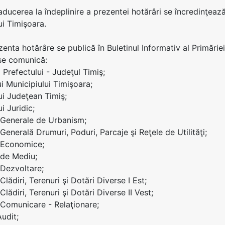
 aducerea la îndeplinire a prezentei hotărâri se încredinţea
ui Timişoara.
zenta hotărâre se publică în Buletinul Informativ al Primăriei
se comunică:
ei Prefectului - Judeţul Timiş;
ui Municipiului Timişoara;
lui Judeţean Timiş;
ui Juridic;
i Generale de Urbanism;
 Generală Drumuri, Poduri, Parcaje şi Reţele de Utilităţi;
i Economice;
i de Mediu;
 Dezvoltare;
 Clădiri, Terenuri şi Dotări Diverse I Est;
 Clădiri, Terenuri şi Dotări Diverse II Vest;
i Comunicare - Relaţionare;
Audit;