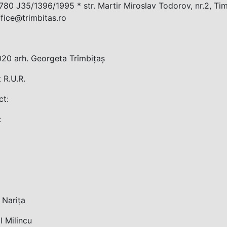
80 J35/1396/1995 * str. Martir Miroslav Todorov, nr.2, Tim
ffice@trimbitas.ro
020 arh. Georgeta Trîmbițaș
t R.U.R.
ct:
:
a Narița
l Milincu