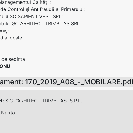
 Managementul Calităţii;
 de Control şi Antifraudă al Primarului;
arului SC SAPIENT VEST SRL;
antului SC ARHITECT TRIMBITAS SRL;
imiş;
ia locale.
 de sedinta
CONU
sament: 170_2019_A08_-_MOBILARE.pd
ct: S.C. "ARHITECT TRIMBITAS" S.R.L.
a Narița
t: