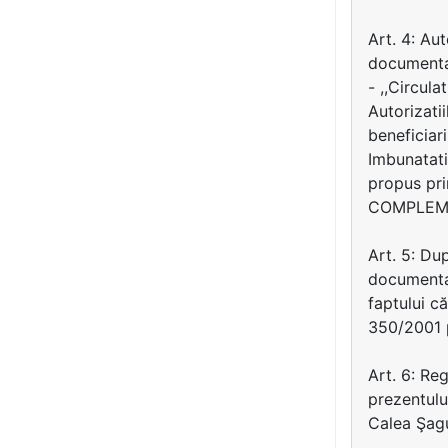
Art. 4: Au
documentaţ
- ,,Circula
Autorizati
beneficiar
Imbunatati
propus pr
COMPLEMEN
Art. 5: Du
documentaţ
faptului că
350/2001 p
Art. 6: Re
prezentul
Calea Şagu