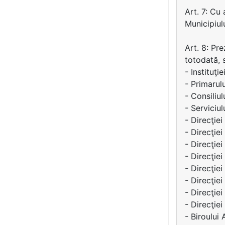
Art. 7: Cu
Municipiul
Art. 8: Pre
totodată, 
- Instituţi
- Primarul
- Consiliu
- Serviciul
- Direcţie
- Direcţiei
- Direcţie
- Direcţie
- Direcţiei
- Direcţiei
- Direcţiei
- Direcţie
- Biroului 