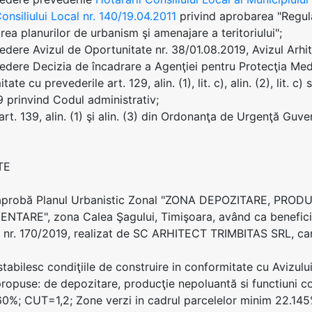
onsiliului Local nr. 140/19.04.2011
privind aprobarea "Regula
rea planurilor de urbanism şi amenajare a teritoriului";
edere Avizul de Oportunitate nr. 38/01.08.2019, Avizul Arhit
edere Decizia de încadrare a Agenţiei pentru Protecţia Medi
tate cu prevederile art. 129, alin. (1), lit. c), alin. (2), lit. 
9 prinvind Codul administrativ;
art. 139, alin. (1) şi alin. (3) din Ordonanţa de Urgenţă Guv
TE
e aprobă Planul Urbanistic Zonal "ZONA DEPOZITARE, PR
TARE", zona Calea Şagului, Timişoara, având ca benefic
i nr. 170/2019, realizat de SC ARHITECT TRIMBITAS SRL, car
stabilesc condiţiile de construire in conformitate cu Avizulu
propuse: de depozitare, producţie nepoluantă si functiuni 
%; CUT=1,2; Zone verzi in cadrul parcelelor minim 22.145