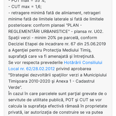
- POT max = 55 %;
- CUT max = 1,6;
- retragere minimă fată de aliniament, retrageri
minime fată de limitele laterale si fată de limitele
posterioare: conform plansei "PLAN -
REGLEMENTĂRI URBANISTICE" - plansa nr. U02.
Spaţii verzi - minim 20% pe parcelă, conform
Deciziei Etapei de incadrare nr. 67 din 25.06.2019
a Agenţiei pentru Protecţia Mediului Timiş,
suprafaţă care va fi amenajată şi întreţinută.
Se vor respecta prevederile
Hotărârii Consiliului
Local nr. 62/28.02.2012
privind aprobarea
"Strategiei dezvoltării spaţiilor verzi a Municipiului
Timişoara 2010-2020 şi Anexa 1 - Cadastrul
Verde".
În cazul în care parcelele sunt parţial grevate de o
servitute de utilitate publică, POT şi CUT se vor
calcula la suprafaţa efectivă rămasă în proprietate
privată, iar autorizaţia de construire se va putea