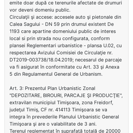
emite doar după ce terenurile afectate de drumuri
vor deveni domeniu public.
Circulaţii şi accese: accesele auto şi pietonale din
Calea Sagului - DN 59 prin drumul existent De
1193 care apartine domeniului public de interes
local si prin strada nou configurata, conform
plansei Reglementari urbanistice - plansa U.02, cu
respectarea Avizului Comisiei de Circulaţie nr.
DT2019-003738/18.04.2019; necesarul de parcaje
va fi asigurat în conformitate cu Art. 33 şi Anexa
5 din Regulamentul General de Urbanism.
Art. 3: Prezentul Plan Urbanistic Zonal
"DEPOZITARE, BIROURI, PARCAJE ŞI PRODUCŢIE",
extravilan municipiul Timişoara, zona Freidorf,
judeţul Timiş, CF nr. 414113 Timişoara se va
integra în prevederile Planului Urbanistic General
Timişoara şi are o valabilitate de 3 ani.
Terenul reglementat în suprafaţă totală de 20000