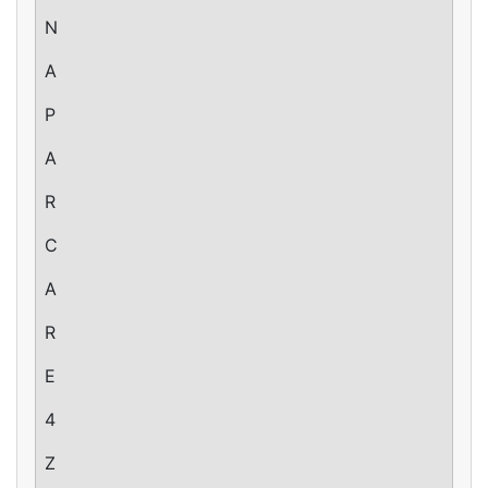
N
A
P
A
R
C
A
R
E
4
Z