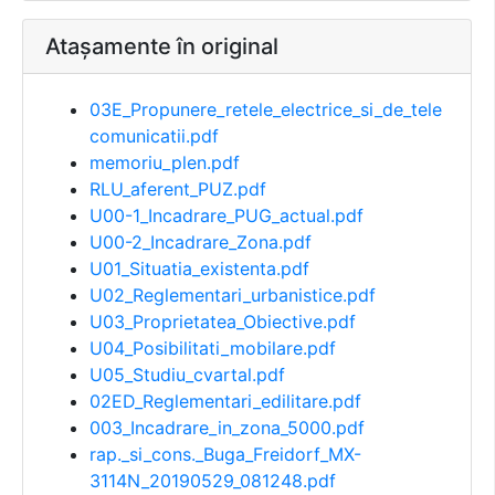
Atașamente în original
03E_Propunere_retele_electrice_si_de_tele
comunicatii.pdf
memoriu_plen.pdf
RLU_aferent_PUZ.pdf
U00-1_Incadrare_PUG_actual.pdf
U00-2_Incadrare_Zona.pdf
U01_Situatia_existenta.pdf
U02_Reglementari_urbanistice.pdf
U03_Proprietatea_Obiective.pdf
U04_Posibilitati_mobilare.pdf
U05_Studiu_cvartal.pdf
02ED_Reglementari_edilitare.pdf
003_Incadrare_in_zona_5000.pdf
rap._si_cons._Buga_Freidorf_MX-
3114N_20190529_081248.pdf