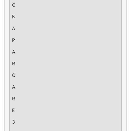
O
N
A
P
A
R
C
A
R
E
3