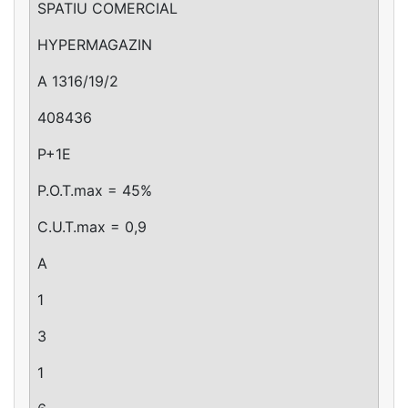
SPATIU COMERCIAL
HYPERMAGAZIN
A 1316/19/2
408436
P+1E
P.O.T.max = 45%
C.U.T.max = 0,9
A
1
3
1