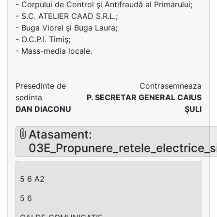
- Corpului de Control şi Antifraudă al Primarului;
- S.C. ATELIER CAAD S.R.L.;
- Buga Viorel şi Buga Laura;
- O.C.P.I. Timiş;
- Mass-media locale.
Presedinte de
Contrasemneaza
sedinta
P. SECRETAR GENERAL CAIUS
DAN DIACONU
ŞULI
Atasament:
03E_Propunere_retele_electrice_s
5 6 A2
5 6