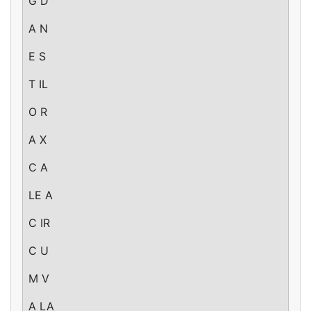
G D
A N
E S
T IL
O R
A X
C A
LE A
C IR
C U
M V
A LA