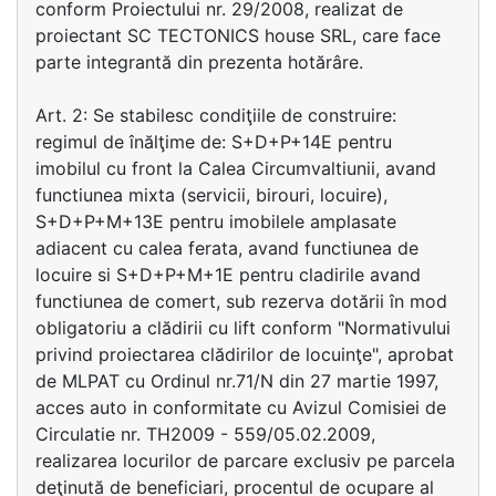
conform Proiectului nr. 29/2008, realizat de
proiectant SC TECTONICS house SRL, care face
parte integrantă din prezenta hotărâre.
Art. 2: Se stabilesc condiţiile de construire:
regimul de înălţime de: S+D+P+14E pentru
imobilul cu front la Calea Circumvaltiunii, avand
functiunea mixta (servicii, birouri, locuire),
S+D+P+M+13E pentru imobilele amplasate
adiacent cu calea ferata, avand functiunea de
locuire si S+D+P+M+1E pentru cladirile avand
functiunea de comert, sub rezerva dotării în mod
obligatoriu a clădirii cu lift conform "Normativului
privind proiectarea clădirilor de locuinţe", aprobat
de MLPAT cu Ordinul nr.71/N din 27 martie 1997,
acces auto in conformitate cu Avizul Comisiei de
Circulatie nr. TH2009 - 559/05.02.2009,
realizarea locurilor de parcare exclusiv pe parcela
deţinută de beneficiari, procentul de ocupare al