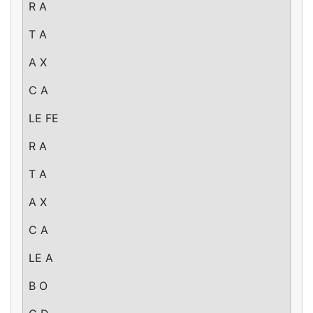
R A
T A
A X
C A
LE FE
R A
T A
A X
C A
LE A
B O