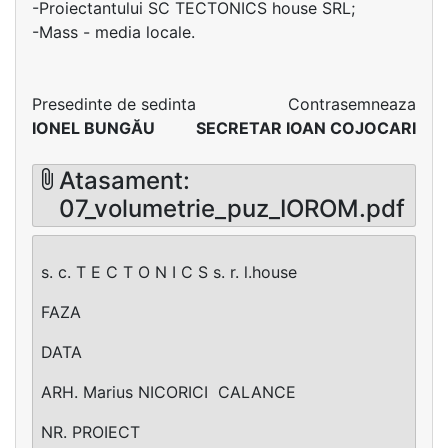
-Proiectantului SC TECTONICS house SRL;
-Mass - media locale.
Presedinte de sedinta
Contrasemneaza
IONEL BUNGĂU
SECRETAR IOAN COJOCARI
Atasament:
07_volumetrie_puz_IOROM.pdf
s. c. T E C T O N I C S s. r. l.house
FAZA
DATA
ARH. Marius NICORICI ­ CALANCE
NR. PROIECT