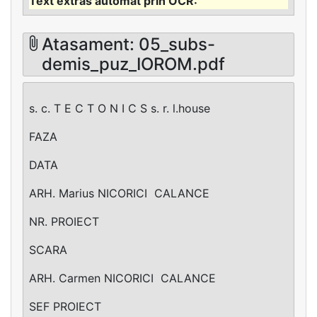
Atasament: 05_subs-
demis_puz_IOROM.pdf
s. c. T E C T O N I C S s. r. l.house
FAZA
DATA
ARH. Marius NICORICI ­ CALANCE
NR. PROIECT
SCARA
ARH. Carmen NICORICI ­ CALANCE
SEF PROIECT