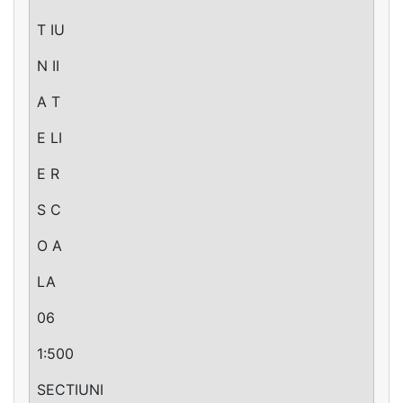
T IU
N II
A T
E LI
E R
S C
O A
LA
06
1:500
SECTIUNI