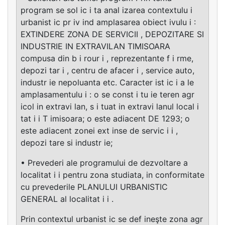
program se sol ic i ta anal izarea contextulu i
urbanist ic pr iv ind amplasarea obiect ivulu i :
EXTINDERE ZONA DE SERVICII , DEPOZITARE SI
INDUSTRIE IN EXTRAVILAN TIMISOARA
compusa din b i rour i , reprezentante f i rme,
depozi tar i , centru de afacer i , service auto,
industr ie nepoluanta etc. Caracter ist ic i a le
amplasamentulu i : o se const i tu ie teren agr
icol in extravi lan, s i tuat in extravi lanul local i
tat i i T imisoara; o este adiacent DE 1293; o
este adiacent zonei ext inse de servic i i ,
depozi tare si industr ie;
• Prevederi ale programului de dezvoltare a
localitat i i pentru zona studiata, in conformitate
cu prevederile PLANULUI URBANISTIC
GENERAL al localitat i i .
Prin contextul urbanist ic se def ineşte zona agr