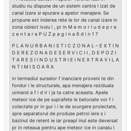
studiu nu dispune de un sistem centra l izat de
canal izare si epurare a apelor menajere. Se
propune ext inderea rete le lor de canal izare in
zona obiect ivulu i , pr in M e m o r i u d e p r e
z e n t a r e P U Z p a g i n a 6 d i n 1 7
P L A N U R B A N I S T I C Z O N A L – E X T I N
D E R E Z O N A D E S E R V I C I I , D E P O Z I
T A R E S I I N D U S T R I E I N E X T R A V I L A
N T I M I S O A R A
in termediul surselor f inanciare proveni te din
fondur i le structurale, apa menajera reziduala
urmand a f i d ir i ja ta catre aceasta. Apele
meteor ice de pe suprafete le betonate vor f i
colectate pr in gur i i le de scurgere proiectate,
spre separatorul de produse petrol iere s i
bazinul de retent ie iar preapl inul este deversat
pr in reteaua pentru ape meteor ice in canalu l