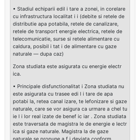
• Stadiul echiparii edil i tare a zonei, in corelare
cu infrastructura localitat i i (debite si retele de
distributie apa potabila, retele de canalizare,
retele de transport energie eIectrica, retele de
telecomunicatie, surse si retele alimentare cu
caIdura, posibiI i tat i de alimentare cu gaze
naturale — dupa caz)
Zona studiata este asigurata cu energie electr
ica.
• Principale disfunctionalitat i Zona studiata nu
este asigurata cu trasee edi l i tare de apa
potabi la, retea canal izare, te lefonizare si gaze
naturale, care se vor asigura ca urmare a chel tu
ie l i lor real izate de benef ic iar . Zona studiata
este traversata de magistra le de energie e lectr
ica si gaze naturale. Magistra la de gaze
naturale se propune a f i deviata conform