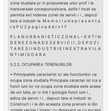
zona studiata pr in propunerea unor prof i le
transversale corespunzatoare, astfe l incat sa
permita ext inderea zonei de servic i i , depozi
tare si industr ie. M e m o r i u d e p r e z e n t a
r e P U Z p a g i n a 4 d i n 1 7
P L A N U R B A N I S T I C Z O N A L – E X T I N
D E R E Z O N A D E S E R V I C I I , D E P O Z I
T A R E S I I N D U S T R I E I N E X T R A V I L A
N T I M I S O A R A
5.2.5. OCUPAREA TERENURILOR
• Principalele caracterist ici ale functiunilor ce
ocupa zona studiata Principala caracter ist ica a
funct iuni lor ce ocupa zona studiata este aceea
de uni tate, pr iv ind t ipologia funct iuni i ,
adica de servic i i , depozi tare si industr ie.
Construct i i le din aceasta zona precum si din
zonele vecine l ipsesc cu desavarsi re cu except