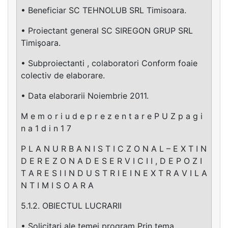
• Beneficiar SC TEHNOLUB SRL Timisoara.
• Proiectant general SC SIREGON GRUP SRL
Timişoara.
• Subproiectanti , colaboratori Conform foaie
colectiv de elaborare.
• Data elaborarii Noiembrie 2011.
M e m o r i u d e p r e z e n t a r e P U Z p a g i
n a 1 d i n 1 7
P L A N U R B A N I S T I C Z O N A L – E X T I N
D E R E Z O N A D E S E R V I C I I , D E P O Z I
T A R E S I I N D U S T R I E I N E X T R A V I L A
N T I M I S O A R A
5.1.2. OBIECTUL LUCRARII
• Solicitari ale temei program Prin tema