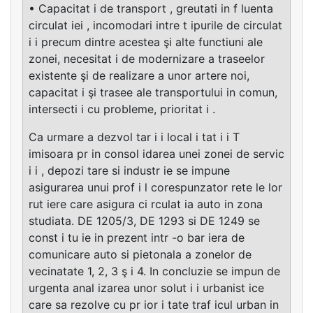
• Capacitat i de transport , greutati in f luenta
circulat iei , incomodari intre t ipurile de circulat
i i precum dintre acestea şi alte functiuni ale
zonei, necesitat i de modernizare a traseelor
existente şi de realizare a unor artere noi,
capacitat i şi trasee ale transportului in comun,
intersecti i cu probleme, prioritat i .
Ca urmare a dezvol tar i i local i tat i i T
imisoara pr in consol idarea unei zonei de servic
i i , depozi tare si industr ie se impune
asigurarea unui prof i l corespunzator rete le lor
rut iere care asigura ci rculat ia auto in zona
studiata. DE 1205/3, DE 1293 si DE 1249 se
const i tu ie in prezent intr -o bar iera de
comunicare auto si pietonala a zonelor de
vecinatate 1, 2, 3 ş i 4. In concluzie se impun de
urgenta anal izarea unor solut i i urbanist ice
care sa rezolve cu pr ior i tate traf icul urban in