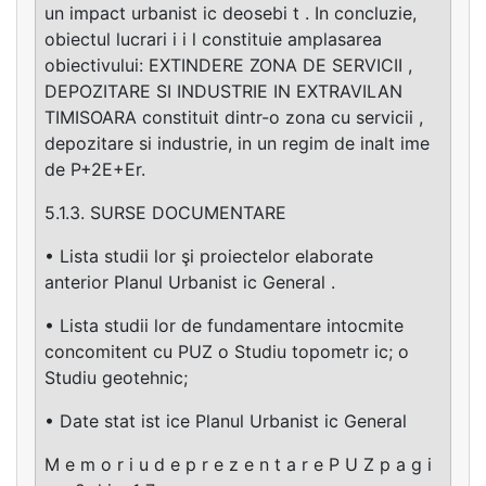
un impact urbanist ic deosebi t . In concluzie,
obiectul lucrari i i l constituie amplasarea
obiectivului: EXTINDERE ZONA DE SERVICII ,
DEPOZITARE SI INDUSTRIE IN EXTRAVILAN
TIMISOARA constituit dintr-o zona cu servicii ,
depozitare si industrie, in un regim de inalt ime
de P+2E+Er.
5.1.3. SURSE DOCUMENTARE
• Lista studii lor şi proiectelor elaborate
anterior Planul Urbanist ic General .
• Lista studii lor de fundamentare intocmite
concomitent cu PUZ o Studiu topometr ic; o
Studiu geotehnic;
• Date stat ist ice Planul Urbanist ic General
M e m o r i u d e p r e z e n t a r e P U Z p a g i