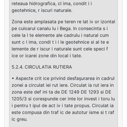
reteaua hidrografica, cl ima, condit i i
geotehnice, r iscuri naturale.
Zona este amplasata pe teren re lat iv or izontal
pe culoarul canalu lu i Bega. In consecinta s i
cele la l te elemente ale cadrulu i natural cum
sunt c l ima, condi t i i le geotehnice si al te e
lemente de r iscur i naturale sunt cele speci f
ice or icarei zone din local i tate.
5.2.4. CIRCULATIA RUTIERA
• Aspecte crit ice privind desfaşurarea in cadrul
zonei a circulat iei rut iere. Circulat ia rut iera in
zona este def ini ta de DE 1249 DE 1293 si DE
1205/3 si corespunde cer inte lor invest i toru lu
i pentru t ipul de act iv i tate propus. Circulat ia
este compusa din traf ic de autotur isme si t raf
ic greu.