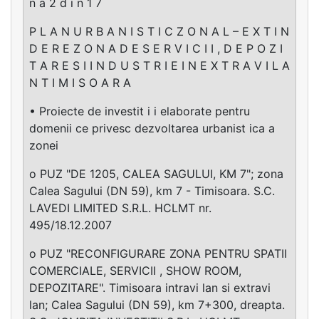
n a 2 d i n 1 7
P L A N U R B A N I S T I C Z O N A L – E X T I N
D E R E Z O N A D E S E R V I C I I , D E P O Z I
T A R E S I I N D U S T R I E I N E X T R A V I L A
N T I M I S O A R A
• Proiecte de investit i i elaborate pentru
domenii ce privesc dezvoltarea urbanist ica a
zonei
o PUZ "DE 1205, CALEA SAGULUI, KM 7"; zona
Calea Sagului (DN 59), km 7 - Timisoara. S.C.
LAVEDI LIMITED S.R.L. HCLMT nr.
495/18.12.2007
o PUZ "RECONFIGURARE ZONA PENTRU SPATII
COMERCIALE, SERVICII , SHOW ROOM,
DEPOZITARE". Timisoara intravi lan si extravi
lan; Calea Sagului (DN 59), km 7+300, dreapta.