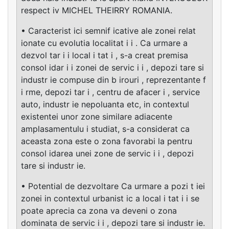
respect iv MICHEL THEIRRY ROMANIA.
• Caracterist ici semnif icative ale zonei relat
ionate cu evolutia localitat i i . Ca urmare a
dezvol tar i i local i tat i , s-a creat premisa
consol idar i i zonei de servic i i , depozi tare si
industr ie compuse din b irouri , reprezentante f
i rme, depozi tar i , centru de afacer i , service
auto, industr ie nepoluanta etc, in contextul
existentei unor zone similare adiacente
amplasamentulu i studiat, s-a considerat ca
aceasta zona este o zona favorabi la pentru
consol idarea unei zone de servic i i , depozi
tare si industr ie.
• Potential de dezvoltare Ca urmare a pozi t iei
zonei in contextul urbanist ic a local i tat i i se
poate aprecia ca zona va deveni o zona
dominata de servic i i , depozi tare si industr ie.