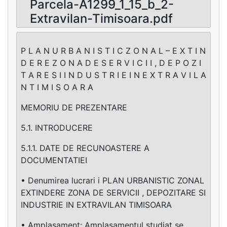
Parcela-A1299_1_15_b_2-
Extravilan-Timisoara.pdf
P L A N U R B A N I S T I C Z O N A L – E X T I N
D E R E Z O N A D E S E R V I C I I , D E P O Z I
T A R E S I I N D U S T R I E I N E X T R A V I L A
N T I M I S O A R A
MEMORIU DE PREZENTARE
5.1. INTRODUCERE
5.1.1. DATE DE RECUNOASTERE A
DOCUMENTATIEI
• Denumirea lucrari i PLAN URBANISTIC ZONAL
EXTINDERE ZONA DE SERVICII , DEPOZITARE SI
INDUSTRIE IN EXTRAVILAN TIMISOARA
• Amplasament: Amplasamentul studiat se