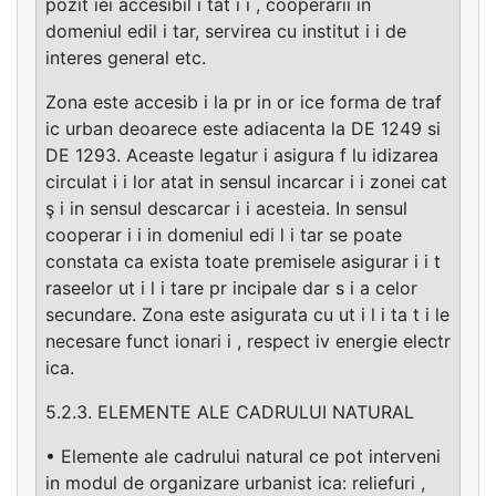
pozit iei accesibil i tat i i , cooperarii in
domeniul edil i tar, servirea cu institut i i de
interes general etc.
Zona este accesib i la pr in or ice forma de traf
ic urban deoarece este adiacenta la DE 1249 si
DE 1293. Aceaste legatur i asigura f lu idizarea
circulat i i lor atat in sensul incarcar i i zonei cat
ş i in sensul descarcar i i acesteia. In sensul
cooperar i i in domeniul edi l i tar se poate
constata ca exista toate premisele asigurar i i t
raseelor ut i l i tare pr incipale dar s i a celor
secundare. Zona este asigurata cu ut i l i ta t i le
necesare funct ionari i , respect iv energie electr
ica.
5.2.3. ELEMENTE ALE CADRULUI NATURAL
• Elemente ale cadrului natural ce pot interveni
in modul de organizare urbanist ica: reliefuri ,