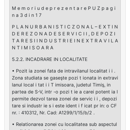
M e m o r i u d e p r e z e n t a r e P U Z p a g i
n a 3 d i n 1 7
P L A N U R B A N I S T I C Z O N A L – E X T I N
D E R E Z O N A D E S E R V I C I I , D E P O Z I
T A R E S I I N D U S T R I E I N E X T R A V I L A
N T I M I S O A R A
5.2.2. INCADRARE IN LOCALITATE
• Pozit ia zonei fata de intravilanul localitat i i .
Zona studiata se gaseşte pozi t ionata in extravi
lanul local i tat i i T imisoara, judetul Timiş, in
partea de S-V, intr -o pozi t ie a carei potent ia l
permite dezvol tarea zonei de servic i i , depozi
tare si industr ie s i este ident i f icat pr in: o CF
nr. : 410312, Nr. Cad: A1299/1/15/b/2 .
• Relationarea zonei cu localitatea sub aspectul