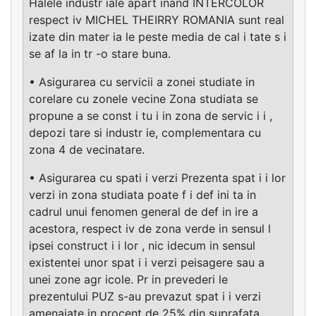
Halele industr iale apart inand INTERCOLOR
respect iv MICHEL THEIRRY ROMANIA sunt real
izate din mater ia le peste media de cal i tate s i
se af la in tr -o stare buna.
• Asigurarea cu servicii a zonei studiate in
corelare cu zonele vecine Zona studiata se
propune a se const i tu i in zona de servic i i ,
depozi tare si industr ie, complementara cu
zona 4 de vecinatare.
• Asigurarea cu spati i verzi Prezenta spat i i lor
verzi in zona studiata poate f i def ini ta in
cadrul unui fenomen general de def in ire a
acestora, respect iv de zona verde in sensul l
ipsei construct i i lor , nic idecum in sensul
existentei unor spat i i verzi peisagere sau a
unei zone agr icole. Pr in prevederi le
prezentului PUZ s-au prevazut spat i i verzi
amenajate in procent de 25% din suprafata