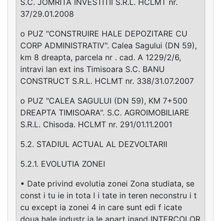
S.C. JOMRITA INVESTITII S.R.L. HCLMT nr.
37/29.01.2008
o PUZ "CONSTRUIRE HALE DEPOZITARE CU
CORP ADMINISTRATIV". Calea Sagului (DN 59),
km 8 dreapta, parcela nr . cad. A 1229/2/6,
intravi lan ext ins Timisoara S.C. BANU
CONSTRUCT S.R.L. HCLMT nr. 338/31.07.2007
o PUZ "CALEA SAGULUI (DN 59), KM 7+500
DREAPTA TIMISOARA". S.C. AGROIMOBILIARE
S.R.L. Chisoda. HCLMT nr. 291/01.11.2001
5.2. STADIUL ACTUAL AL DEZVOLTARII
5.2.1. EVOLUTIA ZONEI
• Date privind evolutia zonei Zona studiata, se
const i tu ie in tota l i tate in teren neconstru i t
cu except ia zonei 4 in care sunt edi f icate
doua hale industr ia le apart inand INTERCOLOR