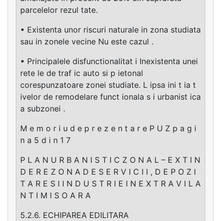
parcelelor rezul tate.
• Existenta unor riscuri naturale in zona studiata
sau in zonele vecine Nu este cazul .
• Principalele disfunctionalitat i Inexistenta unei
rete le de traf ic auto si p ietonal
corespunzatoare zonei studiate. L ipsa ini t ia t
ivelor de remodelare funct ionala s i urbanist ica
a subzonei .
M e m o r i u d e p r e z e n t a r e P U Z p a g i
n a 5 d i n 1 7
P L A N U R B A N I S T I C Z O N A L – E X T I N
D E R E Z O N A D E S E R V I C I I , D E P O Z I
T A R E S I I N D U S T R I E I N E X T R A V I L A
N T I M I S O A R A
5.2.6. ECHIPAREA EDILITARA