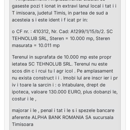
gaseste pozi t ionat in extravi lanul local i tat i i
T imisoara, judetul Timis, in partea de sud a
acesteia s i este ident i f icat pr in:
o CF nr. : 410312, Nr. Cad: A1299/1/15/b/2. SC
TEHNOLUB SRL, Steren = 10.000 mp, Steren
masurata = 10.011 mp
Terenul in suprafata de 10.000 mp este propr
ietatea SC TEHNOLUB SRL. Terenul nu este
scos din c i rcui tu l agr icol . Pe amplasament
nu exista construct i i . Imobi lul are inscr ier i pr
iv i toare la sarcin i : o Intabulare, drept de
ipoteca, valoare 130.000 EURO, plus dobanzi le,
costur i le ,
majorar i le , penal i tat i le s i spezele bancare
aferente ALPHA BANK ROMANIA SA sucursala
Timisoara