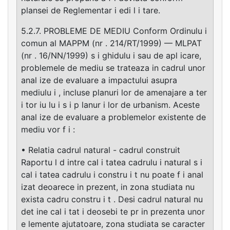
plansei de Reglementar i edi l i tare.
5.2.7. PROBLEME DE MEDIU Conform Ordinulu i
comun al MAPPM (nr . 214/RT/1999) — MLPAT
(nr . 16/NN/1999) s i ghidulu i sau de apl icare,
problemele de mediu se trateaza in cadrul unor
anal ize de evaluare a impactului asupra
mediulu i , incluse planuri lor de amenajare a ter
i tor iu lu i s i p lanur i lor de urbanism. Aceste
anal ize de evaluare a problemelor existente de
mediu vor f i :
• Relatia cadrul natural - cadrul construit
Raportu l d intre cal i tatea cadrulu i natural s i
cal i tatea cadrulu i constru i t nu poate f i anal
izat deoarece in prezent, in zona studiata nu
exista cadru constru i t . Desi cadrul natural nu
det ine cal i tat i deosebi te pr in prezenta unor
e lemente ajutatoare, zona studiata se caracter