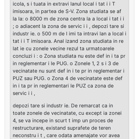
icola, s i tuata in extravi lanul local i tat i i T
imisoara, in partea de S-V. Zona studiata se af
la la: o 8000 m de zona centra la a local i tat i i
; o adiacent la zona de servic i i , depozi tare si
industr ie. o 500 m de l imi ta intravi lan a local i
tat i i T imisoara. Anal izand zona studiata in re
lat ie cu zonele vecine rezul ta urmatoarele
concluzi i : o Zona studiata nu este def in i ta pr
in reglementar i le PUG. o Zonele 1, 2 s i 3 de
vecinatate nu sunt def in i te pr in reglementar i
PUZ sau PUG. o Zona 4 de vecinatate este def
in i ta pr in reglementari le PUZ ca zona de
servic i i ,
depozi tare si industr ie. De remarcat ca in
toate zonele de vecinatate, cu except ia zonei
4, se va incepe in scurt t imp un proces de
restructurare, existand suprafete de teren
neconstru i t , care odata amenajate vor avea