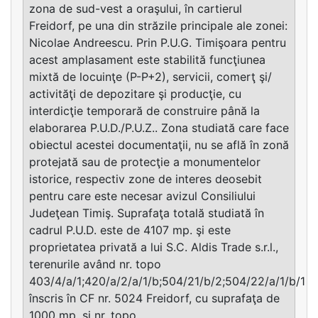
zona de sud-vest a oraşului, în cartierul
Freidorf, pe una din străzile principale ale zonei:
Nicolae Andreescu. Prin P.U.G. Timişoara pentru
acest amplasament este stabilită funcţiunea
mixtă de locuinţe (P-P+2), servicii, comerţ şi/
activităţi de depozitare şi producţie, cu
interdicţie temporară de construire până la
elaborarea P.U.D./P.U.Z.. Zona studiată care face
obiectul acestei documentaţii, nu se află în zonă
protejată sau de protecţie a monumentelor
istorice, respectiv zone de interes deosebit
pentru care este necesar avizul Consiliului
Judeţean Timiş. Suprafaţa totală studiată în
cadrul P.U.D. este de 4107 mp. şi este
proprietatea privată a lui S.C. Aldis Trade s.r.l.,
terenurile având nr. topo
403/4/a/1;420/a/2/a/1/b;504/21/b/2;504/22/a/1/b/1
înscris în CF nr. 5024 Freidorf, cu suprafaţa de
1000 mp. şi nr. topo