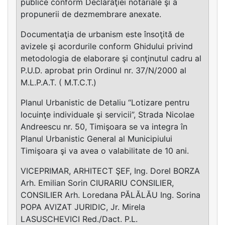
publice conform Declaraţiei notariale şi a
propunerii de dezmembrare anexate.
Documentaţia de urbanism este însoţită de
avizele şi acordurile conform Ghidului privind
metodologia de elaborare şi conţinutul cadru al
P.U.D. aprobat prin Ordinul nr. 37/N/2000 al
M.L.P.A.T. ( M.T.C.T.)
Planul Urbanistic de Detaliu “Lotizare pentru
locuinţe individuale şi servicii”, Strada Nicolae
Andreescu nr. 50, Timişoara se va integra în
Planul Urbanistic General al Municipiului
Timişoara şi va avea o valabilitate de 10 ani.
VICEPRIMAR, ARHITECT ŞEF, Ing. Dorel BORZA
Arh. Emilian Sorin CIURARIU CONSILIER,
CONSILIER Arh. Loredana PĂLĂLĂU Ing. Sorina
POPA AVIZAT JURIDIC, Jr. Mirela
LASUSCHEVICI Red./Dact. P.L.