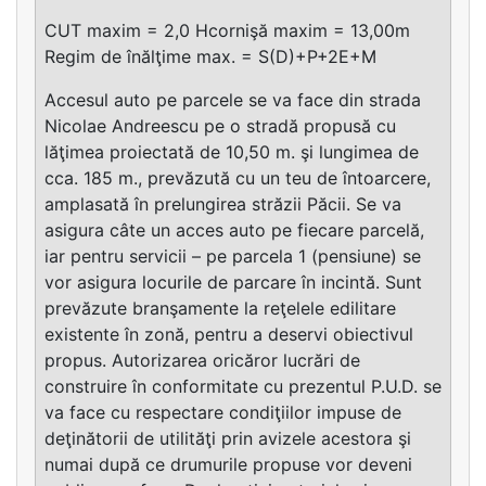
CUT maxim = 2,0 Hcornişă maxim = 13,00m
Regim de înălţime max. = S(D)+P+2E+M
Accesul auto pe parcele se va face din strada
Nicolae Andreescu pe o stradă propusă cu
lăţimea proiectată de 10,50 m. şi lungimea de
cca. 185 m., prevăzută cu un teu de întoarcere,
amplasată în prelungirea străzii Păcii. Se va
asigura câte un acces auto pe fiecare parcelă,
iar pentru servicii – pe parcela 1 (pensiune) se
vor asigura locurile de parcare în incintă. Sunt
prevăzute branşamente la reţelele edilitare
existente în zonă, pentru a deservi obiectivul
propus. Autorizarea oricăror lucrări de
construire în conformitate cu prezentul P.U.D. se
va face cu respectare condiţiilor impuse de
deţinătorii de utilităţi prin avizele acestora şi
numai după ce drumurile propuse vor deveni