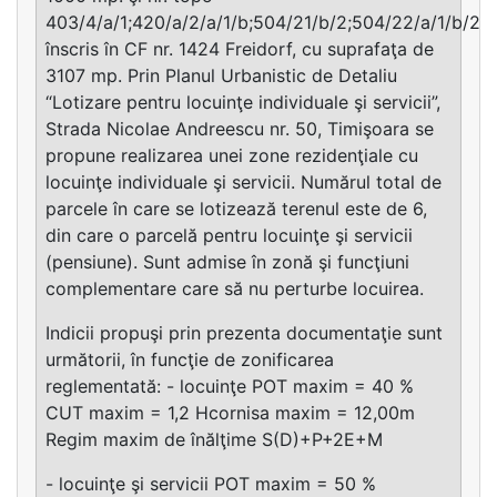
403/4/a/1;420/a/2/a/1/b;504/21/b/2;504/22/a/1/b/2
înscris în CF nr. 1424 Freidorf, cu suprafaţa de
3107 mp. Prin Planul Urbanistic de Detaliu
“Lotizare pentru locuinţe individuale şi servicii”,
Strada Nicolae Andreescu nr. 50, Timişoara se
propune realizarea unei zone rezidenţiale cu
locuinţe individuale şi servicii. Numărul total de
parcele în care se lotizează terenul este de 6,
din care o parcelă pentru locuinţe şi servicii
(pensiune). Sunt admise în zonă şi funcţiuni
complementare care să nu perturbe locuirea.
Indicii propuşi prin prezenta documentaţie sunt
următorii, în funcţie de zonificarea
reglementată: - locuinţe POT maxim = 40 %
CUT maxim = 1,2 Hcornisa maxim = 12,00m
Regim maxim de înălţime S(D)+P+2E+M
- locuinţe şi servicii POT maxim = 50 %