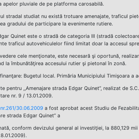
a apelor pluviale de pe platforma carosabilă.
ul stradal studiat nu există trotuare amenajate, traficul pi
rea gradului de participare la evenimente rutiere.
gar Quinet este o stradă de categoria III (stradă colectoare
te traficul autovehiculelor fiind limitat doar la accesul spre
vedere cele menţionate, este necesară şi oportună, realiza
 la îmbunătăţirea accesului rutier şi pietonal în zonă.
finanţare: Bugetul local. Primăria Municipiului Timişoara a a
ate pentru ,,Amenajare strada Edgar Quinet”, realizat de S
tare nr. 9 / 13.01.2009.
nr.261/30.06.2009
a fost aprobat acest Studiu de Fezabilitat
re strada Edgar Quinet” a
mată, conform devizului general al investiţiei, la 880,129 mii
8.01.2009).