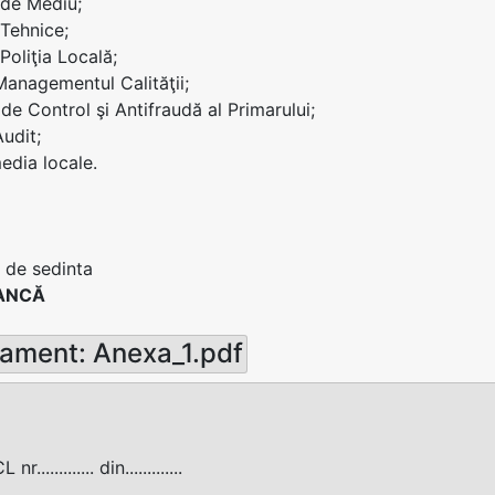
i de Mediu;
 Tehnice;
 Poliţia Locală;
 Managementul Calităţii;
 de Control şi Antifraudă al Primarului;
Audit;
edia locale.
 de sedinta
ANCĂ
ament: Anexa_1.pdf
............. din.............