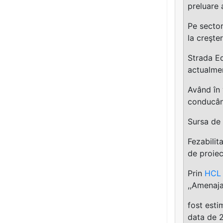
preluare 
Pe sector
la creşte
Strada Ed
actualmen
Având în 
conducând
Sursa de 
Fezabilit
de proiec
Prin
HCL 
,,Amenaja
fost esti
data de 2