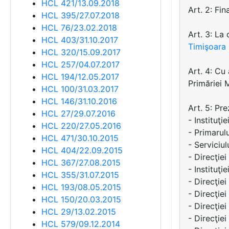
HCL 421/13.09.2018
Art. 2: Fin
HCL 395/27.07.2018
HCL 76/23.02.2018
Art. 3: La
HCL 403/31.10.2017
Timişoara
HCL 320/15.09.2017
HCL 257/04.07.2017
Art. 4: Cu
HCL 194/12.05.2017
Primăriei 
HCL 100/31.03.2017
HCL 146/31.10.2016
Art. 5: Pr
HCL 27/29.07.2016
- Instituţi
HCL 220/27.05.2016
- Primarul
HCL 471/30.10.2015
- Serviciul
HCL 404/22.09.2015
- Direcţie
HCL 367/27.08.2015
- Instituţie
HCL 355/31.07.2015
- Direcţiei
HCL 193/08.05.2015
- Direcţiei
HCL 150/20.03.2015
- Direcţiei
HCL 29/13.02.2015
- Direcţie
HCL 579/09.12.2014