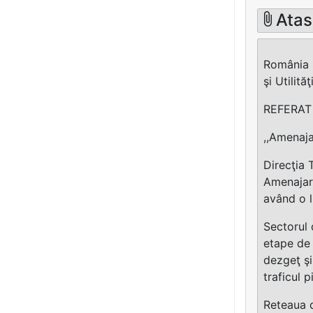
Atas
România 
şi Utilit
REFERAT p
,,Amenaja
Direcţia 
Amenajare
având o l
Sectorul 
etape de 
dezgeţ şi
traficul p
Reteaua d