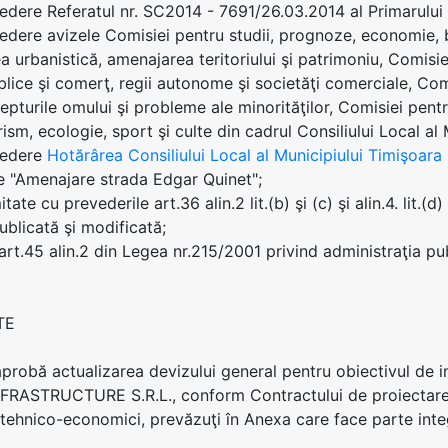
edere Referatul nr. SC2014 - 7691/26.03.2014 al Primarulu
edere avizele Comisiei pentru studii, prognoze, economie, b
a urbanistică, amenajarea teritoriului şi patrimoniu, Comisie
ublice şi comerţ, regii autonome şi societăţi comerciale, Comi
epturile omului şi probleme ale minorităţilor, Comisiei pentr
rism, ecologie, sport şi culte din cadrul Consiliului Local al
vedere
Hotărârea Consiliului Local al Municipiului Timişoar
te "Amenajare strada Edgar Quinet";
tate cu prevederile art.36 alin.2 lit.(b) şi (c) şi alin.4. lit.
ublicată şi modificată;
 art.45 alin.2 din Legea nr.215/2001 privind administraţia pub
TE
 aprobă actualizarea devizului general pentru obiectivul de i
NFRASTRUCTURE S.R.L., conform Contractului de proiectare nr
i tehnico-economici, prevăzuţi în Anexa care face parte int