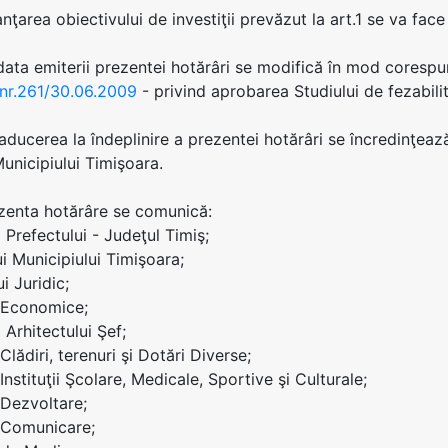
anţarea obiectivului de investiţii prevăzut la art.1 se va face
 data emiterii prezentei hotărâri se modifică în mod coresp
 nr.261/30.06.2009
- privind aprobarea Studiului de fezabil
 aducerea la îndeplinire a prezentei hotărâri se încredinţea
Municipiului Timişoara.
ezenta hotărâre se comunică:
ei Prefectului - Judeţul Timiş;
ui Municipiului Timişoara;
ui Juridic;
i Economice;
i Arhitectului Şef;
 Clădiri, terenuri şi Dotări Diverse;
 Instituţii Şcolare, Medicale, Sportive şi Culturale;
 Dezvoltare;
i Comunicare;