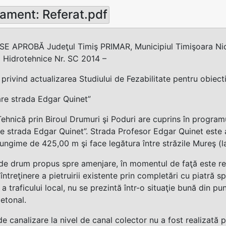
ament: Referat.pdf
SE APROBĂ Judeţul Timiş PRIMAR, Municipiul Timişoara Nico
ăţi Hidrotehnice Nr. SC 2014 –
rivind actualizarea Studiului de Fezabilitate pentru obiecti
re strada Edgar Quinet”
Tehnică prin Biroul Drumuri şi Poduri are cuprins în programul 
 strada Edgar Quinet”. Strada Profesor Edgar Quinet este 
ungime de 425,00 m şi face legătura între străzile Mureş (la
de drum propus spre amenjare, în momentul de faţă este real
întreţinere a pietruirii existente prin completări cu piatră
 a traficului local, nu se prezintă într-o situaţie bună din pu
ietonal.
e canalizare la nivel de canal colector nu a fost realizată p