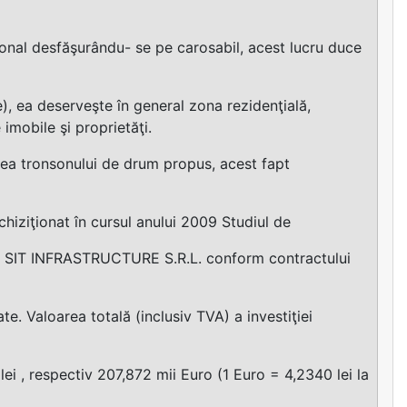
etonal desfăşurându- se pe carosabil, acest lucru duce
), ea deserveşte în general zona rezidenţială,
 imobile şi proprietăţi.
rea tronsonului de drum propus, acest fapt
chiziţionat în cursul anului 2009 Studiul de
.C. SIT INFRASTRUCTURE S.R.L. conform contractului
e. Valoarea totală (inclusiv TVA) a investiţiei
 lei , respectiv 207,872 mii Euro (1 Euro = 4,2340 lei la