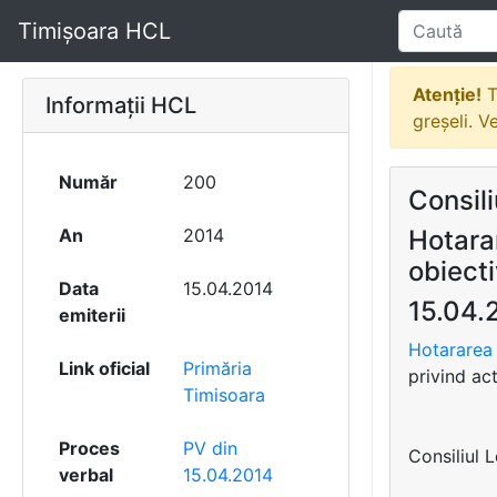
Timișoara HCL
Atenție!
T
Informații HCL
greșeli. V
Număr
200
Consili
An
2014
Hotara
obiect
Data
15.04.2014
15.04.
emiterii
Hotararea 
Link oficial
Primăria
privind ac
Timisoara
Proces
PV din
Consiliul 
verbal
15.04.2014