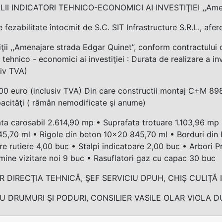
LII INDICATORI TEHNICO-ECONOMICI AI INVESTIŢIEI ,,Amen
e fezabilitate întocmit de S.C. SIT Infrastructure S.R.L., afer
iţii ,,Amenajare strada Edgar Quinet”, conform contractului d
i tehnico - economici ai investiţiei : Durata de realizare a in
siv TVA)
0 euro (inclusiv TVA) Din care constructii montaj C+M 898.
acităţi ( rămân nemodificate şi anume)
ta carosabil 2.614,90 mp • Suprafata trotuare 1.103,96 mp
5,70 ml • Rigole din beton 10x20 845,70 ml • Borduri din 
re rutiere 4,00 buc • Stalpi indicatoare 2,00 buc • Arbori 
ine vizitare noi 9 buc • Rasuflatori gaz cu capac 30 buc
R DIRECŢIA TEHNICĂ, ŞEF SERVICIU DPUH, CHIŞ CULIŢĂ
OU DRUMURI ŞI PODURI, CONSILIER VASILE OLAR VIOLA 