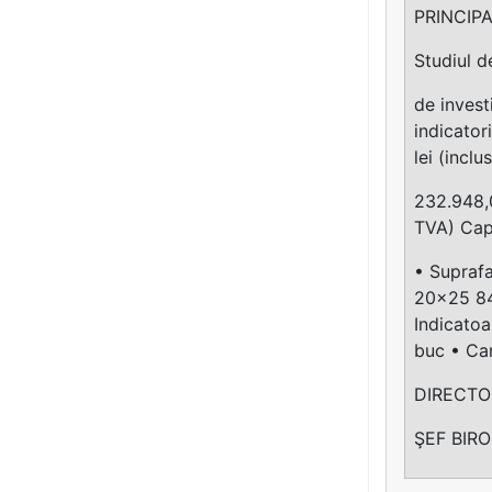
PRINCIPA
Studiul d
de invest
indicator
lei (inclu
232.948,0
TVA) Cap
• Suprafa
20x25 84
Indicatoa
buc • Cam
DIRECTO
ŞEF BIR