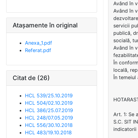
Având în v
Având în v
dezvoltare
Atașamente în original
servicii p
publică, dr
socială, tu
Anexa_1.pdf
Având în 
Referat.pdf
fezabilita
În conformi
locală, rep
Citat de (26)
În temeiul
HCL 539/25.10.2019
HOTARAS
HCL 504/02.10.2019
HCL 386/25.07.2019
Art. 1: Se
HCL 248/07.05.2019
S.C. SIT I
HCL 556/30.10.2018
indicatori
HCL 483/19.10.2018