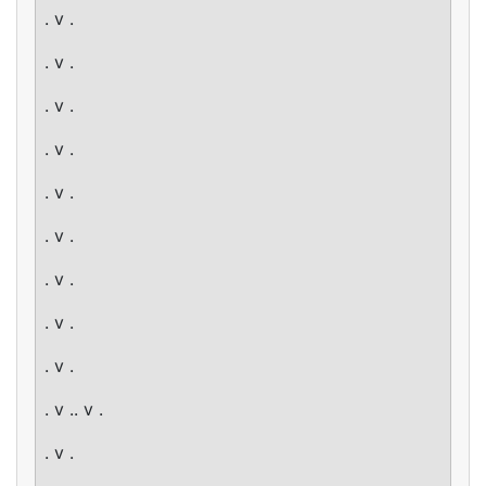
. v .
. v .
. v .
. v .
. v .
. v .
. v .
. v .
. v .
. v .. v .
. v .