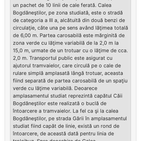
un pachet de 10 linii de cale ferată. Calea
Bogdăneştilor, pe zona studiată, este o stradă
de categoria a III a, alcătuită din două benzi de
circulaţie, câte una pe sens având lăţimea totală
de 6,00 m. Partea carosabilă este mărginită de
zona verde cu lăţime variabilă de la 2,0 m la
15,0 m, urmate de un trotuar cu o lăţime de cca.
2,0 m. Transportul public este asigurat cu
ajutorul tramvaielor, care circulă pe o cale de
rulare simplă amplasată lângă trotuar, aceasta
fiind separată de partea carosabilă de un spaţiu
verde cu lăţime variabilă. Deoarece
amplasamentul studiat reprezintă capătul Căii
Bogdăneştilor este realizată o buclă de
întoarcere a tramvaielor. La fel ca şi la calea
Bogdăneştilor, pe strada Gării în amplasamentul
studiat fiind capăt de linie, există un rond de
întoarcere, de această dată pentru linia de
troleibuz. Spre deosebire de Calea