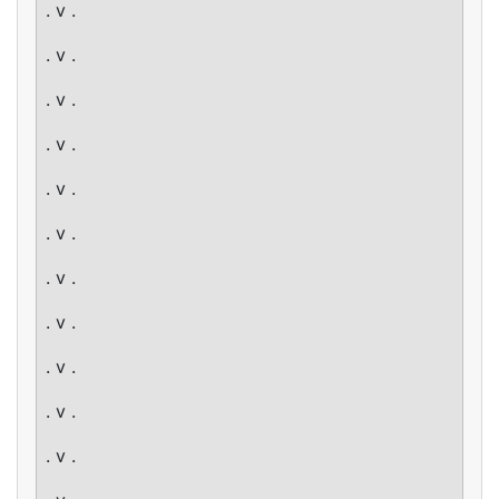
. v .
. v .
. v .
. v .
. v .
. v .
. v .
. v .
. v .
. v .
. v .