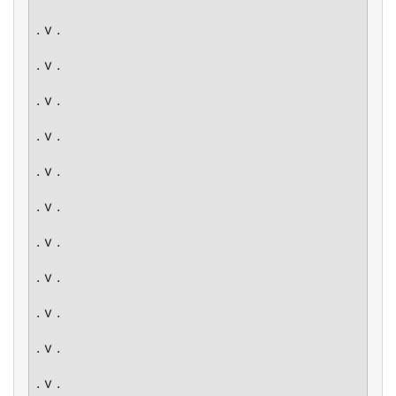
. v .
. v .
. v .
. v .
. v .
. v .
. v .
. v .
. v .
. v .
. v .