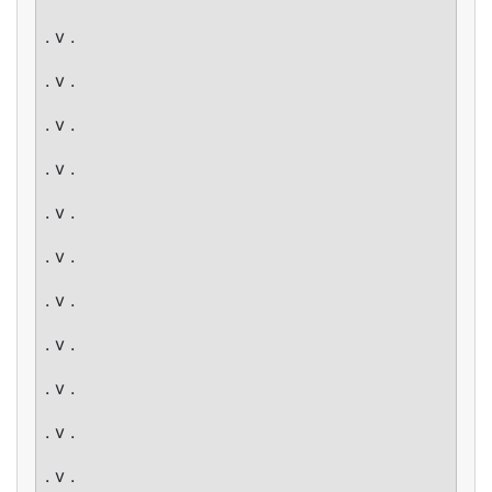
. v .
. v .
. v .
. v .
. v .
. v .
. v .
. v .
. v .
. v .
. v .