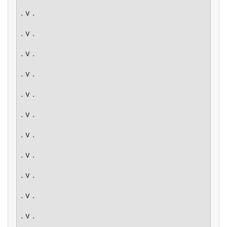
. v .
. v .
. v .
. v .
. v .
. v .
. v .
. v .
. v .
. v .
. v .