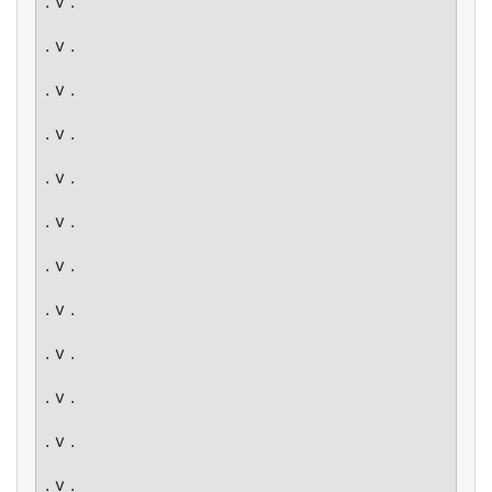
. v .
. v .
. v .
. v .
. v .
. v .
. v .
. v .
. v .
. v .
. v .
. v .