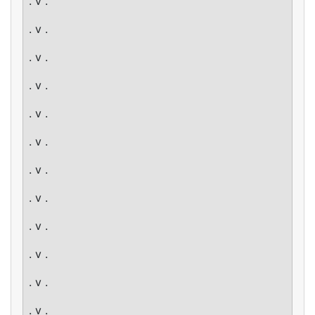
. v .
. v .
. v .
. v .
. v .
. v .
. v .
. v .
. v .
. v .
. v .
. v .