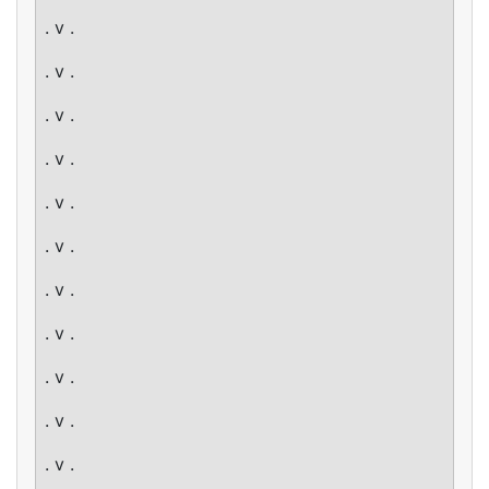
. v .
. v .
. v .
. v .
. v .
. v .
. v .
. v .
. v .
. v .
. v .