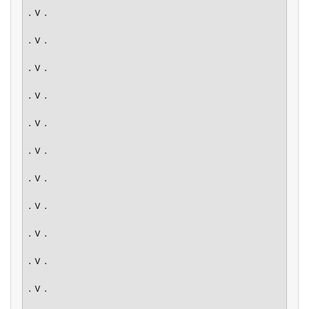
. v .
. v .
. v .
. v .
. v .
. v .
. v .
. v .
. v .
. v .
. v .