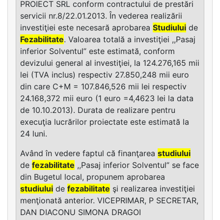
PROIECT SRL conform contractului de prestări
servicii nr.8/22.01.2013. În vederea realizării
investiţiei este necesară aprobarea
Studiului
de
Fezabilitate
. Valoarea totală a investiţiei ,,Pasaj
inferior Solventul” este estimată, conform
devizului general al investiţiei, la 124.276,165 mii
lei (TVA inclus) respectiv 27.850,248 mii euro
din care C+M = 107.846,526 mii lei respectiv
24.168,372 mii euro (1 euro =4,4623 lei la data
de 10.10.2013). Durata de realizare pentru
execuţia lucrărilor proiectate este estimată la
24 luni.
Având în vedere faptul că finanţarea
studiului
de
fezabilitate
,,Pasaj inferior Solventul” se face
din Bugetul local, propunem aprobarea
studiului
de
fezabilitate
şi realizarea investiţiei
menţionată anterior. VICEPRIMAR, P SECRETAR,
DAN DIACONU SIMONA DRAGOI