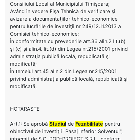
Consiliului Local al Municipiului Timişoara;
Având în vedere Fişa Tehnică de verificare şi
avizare a documentaţiilor tehnico-economice
pentru lucrările de investiţii nr 249/12.11.2013 a
Comisiei tehnico-economice;
În conformitate cu prevederile art.36 alin.2 lit.(b)
şi (c) şi alin.4. lit.(d) din Legea nr.215/2001 privind
administraţia publică locală, republicată şi
modificată;
În temeiul art.45 alin.2 din Legea nr.215/2001
privind administraţia publică locală, republicată şi
modificată;
HOTARASTE
Art.1: Se aprobă
Studiul
de
Fezabilitate
pentru
obiectivul de investiţii "Pasaj inferior Solventul",
întocmit de S.C. POD-PROIECT S.R.L., conform