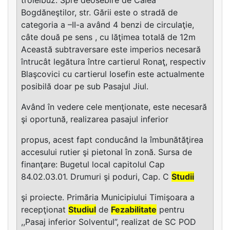
Bogdăneştilor, str. Gării este o stradă de
categoria a –II-a având 4 benzi de circulaţie,
câte două pe sens , cu lăţimea totală de 12m
Această subtraversare este imperios necesară
întrucât legătura între cartierul Ronaţ, respectiv
Blaşcovici cu cartierul Iosefin este actualmente
posibilă doar pe sub Pasajul Jiul.
Având în vedere cele menţionate, este necesară
şi oportună, realizarea pasajul inferior
propus, acest fapt conducând la îmbunătăţirea
accesului rutier şi pietonal în zonă. Sursa de
finanţare: Bugetul local capitolul Cap
84.02.03.01. Drumuri şi poduri, Cap. C
Studii
şi proiecte. Primăria Municipiului Timişoara a
recepţionat
Studiul
de
Fezabilitate
pentru
,,Pasaj inferior Solventul”, realizat de SC POD