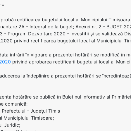
TE
 aprobă rectificarea bugetului local al Municipiului Timişo
inantare 2A - Integral de la buget; Anexei nr. 2 - BUGET 2020
 3 - Program Dezvoltare 2020 - investitii şi se validează Dis
.2020 privind rectificarea bugetului local al Municipiului T
 data intrării în vigoare a prezentei hotărâri se modifică î
.2020
privind aprobarea rectificarii bugetului local al Munic
 aducerea la îndeplinire a prezentei hotărâri se încredinţea
zenta hotărâre se publică în Buletinul Informativ al Primăriei
se comunică:
ei Prefectului - Judeţul Timis
ui Municipiului Timisoara;
ui Juridic;