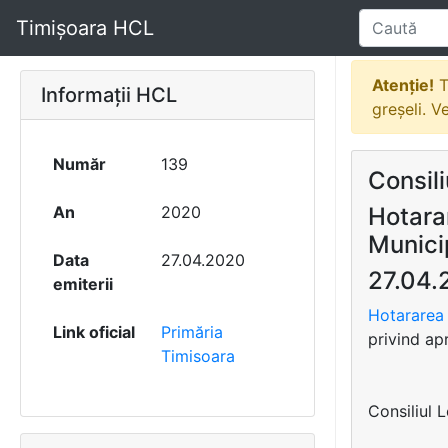
Timișoara HCL
Atenție!
T
Informații HCL
greșeli. V
Număr
139
Consili
An
2020
Hotarar
Munici
Data
27.04.2020
27.04.
emiterii
Hotararea 
Link oficial
Primăria
privind ap
Timisoara
Consiliul 