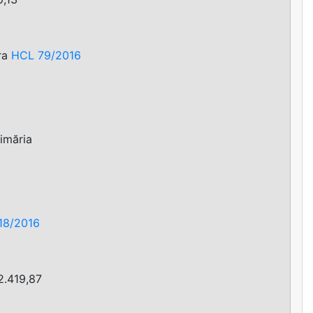
ara
HCL 79/2016
rimăria
18/2016
 2.419,87