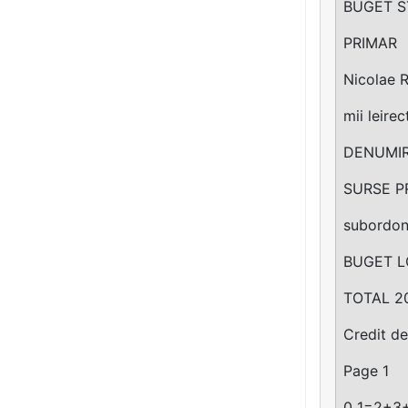
BUGET S
PRIMAR
Nicolae 
mii leirec
DENUMIR
SURSE PRO
subordon
BUGET 
TOTAL 2
Credit d
Page 1
0 1=2+3+