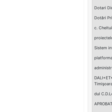
Dotari Di
Dotări Pr
c. Cheltui
proiectel
Sistem in
platforma
administr
DALI+ET+A
Timişoara
dul C.D.L
APROBAT