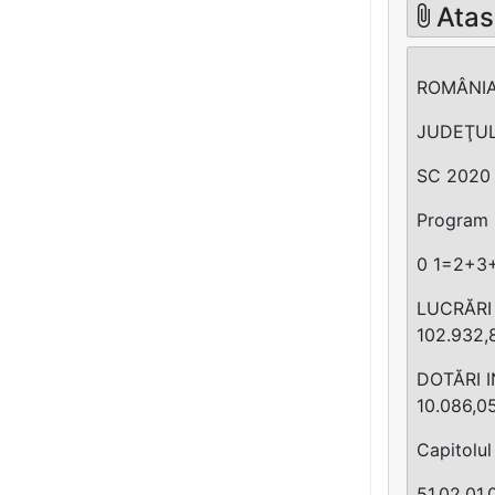
Ata
ROMÂNI
JUDEŢUL
SC 2020 
Program 
0 1=2+3+
LUCRĂRI 
102.932,
DOTĂRI I
10.086,05
Capitolul
51.02.01.