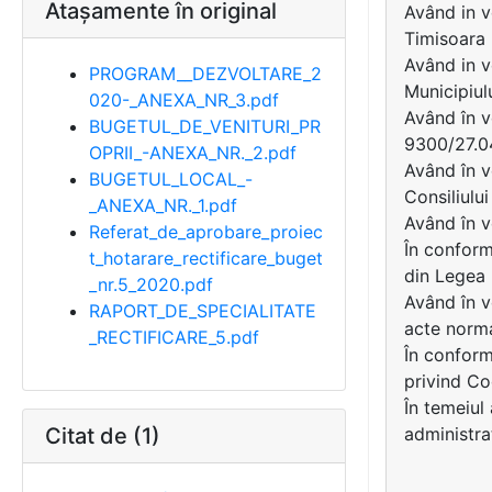
Atașamente în original
Având in v
Timisoara
Având in v
PROGRAM__DEZVOLTARE_2
Municipiul
020-_ANEXA_NR_3.pdf
Având în v
BUGETUL_DE_VENITURI_PR
9300/27.0
OPRII_-ANEXA_NR._2.pdf
Având în 
BUGETUL_LOCAL_-
Consiliului
_ANEXA_NR._1.pdf
Având în v
Referat_de_aprobare_proiec
În conformit
t_hotarare_rectificare_buget
din Legea 
_nr.5_2020.pdf
Având în v
RAPORT_DE_SPECIALITATE
acte norma
_RECTIFICARE_5.pdf
În conformi
privind Co
În temeiul 
Citat de (1)
administra