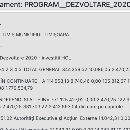
sament: PROGRAM__DEZVOLTARE_2020
A
 TIMIŞ MUNICIPIUL TIMIŞOARA
-
Dezvoltare 2020 - investitii HCL
4 2 3 4 5 TOTAL GENERAL 344.259,52 10.086,05 2.470,25
ÎN CONTINUARE - A 114.553,13 8.740,46 0,00 105.812,67 1
88 1.779.534,79
NDEPEND. SI ALTE INV. - C 125.427,92 0,00 2.470,25 122
 2.470,25 331.703,22 2.413.563,04 din care pe capitole
 51.02 Autorităţi Executive şi Acţiuni Externe 14.042,31 0,0
03 Autorităţi executive 14.042,31 0,00 0,00 14.042,31 10.42