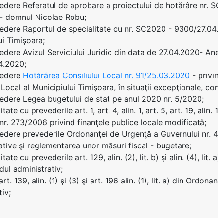
edere Referatul de aprobare a proiectului de hotărâre nr. S
 - domnul Nicolae Robu;
edere Raportul de specialitate cu nr. SC2020 - 9300/27.04.
ui Timişoara;
edere Avizul Serviciului Juridic din data de 27.04.2020- An
4.2020;
vedere
Hotărârea Consiliului Local nr. 91/25.03.2020
- privi
 Local al Municipiului Timişoara, în situaţii excepţionale, con
edere Legea bugetului de stat pe anul 2020 nr. 5/2020;
ate cu prevederile art. 1, art. 4, alin. 1, art. 5, art. 19, alin. 1 
nr. 273/2006 privind finanţele publice locale modificată;
edere prevederile Ordonanţei de Urgenţă a Guvernului nr. 
tive şi reglementarea unor măsuri fiscal - bugetare;
tate cu prevederile art. 129, alin. (2), lit. b) şi alin. (4), 
dul administrativ;
art. 139, alin. (1) şi (3) şi art. 196 alin. (1), lit. a) din Or
tiv;