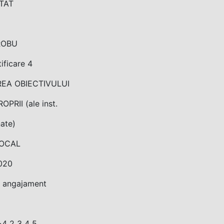
TAT
ROBU
tificare 4
EA OBIECTIVULUI
PRII (ale inst.
ate)
LOCAL
020
e angajament
4 2 3 4 5