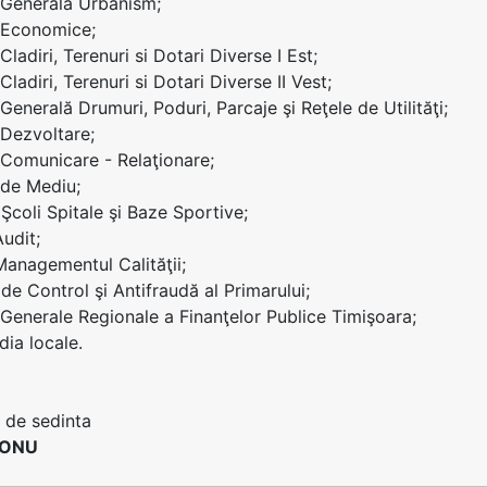
i Generală Urbanism;
i Economice;
 Cladiri, Terenuri si Dotari Diverse I Est;
 Cladiri, Terenuri si Dotari Diverse II Vest;
 Generală Drumuri, Poduri, Parcaje şi Reţele de Utilităţi;
 Dezvoltare;
i Comunicare - Relaţionare;
i de Mediu;
 Şcoli Spitale şi Baze Sportive;
Audit;
 Managementul Calităţii;
 de Control şi Antifraudă al Primarului;
i Generale Regionale a Finanţelor Publice Timişoara;
ia locale.
 de sedinta
CONU