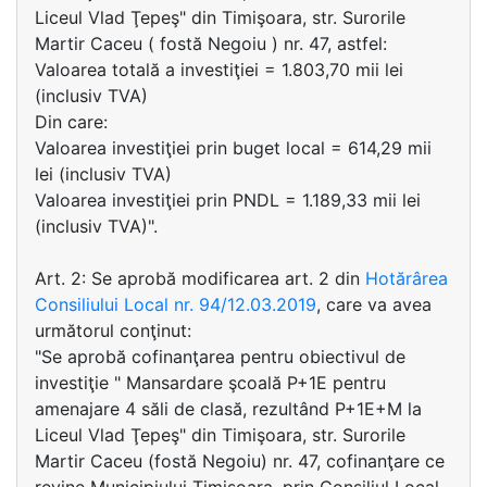
Liceul Vlad Ţepeş" din Timişoara, str. Surorile
Martir Caceu ( fostă Negoiu ) nr. 47, astfel:
Valoarea totală a investiţiei = 1.803,70 mii lei
(inclusiv TVA)
Din care:
Valoarea investiţiei prin buget local = 614,29 mii
lei (inclusiv TVA)
Valoarea investiţiei prin PNDL = 1.189,33 mii lei
(inclusiv TVA)".
Art. 2: Se aprobă modificarea art. 2 din
Hotărârea
Consiliului Local nr. 94/12.03.2019
, care va avea
următorul conţinut:
"Se aprobă cofinanţarea pentru obiectivul de
investiţie " Mansardare şcoală P+1E pentru
amenajare 4 săli de clasă, rezultând P+1E+M la
Liceul Vlad Ţepeş" din Timişoara, str. Surorile
Martir Caceu (fostă Negoiu) nr. 47, cofinanţare ce