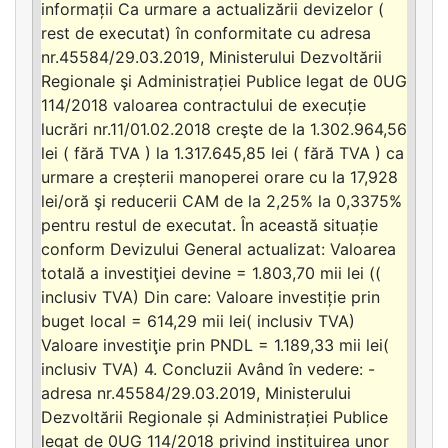
informații Ca urmare a actualizării devizelor (
rest de executat) în conformitate cu adresa
nr.45584/29.03.2019, Ministerului Dezvoltării
Regionale şi Administrației Publice legat de 0UG
114/2018 valoarea contractului de execuție
lucrări nr.11/01.02.2018 creşte de la 1.302.964,56
lei ( fără TVA ) la 1.317.645,85 lei ( fără TVA ) ca
urmare a creșterii manoperei orare cu la 17,928
lei/oră şi reducerii CAM de la 2,25% la 0,3375%
pentru restul de executat. În această situație
conform Devizului General actualizat: Valoarea
totală a investiţiei devine = 1.803,70 mii lei ((
inclusiv TVA) Din care: Valoare investiție prin
buget local = 614,29 mii lei( inclusiv TVA)
Valoare investiţie prin PNDL = 1.189,33 mii lei(
inclusiv TVA) 4. Concluzii Având în vedere: -
adresa nr.45584/29.03.2019, Ministerului
Dezvoltării Regionale și Administrației Publice
legat de 0UG 114/2018 privind instituirea unor