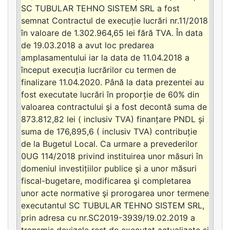
SC TUBULAR TEHNO SISTEM SRL a fost
semnat Contractul de execuție lucrări nr.11/2018
în valoare de 1.302.964,65 lei fără TVA. În data
de 19.03.2018 a avut loc predarea
amplasamentului iar la data de 11.04.2018 a
început execuția lucrărilor cu termen de
finalizare 11.04.2020. Până la data prezentei au
fost executate lucrări în proporție de 60% din
valoarea contractului şi a fost decontă suma de
873.812,82 lei ( inclusiv TVA) finanțare PNDL și
suma de 176,895,6 ( inclusiv TVA) contribuție
de la Bugetul Local. Ca urmare a prevederilor
0UG 114/2018 privind instituirea unor măsuri în
domeniul investițiilor publice şi a unor măsuri
fiscal-bugetare, modificarea şi completarea
unor acte normative şi prorogarea unor termene
executantul SC TUBULAR TEHNO SISTEM SRL,
prin adresa cu nr.SC2019-3939/19.02.2019 a
transmis devizele rest de executat actualizate și