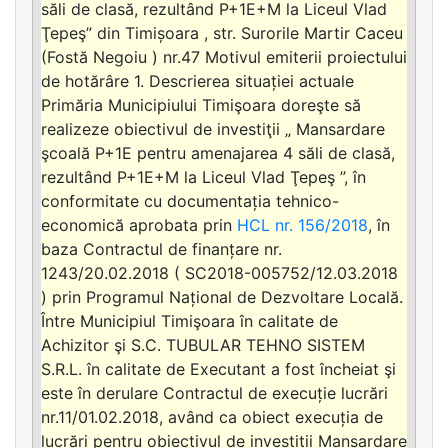
săli de clasă, rezultând P+1E+M la Liceul Vlad
Ţepeş” din Timișoara , str. Surorile Martir Caceu
(Fostă Negoiu ) nr.47 Motivul emiterii proiectului
de hotărâre 1. Descrierea situației actuale
Primăria Municipiului Timişoara doreşte să
realizeze obiectivul de investiţii „ Mansardare
şcoală P+1E pentru amenajarea 4 săli de clasă,
rezultând P+1E+M la Liceul Vlad Ţepeş ”, în
conformitate cu documentația tehnico-
economică aprobata prin
HCL nr. 156/2018
, în
baza Contractul de finanțare nr.
1243/20.02.2018 ( SC2018-005752/12.03.2018
) prin Programul Național de Dezvoltare Locală.
Între Municipiul Timişoara în calitate de
Achizitor şi S.C. TUBULAR TEHNO SISTEM
S.R.L. în calitate de Executant a fost încheiat şi
este în derulare Contractul de execuție lucrări
nr.11/01.02.2018, având ca obiect execuția de
lucrări pentru obiectivul de investiții Mansardare