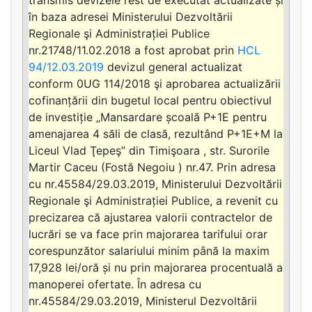
în baza adresei Ministerului Dezvoltării
Regionale şi Administrației Publice
nr.21748/11.02.2018 a fost aprobat prin
HCL
94/12.03.2019
devizul general actualizat
conform 0UG 114/2018 şi aprobarea actualizării
cofinanțării din bugetul local pentru obiectivul
de investiție „Mansardare școală P+1E pentru
amenajarea 4 săli de clasă, rezultând P+1E+M la
Liceul Vlad Ţepeş” din Timişoara , str. Surorile
Martir Caceu (Fostă Negoiu ) nr.47. Prin adresa
cu nr.45584/29.03.2019, Ministerului Dezvoltării
Regionale şi Administrației Publice, a revenit cu
precizarea că ajustarea valorii contractelor de
lucrări se va face prin majorarea tarifului orar
corespunzător salariului minim până la maxim
17,928 lei/oră și nu prin majorarea procentuală a
manoperei ofertate. În adresa cu
nr.45584/29.03.2019, Ministerul Dezvoltării