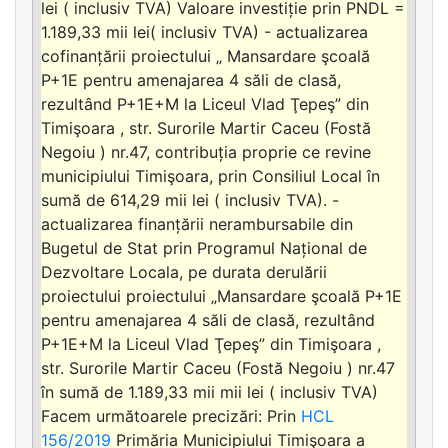
lei ( inclusiv TVA) Valoare investiție prin PNDL =
1.189,33 mii lei( inclusiv TVA) - actualizarea
cofinanțării proiectului „ Mansardare şcoală
P+1E pentru amenajarea 4 săli de clasă,
rezultând P+1E+M la Liceul Vlad Ţepeş” din
Timişoara , str. Surorile Martir Caceu (Fostă
Negoiu ) nr.47, contribuția proprie ce revine
municipiului Timişoara, prin Consiliul Local în
sumă de 614,29 mii lei ( inclusiv TVA). -
actualizarea finanțării nerambursabile din
Bugetul de Stat prin Programul Național de
Dezvoltare Locala, pe durata derulării
proiectului proiectului „Mansardare şcoală P+1E
pentru amenajarea 4 săli de clasă, rezultând
P+1E+M la Liceul Vlad Ţepeş” din Timişoara ,
str. Surorile Martir Caceu (Fostă Negoiu ) nr.47
în sumă de 1.189,33 mii mii lei ( inclusiv TVA)
Facem următoarele precizări: Prin
HCL
156/2019
Primăria Municipiului Timişoara a