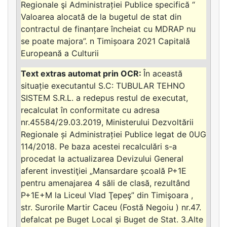
Regionale şi Administrației Publice specifică “
Valoarea alocată de la bugetul de stat din
contractul de finanțare încheiat cu MDRAP nu
se poate majora”. n Timișoara 2021 Capitală
Europeană a Culturii
În această
situație executantul S.C: TUBULAR TEHNO
SISTEM S.R.L. a redepus restul de executat,
recalculat în conformitate cu adresa
nr.45584/29.03.2019, Ministerului Dezvoltării
Regionale și Administrației Publice legat de 0UG
114/2018. Pe baza acestei recalculări s-a
procedat la actualizarea Devizului General
aferent investiţiei „Mansardare școală P+1E
pentru amenajarea 4 săli de clasă, rezultând
P+1E+M la Liceul Vlad Ţepeş” din Timişoara ,
str. Surorile Martir Caceu (Fostă Negoiu ) nr.47.
defalcat pe Buget Local şi Buget de Stat. 3.Alte