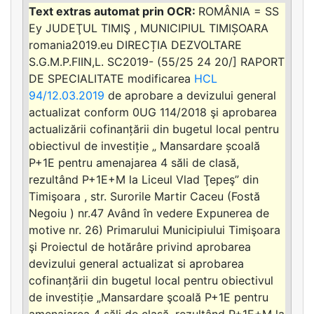
ROMÂNIA = SS
Ey JUDEŢUL TIMIŞ , MUNICIPIUL TIMIȘOARA
romania2019.eu DIRECȚIA DEZVOLTARE
S.G.M.P.FIIN,L. SC2019- (55/25 24 20/] RAPORT
DE SPECIALITATE modificarea
HCL
94/12.03.2019
de aprobare a devizului general
actualizat conform 0UG 114/2018 şi aprobarea
actualizării cofinanțării din bugetul local pentru
obiectivul de investiție „ Mansardare școală
P+1E pentru amenajarea 4 săli de clasă,
rezultând P+1E+M la Liceul Vlad Ţepeş” din
Timişoara , str. Surorile Martir Caceu (Fostă
Negoiu ) nr.47 Având în vedere Expunerea de
motive nr. 26) Primarului Municipiului Timişoara
şi Proiectul de hotărâre privind aprobarea
devizului general actualizat si aprobarea
cofinanțării din bugetul local pentru obiectivul
de investiție „Mansardare şcoală P+1E pentru
amenajarea 4 săli de clasă, rezultând P+1E+M la