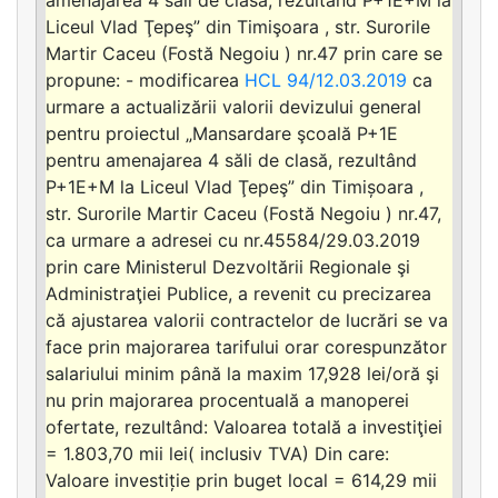
Liceul Vlad Ţepeş” din Timişoara , str. Surorile
Martir Caceu (Fostă Negoiu ) nr.47 prin care se
propune: - modificarea
HCL 94/12.03.2019
ca
urmare a actualizării valorii devizului general
pentru proiectul „Mansardare şcoală P+1E
pentru amenajarea 4 săli de clasă, rezultând
P+1E+M la Liceul Vlad Ţepeş” din Timișoara ,
str. Surorile Martir Caceu (Fostă Negoiu ) nr.47,
ca urmare a adresei cu nr.45584/29.03.2019
prin care Ministerul Dezvoltării Regionale şi
Administraţiei Publice, a revenit cu precizarea
că ajustarea valorii contractelor de lucrări se va
face prin majorarea tarifului orar corespunzător
salariului minim până la maxim 17,928 lei/oră şi
nu prin majorarea procentuală a manoperei
ofertate, rezultând: Valoarea totală a investiţiei
= 1.803,70 mii lei( inclusiv TVA) Din care:
Valoare investiție prin buget local = 614,29 mii