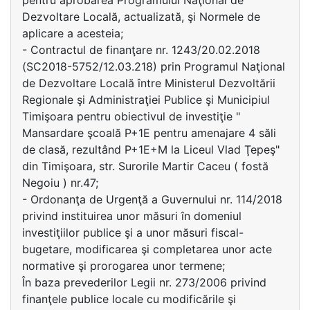
pentru aprobarea Programului Naţional de
Dezvoltare Locală, actualizată, şi Normele de
aplicare a acesteia;
- Contractul de finanţare nr. 1243/20.02.2018
(SC2018-5752/12.03.218) prin Programul Naţional
de Dezvoltare Locală între Ministerul Dezvoltării
Regionale şi Administraţiei Publice şi Municipiul
Timişoara pentru obiectivul de investiţie "
Mansardare şcoală P+1E pentru amenajare 4 săli
de clasă, rezultând P+1E+M la Liceul Vlad Ţepeş"
din Timişoara, str. Surorile Martir Caceu ( fostă
Negoiu ) nr.47;
- Ordonanţa de Urgenţă a Guvernului nr. 114/2018
privind instituirea unor măsuri în domeniul
investiţiilor publice şi a unor măsuri fiscal-
bugetare, modificarea şi completarea unor acte
normative şi prorogarea unor termene;
În baza prevederilor Legii nr. 273/2006 privind
finanţele publice locale cu modificările şi