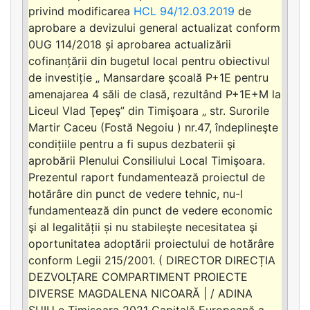
privind modificarea
HCL 94/12.03.2019
de
aprobare a devizului general actualizat conform
0UG 114/2018 și aprobarea actualizării
cofinanțării din bugetul local pentru obiectivul
de investiție „ Mansardare şcoală P+1E pentru
amenajarea 4 săli de clasă, rezultând P+1E+M la
Liceul Vlad Ţepeş” din Timişoara „ str. Surorile
Martir Caceu (Fostă Negoiu ) nr.47, îndeplineşte
condițiile pentru a fi supus dezbaterii şi
aprobării Plenului Consiliului Local Timişoara.
Prezentul raport fundamentează proiectul de
hotărâre din punct de vedere tehnic, nu-l
fundamentează din punct de vedere economic
şi al legalității și nu stabileşte necesitatea şi
oportunitatea adoptării proiectului de hotărâre
conform Legii 215/2001. ( DIRECTOR DIRECȚIA
DEZVOLȚARE COMPARTIMENT PROIECTE
DIVERSE MAGDALENA NICOARĂ | / ADINA
ŞUIU e Timișoara 2021 Capitală Europeană a