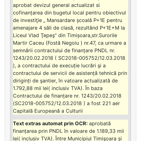
aprobat devizul general actualizat si
cofinanțarea din bugetul local pentru obiectivul
de investiţie „ Mansardare școală P+1E pentru
amenajare 4 săli de clasă, rezultând P+1E+M la
Liceul Vlad Ţepeş” din Timișoara,str.Surorile
Martir Caceu (Fostă Negoiu ) nr.47, ca urmare a
semnării contractului de finanțare PNDL nr.
1243/20.02.2018 ( SC2018-005752/12.03.2018
), a contractului de execuție lucrări şi a
contractului de servicii de asistență tehnică prin
diriginți de şantier, în vatoare actualizată de
1.792,88 mii lei( inclusiv TVA). În baza
Contractului de finanțare nr. 1243/20.02.2018
(SC2018-005752/12.03.2018 ) a fost 221 aer
Capitală Europeană a Culturii
aprobată
finanțarea prin PNDL în valoare de 1.189,33 mii
lei( inclusiv TVA). Între Municipiul Timişoara și