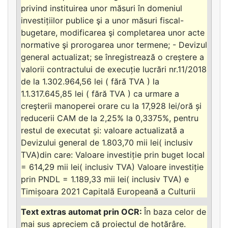
privind instituirea unor măsuri în domeniul
investițiilor publice şi a unor măsuri fiscal-
bugetare, modificarea şi completarea unor acte
normative şi prorogarea unor termene; - Devizul
general actualizat; se înregistrează o creștere a
valorii contractului de execuție lucrări nr.11/2018
de la 1.302.964,56 lei ( fără TVA ) la
1.1.317.645,85 lei ( fără TVA ) ca urmare a
creşterii manoperei orare cu la 17,928 lei/oră și
reducerii CAM de la 2,25% la 0,3375%, pentru
restul de executat și: valoare actualizată a
Devizului general de 1.803,70 mii lei( inclusiv
TVA)din care: Valoare investiție prin buget local
= 614,29 mii lei( inclusiv TVA) Valoare investiție
prin PNDL = 1.189,33 mii lei( inclusiv TVA) e
Timișoara 2021 Capitală Europeană a Culturii
În baza celor de
mai sus apreciem că proiectul de hotărâre.