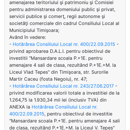
amenajarea teritoriului şi patrimoniu şi Comisiei
pentru administrarea domeniului public şi privat,
servicii publice şi comerţ, regii autonome şi
societăţi comerciale din cadrul Consiliului Local al
Municipiului Timişoara;
Având în vedere:
-
Hotărârea Consiliului Local nr. 400/22.09.2015
-
privind aprobarea D.A.L.I. pentru obiectivul de
investitii "Mansardare scoala P.+1E. pentru
amenajare 4 sali de clasa, rezultând P.+1E.+M. la
Liceul Vlad Tepes" din Timişoara, str. Surorile
Martir Caceu (fosta Negoiu), nr. 47;
-
Hotărârea Consiliului Local nr. 243/27.06.2017
-
privind modificarea valorii totale a investitiei de la
1.264,75 la 1.930,34 mii lei (inclusiv TVA) din
ANEXA la
Hotărârea Consiliului Local nr.
400/22.09.2015
, pentru obiectivul de investitie
"Mansardare scoala P.+1E. pentru amenajare 4 sali
de clasa, rezultând P.+1E.+M. la Liceul V. Tepes"