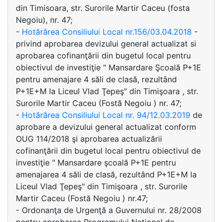
din Timisoara, str. Surorile Martir Caceu (fosta
Negoiu), nr. 47;
-
Hotărârea Consiliului Local nr.156/03.04.2018
-
privind aprobarea devizului general actualizat si
aprobarea cofinanţării din bugetul local pentru
obiectivul de investiţie " Mansardare Şcoală P+1E
pentru amenajare 4 săli de clasă, rezultând
P+1E+M la Liceul Vlad Ţepeş" din Timişoara , str.
Surorile Martir Caceu (Fostă Negoiu ) nr. 47;
-
Hotărârea Consiliului Local nr. 94/12.03.2019
de
aprobare a devizului general actualizat conform
OUG 114/2018 şi aprobarea actualizării
cofinanţării din bugetul local pentru obiectivul de
investiţie " Mansardare şcoală P+1E pentru
amenajarea 4 săli de clasă, rezultând P+1E+M la
Liceul Vlad Ţepeş" din Timişoara , str. Surorile
Martir Caceu (Fostă Negoiu ) nr.47;
- Ordonanţa de Urgenţă a Guvernului nr. 28/2008