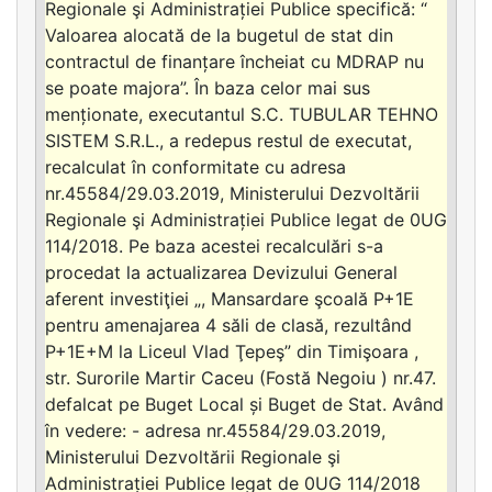
Regionale şi Administrației Publice specifică: “
Valoarea alocată de la bugetul de stat din
contractul de finanțare încheiat cu MDRAP nu
se poate majora”. În baza celor mai sus
menționate, executantul S.C. TUBULAR TEHNO
SISTEM S.R.L., a redepus restul de executat,
recalculat în conformitate cu adresa
nr.45584/29.03.2019, Ministerului Dezvoltării
Regionale şi Administrației Publice legat de 0UG
114/2018. Pe baza acestei recalculări s-a
procedat la actualizarea Devizului General
aferent investiţiei „, Mansardare şcoală P+1E
pentru amenajarea 4 săli de clasă, rezultând
P+1E+M la Liceul Vlad Ţepeş” din Timişoara ,
str. Surorile Martir Caceu (Fostă Negoiu ) nr.47.
defalcat pe Buget Local și Buget de Stat. Având
în vedere: - adresa nr.45584/29.03.2019,
Ministerului Dezvoltării Regionale şi
Administrației Publice legat de 0UG 114/2018