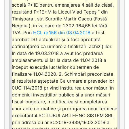
școală P+1E pentru amenajarea 4 săli de clasă,
rezultând P+1E+M la Liceul Vlad Ţepeş ” din
Timişoara , str. Surorile Martir Caceu (Fostă
Negoiu ), in valoare de 1.302.964,65 lei fără
TVA. Prin
HCL nr.156 din 03.04.2018
a fost
aprobat DG actualizat și a fost aprobată
cofinanțarea ca urmare a finalizării achizițiilor.
În data de 19.03.2018 a avut loc predarea
amplasamentului iar la data de 11.04.2018 a
început execuția lucrărilor cu termen de
finalizare 11.04.2020. 2. Schimbări preconizate
şi rezultate aşteptate Ca urmare a prevederilor
0UG 114/2018 privind instituirea unor măsuri în
domeniul investițiilor publice şi a unor măsuri
fiscal-bugetare, modificarea şi completarea
unor acte normative şi prorogarea unor termene
executantul SC TUBULAR TEHNO SISTEM SRL,
prin adresa cu nr.SC2019-3939/19.02.2019 a