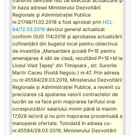
transmis devizele rest de executat actualizate şi
în baza adresei Ministerului Dezvoltării
Regionale şi Administrației Publice
nr.21748/11.02.2018 a fost aprobat prin
HCL
94/12.03.2019
devizul general actualizat
conform OUG 114/2018 şi aprobarea actualizării
cofinanțării din bugetul local pentru obiectivul
de investiție „Mansardare şcoală P+1E pentru
amenajarea 4 săli de clasă, rezultând P+1E+M la
Liceul Vlad Țepeș” din Timişoara , str. Surorile
Martir Caceu (Fostă Negoiu ) nr.47. Prin adresa
cu nr.45584/29.03.2019, Ministerului Dezvoltării
Regionale și Administrației Publice, a revenit cu
precizarea că ajustarea valorii contractelor de
lucrări se va face prin majorarea tarifului orar
corespunzător salariului minim până la maxim
17,928 lei/oră și nu prin majorarea procentuală a
manoperei ofertate. Totodată în adresa cu-
nr.45584/29.03-2019, Ministerutui Dezvoltării