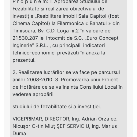
P r o p u n e m: 1. Aprobarea Studiului de
Fezabilitate şi realizarea obiectivului de
investiţie „Reabilitare imobil Sala Capitol (fost
Cinema Capitol) la Filarmonica « Banatul » din
Timisoara, Bv. C.D. Loga nr.2 în valoare de
21.530.287 lei intocmit de S.C. „Euro Concept
Inginerie” S.R.L. , cu principalii indicatori
tehnico-economici prevăzuţi în anexa la
prezentul.
2. Realizarea lucrărilor se va face pe parcursul
anilor 2008-2010. 3. Promovarea unui Proiect
de Hotărâre ce se va înainta Consiliului Local în
vederea aprobării
studiului de fezabilitate si a investiţiei.
VICEPRIMAR, DIRECTOR, Ing. Adrian Orza ec.
Nicuşor C-tin Miuţ ŞEF SERVICIU, Ing. Marius
Duma