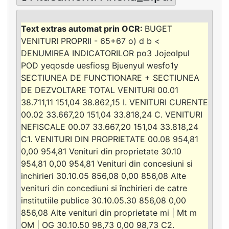
BUGET
VENITURI PROPRII - 65+67 o) d b <
DENUMIREA INDICATORILOR po3 JojeoIpul
POD yeqosde uesfiosg Bjuenyul wesfo1y
SECTIUNEA DE FUNCTIONARE + SECTIUNEA
DE DEZVOLTARE TOTAL VENITURI 00.01
38.711,11 151,04 38.862,15 I. VENITURI CURENTE
00.02 33.667,20 151,04 33.818,24 C. VENITURI
NEFISCALE 00.07 33.667,20 151,04 33.818,24
C1. VENITURI DIN PROPRIETATE 00.08 954,81
0,00 954,81 Venituri din proprietate 30.10
954,81 0,00 954,81 Venituri din concesiuni si
inchirieri 30.10.05 856,08 0,00 856,08 Alte
venituri din concediuni si închirieri de catre
institutiile publice 30.10.05.30 856,08 0,00
856,08 Alte venituri din proprietate mi | Mt m
OM | OG 30.10.50 98,73 0,00 98,73 C2.