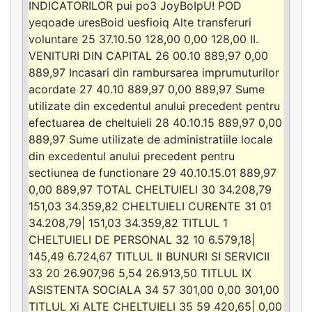
INDICATORILOR pui po3 JoyBoIpU! POD
yeqoade uresBoid uesfioiq Alte transferuri
voluntare 25 37.10.50 128,00 0,00 128,00 II.
VENITURI DIN CAPITAL 26 00.10 889,97 0,00
889,97 Incasari din rambursarea imprumuturilor
acordate 27 40.10 889,97 0,00 889,97 Sume
utilizate din excedentul anului precedent pentru
efectuarea de cheltuieli 28 40.10.15 889,97 0,00
889,97 Sume utilizate de administratiile locale
din excedentul anului precedent pentru
sectiunea de functionare 29 40.10.15.01 889,97
0,00 889,97 TOTAL CHELTUIELI 30 34.208,79
151,03 34.359,82 CHELTUIELI CURENTE 31 01
34.208,79| 151,03 34.359,82 TITLUL 1
CHELTUIELI DE PERSONAL 32 10 6.579,18|
145,49 6.724,67 TITLUL Il BUNURI SI SERVICII
33 20 26.907,96 5,54 26.913,50 TITLUL IX
ASISTENTA SOCIALA 34 57 301,00 0,00 301,00
TITLUL Xi ALTE CHELTUIELI 35 59 420,65| 0,00