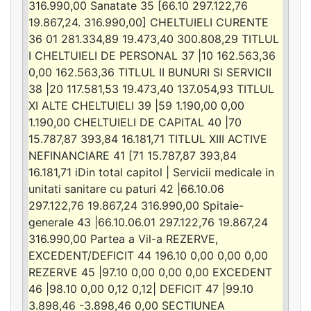
316.990,00 Sanatate 35 [66.10 297.122,76
19.867,24. 316.990,00] CHELTUIELI CURENTE
36 01 281.334,89 19.473,40 300.808,29 TITLUL
I CHELTUIELI DE PERSONAL 37 |10 162.563,36
0,00 162.563,36 TITLUL II BUNURI SI SERVICII
38 |20 117.581,53 19.473,40 137.054,93 TITLUL
XI ALTE CHELTUIELI 39 |59 1.190,00 0,00
1.190,00 CHELTUIELI DE CAPITAL 40 |70
15.787,87 393,84 16.181,71 TITLUL XIII ACTIVE
NEFINANCIARE 41 [71 15.787,87 393,84
16.181,71 iDin total capitol | Servicii medicale in
unitati sanitare cu paturi 42 |66.10.06
297.122,76 19.867,24 316.990,00 Spitaie-
generale 43 |66.10.06.01 297.122,76 19.867,24
316.990,00 Partea a Vil-a REZERVE,
EXCEDENT/DEFICIT 44 196.10 0,00 0,00 0,00
REZERVE 45 |97.10 0,00 0,00 0,00 EXCEDENT
46 |98.10 0,00 0,12 0,12| DEFICIT 47 |99.10
3.898,46 -3.898,46 0,00 SECTIUNEA