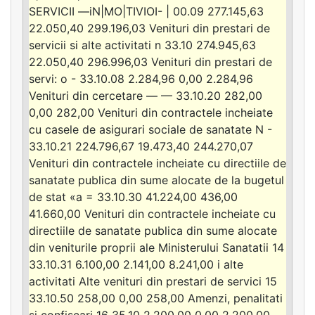
SERVICII —iN|MO|TIVIOI- | 00.09 277.145,63
22.050,40 299.196,03 Venituri din prestari de
servicii si alte activitati n 33.10 274.945,63
22.050,40 296.996,03 Venituri din prestari de
servi: o - 33.10.08 2.284,96 0,00 2.284,96
Venituri din cercetare — — 33.10.20 282,00
0,00 282,00 Venituri din contractele incheiate
cu casele de asigurari sociale de sanatate N -
33.10.21 224.796,67 19.473,40 244.270,07
Venituri din contractele incheiate cu directiile de
sanatate publica din sume alocate de la bugetul
de stat «a = 33.10.30 41.224,00 436,00
41.660,00 Venituri din contractele incheiate cu
directiile de sanatate publica din sume alocate
din veniturile proprii ale Ministerului Sanatatii 14
33.10.31 6.100,00 2.141,00 8.241,00 i alte
activitati Alte venituri din prestari de servici 15
33.10.50 258,00 0,00 258,00 Amenzi, penalitati
si confiscari 16 35.10 2.200,00 0,00 2.200,00