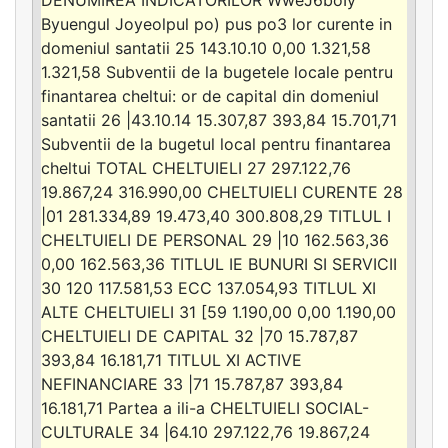
Byuengul Joyeolpul po) pus po3 lor curente in
domeniul santatii 25 143.10.10 0,00 1.321,58
1.321,58 Subventii de la bugetele locale pentru
finantarea cheltui: or de capital din domeniul
santatii 26 |43.10.14 15.307,87 393,84 15.701,71
Subventii de la bugetul local pentru finantarea
cheltui TOTAL CHELTUIELI 27 297.122,76
19.867,24 316.990,00 CHELTUIELI CURENTE 28
|01 281.334,89 19.473,40 300.808,29 TITLUL I
CHELTUIELI DE PERSONAL 29 |10 162.563,36
0,00 162.563,36 TITLUL IE BUNURI SI SERVICII
30 120 117.581,53 ECC 137.054,93 TITLUL XI
ALTE CHELTUIELI 31 [59 1.190,00 0,00 1.190,00
CHELTUIELI DE CAPITAL 32 |70 15.787,87
393,84 16.181,71 TITLUL XI ACTIVE
NEFINANCIARE 33 |71 15.787,87 393,84
16.181,71 Partea a ili-a CHELTUIELI SOCIAL-
CULTURALE 34 |64.10 297.122,76 19.867,24