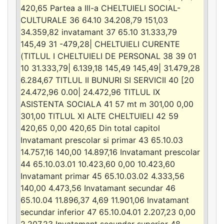
420,65 Partea a Ill-a CHELTUIELI SOCIAL-
CULTURALE 36 64.10 34.208,79 151,03
34.359,82 invatamant 37 65.10 31.333,79
145,49 31 -479,28| CHELTUIELI CURENTE
(TITLUL I CHELTUIELI DE PERSONAL 38 39 01
10 31.333,79| 6.139,18 145,49 145,49| 31.479,28
6.284,67 TITLUL II BUNURI SI SERVICII 40 [20
24.472,96 0.00| 24.472,96 TITLUL IX
ASISTENTA SOCIALA 41 57 mt m 301,00 0,00
301,00 TITLUL XI ALTE CHELTUIELI 42 59
420,65 0,00 420,65 Din total capitol
Invatamant prescolar si primar 43 65.10.03
14.757,16 140,00 14.897,16 Invatamant prescolar
44 65.10.03.01 10.423,60 0,00 10.423,60
Invatamant primar 45 65.10.03.02 4.333,56
140,00 4.473,56 Invatamant secundar 46
65.10.04 11.896,37 4,69 11.901,06 Invatamant
secundar inferior 47 65.10.04.01 2.207,23 0,00
2.207,23 Invatamant secundar superior 48