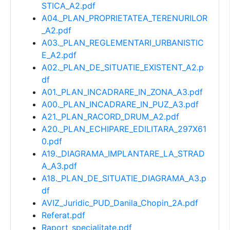
STICA_A2.pdf
A04._PLAN_PROPRIETATEA_TERENURILOR
_A2.pdf
A03._PLAN_REGLEMENTARI_URBANISTIC
E_A2.pdf
A02._PLAN_DE_SITUATIE_EXISTENT_A2.p
df
A01._PLAN_INCADRARE_IN_ZONA_A3.pdf
A00._PLAN_INCADRARE_IN_PUZ_A3.pdf
A21._PLAN_RACORD_DRUM_A2.pdf
A20._PLAN_ECHIPARE_EDILITARA_297X61
0.pdf
A19._DIAGRAMA_IMPLANTARE_LA_STRAD
A_A3.pdf
A18._PLAN_DE_SITUATIE_DIAGRAMA_A3.p
df
AVIZ_Juridic_PUD_Danila_Chopin_2A.pdf
Referat.pdf
Raport_specialitate.pdf