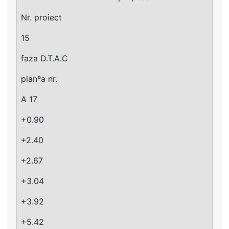
Nr. proiect
15
faza D.T.A.C
planºa nr.
A 17
+0.90
+2.40
+2.67
+3.04
+3.92
+5.42