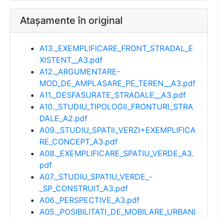
Atașamente în original
A13._EXEMPLIFICARE_FRONT_STRADAL_E
XISTENT__A3.pdf
A12._ARGUMENTARE-
MOD_DE_AMPLASARE_PE_TEREN__A3.pdf
A11._DESFASURATE_STRADALE__A3.pdf
A10._STUDIU_TIPOLOGII_FRONTURI_STRA
DALE_A2.pdf
A09._STUDIU_SPATII_VERZI+EXEMPLIFICA
RE_CONCEPT_A3.pdf
A08._EXEMPLIFICARE_SPATIU_VERDE_A3.
pdf
A07._STUDIU_SPATIU_VERDE_-
_SP_CONSTRUIT_A3.pdf
A06._PERSPECTIVE_A3.pdf
A05._POSIBILITATI_DE_MOBILARE_URBANI