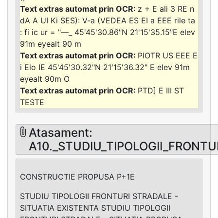
z + E ali 3 RE n
dA A UI Ki SES): V-a (VEDEA ES EI a EEE rile ta
: fi ic ur = "—_ 45'45'30.86"N 21'15'35.15"E elev
91m eyealt 90 m
PIOTR US EEE E
i Elo IE 45'45'30.32"N 21'15'36.32" E elev 91m
eyealt 90m O
PTD] E III ST
TESTE
Atasament:
A10._STUDIU_TIPOLOGII_FRONTU
CONSTRUCTIE PROPUSA P+1E
STUDIU TIPOLOGII FRONTURI STRADALE -
SITUATIA EXISTENTA STUDIU TIPOLOGII