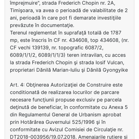
împrejmuire", strada Frederich Chopin nr. 2A,
Timişoara, va avea o perioadă de valabilitate de 2
ani, perioadă în care pot fi demarate investiţiile
prevăzute în documentaţie.
Terenul reglementat în suprafaţă totală de 1787
mp, este înscris în CF nr. 434608, top 434608, (nr.
CF vechi 139139, nr. topografic 6087/2,
6089/1/1/2, 6089/1/1/3) teren intravilan, cu acces
la strada Frederich Chopin şi strada Iosif Vulcan,
proprietari Dănilă Marian-Iuliu şi Dănilă Gyongyike
Art. 4: Obţinerea Autorizaţiei de Construire este
conditionată de realizarea locurilor de parcare
necesare funcţiunii propuse exclusiv pe parcela
deţinută de beneficiar, în conformitate cu Anexa 5
din Regulamentul General de Urbanism aprobat
prin Hotărârea Guvernului 525/1996 şi în
conformitate cu Avizul Comisiei de Circulaţie nr.
DT2018-003956/19.07.2018. Amenajarile rutiere si