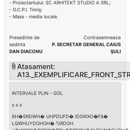
- Proiectantului: SC ARHITEKT STUDIO A SRL;
- O.C.P.I. Timiş;
- Mass - media locale.
Presedinte de
Contrasemneaza
sedinta
P. SECRETAR GENERAL CAIUS
DAN DIACONU
ŞULI
Atasament:
A13._EXEMPLIFICARE_FRONT_STR
INTERVALE PLIN - GOL
s s s
6H�SRDWH� UHPDUFD� IDSWXO�Fă�
LQWHUYDOHOH� ³JRDOH