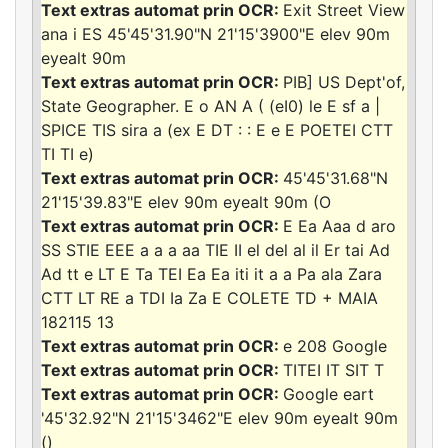
Exit Street View
ana i ES 45'45'31.90"N 21'15'3900"E elev 90m
eyealt 90m
PIB] US Dept'of,
State Geographer. E o AN A ( (eI0) le E sf a |
SPICE TIS sira a (ex E DT : : E e E POETEI CTT
TI TI e)
45'45'31.68"N
21'15'39.83"E elev 90m eyealt 90m (O
E Ea Aaa d aro
SS STIE EEE a a a aa TIE II el del al il Er tai Ad
Ad tt e LT E Ta TEI Ea Ea iti it a a Pa ala Zara
CTT LT RE a TDI Ia Za E COLETE TD + MAIA
182115 13
e 208 Google
TITEI IT SIT T
Google eart
'45'32.92"N 21'15'3462"E elev 90m eyealt 90m
()