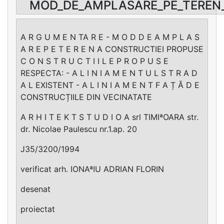
MOD_DE_AMPLASARE_PE_TEREN_
A R G U M E N TA R E - M O D D E A M P L A S
A R E P E T E R E N A CONSTRUCTIEI PROPUSE
C O N S T R U C T I I L E P R O P U S E
RESPECTA: - A L I N I A M E N T U L S T R A D
A L EXISTENT - A L I N I A M E N T F A Ț Ă D E
CONSTRUCȚIILE DIN VECINATATE
A R H I T E K T S T U D I O A srl TIMIªOARA str.
dr. Nicolae Paulescu nr.1.ap. 20
J35/3200/1994
verificat arh. IONAªIU ADRIAN FLORIN
desenat
proiectat