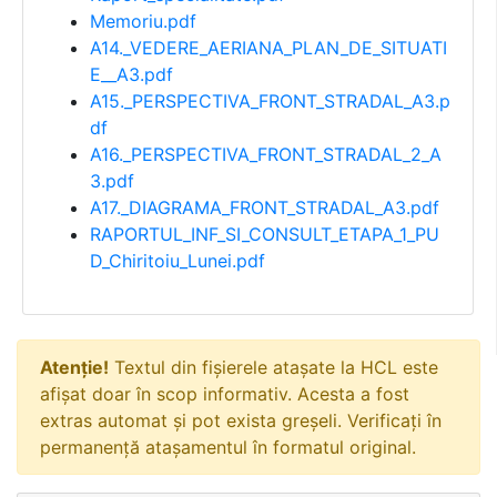
Memoriu.pdf
A14._VEDERE_AERIANA_PLAN_DE_SITUATI
E__A3.pdf
A15._PERSPECTIVA_FRONT_STRADAL_A3.p
df
A16._PERSPECTIVA_FRONT_STRADAL_2_A
3.pdf
A17._DIAGRAMA_FRONT_STRADAL_A3.pdf
RAPORTUL_INF_SI_CONSULT_ETAPA_1_PU
D_Chiritoiu_Lunei.pdf
Atenție!
Textul din fișierele atașate la HCL este
afișat doar în scop informativ. Acesta a fost
extras automat și pot exista greșeli. Verificați în
permanență atașamentul în formatul original.