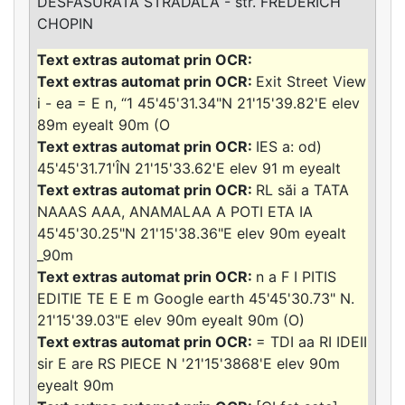
DESFASURATA STRADALA - str. FREDERICH
CHOPIN
Exit Street View
i - ea = E n, “1 45'45'31.34"N 21'15'39.82'E elev
89m eyealt 90m (O
IES a: od)
45'45'31.71'ÎN 21'15'33.62'E elev 91 m eyealt
RL săi a TATA
NAAAS AAA, ANAMALAA A POTI ETA IA
45'45'30.25"N 21'15'38.36"E elev 90m eyealt
_90m
n a F I PITIS
EDITIE TE E E m Google earth 45'45'30.73" N.
21'15'39.03"E elev 90m eyealt 90m (O)
= TDI aa RI IDEII
sir E are RS PIECE N '21'15'3868'E elev 90m
eyealt 90m