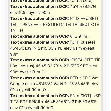
[CI fct sete]
45'45/29.97N
elev 90m eyealt 90m
PITIS — e SETI
TEI _ i PENE — a PESTII ETC TEI TAI SECT CTE
TNT e)
ul E 91 m =
[CI i] ct sete]
45'45'31.39'ÎN 21'15'33.94'E elev 91 m eyealt
90m
(PISTA: SITE TIE
! Be i eo aus) 45'45'32.79"N 21'15'35.91"E elev
90m eyealt 91m O
PTD a SPC wm
Google earth 45'45'32.64"N 21'15'36.43"E elev
91m eyealt 90m (O
EN n CIOT] USD
TITS ECE EPICII x 45'45'31.65"N 21'15'33.58'E
elev 91m eyealt 90m O