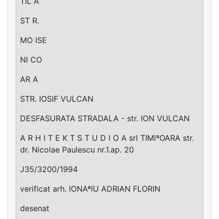
TIL A
ST R.
MO ISE
NI CO
AR A
STR. IOSIF VULCAN
DESFASURATA STRADALA - str. ION VULCAN
A R H I T E K T S T U D I O A srl TIMIªOARA str.
dr. Nicolae Paulescu nr.1.ap. 20
J35/3200/1994
verificat arh. IONAªIU ADRIAN FLORIN
desenat