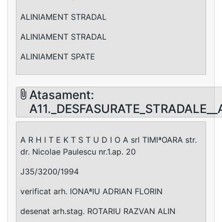
ALINIAMENT STRADAL
ALINIAMENT STRADAL
ALINIAMENT SPATE
Atasament:
A11._DESFASURATE_STRADALE__A
A R H I T E K T S T U D I O A srl TIMIªOARA str.
dr. Nicolae Paulescu nr.1.ap. 20
J35/3200/1994
verificat arh. IONAªIU ADRIAN FLORIN
desenat arh.stag. ROTARIU RAZVAN ALIN