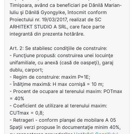
Timişoara, având ca beneficiari pe Dănilă Marian-
Iuliu şi Dănilă Gyongyike, întocmit conform
Proiectului nr. 19/03/2017, realizat de SC
ARHITEKT STUDIO A SRL, care face parte
integrantă din prezenta hotărâre.
Art. 2: Se stabilesc condiţiile de construire:
- Funcţiune propusă: construirea unei locuinţe
unifamiliale, cu anexă (casă de oaspeţi), garaj
dublu, carport;
- Regim de construire: maxim P+1E;
- Înălţime maximă: H max cornişă = 10 m;
- Procent de ocupare al terenului maxim: POTmax
= 40%
- Coeficient de utilizare al terenului maxim:
CUTmax = 0,8;
- Retrageri - conform planşei de mobilare A 05
Spaţii verzi propuse în documentaţie minim 40%,