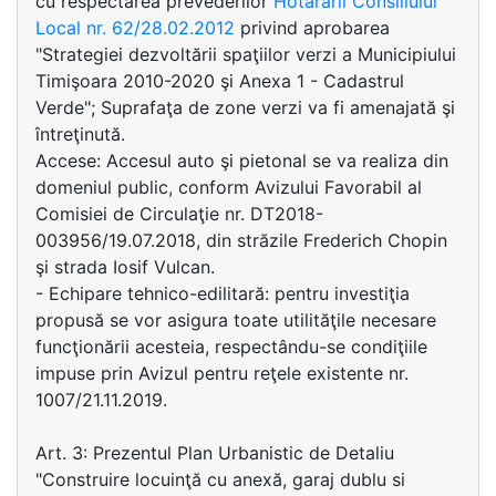
cu respectarea prevederilor
Hotărârii Consiliului
Local nr. 62/28.02.2012
privind aprobarea
"Strategiei dezvoltării spaţiilor verzi a Municipiului
Timişoara 2010-2020 şi Anexa 1 - Cadastrul
Verde"; Suprafaţa de zone verzi va fi amenajată şi
întreţinută.
Accese: Accesul auto şi pietonal se va realiza din
domeniul public, conform Avizului Favorabil al
Comisiei de Circulaţie nr. DT2018-
003956/19.07.2018, din străzile Frederich Chopin
şi strada Iosif Vulcan.
- Echipare tehnico-edilitară: pentru investiţia
propusă se vor asigura toate utilităţile necesare
funcţionării acesteia, respectându-se condiţiile
impuse prin Avizul pentru reţele existente nr.
1007/21.11.2019.
Art. 3: Prezentul Plan Urbanistic de Detaliu
"Construire locuinţă cu anexă, garaj dublu si