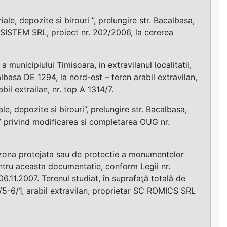
le, depozite si birouri ”, prelungire str. Bacalbasa,
ISTEM SRL, proiect nr. 202/2006, la cererea
 municipiului Timisoara, in extravilanul localitatii,
lbasa DE 1294, la nord-est – teren arabil extravilan,
bil extrailan, nr. top A 1314/7.
le, depozite si birouri”, prelungire str. Bacalbasa,
7 privind modificarea si completarea OUG nr.
n zona protejata sau de protectie a monumentelor
ntru aceasta documentatie, conform Legii nr.
6.11.2007. Terenul studiat, în suprafaţă totală de
/1/5-6/1, arabil extravilan, proprietar SC ROMICS SRL