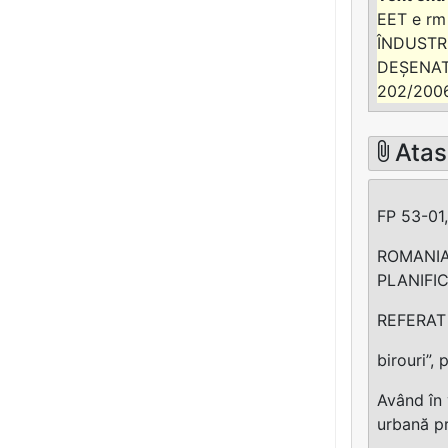
EET e rm 
ÎNDUSTRI
DEȘENAT 
202/2006
Atas
FP 53-01,
ROMANIA
PLANIFIC
REFERAT p
birouri”,
Având în 
urbană pr