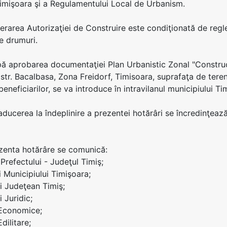
Timişoara şi a Regulamentului Local de Urbanism.
iberarea Autorizaţiei de Construire este condiţionată de regl
e drumuri.
pă aprobarea documentaţiei Plan Urbanistic Zonal "Constructii
 str. Bacalbasa, Zona Freidorf, Timisoara, suprafaţa de teren
beneficiarilor, se va introduce în intravilanul municipiului 
 aducerea la îndeplinire a prezentei hotărâri se încredinţeaz
ezenta hotărâre se comunică:
i Prefectului - Judeţul Timiş;
i Municipiului Timişoara;
ui Judeţean Timiş;
i Juridic;
 Economice;
Edilitare;