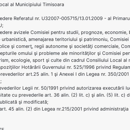
Local al Municipiului Timisoara
edere Referatul nr. U32007-005715/13.01.2009 - al Primar
U;
edere avizele Comisiei pentru studii, prognoze, economie, b
 urbanistică, amenajarea teritoriului şi patrimoniu, Comisiei
ublice şi comerţ, regii autonome şi societăţi comerciale, Comi
epturile omului şi probleme ale minorităţilor şi Comisiei pen
rism, ecologie, sport şi culte din cadrul Consiliului Local al
spoziţiilor Hotărârii Guvernului nr. 525/1996 privind Regul
evederilor art.25 alin. 1 şi Anexei I din Legea nr. 350/2001 
;
vederilor Legii nr. 50/1991 privind autorizarea executării lu
tate cu prevederile art. 36 alin. (2) lit. c) şi alin. (5) lit. 
ublicată şi modificată;
art. 45 alin. (2) din Legea nr.215/2001 privind administraţia
TE