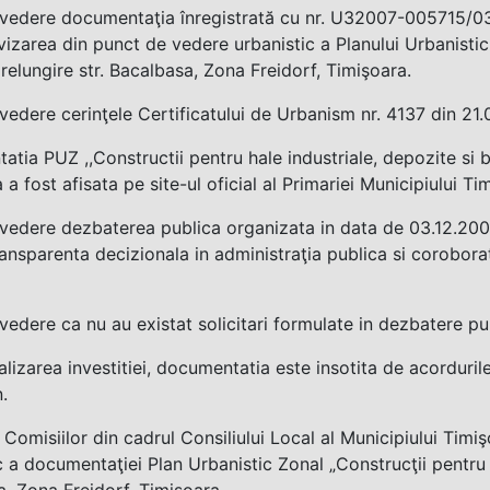
vedere documentaţia înregistrată cu nr. U32007-005715/03.1
avizarea din punct de vedere urbanistic a Planului Urbanistic
 prelungire str. Bacalbasa, Zona Freidorf, Timişoara.
vedere cerinţele Certificatului de Urbanism nr. 4137 din 21.
tia PUZ ,,Constructii pentru hale industriale, depozite si bi
 a fost afisata pe site-ul oficial al Primariei Municipiului 
vedere dezbaterea publica organizata in data de 03.12.2008
ransparenta decizionala in administraţia publica si coroborat
vedere ca nu au existat solicitari formulate in dezbatere pub
alizarea investitiei, documentatia este insotita de acordurile 
.
omisiilor din cadrul Consiliului Local al Municipiului Timi
c a documentaţiei Plan Urbanistic Zonal „Construcţii pentru ha
, Zona Freidorf, Timişoara.