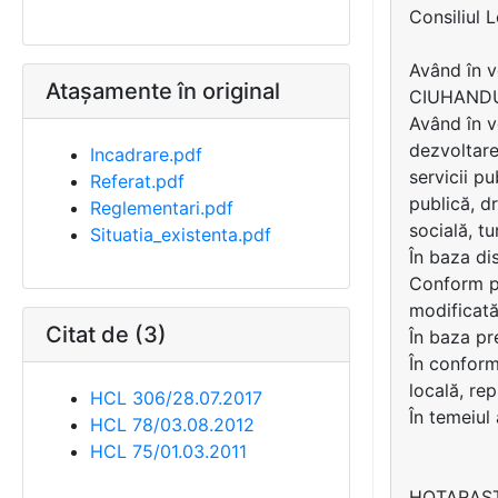
Consiliul 
Având în v
Atașamente în original
CIUHAND
Având în v
dezvoltare
Incadrare.pdf
servicii p
Referat.pdf
publică, dr
Reglementari.pdf
socială, tu
Situatia_existenta.pdf
În baza di
Conform pr
modificată
Citat de (3)
În baza pre
În conformi
locală, rep
HCL 306/28.07.2017
În temeiul 
HCL 78/03.08.2012
HCL 75/01.03.2011
HOTARAS