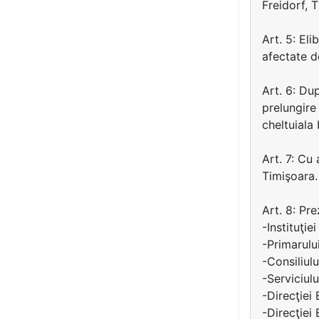
Freidorf, 
Art. 5: El
afectate d
Art. 6: Du
prelungire
cheltuiala 
Art. 7: Cu
Timişoara.
Art. 8: Pr
-Instituţie
-Primarulu
-Consiliul
-Serviciulu
-Direcţiei
-Direcţiei 