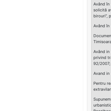
Având în 
solicită 
birouri”,
Având în 
Documenta
Timisoara
Având in 
privind t
92/2007;
Avand in 
Pentru re
extravilan
Supunem C
urbanisti
Bacalbasa