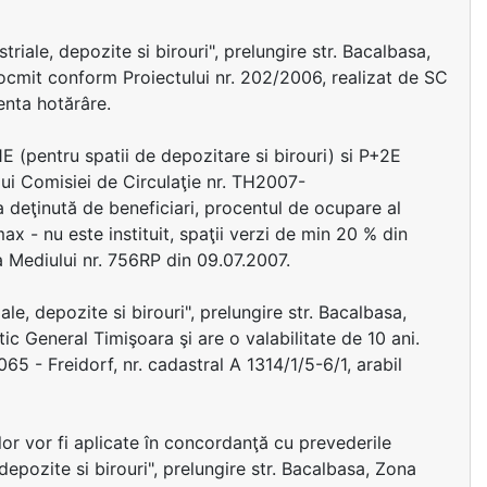
riale, depozite si birouri", prelungire str. Bacalbasa,
ocmit conform Proiectului nr. 202/2006, realizat de SC
nta hotărâre.
1E (pentru spatii de depozitare si birouri) si P+2E
lui Comisiei de Circulaţie nr. TH2007-
 deţinută de beneficiari, procentul de ocupare al
x - nu este instituit, spaţii verzi de min 20 % din
a Mediului nr. 756RP din 09.07.2007.
le, depozite si birouri", prelungire str. Bacalbasa,
ic General Timişoara şi are o valabilitate de 10 ani.
065 - Freidorf, nr. cadastral A 1314/1/5-6/1, arabil
ilor vor fi aplicate în concordanţă cu prevederile
depozite si birouri", prelungire str. Bacalbasa, Zona