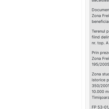
Documenta
Zona Fre
benefici
Terenul p
fiind del
nr. top. 
Prin prez
Zona Frei
195/2005 
Zona stud
istorice 
350/2001 
10.000 mp
Timişoara
FP 53-01,