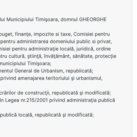
ului Municipiului Timişoara, domnul GHEORGHE
uget, finanţe, impozite si taxe, Comisiei pentru
 pentru administrarea domeniului public si privat,
siei pentru administraţie locală, juridică, ordine
tru cultură, ştiinţă, învăţământ, sănătate, protecţie
 municipiului Timişoara;
amentul General de Urbanism, republicată;
privind amenajarea teritoriului şi urbanismul,
crărilor de construcţii, republicată şi modificată;
c) din Legea nr.215/2001 privind administraţia publică
 publică locală, republicată şi modificată;