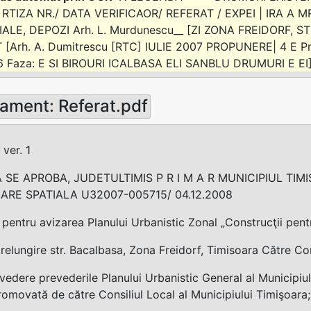
RTIZA NR./ DATA VERIFICAOR/ REFERAT / EXPEI | IRA A MRI 
ALE, DEPOZI Arh. L. Murdunescu__ [ZI ZONA FREIDORF, STR
[Arh. A. Dumitrescu [RTC] IULIE 2007 PROPUNERE| 4 E Proi
 Faza: E SI BIROURI ICALBASA ELI SANBLU DRUMURI E EI
ament: Referat.pdf
 ver. 1
 SE APROBA, JUDETULTIMIS P R I M A R MUNICIPIUL TIM
ARE SPATIALA U32007-005715/ 04.12.2008
entru avizarea Planului Urbanistic Zonal „Construcţii pentru
 prelungire str. Bacalbasa, Zona Freidorf, Timisoara Către Com
vedere prevederile Planului Urbanistic General al Municipiul
omovată de către Consiliul Local al Municipiului Timişoara;