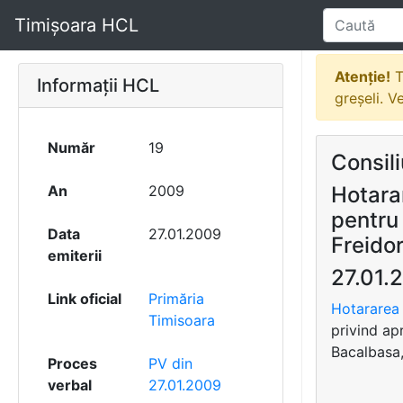
Timișoara HCL
Atenție!
T
Informații HCL
greșeli. V
Număr
19
Consili
An
2009
Hotara
pentru 
Data
27.01.2009
Freidor
emiterii
27.01.
Link oficial
Primăria
Hotararea 
Timisoara
privind apr
Bacalbasa,
Proces
PV din
verbal
27.01.2009