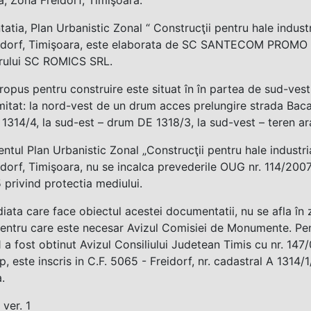
tia, Plan Urbanistic Zonal “ Construcţii pentru hale industria
idorf, Timişoara, este elaborata de SC SANTECOM PROMO S
arului SC ROMICS SRL.
ropus pentru construire este situat în în partea de sud-vest a
imitat: la nord-vest de un drum acces prelungire strada Baca
A 1314/4, la sud-est – drum DE 1318/3, la sud-vest – teren ara
entul Plan Urbanistic Zonal „Construcţii pentru hale industria
dorf, Timişoara, nu se incalca prevederile OUG nr. 114/200
privind protectia mediului.
iata care face obiectul acestei documentatii, nu se afla î
pentru care este necesar Avizul Comisiei de Monumente. Pe
a fost obtinut Avizul Consiliului Judetean Timis cu nr. 147/0
, este inscris in C.F. 5065 - Freidorf, nr. cadastral A 1314
.
 ver. 1