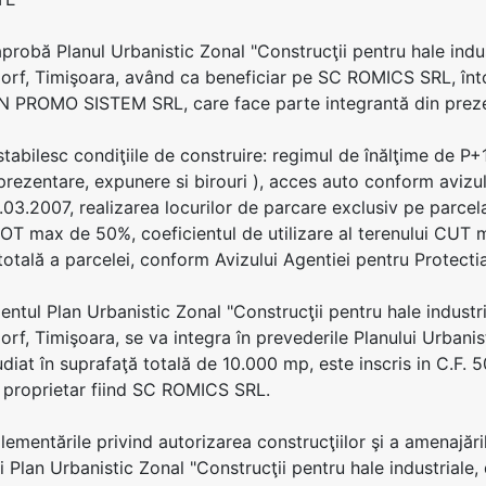
aprobă Planul Urbanistic Zonal "Construcţii pentru hale indust
orf, Timişoara, având ca beneficiar pe SC ROMICS SRL, înt
PROMO SISTEM SRL, care face parte integrantă din preze
 stabilesc condiţiile de construire: regimul de înălţime de P+
 prezentare, expunere si birouri ), acces auto conform avizu
03.2007, realizarea locurilor de parcare exclusiv pe parcela
POT max de 50%, coeficientul de utilizare al terenului CUT ma
totală a parcelei, conform Avizului Agentiei pentru Protecti
entul Plan Urbanistic Zonal "Construcţii pentru hale industria
orf, Timişoara, se va integra în prevederile Planului Urbanist
diat în suprafaţă totală de 10.000 mp, este inscris in C.F. 5
, proprietar fiind SC ROMICS SRL.
glementările privind autorizarea construcţiilor şi a amenajăr
i Plan Urbanistic Zonal "Construcţii pentru hale industriale, 