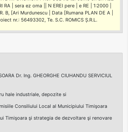
RA | sera ez oma || N EREI pere | e RE | 1:2000 |
. B, [Ari Murdunescu | Data [Rumana PLAN DE A |
ect nr.: 56493302, Te. S.C. ROMICS Ș.R.L.
]
ISOARA Dr. Ing. GHEORGHE CIUHANDU SERVICIUL
 hale industriale, depozite si
isiile Consiliului Local al Municipiului Timişoara
ui Timişoara şi strategia de dezvoltare şi renovare