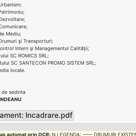
 Urbanism;
Patrimoniu;
 Dezvoltare;
 Comunicare;
 de Mediu;
Drumuri şi Transporturi;
Control Intern şi Managementul Calităţii;
rului SC ROMICS SRL;
ntului SC SANTECON PROMO SISTEM SRL;
dia locale.
 de sedinta
RINDEANU
ament: Incadrare.pdf
N LEGENDA: —— DRUMURI EXISTENTE