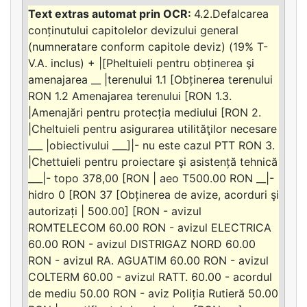
4.2.Defalcarea
conținutului capitolelor devizului general
(numneratare conform capitole deviz) (19% T-
V.A. inclus) + |[Pheltuieli pentru obținerea şi
amenajarea __ |terenului 1.1 [Obținerea terenului
RON 1.2 Amenajarea terenului [RON 1.3.
|Amenajări pentru protecția mediului [RON 2.
|Cheltuieli pentru asigurarea utilităţilor necesare
___ |obiectivului ___]|- nu este cazul PTT RON 3.
|Chettuieli pentru proiectare şi asistență tehnică
___|- topo 378,00 [RON | aeo T500.00 RON __|-
hidro 0 [RON 37 [Obținerea de avize, acorduri şi
autorizați | 500.00] [RON - avizul
ROMTELECOM 60.00 RON - avizul ELECTRICA
60.00 RON - avizul DISTRIGAZ NORD 60.00
RON - avizul RA. AGUATIM 60.00 RON - avizul
COLTERM 60.00 - avizul RATT. 60.00 - acordul
de mediu 50.00 RON - aviz Poliția Rutieră 50.00