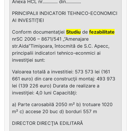
Anexa HCL nr............. din.............
PRINCIPALII INDICATORI TEHNICO-ECONOMICI
AI INVESTIŢIEI
Conform documentaţiei
Studiu
de
fezabilitate
nrSC 2006 – 8671/541 „“Amenajare
str.Aida”Timişoara, întocmită de S.C. Apecc,
principalii indicatori tehnico-econmici ai
investiţiei sunt:
Valoarea totală a investitiei: 573 573 lei (161
661 euro) din care construcţii montaj: 493 973
lei (139 226 euro) Durata de realizare a
investiţiei: 4,0 luni Capacităţi:
a) Parte carosabilă 2050 m² b) trotuare 1020
m² c) accese 20 buc d) borduri 557 m
DIRECTOR DIRECŢIA EDILITARĂ