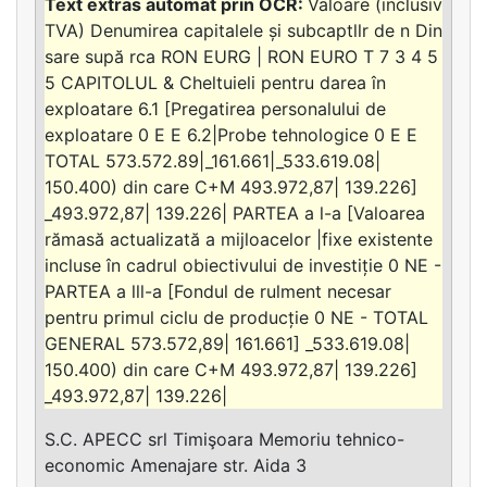
Valoare (inclusiv
TVA) Denumirea capitalele și subcaptllr de n Din
sare supă rca RON EURG | RON EURO T 7 3 4 5
5 CAPITOLUL & Cheltuieli pentru darea în
exploatare 6.1 [Pregatirea personalului de
exploatare 0 E E 6.2|Probe tehnologice 0 E E
TOTAL 573.572.89|_161.661|_533.619.08|
150.400) din care C+M 493.972,87| 139.226]
_493.972,87| 139.226| PARTEA a l-a [Valoarea
rămasă actualizată a mijloacelor |fixe existente
incluse în cadrul obiectivului de investiție 0 NE -
PARTEA a lll-a [Fondul de rulment necesar
pentru primul ciclu de producție 0 NE - TOTAL
GENERAL 573.572,89| 161.661] _533.619.08|
150.400) din care C+M 493.972,87| 139.226]
_493.972,87| 139.226|
S.C. APECC srl Timişoara Memoriu tehnico-
economic Amenajare str. Aida 3