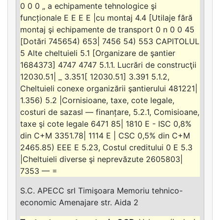
0 0 0 „ a echipamente tehnologice şi
funcționale E E E E |cu montaj 4.4 [Utilaje fără
montaj şi echipamente de transport 0 n 0 0 45
[Dotări 745654) 653| 7456 54) 553 CAPITOLUL
5 Alte cheltuieli 5.1 [Organizare de şantier
1684373] 4747 4747 5.1.1. Lucrări de construcţii
12030.51| _ 3.351[ 12030.51] 3.391 5.1.2,
Cheltuieli conexe organizării şantierului 481221|
1.356) 5.2 |Cornisioane, taxe, cote legale,
costuri de sazasl — finanțare, 5.2.1, Comisioane,
taxe şi cote legale 6471 85| 1810 E - ISC 0,8%
din C+M 3351.78| 1114 E | CSC 0,5% din C+M
2465.85) EEE E 5.23, Costul creditului 0 E 5.3
|Cheltuieli diverse şi neprevăzute 2605803|
7353 — =
S.C. APECC srl Timişoara Memoriu tehnico-
economic Amenajare str. Aida 2