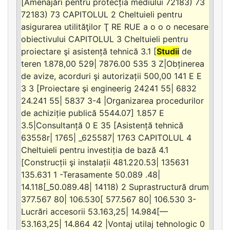
[Amenajări pentru protecția mediului 72183) 73
72183) 73 CAPITOLUL 2 Cheltuieli pentru
asigurarea utilităţilor Ţ RE RUE a o o o necesare
obiectivului CAPITOLUL 3 Cheltuieli pentru
proiectare şi asistență tehnică 3.1 [
Studii
de
teren 1.878,00 529| 7876.00 535 3 Z|Obținerea
de avize, acorduri şi autorizații 500,00 141 E E
3 3 [Proiectare şi engineerig 24241 55| 6832
24.241 55| 5837 3-4 |Organizarea procedurilor
de achiziție publică 5544.07] 1.857 E
3.5|Consultanță 0 E 35 [Asistență tehnică
63558r| 1765| _625587| 1763 CAPITOLUL 4
Cheltuieli pentru investiția de bază 4.1
[Construcții şi instalații 481.220.53| 135631
135.631 1 -Terasamente 50.089 .48|
14.118[_50.089.48| 14118) 2 Suprastructură drum
377.567 80| 106.530[ 577.567 80| 106.530 3-
Lucrări accesorii 53.163,25| 14.984[—
53.163,25| 14.864 42 |Vontaj utilaj tehnologic 0