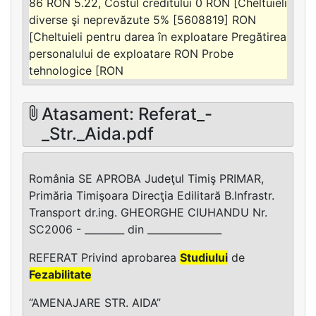
86 RON 5.22, Costul creditului 0 RON [Cheltuieli
diverse şi neprevăzute 5% [5608819] RON
[Cheltuieli pentru darea în exploatare Pregătirea
personalului de exploatare RON Probe
tehnologice [RON
Atasament: Referat_-
_Str._Aida.pdf
România SE APROBA Judeţul Timiş PRIMAR,
Primăria Timişoara Direcţia Edilitară B.Infrastr.
Transport dr.ing. GHEORGHE CIUHANDU Nr.
SC2006 - ________ din _______________
REFERAT Privind aprobarea
Studiului
de
Fezabilitate
“AMENAJARE STR. AIDA”