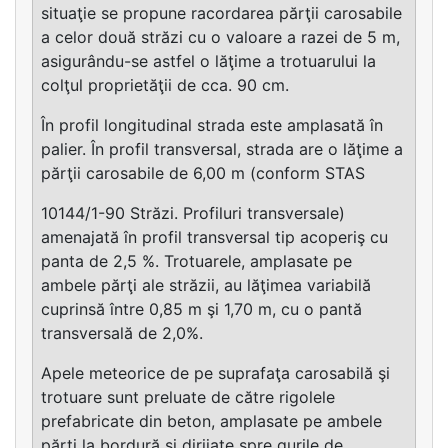
situaţie se propune racordarea părţii carosabile
a celor două străzi cu o valoare a razei de 5 m,
asigurându-se astfel o lăţime a trotuarului la
colţul proprietăţii de cca. 90 cm.
În profil longitudinal strada este amplasată în
palier. În profil transversal, strada are o lăţime a
părţii carosabile de 6,00 m (conform STAS
10144/1-90 Străzi. Profiluri transversale)
amenajată în profil transversal tip acoperiş cu
panta de 2,5 %. Trotuarele, amplasate pe
ambele părţi ale străzii, au lăţimea variabilă
cuprinsă între 0,85 m şi 1,70 m, cu o pantă
transversală de 2,0%.
Apele meteorice de pe suprafaţa carosabilă şi
trotuare sunt preluate de către rigolele
prefabricate din beton, amplasate pe ambele
părţi la bordură şi dirijate spre gurile de