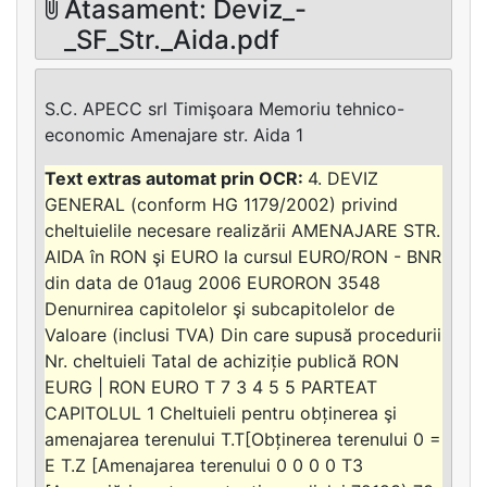
Atasament: Deviz_-
_SF_Str._Aida.pdf
S.C. APECC srl Timişoara Memoriu tehnico-
economic Amenajare str. Aida 1
4. DEVIZ
GENERAL (conform HG 1179/2002) privind
cheltuielile necesare realizării AMENAJARE STR.
AIDA în RON şi EURO la cursul EURO/RON - BNR
din data de 01aug 2006 EURORON 3548
Denurnirea capitolelor şi subcapitolelor de
Valoare (inclusi TVA) Din care supusă procedurii
Nr. cheltuieli Tatal de achiziție publică RON
EURG | RON EURO T 7 3 4 5 5 PARTEAT
CAPITOLUL 1 Cheltuieli pentru obținerea şi
amenajarea terenului T.T[Obținerea terenului 0 =
E T.Z [Amenajarea terenului 0 0 0 0 T3