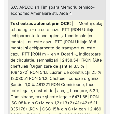
S.C. APECC srl Timişoara Memoriu tehnico-
economic Amenajare str. Aida 4
| = Montaj utilaj
tehnologic - nu este cazul PTT [RON Utilaje,
echiparnente tehnologice şi funcționale |cu
montaj - nu este cazul PTT [RON Utilaje fără
montaj şi echiparnente de transport nu este
cazul PTT [RON m = en = Dotări -_ indicatoare
de circulație, sernnalizări | 2458.54) [RON [Alte
cheftuieli [Organizare de şantier 3.5 % |
1684272) RON 5.1.1. Lucrări de construcții 25 %
12.03051 RON 5.1.2. Cheltuieli conexe organiz.
Şantier 1,0 % 481221 RON Comisioane, taxe,
cote legale, costuri de | aaa] _ finanțare, 5.2.1,
Comisioane, taxe şi cote legale 6471 85| RON
ISC 08% din C+M cap 1,2+1,3+2+41+42+5:11
3351.78) [RON | CSC 15% din C+M can 1 2.469