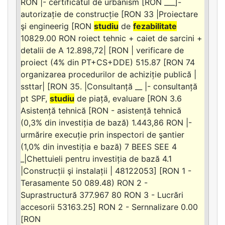
RON |- certificatul de urbanism [RON ___]-
autorizație de construcție [RON 33 |Proiectare
şi engineerig [RON
studiu
de
fezabilitate
10829.00 RON roiect tehnic + caiet de sarcini +
detalii de A 12.898,72| [RON | verificare de
proiect (4% din PT+CS+DDE) 515.87 [RON 74
organizarea procedurilor de achiziție publică |
ssttar| [RON 35. |Consultanță __ |- consultanță
pt SPF,
studiu
de piață, evaluare [RON 3.6
Asistență tehnică [RON - asistență tehnică
(0,3% din investiția de bază) 1.443,86 RON |-
urmărire execuție prin inspectori de şantier
(1,0% din investiția e bază) 7 BEES SEE 4
_|Chettuieli pentru investiția de bază 4.1
|Construcții şi instalații | 48122053] [RON 1 -
Terasamente 50 089.48) RON 2 -
Suprastructură 377.967 80 RON 3 - Lucrări
accesorii 53163.25] RON 2 - Sernnalizare 0.00
[RON