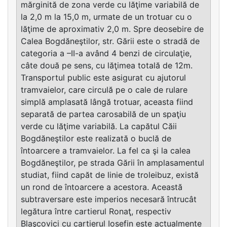
mărginită de zona verde cu lăţime variabilă de
la 2,0 m la 15,0 m, urmate de un trotuar cu o
lăţime de aproximativ 2,0 m. Spre deosebire de
Calea Bogdăneştilor, str. Gării este o stradă de
categoria a –II-a având 4 benzi de circulaţie,
câte două pe sens, cu lăţimea totală de 12m.
Transportul public este asigurat cu ajutorul
tramvaielor, care circulă pe o cale de rulare
simplă amplasată lângă trotuar, aceasta fiind
separată de partea carosabilă de un spaţiu
verde cu lăţime variabilă. La capătul Căii
Bogdăneştilor este realizată o buclă de
întoarcere a tramvaielor. La fel ca şi la calea
Bogdăneştilor, pe strada Gării în amplasamentul
studiat, fiind capăt de linie de troleibuz, există
un rond de întoarcere a acestora. Această
subtraversare este imperios necesară întrucât
legătura între cartierul Ronaţ, respectiv
Blaşcovici cu cartierul Iosefin este actualmente