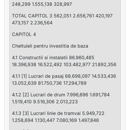
248,299 1.555,138 328,997
TOTAL CAPITOL 3 562,051 2.656,761 420,197
473,157 2.236,564
CAPITOL 4
Cheltuieli pentru investitia de baza
4.1 Constructii si instalatii 86.960,485
18.396,938 16.522,492 103.482,977 21.892,356
4.1.1 [1] Lucrari de pasaj 68.698,097 14.533,436
13.052,639 81.750,736 17.294,789
4.1.2 [2] Lucrari de drum 7.996,896 1.691,784
1.519,410 9.516,306 2.013,223
4.1.3 [3] Lucrari linie de tramvai 5.949,722
1.258,694 1.130,447 7.080,169 1.497,846