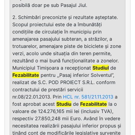
posibilă doar pe sub Pasajul Jiul.
2. Schimbări preconizte și rezultate așteptate.
Scopul proiectului este de a îmbunătăți
condițiile de circulație în municipiu prin
amenajarea pasajului subteran, a străzilor, a
trotuarelor, amenajare piste de biciclete și zone
verzi, acolo unde situația din teren permite,
rezultând o mai bună funcționalitate a zonelor.
Municipiul Timișoara a recepționat
Studiul
de
Fezabilitate
pentru ,,Pasaj inferior Solventul”,
realizat de S.C. POD PROIECT S.R.L. conform
contractului de prestări servicii
nr.08/22.01.2013. Prin
HCL nr. 581/21.11.2013
a
fost aprobat acest
Studiu
de
Fezabilitate
la o
valoare de 124.276,165 mii lei (inclusiv TVA),
respectiv 27.850,248 mii Euro. Având în vedere
necesitatea realizării pasajului inferior propus și
ţinând cont de modificările legislative survenite