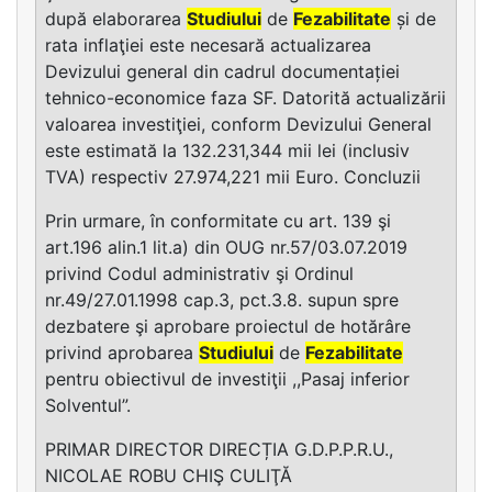
după elaborarea
Studiului
de
Fezabilitate
și de
rata inflaţiei este necesară actualizarea
Devizului general din cadrul documentației
tehnico-economice faza SF. Datorită actualizării
valoarea investiţiei, conform Devizului General
este estimată la 132.231,344 mii lei (inclusiv
TVA) respectiv 27.974,221 mii Euro. Concluzii
Prin urmare, în conformitate cu art. 139 şi
art.196 alin.1 lit.a) din OUG nr.57/03.07.2019
privind Codul administrativ şi Ordinul
nr.49/27.01.1998 cap.3, pct.3.8. supun spre
dezbatere şi aprobare proiectul de hotărâre
privind aprobarea
Studiului
de
Fezabilitate
pentru obiectivul de investiţii ,,Pasaj inferior
Solventul”.
PRIMAR DIRECTOR DIRECȚIA G.D.P.P.R.U.,
NICOLAE ROBU CHIŞ CULIŢĂ