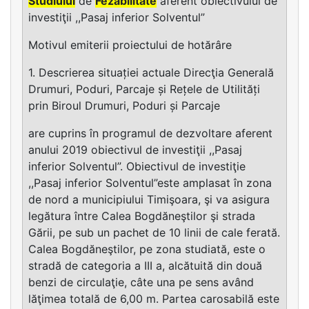
Studiului
de
Fezabilitate
aferent obiectivului de
investiţii ,,Pasaj inferior Solventul”
Motivul emiterii proiectului de hotărâre
1. Descrierea situației actuale Direcţia Generală
Drumuri, Poduri, Parcaje și Rețele de Utilități
prin Biroul Drumuri, Poduri și Parcaje
are cuprins în programul de dezvoltare aferent
anului 2019 obiectivul de investiţii ,,Pasaj
inferior Solventul”. Obiectivul de investiţie
,,Pasaj inferior Solventul”este amplasat în zona
de nord a municipiului Timişoara, şi va asigura
legătura între Calea Bogdăneştilor şi strada
Gării, pe sub un pachet de 10 linii de cale ferată.
Calea Bogdăneştilor, pe zona studiată, este o
stradă de categoria a III a, alcătuită din două
benzi de circulaţie, câte una pe sens având
lăţimea totală de 6,00 m. Partea carosabilă este