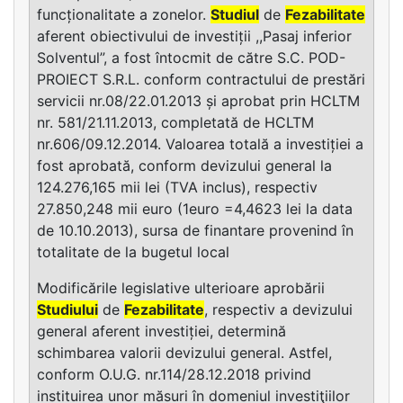
funcționalitate a zonelor.
Studiul
de
Fezabilitate
aferent obiectivului de investiții ,,Pasaj inferior
Solventul”, a fost întocmit de către S.C. POD-
PROIECT S.R.L. conform contractului de prestări
servicii nr.08/22.01.2013 și aprobat prin HCLTM
nr. 581/21.11.2013, completată de HCLTM
nr.606/09.12.2014. Valoarea totală a investiției a
fost aprobată, conform devizului general la
124.276,165 mii lei (TVA inclus), respectiv
27.850,248 mii euro (1euro =4,4623 lei la data
de 10.10.2013), sursa de finantare provenind în
totalitate de la bugetul local
Modificările legislative ulterioare aprobării
Studiului
de
Fezabilitate
, respectiv a devizului
general aferent investiției, determină
schimbarea valorii devizului general. Astfel,
conform O.U.G. nr.114/28.12.2018 privind
instituirea unor măsuri în domeniul investiţiilor