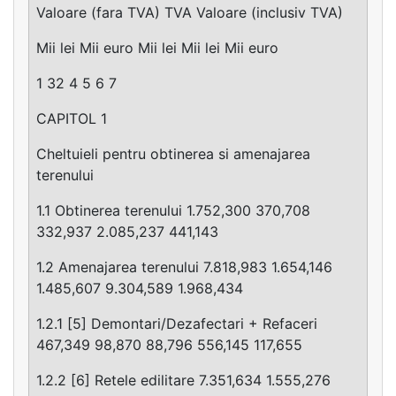
Valoare (fara TVA) TVA Valoare (inclusiv TVA)
Mii lei Mii euro Mii lei Mii lei Mii euro
1 32 4 5 6 7
CAPITOL 1
Cheltuieli pentru obtinerea si amenajarea
terenului
1.1 Obtinerea terenului 1.752,300 370,708
332,937 2.085,237 441,143
1.2 Amenajarea terenului 7.818,983 1.654,146
1.485,607 9.304,589 1.968,434
1.2.1 [5] Demontari/Dezafectari + Refaceri
467,349 98,870 88,796 556,145 117,655
1.2.2 [6] Retele edilitare 7.351,634 1.555,276