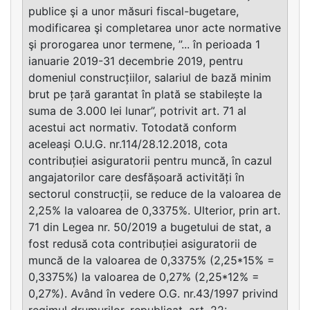
publice şi a unor măsuri fiscal-bugetare,
modificarea şi completarea unor acte normative
şi prorogarea unor termene, ”... în perioada 1
ianuarie 2019-31 decembrie 2019, pentru
domeniul construcțiilor, salariul de bază minim
brut pe țară garantat în plată se stabilește la
suma de 3.000 lei lunar”, potrivit art. 71 al
acestui act normativ. Totodată conform
aceleași O.U.G. nr.114/28.12.2018, cota
contribuției asiguratorii pentru muncă, în cazul
angajatorilor care desfășoară activități în
sectorul construcții, se reduce de la valoarea de
2,25% la valoarea de 0,3375%. Ulterior, prin art.
71 din Legea nr. 50/2019 a bugetului de stat, a
fost redusă cota contribuției asiguratorii de
muncă de la valoarea de 0,3375% (2,25*15% =
0,3375%) la valoarea de 0,27% (2,25*12% =
0,27%). Având în vedere O.G. nr.43/1997 privind
regimul drumurilor, republicat, art. 22: