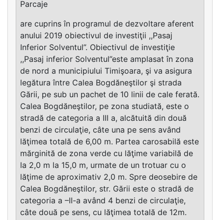
Parcaje
are cuprins în programul de dezvoltare aferent
anului 2019 obiectivul de investiţii ,,Pasaj
Inferior Solventul”. Obiectivul de investiţie
,,Pasaj inferior Solventul”este amplasat în zona
de nord a municipiului Timişoara, şi va asigura
legătura între Calea Bogdăneştilor şi strada
Gării, pe sub un pachet de 10 linii de cale ferată.
Calea Bogdăneştilor, pe zona studiată, este o
stradă de categoria a III a, alcătuită din două
benzi de circulaţie, câte una pe sens având
lăţimea totală de 6,00 m. Partea carosabilă este
mărginită de zona verde cu lăţime variabilă de
la 2,0 m la 15,0 m, urmate de un trotuar cu o
lăţime de aproximativ 2,0 m. Spre deosebire de
Calea Bogdăneştilor, str. Gării este o stradă de
categoria a –II-a având 4 benzi de circulaţie,
câte două pe sens, cu lăţimea totală de 12m.