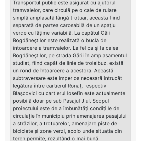
Transportul public este asigurat cu ajutorul
tramvaielor, care circulă pe o cale de rulare
simplă amplasată lângă trotuar, aceasta fiind
separată de partea carosabilă de un spaţiu
verde cu lăţime variabilă. La capătul Căii
Bogdăneştilor este realizată o buclă de
întoarcere a tramvaielor. La fel ca şi la calea
Bogdăneştilor, pe strada Gării în amplasamentul
studiat, fiind capăt de linie de troleibuz, există
un rond de întoarcere a acestora. Această
subtraversare este imperios necesară întrucât
legătura între cartierul Ronaţ, respectiv
Blaşcovici cu cartierul Iosefin este actualmente
posibilă doar pe sub Pasajul Jiul. Scopul
proiectului este de a îmbunătăți condițiile de
circulație în municipiu prin amenajarea pasajului
a străzilor, a trotuarelor, amenajare piste de
biciclete și zone verzi, acolo unde situația din
teren permite, rezultând o mai bună