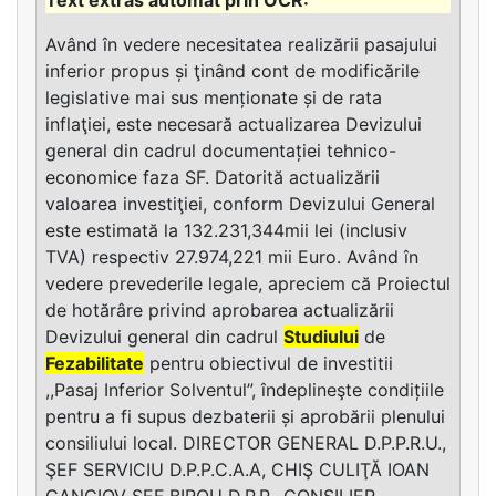
Având în vedere necesitatea realizării pasajului
inferior propus și ţinând cont de modificările
legislative mai sus menționate și de rata
inflaţiei, este necesară actualizarea Devizului
general din cadrul documentației tehnico-
economice faza SF. Datorită actualizării
valoarea investiţiei, conform Devizului General
este estimată la 132.231,344mii lei (inclusiv
TVA) respectiv 27.974,221 mii Euro. Având în
vedere prevederile legale, apreciem că Proiectul
de hotărâre privind aprobarea actualizării
Devizului general din cadrul
Studiului
de
Fezabilitate
pentru obiectivul de investitii
,,Pasaj Inferior Solventul”, îndeplineşte condițiile
pentru a fi supus dezbaterii și aprobării plenului
consiliului local. DIRECTOR GENERAL D.P.P.R.U.,
ŞEF SERVICIU D.P.P.C.A.A, CHIŞ CULIŢĂ IOAN
GANCIOV ŞEF BIROU D.P.P., CONSILIER,