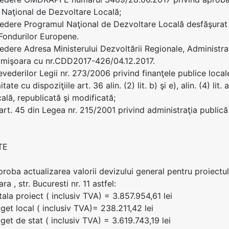
Naţional de Dezvoltare Locală;
edere Programul Naţional de Dezvoltare Locală desfăşurat d
 Fondurilor Europene.
edere Adresa Ministerului Dezvoltării Regionale, Administraţ
imişoara cu nr.CDD2017-426/04.12.2017.
evederilor Legii nr. 273/2006 privind finanţele publice locale
tate cu dispoziţiile art. 36 alin. (2) lit. b) şi e), alin. (4) li
cală, republicată şi modificată;
 art. 45 din Legea nr. 215/2001 privind administraţia publică 
TE
aproba actualizarea valorii devizului general pentru proiect
ra , str. Bucuresti nr. 11 astfel:
tala proiect ( inclusiv TVA) = 3.857.954,61 lei
get local ( inclusiv TVA)= 238.211,42 lei
get de stat ( inclusiv TVA) = 3.619.743,19 lei