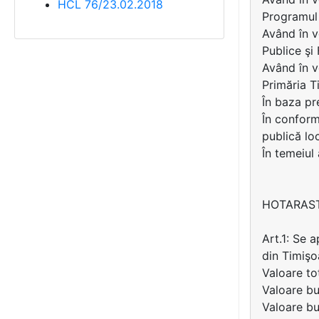
HCL 76/23.02.2018
Programul 
Având în v
Publice şi
Având în v
Primăria T
În baza pr
În conformi
publică lo
În temeiul
HOTARAS
Art.1: Se 
din Timişoa
Valoare to
Valoare bu
Valoare bu