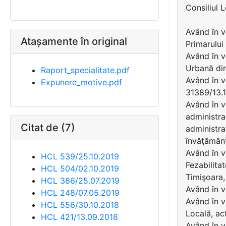
Consiliul 
Având în v
Atașamente în original
Primarului
Având în v
Urbană din
Raport_specialitate.pdf
Având în v
Expunere_motive.pdf
31389/13.1
Având în v
administra
Citat de (7)
administraţ
învăţământ,
Având în v
HCL 539/25.10.2019
Fezabilitat
HCL 504/02.10.2019
Timişoara, 
HCL 386/25.07.2019
Având în v
HCL 248/07.05.2019
Având în v
HCL 556/30.10.2018
Locală, ac
HCL 421/13.09.2018
Având în v