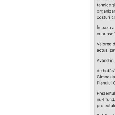
tehnice ş
organizar
costuri c
În baza a
cuprinse 
Valorea d
actualiza
Având în 
de hotărâ
Gimnazială
Plenului 
Prezentul
nu-l fund
proiectul