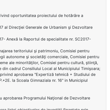
vind oportunitatea proiectului de hotărâre a
17 al Direcţiei Generale de Urbanism şi Dezvoltare
017- Anexă la Raportul de specialitate nr. SC2017-
jarea teritoriului şi patrimoniu, Comisiei pentru
regii autonome şi societăţi comerciale, Comisiei pentru
eme ale minorităţilor, Comisiei pentru cultură, ştiinţă,
e din cadrul Consiliului Local al Municipiului Timişoara;
 privind aprobarea "Expertiză tehnică + Studiului de
+P.+2E. la Scoala Gimnaziala nr. 16" in Municipiul
u aprobarea Programului Naţional de Dezvoltare
istei obiectivelor de investiţii finanţate prin