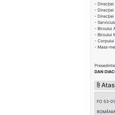
- Direcţiei
- Direcţie
- Direcţie
- Serviciul
- Biroului 
- Biroului
- Corpului
- Mass-med
Presedinte
DAN DIA
Atas
FO 53-01,
ROMÂNIA