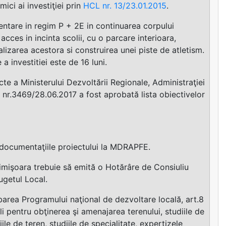
mici ai investiţiei prin
HCL nr. 13/23.01.2015
.
entare in regim P + 2E in continuarea corpului
cces in incinta scolii, cu o parcare interioara,
lizarea acestora si construirea unei piste de atletism.
 investitiei este de 16 luni.
cte a Ministerului Dezvoltării Regionale, Administraţiei
 nr.3469/28.06.2017 a fost aprobată lista obiectivelor
documentaţiile proiectului la MDRAPFE.
Timişoara trebuie să emită o Hotărâre de Consiuliu
ugetul Local.
rea Programului naţional de dezvoltare locală, art.8
li pentru obţinerea şi amenajarea terenului, studiile de
ile de teren, studiile de specialitate, expertizele