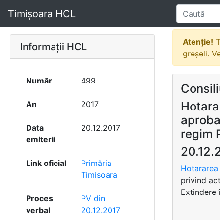
Timișoara HCL
Atenție!
T
Informații HCL
greșeli. V
Număr
499
Consili
An
2017
Hotarar
aprobar
Data
20.12.2017
regim P
emiterii
20.12.
Link oficial
Primăria
Hotararea 
Timisoara
privind act
Extindere
Proces
PV din
verbal
20.12.2017