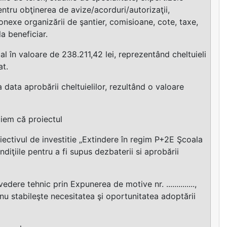
entru obţinerea de avize/acorduri/autorizaţii,
conexe organizării de şantier, comisioane, cote, taxe,
la beneficiar.
l în valoare de 238.211,42 lei, reprezentând cheltuieli
at.
 data aprobării cheltuielilor, rezultând o valoare
ciem că proiectul
iectivul de investitie „Extindere în regim P+2E Şcoala
ndiţiile pentru a fi supus dezbaterii si aprobării
re tehnic prin Expunerea de motive nr. ..............,
nu stabileşte necesitatea şi oportunitatea adoptării