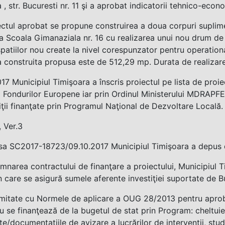
 , str. Bucuresti nr. 11 şi a aprobat indicatorii tehnico-econo
ectul aprobat se propune construirea a doua corpuri suplim
la Scoala Gimanaziala nr. 16 cu realizarea unui nou drum de a
patiilor nou create la nivel corespunzator pentru operationa
 construita propusa este de 512,29 mp. Durata de realizare a
017 Municipiul Timişoara a înscris proiectul pe lista de proie
i Fondurilor Europene iar prin Ordinul Ministerului MDRAPFE
iţii finanţate prin Programul Naţional de Dezvoltare Locală.
 Ver.3
esa SC2017-18723/09.10.2017 Municipiul Timişoara a depus 
mnarea contractului de finanţare a proiectului, Municipiul 
n care se asigură sumele aferente investiţiei suportate de B
mitate cu Normele de aplicare a OUG 28/2013 pentru aproba
 nu se finanţează de la bugetul de stat prin Program: cheltuie
ate/documentaţiile de avizare a lucrărilor de intervenţii, studi