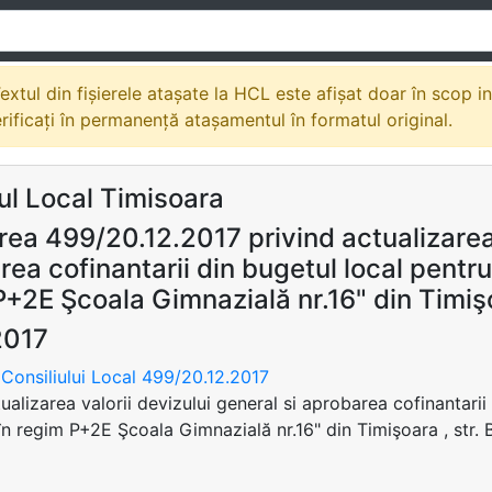
extul din fișierele atașate la HCL este afișat doar în scop i
erificați în permanență atașamentul în formatul original.
ul Local Timisoara
ea 499/20.12.2017 privind actualizarea 
ea cofinantarii din bugetul local pentru 
+2E Şcoala Gimnazială nr.16" din Timişoa
2017
Consiliului Local 499/20.12.2017
ualizarea valorii devizului general si aprobarea cofinantarii
 în regim P+2E Şcoala Gimnazială nr.16" din Timişoara , str. B