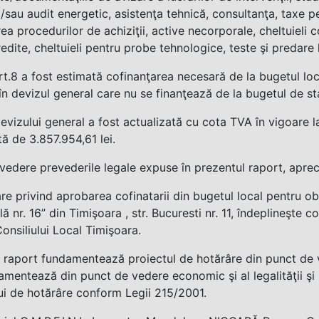
i/sau audit energetic, asistenţa tehnică, consultanţa, taxe p
ea procedurilor de achiziţii, active necorporale, cheltuieli 
redite, cheltuieli pentru probe tehnologice, teste şi predare 
rt.8 a fost estimată cofinanţarea necesară de la bugetul loca
în devizul general care nu se finanţează de la bugetul de st
evizului general a fost actualizată cu cota TVA în vigoare la
tă de 3.857.954,61 lei.
vedere prevederile legale expuse în prezentul raport, apre
re privind aprobarea cofinatarii din bugetul local pentru ob
 nr. 16” din Timişoara , str. Bucuresti nr. 11, îndeplineşte co
Consiliului Local Timişoara.
 raport fundamentează proiectul de hotărâre din punct de vede
amentează din punct de vedere economic şi al legalităţii şi 
ui de hotărâre conform Legii 215/2001.