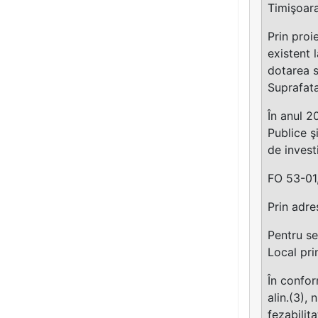
Timişoara
Prin proi
existent 
dotarea s
Suprafata
În anul 2
Publice ş
de invest
FO 53-01,
Prin adr
Pentru se
Local pri
În confor
alin.(3),
fezabilit