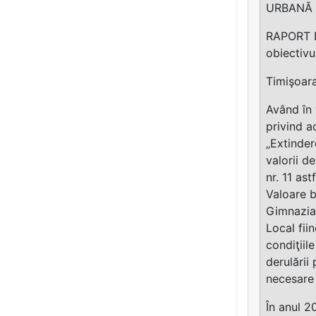
URBANĂ 
RAPORT DE
obiectivu
Timişoara 
Având în 
privind a
„Extinder
valorii d
nr. 11 as
Valoare b
Gimnazial
Local fii
condiţiil
derulării
necesare 
În anul 2