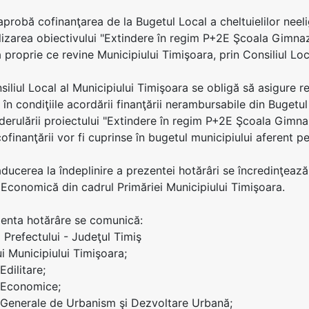
 aprobă cofinanţarea de la Bugetul Local a cheltuielilor nee
lizarea obiectivului "Extindere în regim P+2E Şcoala Gimnazial
a proprie ce revine Municipiului Timişoara, prin Consiliul Loc
nsiliul Local al Municipiului Timişoara se obligă să asigure 
i în condiţiile acordării finanţării nerambursabile din Buget
derulării proiectului "Extindere în regim P+2E Şcoala Gimnazia
ofinanţării vor fi cuprinse în bugetul municipiului aferent 
aducerea la îndeplinire a prezentei hotărâri se încredinţea
a Economică din cadrul Primăriei Municipiului Timişoara.
zenta hotărâre se comunică:
ei Prefectului - Judeţul Timiş
ui Municipiului Timişoara;
Edilitare;
i Economice;
i Generale de Urbanism şi Dezvoltare Urbană;