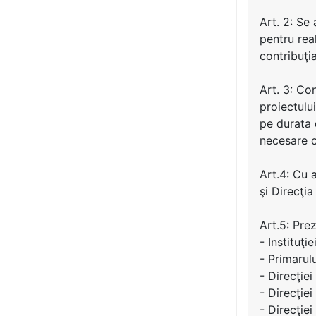
Art. 2: Se
pentru rea
contribuţi
Art. 3: Co
proiectulu
pe durata 
necesare c
Art.4: Cu 
şi Direcţi
Art.5: Pre
- Instituţi
- Primarul
- Direcţiei 
- Direcţie
- Direcţie