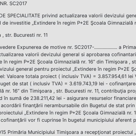
NR. SC2017
 SPECIALITATE privind actualizarea valorii devizului gener
l de investitie „Extindere în regim P+2E Şcoala Gimnazială n
, str. Bucuresti nr. 11
vedere Expunerea de motive nr. SC2017-................... a Pri
ctualizarea valorii devizului general si aprobarea cofinantari
e în regim P+2E Şcoala Gimnazială nr. 16” din Timişoara , str
evizului general pentru proiectul „Extindere în regim P+2E Şc
tfel: Valoare totala proiect ( inclusiv TVA) = 3.857.954,61 le
uget de stat ( inclusiv TVA) = 3.619.743,19 lei - cofinanţar
ă nr. 16” din Timişoara , str. Bucuresti nr. 11, contribuţia pr
nd în sumă de 238.211,42 lei - asigurare resurselor financia
e acordării finanţării nerambursabile din Bugetul de stat pr
 proiectului „Extindere în regim P+2E Şcoala Gimnazială nr. 16
cofinanţării vor fi cuprinse în bugetul municipiului aferen
015 Primăria Municipiului Timişoara a recepţionat proiectul 