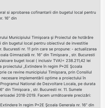
al si aprobarea cofinantarii din bugetul local pentru
r. 16” din
marului Municipiului Timişoara şi Proiectul de hotărâre
i din bugetul local pentru obiectivul de investitie
. Bucuresti nr. 11 prin care se propune: - actualizarea
oala Gimnazială nr. 16” din Timişoara , str. Bucuresti
i Valoare buget local ( inclusiv TVA)= 238.211,42 lei
ea proiectului „Extindere în regim P+2E Şcoala
oprie ce revine municipiului Timişoara, prin Consiliul
re necesare implementării optime a proiectului în
in Programul National de Dezvoltare Locala, pe durata
” din Timişoara , str. Bucuresti nr. 11. Sumele
t perioadei 2018-2019. Facem următoarele precizări:
„Extindere în regim P+2E Şcoala Generala nr. 16” din