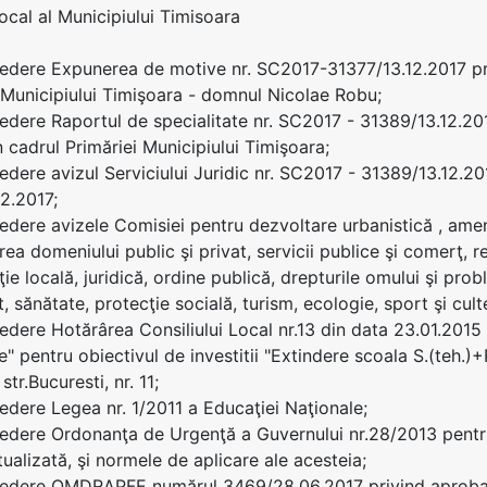
Local al Municipiului Timisoara
edere Expunerea de motive nr. SC2017-31377/13.12.2017 pri
 Municipiului Timişoara - domnul Nicolae Robu;
edere Raportul de specialitate nr. SC2017 - 31389/13.12.20
 cadrul Primăriei Municipiului Timişoara;
edere avizul Serviciului Juridic nr. SC2017 - 31389/13.12.2
2.2017;
edere avizele Comisiei pentru dezvoltare urbanistică , amena
rea domeniului public şi privat, servicii publice şi comerţ, 
ie locală, juridică, ordine publică, drepturile omului şi probl
 sănătate, protecţie socială, turism, ecologie, sport şi cult
edere Hotărârea Consiliului Local nr.13 din data 23.01.2015
e" pentru obiectivul de investitii "Extindere scoala S.(teh.)
str.Bucuresti, nr. 11;
edere Legea nr. 1/2011 a Educaţiei Naţionale;
edere Ordonanţa de Urgenţă a Guvernului nr.28/2013 pentr
tualizată, şi normele de aplicare ale acesteia;
edere OMDRAPFE numărul 3469/28.06.2017 privind aprobarea l