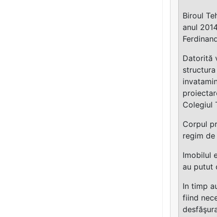
Biroul Te
anul 2014
Ferdinand
Datorită 
structura
invatamin
proiectar
Colegiul 
Corpul pr
regim de 
Imobilul 
au putut 
In timp au
fiind nec
desfăşura