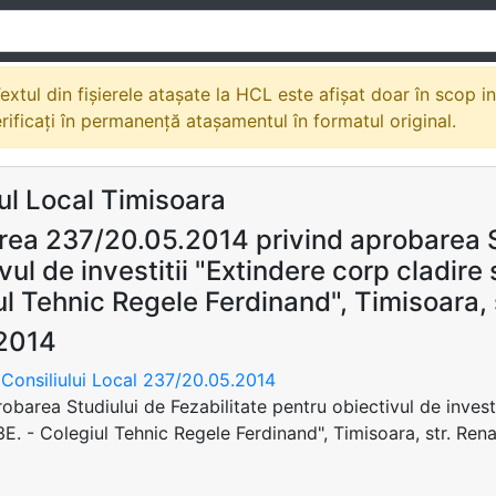
extul din fișierele atașate la HCL este afișat doar în scop i
erificați în permanență atașamentul în formatul original.
ul Local Timisoara
rea 237/20.05.2014 privind aprobarea St
vul de investitii "Extindere corp cladire
l Tehnic Regele Ferdinand", Timisoara, s
2014
Consiliului Local 237/20.05.2014
robarea Studiului de Fezabilitate pentru obiectivul de invest
3E. - Colegiul Tehnic Regele Ferdinand", Timisoara, str. Renas