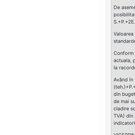
De asemen
posibilit
S.+P.+2E.
Valoarea 
standarde
Conform S
actuala, 
la racordu
Având în 
(teh.)+P.
din buget
de mai su
cladire s
TVA) din 
indicator
VICEPRIM