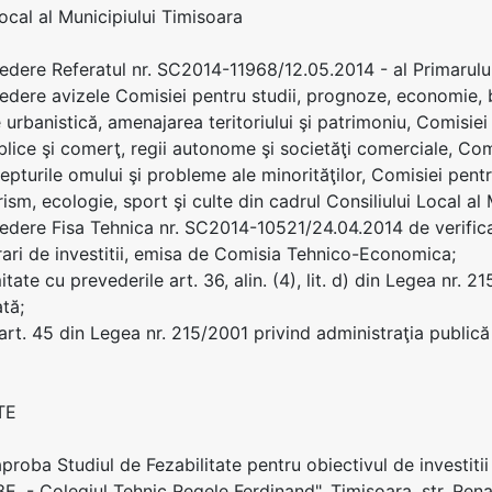
Local al Municipiului Timisoara
edere Referatul nr. SC2014-11968/12.05.2014 - al Primarul
edere avizele Comisiei pentru studii, prognoze, economie, b
 urbanistică, amenajarea teritoriului şi patrimoniu, Comisiei
ublice şi comerţ, regii autonome şi societăţi comerciale, Comi
epturile omului şi probleme ale minorităţilor, Comisiei pentr
rism, ecologie, sport şi culte din cadrul Consiliului Local al
edere Fisa Tehnica nr. SC2014-10521/24.04.2014 de verific
rari de investitii, emisa de Comisia Tehnico-Economica;
tate cu prevederile art. 36, alin. (4), lit. d) din Legea nr. 
ată;
 art. 45 din Legea nr. 215/2001 privind administraţia publică 
TE
 aproba Studiul de Fezabilitate pentru obiectivul de investiti
E. - Colegiul Tehnic Regele Ferdinand", Timisoara, str. Renas