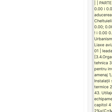
| | PARTEA
0.00 i 0.
aducerea l
Cheltuieli
0.00; 0.0
! i 0.00 
Urbanism 
Liaxe avi
01 | lead
[3.4.Orga
tehnica 3
pentru in
amenaj 1,
Instalați
termice 2
43. Utila
echipamen
capitol 4
2%x(C+M)=