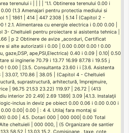
ea terenului i | | | | '1.1. Obtinerea terenului 0.00 i
| 0.00 (1.3 Amenajari pentru protectia mediului si
tol 1 | 1861 | 414 | 447 2308 | 5.14 Î (Capitol 2 -
.00 ! 2.1. Alimentarea cu energie electrica i 0.00 0.00 |
l 3- Cheltuieli pentru proiectare si asistenta tehnica |
0.66 | p 2 Obtinere de avize „acorduri, Certificat
 si alte autorizatii i 0.00 | 0.00 0.00! 0.00 ! 0.00
u, gaze,DSP, ape,PSI,Electrica) 0.40 i 0.09 | 0.10| 0.50
re si inginerie 70.79 i 13.77 16.99 87.78 i 19.55 j
 ! 0.00 | [3.5. Consultanta 23.60 i i [3.6. Asistenta
 | 33.07, 170.86 | 38.05 | (Capitol 4 - Cheltuieli
tructură, suprastructură, arhitectură, împrejmuire,
rice | 96.75 21.53 23.22) 119.97 | 26.72 | (413
iu interior 20 2.49] 2.69 1389] 3.09 |4.1.3. Instalaţii
ogic-inclus in deviz pe obiect 0.00 0.06 i 0.00 0.00 i
0.00 0.00| 0.00 | : 4 4. Utilaj fara montaj si
00) 0.00 | 4.5. Dotari 000 | 000 000| 0.00 Total
Alte cheltuieli | 000 000, | (5 Organizare de santier
1133 58.52 | 13.03 15.2. Comisioane , taxe, cote