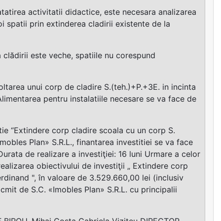
tirea activitatii didactice, este necesara analizarea
i spatii prin extinderea cladirii existente de la
a clădirii este veche, spatiile nu corespund
ltarea unui corp de cladire S.(teh.)+P.+3E. in incinta
Alimentarea pentru instalatiile necesare se va face de
tie “Extindere corp cladire scoala cu un corp S.
obles Plan» S.R.L., finantarea investitiei se va face
urata de realizare a investiţiei: 16 luni Urmare a celor
ealizarea obiectivului de investiţii „ Extindere corp
rdinand ", în valoare de 3.529.660,00 lei (inclusiv
cmit de S.C. «Imobles Plan» S.R.L. cu principalii
BIROU, Mihai Costa Gabriela Viziteu DIRECTOR