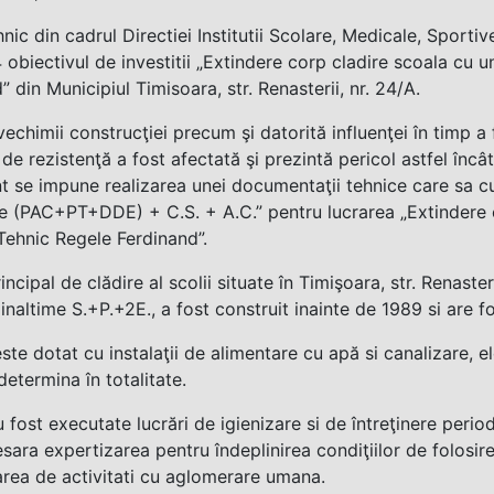
hnic din cadrul Directiei Institutii Scolare, Medicale, Sportiv
 obiectivul de investitii „Extindere corp cladire scoala cu 
” din Municipiul Timisoara, str. Renasterii, nr. 24/A.
vechimii construcţiei precum şi datorită influenţei în timp a 
 de rezistenţă a fost afectată şi prezintă pericol astfel înc
t se impune realizarea unei documentaţii tehnice care sa cu
e (PAC+PT+DDE) + C.S. + A.C.” pentru lucrarea „Extindere c
Tehnic Regele Ferdinand”.
incipal de clădire al scolii situate în Timişoara, str. Renaste
inaltime S.+P.+2E., a fost construit inainte de 1989 si are fo
este dotat cu instalaţii de alimentare cu apă si canalizare, e
determina în totalitate.
 fost executate lucrări de igienizare si de întreţinere periodi
esara expertizarea pentru îndeplinirea condiţiilor de folosir
rea de activitati cu aglomerare umana.