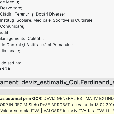
i de Mediu;
 Dezvoltare;
 Clădiri, Terenuri şi Dotări Diverse;
 Instituţii Şcolare, Medicale, Sportive şi Culturale;
i Comunicare;
Audit;
 Managementul Calităţii;
 de Control şi Antifraudă al Primarului;
ia locale;
 de sedinta
ANCĂ
ament: deviz_estimativ_Col.Ferdinand_
DEVIZ GENERAL ESTIMATIV EXTIN
RP IN REGIM Steh+P+3E APROBAT, cu valori la 13.02.2014 
i Valoarea totala ITVA | VALOARE inclusiv TVA fara TVA i i i Mii