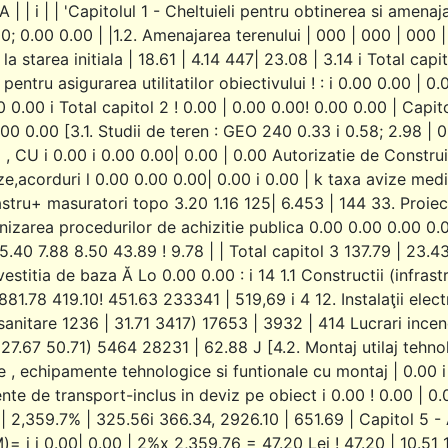
 | | i | | 'Capitolul 1 - Cheltuieli pentru obtinerea si amenajar
00; 0.00 0.00 | |1.2. Amenajarea terenului | 000 | 000 | 000 
a starea initiala | 18.61 | 4.14 447| 23.08 | 3.14 i Total capi
 pentru asigurarea utilitatilor obiectivului ! : i 0.00 0.00 | 0
0 0.00 i Total capitol 2 ! 0.00 | 0.00 0.00! 0.00 0.00 | Capito
0.00 0.00 [3.1. Studii de teren : GEO 240 0.33 i 0.58; 2.98 | 
, CU i 0.00 i 0.00 0.00| 0.00 | 0.00 Autorizatie de Construire
ze,acorduri l 0.00 0.00 0.00| 0.00 i 0.00 | k taxa avize medi
astru+ masuratori topo 3.20 1.16 125| 6.453 | 144 33. Proiecta
nizarea procedurilor de achizitie publica 0.00 0.00 0.00 0.00
5.40 7.88 8.50 43.89 ! 9.78 | | Total capitol 3 137.79 | 23.43
vestitia de baza Ă Lo 0.00 0.00 : i 14 1.1 Constructii (infras
881.78 419.10! 451.63 233341 | 519,69 i 4 12. Instalaţii elect
i sanitare 1236 | 31.71 3417) 17653 | 3932 | 414 Lucrari incend
27.67 50.71) 5464 28231 | 62.88 J [4.2. Montaj utilaj tehnol
je , echipamente tehnologice si funtionale cu montaj | 0.00 i 
te de transport-inclus in deviz pe obiect i 0.00 ! 0.00 | 0.
 | 2,359.7% | 325.56i 366.34, 2926.10 | 651.69 | Capitol 5 - 
 i i 0.00| 0.00 | 2%x 2,359.76 = 47.20 Lei ! 47.20 | 10.51 