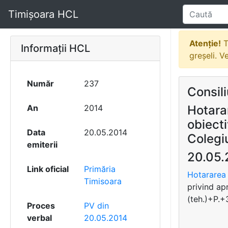
Timișoara HCL
Atenție!
T
Informații HCL
greșeli. V
Număr
237
Consili
An
2014
Hotara
obiecti
Data
20.05.2014
Colegiu
emiterii
20.05.
Link oficial
Primăria
Hotararea 
Timisoara
privind ap
(teh.)+P.+
Proces
PV din
verbal
20.05.2014