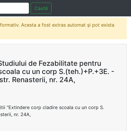
Caută
nformativ. Acesta a fost extras automat și pot exista
udiului de Fezabilitate pentru
 scoala cu un corp S.(teh.)+P.+3E. -
tr. Renasterii, nr. 24A,
itii "Extindere corp cladire scoala cu un corp S.
terii, nr. 24A,