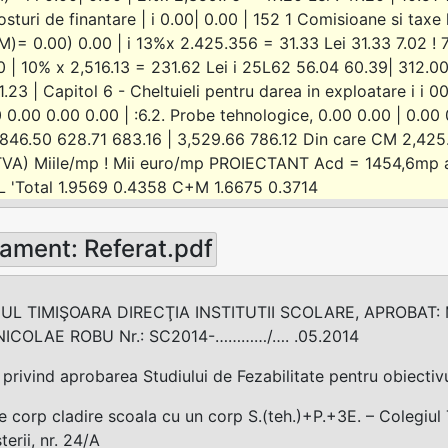
osturi de finantare | i 0.00| 0.00 | 152 1 Comisioane si taxe l
= 0.00) 0.00 | i 13%x 2.425.356 = 31.33 Lei 31.33 7.02 ! 7.3
0 | 10% x 2,516.13 = 231.62 Lei i 25L62 56.04 60.39| 312.00
.23 | Capitol 6 - Cheltuieli pentru darea in exploatare i i 00
 0.00 0.00 0.00 | :6.2. Probe tehnologice, 0.00 0.00 | 0.00 
846.50 628.71 683.16 | 3,529.66 786.12 Din care CM 2,425
 TVA) Miile/mp ! Mii euro/mp PROIECTANT Acd = 1454,6mp a
 'Total 1.9569 0.4358 C+M 1.6675 0.3714
ament: Referat.pdf
UL TIMIŞOARA DIRECŢIA INSTITUTII SCOLARE, APROBAT:
NICOLAE ROBU Nr.: SC2014-…………/…. .05.2014
rivind aprobarea Studiului de Fezabilitate pentru obiectivul
e corp cladire scoala cu un corp S.(teh.)+P.+3E. – Colegiul
terii, nr. 24/A