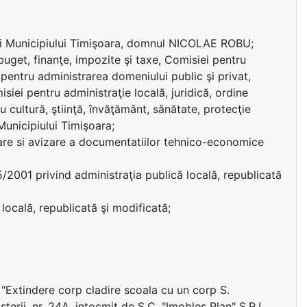
ui Municipiului Timişoara, domnul NICOLAE ROBU;
uget, finanţe, impozite şi taxe, Comisiei pentru
 pentru administrarea domeniului public şi privat,
siei pentru administraţie locală, juridică, ordine
u cultură, ştiinţă, învăţământ, sănătate, protecţie
 Municipiului Timişoara;
are si avizare a documentatiilor tehnico-economice
215/2001 privind administraţia publică locală, republicată
locală, republicată şi modificată;
i "Extindere corp cladire scoala cu un corp S.
terii, nr. 24A, intocmit de S.C. "Imobles Plan" S.R.L.,