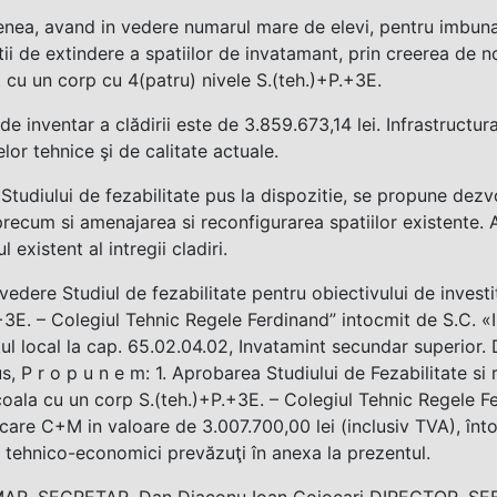
ea, avand in vedere numarul mare de elevi, pentru imbunata
atii de extindere a spatiilor de invatamant, prin creerea de no
 cu un corp cu 4(patru) nivele S.(teh.)+P.+3E.
de inventar a clădirii este de 3.859.673,14 lei. Infrastructur
lor tehnice şi de calitate actuale.
tudiului de fezabilitate pus la dispozitie, se propune dezvo
precum si amenajarea si reconfigurarea spatiilor existente. 
l existent al intregii cladiri.
vedere Studiul de fezabilitate pentru obiectivului de investi
+3E. – Colegiul Tehnic Regele Ferdinand” intocmit de S.C. «Im
ul local la cap. 65.02.04.02, Invatamint secundar superior. D
s, P r o p u n e m: 1. Aprobarea Studiului de Fezabilitate si r
coala cu un corp S.(teh.)+P.+3E. – Colegiul Tehnic Regele Fe
care C+M in valoare de 3.007.700,00 lei (inclusiv TVA), înto
i tehnico-economici prevăzuţi în anexa la prezentul.
AR, SECRETAR, Dan Diaconu Ioan Cojocari DIRECTOR, SEF 