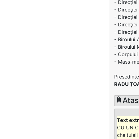
- Direcţie
- Direcţiei
- Direcţiei
- Direcţiei
- Direcţie
- Biroului 
- Biroului
- Corpului
- Mass-med
Presedinte
RADU ŢO
Atas
CU UN CO
cheltuiel