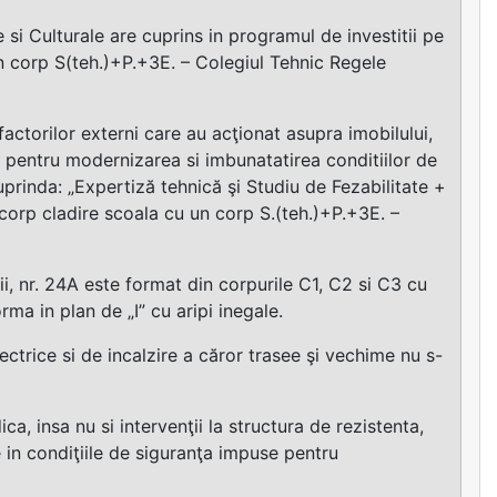
e si Culturale are cuprins in programul de investitii pe
un corp S(teh.)+P.+3E. – Colegiul Tehnic Regele
factorilor externi care au acţionat asupra imobilului,
ât pentru modernizarea si imbunatatirea conditiilor de
prinda: „Expertiză tehnică şi Studiu de Fezabilitate +
orp cladire scoala cu un corp S.(teh.)+P.+3E. –
rii, nr. 24A este format din corpurile C1, C2 si C3 cu
rma in plan de „I” cu aripi inegale.
lectrice si de incalzire a căror trasee şi vechime nu s-
ca, insa nu si intervenţii la structura de rezistenta,
e in condiţiile de siguranţa impuse pentru