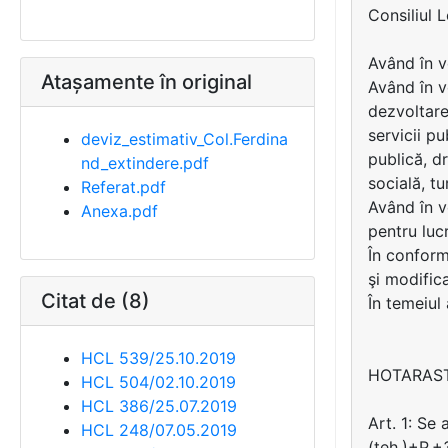
Consiliul 
Având în v
Atașamente în original
Având în v
dezvoltare
servicii p
deviz_estimativ_Col.Ferdina
publică, dr
nd_extindere.pdf
socială, tu
Referat.pdf
Având în v
Anexa.pdf
pentru luc
În conformi
şi modific
Citat de (8)
În temeiul
HCL 539/25.10.2019
HOTARAS
HCL 504/02.10.2019
HCL 386/25.07.2019
Art. 1: Se
HCL 248/07.05.2019
(teh.)+P.+3