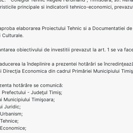
risticile principale si indicatorii tehnico-economici, prevaz
 aproba elaborarea Proiectului Tehnic si a Documentatiei de Ex
 Culturale.
antarea obiectivului de investitii prevazut la art. 1 se va fac
aducerea la îndeplinire a prezentei hotărâri se încredinţează
si Direcţia Economica din cadrul Primăriei Municipiului Timi
ezenta hotărâre se comunică:
ei Prefectului - Judeţul Timiş;
ui Municipiului Timişoara;
ui Juridic;
i Urbanism;
 Tehnice;
i Economice;