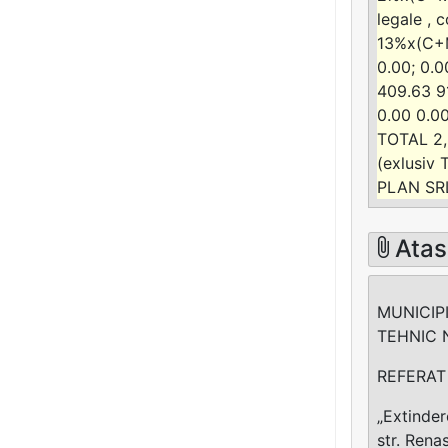
legale , c
13%x(C+M)
0.00; 0.0
409.63 91
0.00 0.00
TOTAL 2,
(exlusiv
PLAN SRL
Atas
MUNICIPI
TEHNIC 
REFERAT p
„Extinder
str. Renas