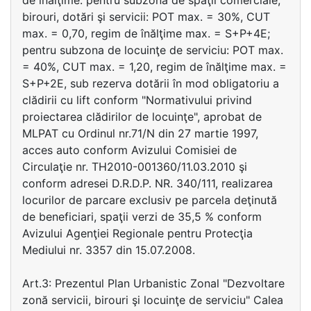
de înălţime: pentru subzona de spaţii comerciale,
birouri, dotări şi servicii: POT max. = 30%, CUT
max. = 0,70, regim de înălţime max. = S+P+4E;
pentru subzona de locuinţe de serviciu: POT max.
= 40%, CUT max. = 1,20, regim de înălţime max. =
S+P+2E, sub rezerva dotării în mod obligatoriu a
clădirii cu lift conform "Normativului privind
proiectarea clădirilor de locuinţe", aprobat de
MLPAT cu Ordinul nr.71/N din 27 martie 1997,
acces auto conform Avizului Comisiei de
Circulaţie nr. TH2010-001360/11.03.2010 şi
conform adresei D.R.D.P. NR. 340/111, realizarea
locurilor de parcare exclusiv pe parcela deţinută
de beneficiari, spaţii verzi de 35,5 % conform
Avizului Agenţiei Regionale pentru Protecţia
Mediului nr. 3357 din 15.07.2008.
Art.3: Prezentul Plan Urbanistic Zonal "Dezvoltare
zonă servicii, birouri şi locuinţe de serviciu" Calea