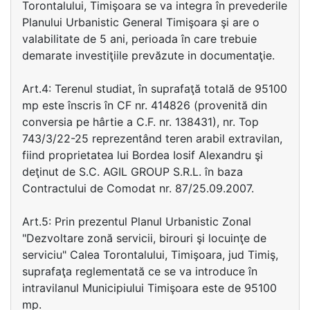
Torontalului, Timişoara se va integra în prevederile
Planului Urbanistic General Timişoara şi are o
valabilitate de 5 ani, perioada în care trebuie
demarate investiţiile prevăzute in documentaţie.
Art.4: Terenul studiat, în suprafaţă totală de 95100
mp este înscris în CF nr. 414826 (provenită din
conversia pe hârtie a C.F. nr. 138431), nr. Top
743/3/22-25 reprezentând teren arabil extravilan,
fiind proprietatea lui Bordea Iosif Alexandru şi
deţinut de S.C. AGIL GROUP S.R.L. în baza
Contractului de Comodat nr. 87/25.09.2007.
Art.5: Prin prezentul Planul Urbanistic Zonal
"Dezvoltare zonă servicii, birouri şi locuinţe de
serviciu" Calea Torontalului, Timişoara, jud Timiş,
suprafaţa reglementată ce se va introduce în
intravilanul Municipiului Timişoara este de 95100
mp.