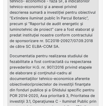
tehnico- economice - faza SF, a indicatorilor
tehnico-economici și a anexei privind
descrierea sumară a investiției pentru obiectivul
”Extindere iluminat public în Parcul Botanic”,
precum și ”Raportul de audit energetic și
luminotehnic de proiect” care a fost elaborat şi
predat instituţiei noastre conform contractului
de sponsorizare nr. SC2018-20927/07.09.2018
de către SC ELBA-COM SA.
Documentatia pentru realizarea studiului de
fezabilitate a fost contractată cu respectarea
prevederilor H.G. nr. 907/2016 privind etapele
de elaborare şi conţinutul-cadru al
documentaţiilor tehnico-economice aferente
obiectivelor/proiectelor de investiţii finanţate
din fonduri publice și a Ghidului specific pentru
POR 2014-2020, Axa prioritară 3, Prioritatea de
investiţii 3.1, Operaţiunea C - Iluminat Public prin