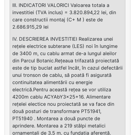
III. INDICATORI VALORICI Valoarea totala a
investitiei (TVA inclus) = 3.820.894,22 lei, din
care constructii montaj (C+ M ) este de
2.686.915,29 lei
IV. DESCRIEREA INVESTITIEI Realizarea unei
rețele electrice subterane (LES) noi în lungime
de 3400 m, cu cablu armat de-a lungul aleilor
din Parcul Botanic.Rețeaua trifazată proiectată
este de tip buclat astfel încât, în cazul defectării
unui tronson de cablu, să poată fi asigurată
continuitatea alimentării cu energie
electrică.Pentru această rețea se vor utiliza
4200m cablu ACYAbY3x25+16. Alimentare
rețelei electice nou proiectată se va face din
două posturi de transformare PT51941,
PT51940 . Montarea a două puncte de
aprindere. Montarea a 219 stâlpi metalici
ornamentali de 3,5 m, cu fundația aferentă.