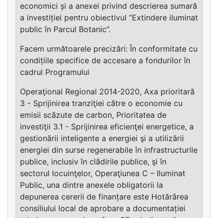
economici și a anexei privind descrierea sumară
a investiției pentru obiectivul ”Extindere iluminat
public în Parcul Botanic”.
Facem următoarele precizări: În conformitate cu
condițiile specifice de accesare a fondurilor în
cadrul Programului
Operaţional Regional 2014-2020, Axa prioritară
3 - Sprijinirea tranziţiei cãtre o economie cu
emisii scãzute de carbon, Prioritatea de
investiţii 3.1 - Sprijinirea eficienţei energetice, a
gestionãrii inteligente a energiei şi a utilizãrii
energiei din surse regenerabile în infrastructurile
publice, inclusiv în clãdirile publice, şi în
sectorul locuinţelor, Operaţiunea C – Iluminat
Public, una dintre anexele obligatorii la
depunerea cererii de finanțare este Hotărârea
consiliului local de aprobare a documentației