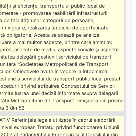
ății şi eficienței transportului public local de
merate - promovarea reabilitării infrastructurii
 de facilități unor categorii de persoane,
în vigoare, realizarea studiului de oportunitate
ință obligatorie. Acesta se axează pe analiza
aluare a mai multor aspecte, printre care amintim:
legarea; aspecte de mediu; aspecte sociale şi aspecte
tatea delegării gestiunii serviciului de transport
munitară "Societatea Metropolitană de Transport
ciilor. Obiectivele avute în vedere la întocmirea
estiune a serviciului de transport public local prestat
ocedurii privind atribuirea Contractului de Servicii
rmite luarea unei decizii informate asupra delegării
ietăţii Metropolitane de Transport Timişoara din prisma
na 3 din 52
V Referințele legale utilizate în cadrul elaborării
a nivel european Tratatul privind funcţionarea Uniunii
007 al Parlamentului European şi al Consiliului din