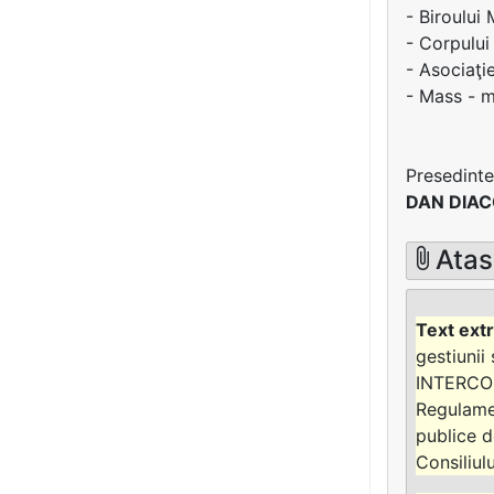
- Biroului
- Corpului
- Asociaţi
- Mass - m
Presedinte
DAN DIA
Ata
gestiunii
INTERCO
Regulamen
publice d
Consiliul