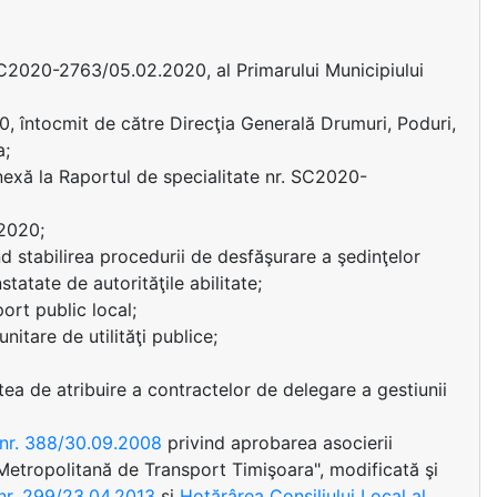
SC2020-2763/05.02.2020, al Primarului Municipiului
 întocmit de către Direcţia Generală Drumuri, Poduri,
a;
nexă la Raportul de specialitate nr. SC2020-
2020;
nd stabilirea procedurii de desfăşurare a şedinţelor
statate de autorităţile abilitate;
ort public local;
nitare de utilităţi publice;
tea de atribuire a contractelor de delegare a gestiunii
a nr. 388/30.09.2008
privind aprobarea asocierii
Metropolitană de Transport Timişoara", modificată şi
 nr. 299/23.04.2013
şi
Hotărârea Consiliului Local al