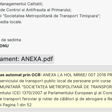
 Managementul Calitatii;
 de Control si Antifrauda al Primarului;
ei "Societatea Metropolitană de Transport Timişoara";
edia locale.
 de sedinta
CONU
sament: ANEXA.pdf
ANEXA LA HOL MRI6E/ 007 2016 PR
 serviciului de transport public local de persoane prin cu
MUNITARĂ "SOCIETATEA METROPOLITANĂ DE TRANSPORT TIM
tului (CE) 1370/2007 al Parlamentului European şi al Consil
e transport feroviar și rutier de călători şi de abrogare a R
ui Pagina 1 din 52