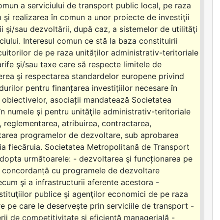
 comun a serviciului de transport public local, pe raza
şi realizarea în comun a unor proiecte de investiţii
i şi/sau dezvoltării, după caz, a sistemelor de utilităţi
iului. Interesul comun ce stă la baza constituirii
itorilor de pe raza unităților administrativ-teritoriale
arife şi/sau taxe care să respecte limitele de
ingerea şi respectarea standardelor europene privind
urilor pentru finanțarea investițiilor necesare în
ea obiectivelor, asociații mandatează Societatea
n numele şi pentru unităţile administrativ-teritoriale
, reglementarea, atribuirea, contractarea,
mentarea programelor de dezvoltare, sub aprobarea
ția fiecăruia. Societatea Metropolitană de Transport
a adopta următoarele: - dezvoltarea şi funcționarea pe
în concordanță cu programele de dezvoltare
cum şi a infrastructurii aferente acestora -
stituţiilor publice şi agenţilor economici de pe raza
re pe care le deserveşte prin serviciile de transport -
rii de competitivitate şi eficientă managerială -