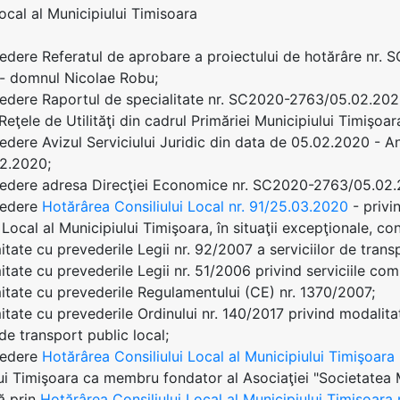
Local al Municipiului Timisoara
edere Referatul de aprobare a proiectului de hotărâre nr. 
 - domnul Nicolae Robu;
edere Raportul de specialitate nr. SC2020-2763/05.02.2020,
Reţele de Utilităţi din cadrul Primăriei Municipiului Timişoar
edere Avizul Serviciului Juridic din data de 05.02.2020 - A
2.2020;
vedere adresa Direcţiei Economice nr. SC2020-2763/05.02.
vedere
Hotărârea Consiliului Local nr. 91/25.03.2020
- privi
 Local al Municipiului Timişoara, în situaţii excepţionale, con
itate cu prevederile Legii nr. 92/2007 a serviciilor de transp
tate cu prevederile Legii nr. 51/2006 privind serviciile comu
itate cu prevederile Regulamentului (CE) nr. 1370/2007;
itate cu prevederile Ordinului nr. 140/2017 privind modalita
 de transport public local;
vedere
Hotărârea Consiliului Local al Municipiului Timişoar
ui Timişoara ca membru fondator al Asociaţiei "Societatea 
ă prin
Hotărârea Consiliului Local al Municipiului Timişoara