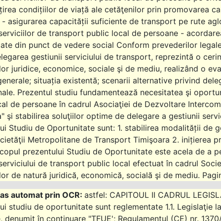
irea condițiilor de viață ale cetăţenilor prin promovarea calit
- asigurarea capacității suficiente de transport pe rute aglo
serviciilor de transport public local de persoane - acordarea
ate din punct de vedere social Conform prevederilor legale 
legarea gestiunii serviciului de transport, reprezintă o cer
or juridice, economice, sociale şi de mediu, realizând o ev
enerale; situația existentă; scenarii alternative privind de
onale. Prezentul studiu fundamentează necesitatea şi oportuni
cal de persoane în cadrul Asociaţiei de Dezvoltare Interco
" şi stabilirea soluţiilor optime de delegare a gestiunii servi
ui Studiu de Oportunitate sunt: 1. stabilirea modalității de g
ocietăţii Metropolitane de Transport Timişoara 2. inițierea pr
copul prezentului Studiu de Oportunitate este acela de a pe
 serviciului de transport public local efectuat în cadrul Soc
or de natură juridică, economică, socială şi de mediu. Pagi
astfel: CAPITOUL II CADRUL LEGISLATI
ui studiu de oportunitate sunt reglementate 1.1. Legislaţie l
 denumit în continuare "TFUE'; Regulamentul (CE) nr. 1370/2