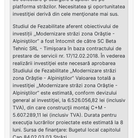
platforma străzilor. Necesitatea şi oportunitatea
investiţiei derivă din cele menţionate mai sus.
Studiul de Fezabilitate aferent obiectivului de
investiții ,,Modernizare străzi zona Orăştie -
Alpiniştilor” a fost întocmit de către SC Beta
Tehnic SRL - Timişoara în baza contractului de
prestare de servicii nr. 17/12.02.2018. În vederea
realizării investiţiei este necesară aprobarea
Studiului de Fezabilitate ,,Modernizare străzi
zona Orăştie - Alpiniştilor” Valoarea totală a
investiţiei ,,Modernizare străzi zona Orăştie -
Alpiniştilor” este estimată, conform devizului
general al investiţiei, la 6.526.056,82 lei (inclusiv
TVA), din care construcţii montaj C+M -
5.607.289,11 lei (inclusiv TVA). Durata pentru
execuţia lucrărilor proiectate este estimată la 8
luni. Sursa de finanţare: Bugetul local capitolul
Cap 84.02.03.03 Străzi