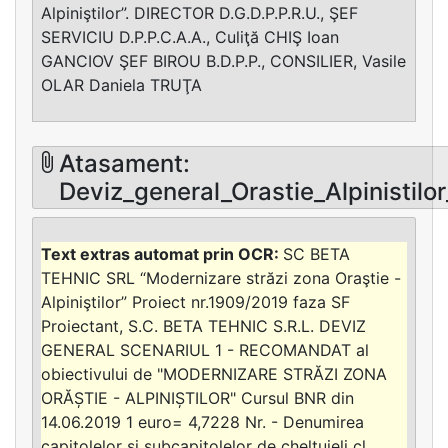
Alpiniştilor”. DIRECTOR D.G.D.P.P.R.U., ŞEF
SERVICIU D.P.P.C.A.A., Culiţă CHIŞ Ioan
GANCIOV ŞEF BIROU B.D.P.P., CONSILIER, Vasile
OLAR Daniela TRUŢA
Atasament:
Deviz_general_Orastie_Alpinistilor
SC BETA
TEHNIC SRL “Modernizare străzi zona Oraştie -
Alpiniştilor” Proiect nr.1909/2019 faza SF
Proiectant, S.C. BETA TEHNIC S.R.L. DEVIZ
GENERAL SCENARIUL 1 - RECOMANDAT al
obiectivului de "MODERNIZARE STRĂZI ZONA
ORĂȘTIE - ALPINIȘTILOR" Cursul BNR din
14.06.2019 1 euro= 4,7228 Nr. - Denumirea
capitolelor şi subcapitolelor de cheltuieli cl