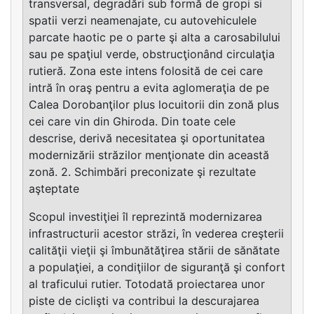
transversal, degradări sub formă de gropi si
spatii verzi neamenajate, cu autovehiculele
parcate haotic pe o parte şi alta a carosabilului
sau pe spaţiul verde, obstrucţionând circulaţia
rutieră. Zona este intens folosită de cei care
intră în oraş pentru a evita aglomeraţia de pe
Calea Dorobanţilor plus locuitorii din zonă plus
cei care vin din Ghiroda. Din toate cele
descrise, derivă necesitatea şi oportunitatea
modernizării străzilor menţionate din această
zonă. 2. Schimbări preconizate şi rezultate
aşteptate
Scopul investiţiei îl reprezintă modernizarea
infrastructurii acestor străzi, în vederea creşterii
calităţii vieţii şi îmbunătăţirea stării de sănătate
a populaţiei, a condiţiilor de siguranţă şi confort
al traficului rutier. Totodată proiectarea unor
piste de ciclişti va contribui la descurajarea