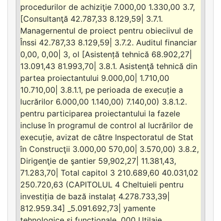
procedurilor de achiziţie 7.000,00 1.330,00 3.7,
[Consultanţă 42.787,33 8.129,59| 3.7.1.
Managernentul de proiect pentru obieciivul de
Înssi 42.787,33 8.129,59| 3.7.2. Auditul financiar
0,00, 0,00| 3, ol [Asistență tehnică 68.902,27|
13.091,43 81.993,70| 3.8.1. Asistenţă tehnică din
partea proiectantului 9.000,00| 1.710,00
10.710,00| 3.8.1.1, pe perioada de execuție a
lucrărilor 6.000,00 1.140,00) 7.140,00) 3.8.1.2.
pentru participarea proiectantului la fazele
incluse în programul de control al lucrărilor de
execuție, avizat de către Inspectoratul de Stat
în Construcţii 3.000,00 570,00| 3.570,00) 3.8.2,
Dirigenţie de şantier 59,902,27| 11.381,43,
71.283,70| Total capitol 3 210.689,60 40.031,02
250.720,63 (CAPITOLUL 4 Cheltuieli pentru
investiția de bază instalaț 4.278.733,39|
812.959.34] _5.091.692,73| yamente
tehnologice şi funcţionale. 000 Utilaje,