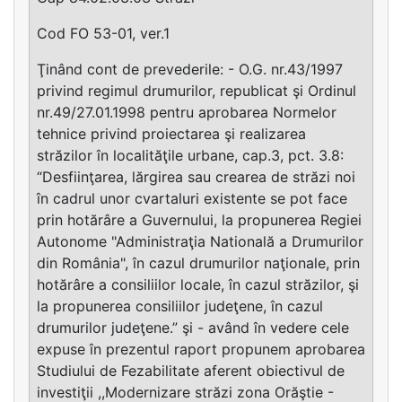
Cod FO 53-01, ver.1
Ţinând cont de prevederile: - O.G. nr.43/1997
privind regimul drumurilor, republicat şi Ordinul
nr.49/27.01.1998 pentru aprobarea Normelor
tehnice privind proiectarea şi realizarea
străzilor în localităţile urbane, cap.3, pct. 3.8:
“Desfiinţarea, lărgirea sau crearea de străzi noi
în cadrul unor cvartaluri existente se pot face
prin hotărâre a Guvernului, la propunerea Regiei
Autonome "Administraţia Natională a Drumurilor
din România", în cazul drumurilor naţionale, prin
hotărâre a consiliilor locale, în cazul străzilor, şi
la propunerea consiliilor judeţene, în cazul
drumurilor judeţene.” şi - având în vedere cele
expuse în prezentul raport propunem aprobarea
Studiului de Fezabilitate aferent obiectivul de
investiţii ,,Modernizare străzi zona Orăştie -