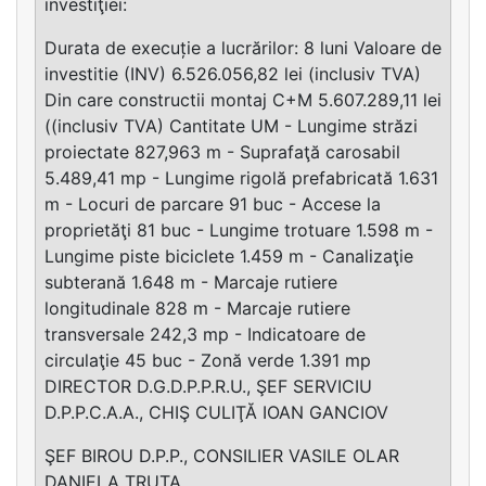
investiţiei:
Durata de execuție a lucrărilor: 8 luni Valoare de
investitie (INV) 6.526.056,82 lei (inclusiv TVA)
Din care constructii montaj C+M 5.607.289,11 lei
((inclusiv TVA) Cantitate UM - Lungime străzi
proiectate 827,963 m - Suprafaţă carosabil
5.489,41 mp - Lungime rigolă prefabricată 1.631
m - Locuri de parcare 91 buc - Accese la
proprietăţi 81 buc - Lungime trotuare 1.598 m -
Lungime piste biciclete 1.459 m - Canalizaţie
subterană 1.648 m - Marcaje rutiere
longitudinale 828 m - Marcaje rutiere
transversale 242,3 mp - Indicatoare de
circulaţie 45 buc - Zonă verde 1.391 mp
DIRECTOR D.G.D.P.P.R.U., ŞEF SERVICIU
D.P.P.C.A.A., CHIŞ CULIŢĂ IOAN GANCIOV
ŞEF BIROU D.P.P., CONSILIER VASILE OLAR
DANIELA TRUŢA