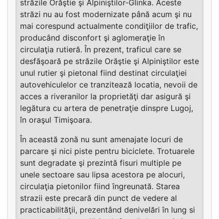
străzile Orăştie şi Alpiniştilor-Glinka. Aceste
străzi nu au fost modernizate până acum şi nu
mai corespund actualmente condiţiilor de trafic,
producând disconfort şi aglomeraţie în
circulaţia rutieră. În prezent, traficul care se
desfăşoară pe străzile Orăştie şi Alpiniştilor este
unul rutier şi pietonal fiind destinat circulaţiei
autovehiculelor ce tranzitează locatia, nevoii de
acces a riveranilor la proprietăţi dar asigură şi
legătura cu artera de penetraţie dinspre Lugoj,
în oraşul Timişoara.
În această zonă nu sunt amenajate locuri de
parcare şi nici piste pentru biciclete. Trotuarele
sunt degradate şi prezintă fisuri multiple pe
unele sectoare sau lipsa acestora pe alocuri,
circulaţia pietonilor fiind îngreunată. Starea
strazii este precară din punct de vedere al
practicabilităţii, prezentând denivelări în lung si