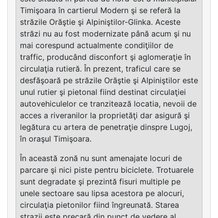
Timişoara în cartierul Modern şi se referă la
străzile Orăştie şi Alpiniştilor-Glinka. Aceste
străzi nu au fost modernizate până acum şi nu
mai corespund actualmente condiţiilor de
traffic, producând disconfort şi aglomeraţie în
circulaţia rutieră. În prezent, traficul care se
desfăşoară pe străzile Orăştie şi Alpiniştilor este
unul rutier şi pietonal fiind destinat circulaţiei
autovehiculelor ce tranzitează locatia, nevoii de
acces a riveranilor la proprietăţi dar asigură şi
legătura cu artera de penetraţie dinspre Lugoj,
în oraşul Timişoara.
În această zonă nu sunt amenajate locuri de
parcare şi nici piste pentru biciclete. Trotuarele
sunt degradate şi prezintă fisuri multiple pe
unele sectoare sau lipsa acestora pe alocuri,
circulaţia pietonilor fiind îngreunată. Starea
strazii este precară din punct de vedere al