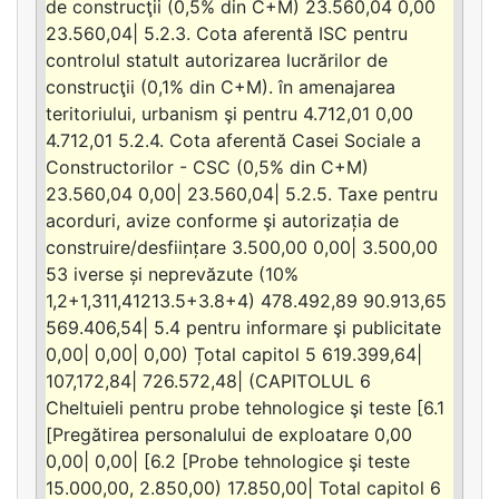
de construcţii (0,5% din C+M) 23.560,04 0,00
23.560,04| 5.2.3. Cota aferentă ISC pentru
controlul statult autorizarea lucrărilor de
construcţii (0,1% din C+M). în amenajarea
teritoriului, urbanism şi pentru 4.712,01 0,00
4.712,01 5.2.4. Cota aferentă Casei Sociale a
Constructorilor - CSC (0,5% din C+M)
23.560,04 0,00| 23.560,04| 5.2.5. Taxe pentru
acorduri, avize conforme şi autorizația de
construire/desființare 3.500,00 0,00| 3.500,00
53 iverse și neprevăzute (10%
1,2+1,311,41213.5+3.8+4) 478.492,89 90.913,65
569.406,54| 5.4 pentru informare şi publicitate
0,00| 0,00| 0,00) Țotal capitol 5 619.399,64|
107,172,84| 726.572,48| (CAPITOLUL 6
Cheltuieli pentru probe tehnologice şi teste [6.1
[Pregătirea personalului de exploatare 0,00
0,00| 0,00| [6.2 [Probe tehnologice şi teste
15.000,00, 2.850,00) 17.850,00| Total capitol 6