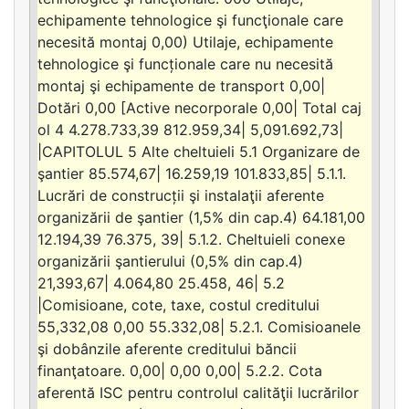
echipamente tehnologice şi funcţionale care
necesită montaj 0,00) Utilaje, echipamente
tehnologice şi funcționale care nu necesită
montaj şi echipamente de transport 0,00|
Dotări 0,00 [Active necorporale 0,00| Total caj
ol 4 4.278.733,39 812.959,34| 5,091.692,73|
|CAPITOLUL 5 Alte cheltuieli 5.1 Organizare de
şantier 85.574,67| 16.259,19 101.833,85| 5.1.1.
Lucrări de construcții şi instalaţii aferente
organizării de şantier (1,5% din cap.4) 64.181,00
12.194,39 76.375, 39| 5.1.2. Cheltuieli conexe
organizării şantierului (0,5% din cap.4)
21,393,67| 4.064,80 25.458, 46| 5.2
|Comisioane, cote, taxe, costul creditului
55,332,08 0,00 55.332,08| 5.2.1. Comisioanele
şi dobânzile aferente creditului băncii
finanţatoare. 0,00| 0,00 0,00| 5.2.2. Cota
aferentă ISC pentru controlul calităţii lucrărilor