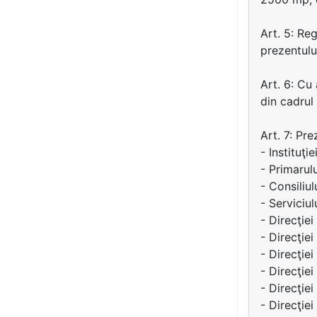
Art. 5: Re
prezentulu
Art. 6: Cu
din cadrul
Art. 7: Pr
- Instituţi
- Primarul
- Consiliu
- Serviciul
- Direcţie
- Direcţiei 
- Direcţie
- Direcţie
- Direcţiei
- Direcţie