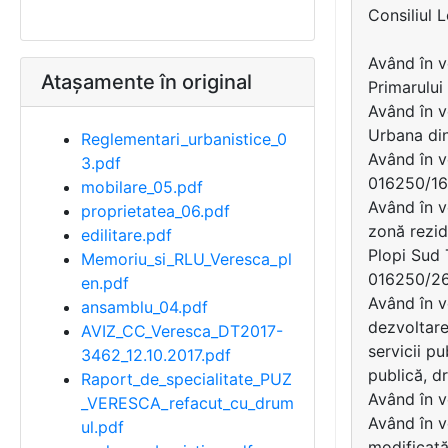
Consiliul 
Având în v
Atașamente în original
Primarulu
Având în v
Urbana din
Reglementari_urbanistice_0
Având în v
3.pdf
016250/16.
mobilare_05.pdf
Având în v
proprietatea_06.pdf
zonă rezid
edilitare.pdf
Plopi Sud 
Memoriu_si_RLU_Veresca_pl
016250/26
en.pdf
Având în v
ansamblu_04.pdf
dezvoltare
AVIZ_CC_Veresca_DT2017-
servicii p
3462_12.10.2017.pdf
publică, dr
Raport_de_specialitate_PUZ
Având în v
_VERESCA_refacut_cu_drum
Având în v
ul.pdf
modificată