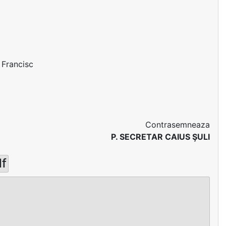
l Francisc
Contrasemneaza
P. SECRETAR CAIUS ŞULI
df