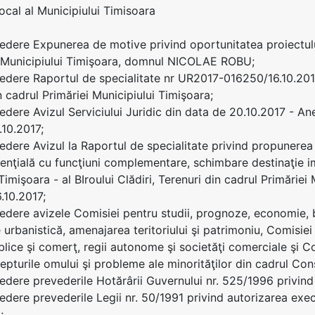
Local al Municipiului Timisoara
edere Expunerea de motive privind oportunitatea proiectul
i Municipiului Timişoara, domnul NICOLAE ROBU;
edere Raportul de specialitate nr UR2017-016250/16.10.2017
 cadrul Primăriei Municipiului Timişoara;
edere Avizul Serviciului Juridic din data de 20.10.2017 - An
10.2017;
edere Avizul la Raportul de specialitate privind propunerea
enţială cu funcţiuni complementare, schimbare destinaţie i
Timişoara - al BIroului Clădiri, Terenuri din cadrul Primăriei
.10.2017;
edere avizele Comisiei pentru studii, prognoze, economie, b
 urbanistică, amenajarea teritoriului şi patrimoniu, Comisiei
ublice şi comerţ, regii autonome şi societăţi comerciale şi Co
epturile omului şi probleme ale minorităţilor din cadrul Cons
edere prevederile Hotărârii Guvernului nr. 525/1996 privin
edere prevederile Legii nr. 50/1991 privind autorizarea execut
;