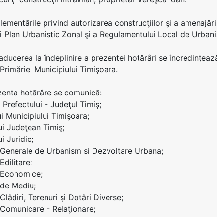
glementările privind autorizarea construcţiilor şi a amenajăr
i Plan Urbanistic Zonal şi a Regulamentului Local de Urban
 aducerea la îndeplinire a prezentei hotărâri se încredinţe
 Primăriei Municipiului Timişoara.
ezenta hotărâre se comunică:
ei Prefectului - Judeţul Timiş;
ui Municipiului Timişoara;
lui Judeţean Timiş;
ui Juridic;
i Generale de Urbanism si Dezvoltare Urbana;
Edilitare;
i Economice;
i de Mediu;
 Clădiri, Terenuri şi Dotări Diverse;
i Comunicare - Relaţionare;