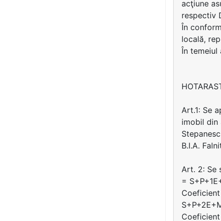
acţiune as
respectiv 
În conformi
locală, rep
În temeiul
HOTARAS
Art.1: Se 
imobil din
Stepanescu 
B.I.A. Fal
Art. 2: Se
= S+P+1E+
Coeficient
S+P+2E+M/
Coeficient