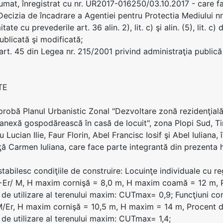
umat, înregistrat cu nr. UR2017-016250/03.10.2017 - care 
Decizia de încadrare a Agentiei pentru Protectia Mediului nr
tate cu prevederile art. 36 alin. 2), lit. c) şi alin. (5), lit.
ublicată şi modificată;
 art. 45 din Legea nr. 215/2001 privind administraţia publică 
TE
aprobă Planul Urbanistic Zonal "Dezvoltare zonă rezidenţia
 anexă gospodărească în casă de locuit", zona Plopi Sud, T
Lucian Ilie, Faur Florin, Abel Francisc Iosif şi Abel Iuliana,
niţă Carmen Iuliana, care face parte integrantă din prezenta 
 stabilesc condiţiile de construire: Locuinţe individuale cu
Er/ M, H maxim cornişă = 8,0 m, H maxim coamă = 12 m, P
 de utilizare al terenului maxim: CUTmax= 0,9; Funcţiuni
Er, H maxim cornişă = 10,5 m, H maxim = 14 m, Procent d
 de utilizare al terenului maxim: CUTmax= 1,4;