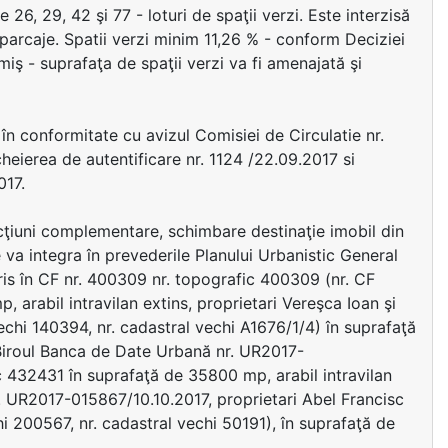
6, 29, 42 şi 77 - loturi de spaţii verzi. Este interzisă
 parcaje. Spatii verzi minim 11,26 % - conform Deciziei
iş - suprafaţa de spaţii verzi va fi amenajată şi
în conformitate cu avizul Comisiei de Circulatie nr.
ierea de autentificare nr. 1124 /22.09.2017 si
017.
ncţiuni complementare, schimbare destinaţie imobil din
va integra în prevederile Planului Urbanistic General
cris în CF nr. 400309 nr. topografic 400309 (nr. CF
 arabil intravilan extins, proprietari Vereşca Ioan şi
echi 140394, nr. cadastral vechi A1676/1/4) în suprafaţă
 Biroul Banca de Date Urbană nr. UR2017-
c 432431 în suprafaţă de 35800 mp, arabil intravilan
. UR2017-015867/10.10.2017, proprietari Abel Francisc
hi 200567, nr. cadastral vechi 50191), în suprafaţă de