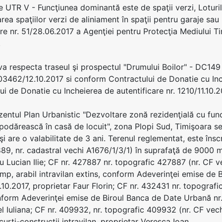
 UTR V - Funcţiunea dominantă este de spaţii verzi, Loturile 2
rea spaţiilor verzi de aliniament în spaţii pentru garaje sau
re nr. 51/28.06.2017 a Agenţiei pentru Protecţia Mediului Tim
.
 va respecta traseul şi prospectul "Drumului Boilor" - DC149 
462/12.10.2017 si conform Contractului de Donatie cu Inche
ui de Donatie cu Incheierea de autentificare nr. 1210/11.10.2
ezentul Plan Urbanistic "Dezvoltare zonă rezidenţială cu fu
odărească în casă de locuit", zona Plopi Sud, Timişoara se 
şi are o valabilitate de 3 ani. Terenul reglementat, este îns
89, nr. cadastral vechi A1676/1/3/1) în suprafaţă de 9000 mp,
 Lucian Ilie; CF nr. 427887 nr. topografic 427887 (nr. CF v
p, arabil intravilan extins, conform Adeverinţei emise de
10.2017, proprietar Faur Florin; CF nr. 432431 nr. topografi
nform Adeverinţei emise de Biroul Banca de Date Urbană nr
bel Iuliana; CF nr. 409932, nr. topografic 409932 (nr. CF vec
urţi-construcţii intravilan, proprietar Vereşca Ioan.