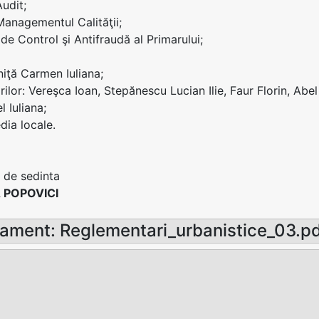
Audit;
 Managementul Calităţii;
 de Control şi Antifraudă al Primarului;
lniţă Carmen Iuliana;
rilor: Vereşca Ioan, Stepănescu Lucian Ilie, Faur Florin, Abe
l Iuliana;
ia locale.
 de sedinta
 POPOVICI
ament: Reglementari_urbanistice_03.p