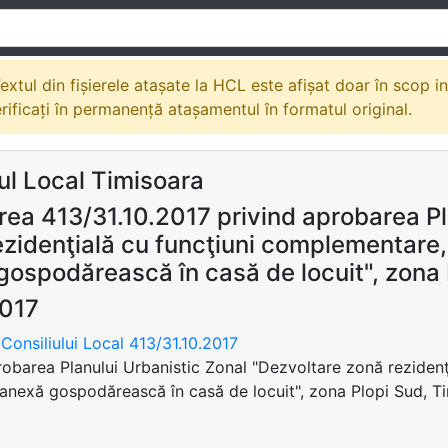
extul din fișierele atașate la HCL este afișat doar în scop i
erificați în permanență atașamentul în formatul original.
ul Local Timisoara
rea 413/31.10.2017 privind aprobarea Pl
ezidenţială cu funcţiuni complementare,
gospodărească în casă de locuit", zona 
2017
Consiliului Local 413/31.10.2017
robarea Planului Urbanistic Zonal "Dezvoltare zonă reziden
 anexă gospodărească în casă de locuit", zona Plopi Sud, T