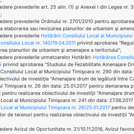
edere prevederile art. 25 alin. (1) şi Anexei I din Legea nr. 
;
edere prevederile Ordinului nr. 2701/2010 pentru aprobarea
la elaborarea sau revizuirea planurilor de urbanism şi amenaj
vedere prevederile
Hotărârii Consiliului Local al Municipiulu
onsiliului Local nr. 140/19.04.2011
privind aprobarea "Regula
rea planurilor de urbanism şi amenajare a teritoriului";
edere prevederile urmatoarelor Hotărâri:
Hotărârea Consiliu
5
privind aprobarea "Studiului de Fezabilitate Amenajare Dr
Consiliului Local al Municipiului Timişoara nr. 290 din data
iectivului de investiţie "Amenajare drum de legătură între C
ui Timişoara nr. 26 din data: 25.01.2017 pentru demararea pr
i pentru realizarea obiectivului de investiţii "Amenajare dr
i Local al Municipiului Timişoara nr. 241 din data: 27.06.20
i Local al Municipiului Timişoara nr. 26/25.01.2017
pentru dem
ilor de terenuri pentru realizarea obiectivului de investiţii 
dere Avizul de Oportunitate nr. 21/10.11.2016, Avizul favorab