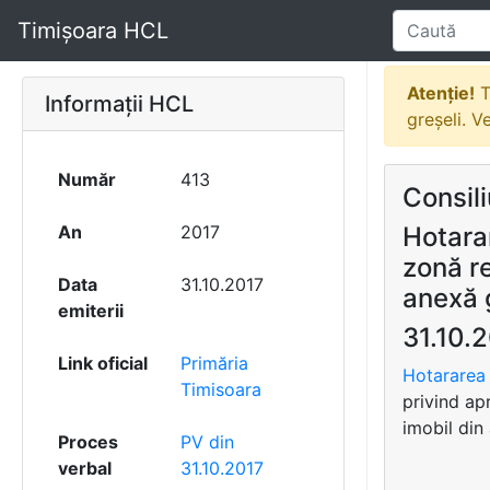
Timișoara HCL
Atenție!
T
Informații HCL
greșeli. V
Număr
413
Consili
An
2017
Hotara
zonă r
Data
31.10.2017
anexă 
emiterii
31.10.
Link oficial
Primăria
Hotararea 
Timisoara
privind ap
imobil din
Proces
PV din
verbal
31.10.2017