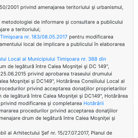
350/2001 privind amenajarea teritoriului şi urbanismul,
 metodologiei de informare şi consultare a publicului
are a teritoriului;
i Timişoara nr. 183/08.05.2017
pentru modificarea
mentului local de implicare a publicului în elaborarea
lui Local al Municipiului Timişoara nr. 388 din
um de legătură între Calea Moşniţei şi DC 149",
: 25.06.2015 privind aprobarea traseului drumului
alea Moşniţei şi DC149", Hotărârea Consiliului Local al
ocedurilor privind acceptarea donaţiilor proprietarilor
um de legătură între Calea Moşniţei şi DC149", Hotărârea
17 privind modificarea şi completarea
Hotărârii
ararea procedurilor privind acceptarea donaţiilor
"Amenajare drum de legătură între Calea Moşniţei şi
il al Arhitectului Şef nr. 15/27.07.2017, Planul de