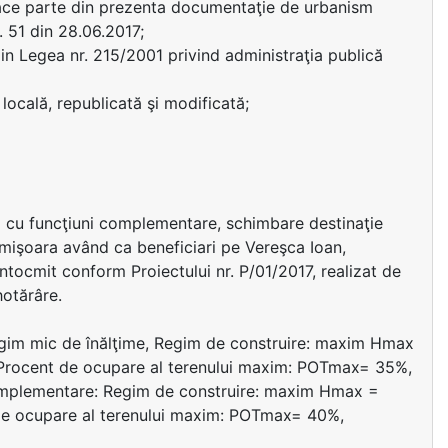
face parte din prezenta documentaţie de urbanism
. 51 din 28.06.2017;
 c) din Legea nr. 215/2001 privind administraţia publică
locală, republicată şi modificată;
lă cu funcţiuni complementare, schimbare destinaţie
imişoara având ca beneficiari pe Vereşca Ioan,
 întocmit conform Proiectului nr. P/01/2017, realizat de
hotărâre.
 regim mic de înălţime, Regim de construire: maxim Hmax
rocent de ocupare al terenului maxim: POTmax= 35%,
 complementare: Regim de construire: maxim Hmax =
e ocupare al terenului maxim: POTmax= 40%,