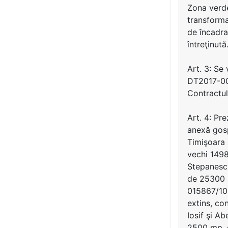
Zona verde
transforma
de încadra
întreţinută
Art. 3: Se
DT2017-003
Contractul
Art. 4: Pr
anexă gosp
Timişoara 
vechi 1498
Stepanescu
de 25300 m
015867/10.
extins, co
Iosif şi A
2500 mp, c