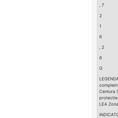
, 7
2
1
6
, 2
6
G
LEGENDA: 
complemen
Centura 
protectie
LEA Zona 
INDICATOR