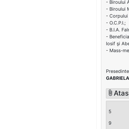
- Biroului 
- Biroului
- Corpului
- O.C.P.I.;
- B.I.A. Fa
- Beneficia
Iosif şi Abe
- Mass-med
Presedinte
GABRIELA
Atas
5
9