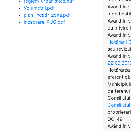
reglem_urbanistice.pdf
Având în v
Volumetrii.pdf
modificată
plan_incadr_zona.pdf
Având în v
incadrare_PUG.pdf
cu privire 
Având în 
Hotărârii C
sau revizui
Având în v
22.09.201
Hotărârea 
aferent ob
Municipiul
de terenur
Consiliulu
Consiliulu
proprietar
DC149";
Având în ve