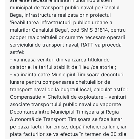
aferente necesare infiintarii unui nou sistem
municipal de transport public naval pe Canalul
Bega, infrastructura realizata prin proiectul
'Reabilitarea infrastructurii publice urbane a
malurilor Canalului Bega', cod SMIS 31814, pentru
acoperirea cheltuielilor curente necesare operarii
serviciului de transport naval, RATT va proceda
astfel:
- va incasa venituri din vanzarea titlului de
calatorie, la tariful stabilit de 1 leu /calatorie ;
- va inainta catre Municipiul Timisoara deconturi
lunare pentru compensarea cheltuielilor de
transport naval de la bugetul local, calculat astfel:
Compensatie = Cheltuieli de exploatare - venituri
asociate transportului public naval cu vaporete
Decontarea între Municipiul Timişoara şi Regia
Autonomă de Transport Timişoara se face lunar
pe baza facturilor emise, după încheierea lunii, iar
plata facturilor se va efectua în termen de 30 zile