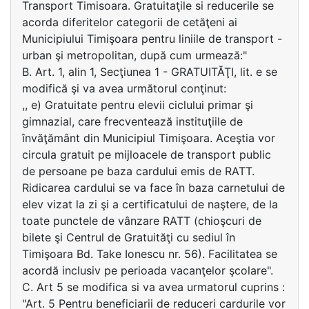
Transport Timisoara. Gratuitaţile si reducerile se
acorda diferitelor categorii de cetăţeni ai
Municipiului Timişoara pentru liniile de transport -
urban şi metropolitan, după cum urmează:"
B. Art. 1, alin 1, Secţiunea 1 - GRATUITĂŢI, lit. e se
modifică şi va avea următorul conţinut:
,, e) Gratuitate pentru elevii ciclului primar şi
gimnazial, care frecventează instituţiile de
învăţământ din Municipiul Timişoara. Aceştia vor
circula gratuit pe mijloacele de transport public
de persoane pe baza cardului emis de RATT.
Ridicarea cardului se va face în baza carnetului de
elev vizat la zi şi a certificatului de naştere, de la
toate punctele de vânzare RATT (chioşcuri de
bilete şi Centrul de Gratuităţi cu sediul în
Timişoara Bd. Take Ionescu nr. 56). Facilitatea se
acordă inclusiv pe perioada vacanţelor şcolare".
C. Art 5 se modifica si va avea urmatorul cuprins :
"Art. 5 Pentru beneficiarii de reduceri cardurile vor