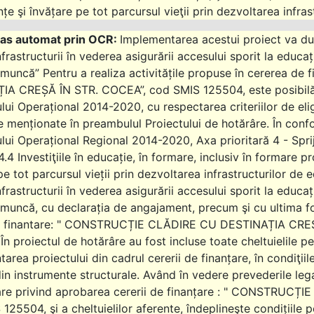
e şi învățare pe tot parcursul vieţii prin dezvoltarea infras
Implementarea acestui proiect va duc
infrastructurii în vederea asigurării accesului sporit la educați
 muncă” Pentru a realiza activitățile propuse în cererea d
IA CREȘĂ ÎN STR. COCEA”, cod SMIS 125504, este posibilă 
ui Operațional 2014-2020, cu respectarea criteriilor de eligib
 menționate în preambulul Proiectului de hotărâre. În confor
ui Operațional Regional 2014-2020, Axa prioritară 4 - Spriji
i 4.4 Investiţiile în educație, în formare, inclusiv în formar
pe tot parcursul vieții prin dezvoltarea infrastructurilor de
infrastructurii în vederea asigurării accesului sporit la educați
 muncă, cu declarația de angajament, precum şi cu ultima f
de finantare: " CONSTRUCȚIE CLĂDIRE CU DESTINAȚIA CREŞĂ
 În proiectul de hotărâre au fost incluse toate cheltuielile pe
area proiectului din cadrul cererii de finanțare, în condiţiile
 din instrumente structurale. Având în vedere prevederile le
âre privind aprobarea cererii de finanțare : " CONSTRUC
125504, şi a cheltuielilor aferente, îndeplineşte condițiile p