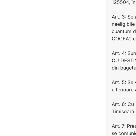
125504, în
Art. 3: Se
neeligibile
cuantum d
COCEA", c
Art. 4: Su
CU DESTIN
din bugetul
Art. 5: Se
ulterioare 
Art. 6: Cu
Timisoara.
Art. 7: Pre
se comuni