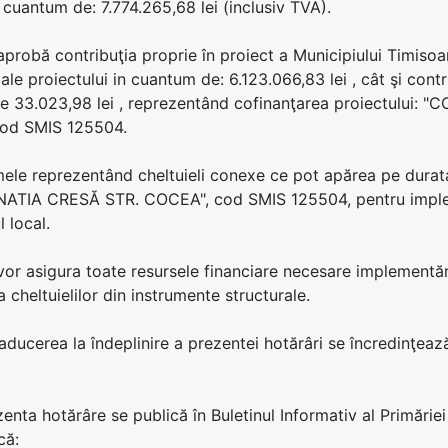
 cuantum de: 7.774.265,68 lei (inclusiv TVA).
 aprobă contribuţia proprie în proiect a Municipiului Timisoa
 ale proiectului in cuantum de: 6.123.066,83 lei , cât şi contr
e 33.023,98 lei , reprezentând cofinanţarea proiectulu
od SMIS 125504.
mele reprezentând cheltuieli conexe ce pot apărea pe dur
ATIA CRESĂ STR. COCEA", cod SMIS 125504, pentru implemen
 local.
 vor asigura toate resursele financiare necesare implementării
a cheltuielilor din instrumente structurale.
 aducerea la îndeplinire a prezentei hotărâri se încredinţeaz
zenta hotărâre se publică în Buletinul Informativ al Primăriei
că: