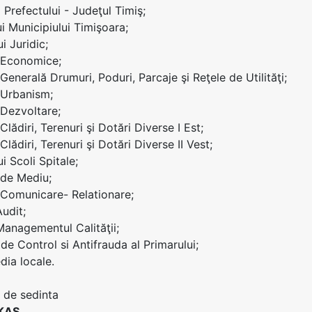
ei Prefectului - Judeţul Timiş;
ui Municipiului Timişoara;
ui Juridic;
i Economice;
 Generală Drumuri, Poduri, Parcaje şi Reţele de Utilităţi;
i Urbanism;
 Dezvoltare;
 Clădiri, Terenuri şi Dotări Diverse I Est;
 Clădiri, Terenuri şi Dotări Diverse II Vest;
ui Scoli Spitale;
i de Mediu;
i Comunicare- Relationare;
Audit;
 Managementul Calităţii;
 de Control si Antifrauda al Primarului;
ia locale.
 de sedinta
KAS