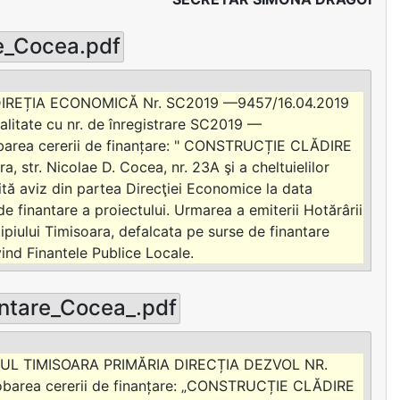
e_Cocea.pdf
IREȚIA ECONOMICĂ Nr. SC2019 —9457/16.04.2019
itate cu nr. de înregistrare SC2019 —
robarea cererii de finanțare: " CONSTRUCȚIE CLĂDIRE
r. Nicolae D. Cocea, nr. 23A şi a cheltuielilor
ită aviz din partea Direcţiei Economice la data
e finantare a proiectului. Urmarea a emiterii Hotărârii
cipiului Timisoara, defalcata pe surse de finantare
ind Finantele Publice Locale.
antare_Cocea_.pdf
UL TIMISOARA PRIMĂRIA DIRECȚIA DEZVOL NR.
barea cererii de finanțare: „CONSTRUCȚIE CLĂDIRE