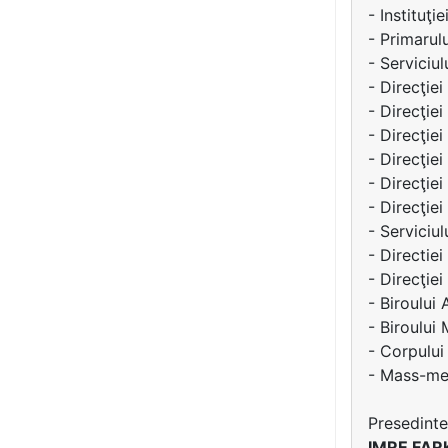
- Instituţi
- Primarul
- Serviciul
- Direcţie
- Direcţiei
- Direcţie
- Direcţiei
- Direcţiei
- Direcţiei
- Serviciul
- Directie
- Direcţie
- Biroului 
- Biroului
- Corpului
- Mass-med
Presedinte
IMRE FAR