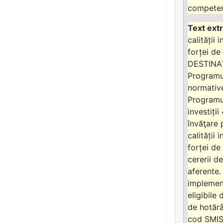
competenț
calității 
forței de
DESTINAȚ
Programul
normative
Programul
investiți
învăţare 
calității 
forței de
cererii 
aferente.
implement
eligibile
de hotăr
cod SMIS 