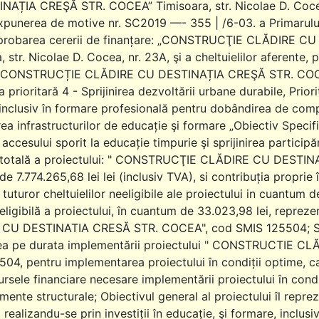
AȚIA CREŞĂ STR. COCEA” Timisoara, str. Nicolae D. Cocea, n
punerea de motive nr. SC2019 —- 355 | /6-03. a Primarului 
aprobarea cererii de finanțare: „CONSTRUCŢIE CLĂDIRE 
, str. Nicolae D. Cocea, nr. 23A, şi a cheltuielilor aferente
l: „CONSTRUCȚIE CLĂDIRE CU DESTINAȚIA CREŞĂ STR. COCE
prioritară 4 - Sprijinirea dezvoltării urbane durabile, Priorita
inclusiv în formare profesională pentru dobândirea de compet
ea infrastructurilor de educație şi formare „Obiectiv Specific
i accesului sporit la educație timpurie şi sprijinirea particip
 totală a proiectului: " CONSTRUCŢIE CLĂDIRE CU DESTIN
e 7.774.265,68 lei lei (inclusiv TVA), si contribuția proprie
 tuturor cheltuielilor neeligibile ale proiectului in cuantum d
eligibilă a proiectului, în cuantum de 33.023,98 lei, repr
CU DESTINATIA CRESĂ STR. COCEA", cod SMIS 125504; Se 
ea pe durata implementării proiectului " CONSTRUCTIE 
04, pentru implementarea proiectului în condiții optime, ca
ursele financiare necesare implementării proiectului în condiț
umente structurale; Obiectivul general al proiectului îl reprez
 realizandu-se prin investiții în educație, şi formare, inclu