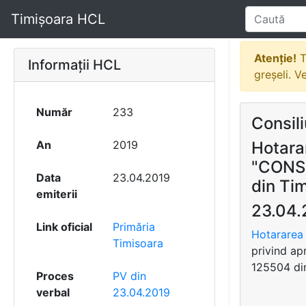
Timișoara HCL
Atenție!
T
Informații HCL
greșeli. V
Număr
233
Consili
An
2019
Hotara
"CONS
Data
23.04.2019
din Tim
emiterii
23.04.
Link oficial
Primăria
Hotararea 
Timisoara
privind a
125504 din
Proces
PV din
verbal
23.04.2019