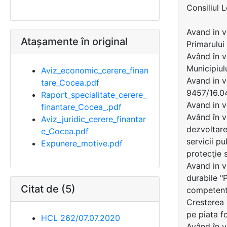
Consiliul 
Avand in v
Atașamente în original
Primarului
Având în v
Municipiul
Aviz_economic_cerere_finan
Avand in v
tare_Cocea.pdf
9457/16.0
Raport_specialitate_cerere_
Avand in v
finantare_Cocea_.pdf
Având în v
Aviz_juridic_cerere_finantar
dezvoltare
e_Cocea.pdf
servicii p
Expunere_motive.pdf
protecţie s
Avand in v
durabile "P
Citat de (5)
competente
Cresterea c
pe piata f
HCL 262/07.07.2020
Având în 