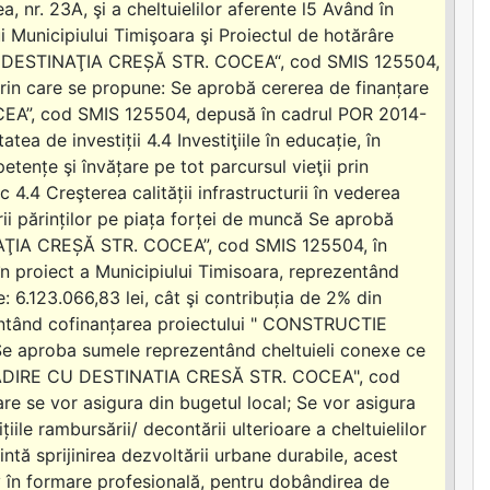
r. 23A, şi a cheltuielilor aferente l5 Având în
Municipiului Timişoara şi Proiectul de hotărâre
CU DESTINAŢIA CREȘĂ STR. COCEA“, cod SMIS 125504,
, prin care se propune: Se aprobă cererea de finanțare
A”, cod SMIS 125504, depusă în cadrul POR 2014-
tea de investiții 4.4 Investiţiile în educație, în
ențe şi învățare pe tot parcursul vieţii prin
 4.4 Creşterea calității infrastructurii în vederea
ării părinților pe piața forței de muncă Se aprobă
AŢIA CREȘĂ STR. COCEA”, cod SMIS 125504, în
 în proiect a Municipiului Timisoara, reprezentând
e: 6.123.066,83 lei, cât şi contribuția de 2% din
ezentând cofinanțarea proiectului " CONSTRUCTIE
aproba sumele reprezentând cheltuieli conexe ce
CLĂDIRE CU DESTINATIA CRESĂ STR. COCEA", cod
re se vor asigura din bugetul local; Se vor asigura
iile rambursării/ decontării ulterioare a cheltuielilor
intă sprijinirea dezvoltării urbane durabile, acest
siv în formare profesională, pentru dobândirea de