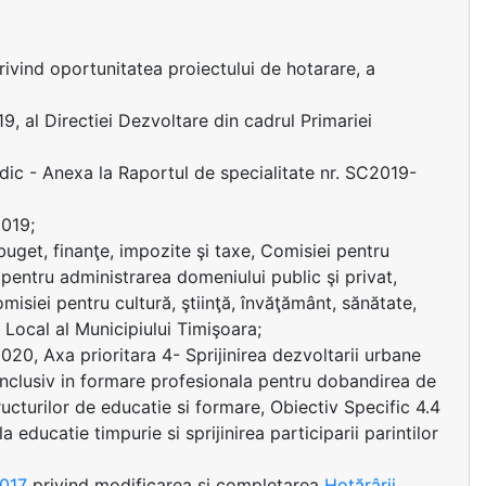
vind oportunitatea proiectului de hotarare, a
, al Directiei Dezvoltare din cadrul Primariei
dic - Anexa la Raportul de specialitate nr. SC2019-
019;
uget, finanţe, impozite şi taxe, Comisiei pentru
 pentru administrarea domeniului public şi privat,
misiei pentru cultură, ştiinţă, învăţământ, sănătate,
i Local al Municipiului Timişoara;
0, Axa prioritara 4- Sprijinirea dezvoltarii urbane
e, inclusiv in formare profesionala pentru dobandirea de
ructurilor de educatie si formare, Obiectiv Specific 4.4
la educatie timpurie si sprijinirea participarii parintilor
2017
privind modificarea si completarea
Hotărârii