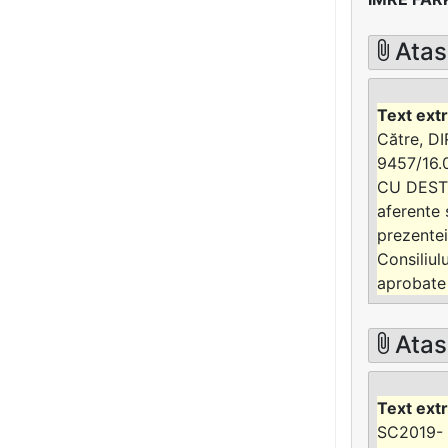
Atas
Către, D
9457/16.0
CU DESTIN
aferente 
prezentei
Consiliul
aprobate 
Atas
SC2019- 