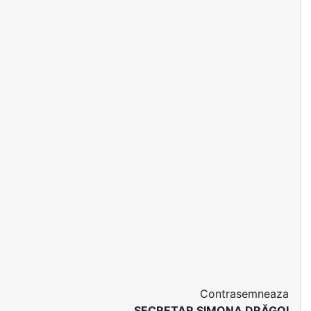
Contrasemneaza
SECRETAR SIMONA DRĂGOI