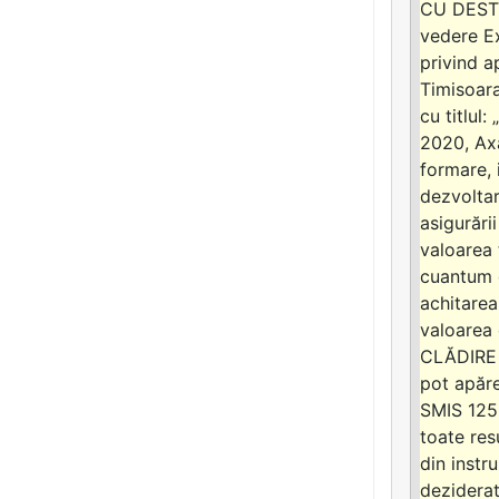
CU DESTIN
vedere Ex
privind 
Timisoara
cu titlu
2020, Axa 
formare, 
dezvoltar
asigurări
valoarea
cuantum d
achitarea
valoarea 
CLĂDIRE 
pot apăr
SMIS 1255
toate res
din instr
deziderat