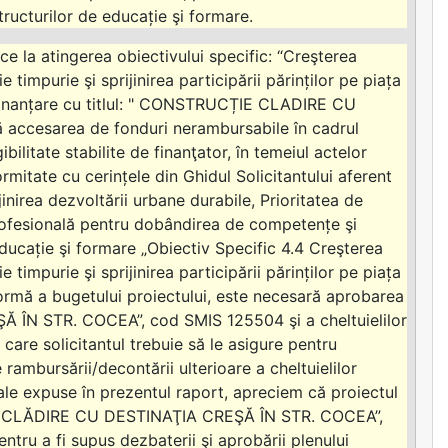
tructurilor de educație şi formare.
e la atingerea obiectivului specific: “Creşterea
e timpurie şi sprijinirea participării părinților pe piața
e finanțare cu titlul: " CONSTRUCȚIE CLADIRE CU
accesarea de fonduri nerambursabile în cadrul
ilitate stabilite de finanţator, în temeiul actelor
mitate cu cerințele din Ghidul Solicitantului aferent
nirea dezvoltării urbane durabile, Prioritatea de
e profesională pentru dobândirea de competențe şi
 educație şi formare „Obiectiv Specific 4.4 Creşterea
e timpurie şi sprijinirea participării părinților pe piața
ormă a bugetului proiectului, este necesară aprobarea
 ÎN STR. COCEA”, cod SMIS 125504 şi a cheltuielilor
 care solicitantul trebuie să le asigure pentru
 rambursării/decontării ulterioare a cheltuielilor
gale expuse în prezentul raport, apreciem că proiectul
ȚIE CLĂDIRE CU DESTINAŢIA CREŞĂ ÎN STR. COCEA”,
entru a fi supus dezbaterii şi aprobării plenului