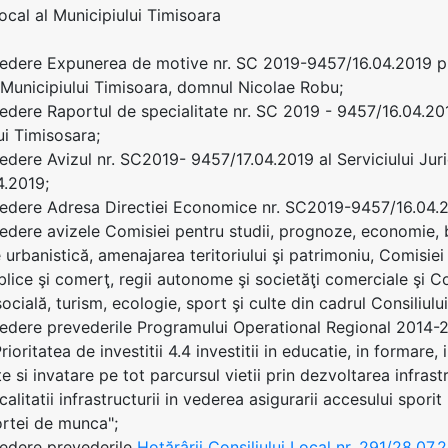
Local al Municipiului Timisoara
edere Expunerea de motive nr. SC 2019-9457/16.04.2019 pri
 Municipiului Timisoara, domnul Nicolae Robu;
edere Raportul de specialitate nr. SC 2019 - 9457/16.04.2019
ui Timisosara;
edere Avizul nr. SC2019- 9457/17.04.2019 al Serviciului Juri
4.2019;
edere Adresa Directiei Economice nr. SC2019-9457/16.04.2
edere avizele Comisiei pentru studii, prognoze, economie, b
 urbanistică, amenajarea teritoriului şi patrimoniu, Comisiei
ublice şi comerţ, regii autonome şi societăţi comerciale şi Co
ocială, turism, ecologie, sport şi culte din cadrul Consiliulu
edere prevederile Programului Operational Regional 2014-202
rioritatea de investitii 4.4 investitii in educatie, in formar
 si invatare pe tot parcursul vietii prin dezvoltarea infrast
alitatii infrastructurii in vederea asigurarii accesului sporit 
ortei de munca";
vedere prevederile
Hotărârii Consiliului Local nr. 291/28.07.