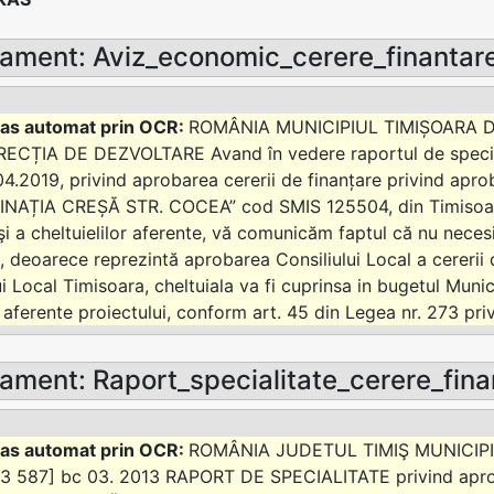
ament: Aviz_economic_cerere_finantar
ROMÂNIA MUNICIPIUL TIMIȘOARA D
IRECȚIA DE DEZVOLTARE Avand în vedere raportul de special
4.2019, privind aprobarea cererii de finanțare privind ap
AȚIA CREȘĂ STR. COCEA” cod SMIS 125504, din Timisoara, st
şi a cheltuielilor aferente, vă comunicăm faptul că nu neces
, deoarece reprezintă aprobarea Consiliului Local a cererii d
ui Local Timisoara, cheltuiala va fi cuprinsa in bugetul Muni
aferente proiectului, conform art. 45 din Legea nr. 273 priv
ament: Raport_specialitate_cerere_fin
ROMÂNIA JUDETUL TIMIŞ MUNICIPI
3 587] bc 03. 2013 RAPORT DE SPECIALITATE privind apro