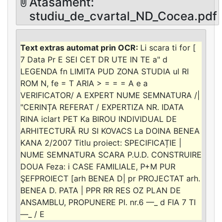
Atasament:
studiu_de_cvartal_ND_Cocea.pdf
Li scara ti for [
7 Data Pr E SEI CET DR UTE IN TE a" d
LEGENDA fn LIMITA PUD ZONA STUDIA ul RI
ROM N, fe = T ARIA > = = = A e a
VERIFICATOR/ A EXPERT NUME SEMNATURA /|
"CERINȚA REFERAT / EXPERTIZA NR. IDATA
RINA iclart PET Ka BIROU INDIVIDUAL DE
ARHITECTURĂ RU SI KOVACS La DOINA BENEA
KANA 2/2007 Titlu proiect: SPECIFICAȚIE |
NUME SEMNATURA SCARA P.U.D. CONSTRUIRE
DOUA Feza: i CASE FAMILIALE, P+M PUR
ŞEFPROIECT [arh BENEA D| pr PROJECTAT arh.
BENEA D. PATA | PPR RR RES OZ PLAN DE
ANSAMBLU, PROPUNERE PI. nr.6 —_ d FIA 7 TI
—_ / E