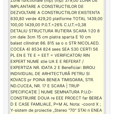
Zone functionale (mp) (mp) 379,00 ZONA DE
IMPLANTARE A CONSTRUCTIILOR DE
DEZVOLTARE A CONSTRUCTIILOR EXISTENTA
630,80 verde 429,20 platforme TOTAL 1439,00
100,00 1439,00 P.0.T.=26% C.U.T.=0,38
DETALIU STRUCTURA RUTIERA SCARA 1:20 8
cm dale 3cm 15 cm piatra sparta E 10 cm
balast cilindrat 86. 815 sa o o STR NICOLAED.
COCEA 4) 8534 824 sees SEA 530 CERTI 56
PL EN E TE E = EET = VERIFICATOR/ RIN
EXPERT NUME stie UA E E REFERAT /
EXPERTIZA NR. IDATA 2 E Beneficiar: BIROU
INDIVIDUAL DE ARHITECTURĂ PETRU SI
KOVACS pr POINA BENEA TIMISOARA, STR.
ND.CUCEA, NR. 17 E SCARA | TRUP
SPECIFICAŢIE | NUME SEMNATURA P.U.D-
CONSTRUIRE DOUA re EEE PROECT far BEREA
D E CASE FAMILIALE, P+M AL Nota: -coord X ;
Y-sistem de proiectie „Stereo "70" STAI n ENEA