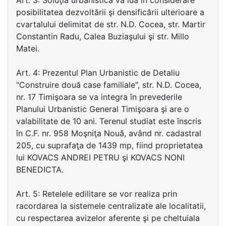
Art. 3: Soluţia urbanistică va lua în considerare
posibilitatea dezvoltării şi densificării ulterioare a
cvartalului delimitat de str. N.D. Cocea, str. Martir
Constantin Radu, Calea Buziaşului şi str. Millo
Matei.
Art. 4: Prezentul Plan Urbanistic de Detaliu
"Construire două case familiale", str. N.D. Cocea,
nr. 17 Timişoara se va integra în prevederile
Planului Urbanistic General Timişoara şi are o
valabilitate de 10 ani. Terenul studiat este înscris
în C.F. nr. 958 Moşniţa Nouă, având nr. cadastral
205, cu suprafaţa de 1439 mp, fiind proprietatea
lui KOVACS ANDREI PETRU şi KOVACS NONI
BENEDICTA.
Art. 5: Retelele edilitare se vor realiza prin
racordarea la sistemele centralizate ale localitatii,
cu respectarea avizelor aferente şi pe cheltuiala