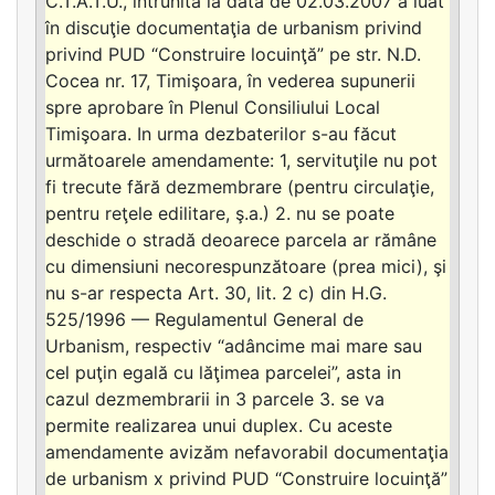
C.T.A.T.U., întrunită la data de 02.03.2007 a luat
în discuţie documentaţia de urbanism privind
privind PUD “Construire locuinţă” pe str. N.D.
Cocea nr. 17, Timişoara, în vederea supunerii
spre aprobare în Plenul Consiliului Local
Timişoara. In urma dezbaterilor s-au făcut
următoarele amendamente: 1, servituţile nu pot
fi trecute fără dezmembrare (pentru circulaţie,
pentru reţele edilitare, ş.a.) 2. nu se poate
deschide o stradă deoarece parcela ar rămâne
cu dimensiuni necorespunzătoare (prea mici), şi
nu s-ar respecta Art. 30, lit. 2 c) din H.G.
525/1996 — Regulamentul General de
Urbanism, respectiv “adâncime mai mare sau
cel puţin egală cu lăţimea parcelei”, asta in
cazul dezmembrarii in 3 parcele 3. se va
permite realizarea unui duplex. Cu aceste
amendamente avizăm nefavorabil documentaţia
de urbanism x privind PUD “Construire locuinţă”