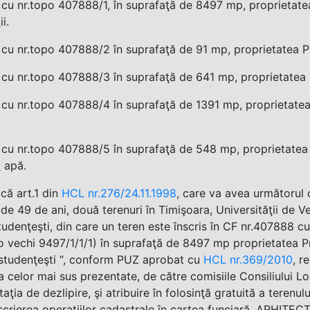
 cu nr.topo 407888/1, în suprafaţă de 8497 mp, proprietatea
i.
 cu nr.topo 407888/2 în suprafaţă de 91 mp, proprietatea Pr
 cu nr.topo 407888/3 în suprafaţă de 641 mp, proprietatea P
 cu nr.topo 407888/4 în suprafaţă de 1391 mp, proprietatea 
 cu nr.topo 407888/5 în suprafaţă de 548 mp, proprietatea 
ţ apă.
că art.1 din
HCL nr.276/24.11.1998
, care va avea următorul c
de 49 de ani, două terenuri în Timişoara, Universităţii de V
udenţeşti, din care un teren este înscris în CF nr.407888 c
o vechi 9497/1/1/1) în suprafaţă de 8497 mp proprietatea Pr
studenţeşti “, conform PUZ aprobat cu
HCL nr.369/2010
, r
a celor mai sus prezentate, de către comisiile Consiliului Lo
ţia de dezlipire, şi atribuire în folosinţă gratuită a terenu
scrierea operaţiilor cadastrale în cartea funciară. ARHIT