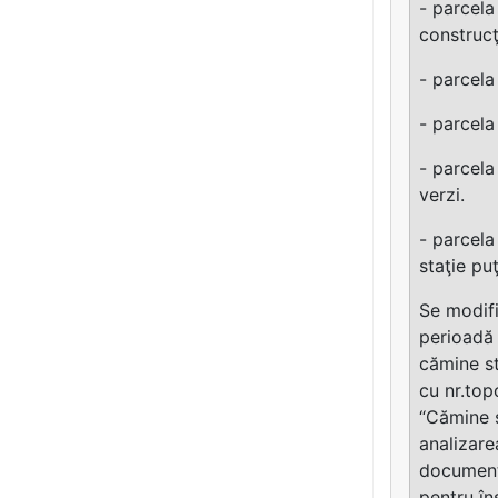
- parcela
construcţi
- parcela
- parcela
- parcela
verzi.
- parcela
staţie pu
Se modifi
perioadă 
cămine st
cu nr.top
“Cămine 
analizare
documenta
pentru în