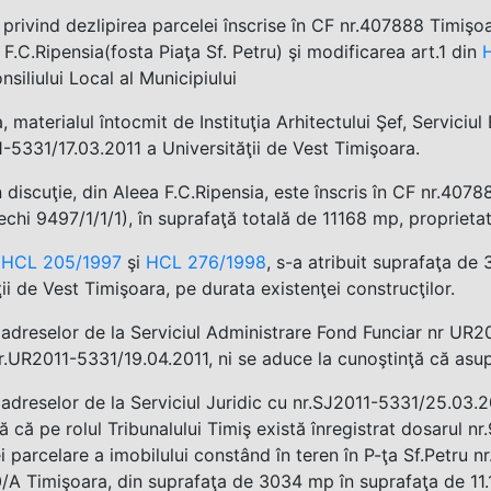
rivind dezlipirea parcelei înscrise în CF nr.407888 Timişo
 F.C.Ripensia(fosta Piaţa Sf. Petru) şi modificarea art.1 din
nsiliului Local al Municipiului
, materialul întocmit de Instituţia Arhitectului Şef, Servic
-5331/17.03.2011 a Universităţii de Vest Timişoara.
n discuţie, din Aleea F.C.Ripensia, este înscris în CF nr.40
echi 9497/1/1/1), în suprafaţă totală de 11168 mp, proprieta
m
HCL 205/1997
şi
HCL 276/1998
, s-a atribuit suprafaţa de 
ţii de Vest Timişoara, pe durata existenţei construcţilor.
dreselor de la Serviciul Administrare Fond Funciar nr UR20
r.UR2011-5331/19.04.2011, ni se aduce la cunoştinţă că asup
dreselor de la Serviciul Juridic cu nr.SJ2011-5331/25.03.20
ă că pe rolul Tribunalului Timiş există înregistrat dosarul 
i parcelare a imobilului constând în teren în P-ţa Sf.Petru nr.
/A Timişoara, din suprafaţa de 3034 mp în suprafaţa de 11.