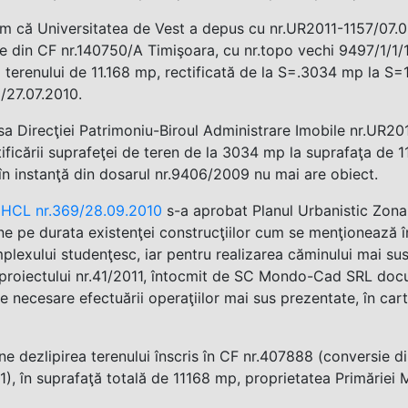
 că Universitatea de Vest a depus cu nr.UR2011-1157/07.06
e din CF nr.140750/A Timişoara, cu nr.topo vechi 9497/1/1/1
 terenului de 11.168 mp, rectificată de la S=.3034 mp la S=
/27.07.2010.
sa Direcţiei Patrimoniu-Biroul Administrare Imobile nr.UR201
ificării suprafeţei de teren de la 3034 mp la suprafaţa de 1
în instanţă din dosarul nr.9406/2009 nu mai are obiect.
m
HCL nr.369/28.09.2010
s-a aprobat Planul Urbanistic Zonal
ne pe durata existenţei construcţiilor cum se menţionează
lexului studenţesc, iar pentru realizarea căminului mai sus
roiectului nr.41/2011, întocmit de SC Mondo-Cad SRL docum
ile necesare efectuării operaţiilor mai sus prezentate, în ca
e dezlipirea terenului înscris în CF nr.407888 (conversie d
1), în suprafaţă totală de 11168 mp, proprietatea Primăriei Mu