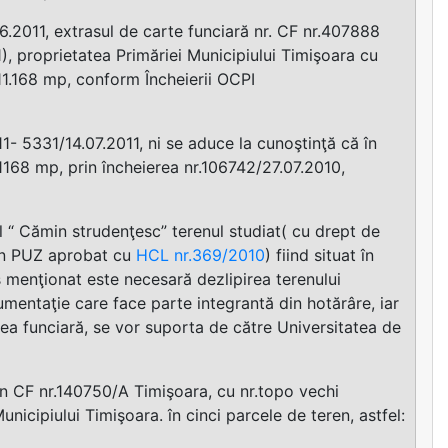
.2011, extrasul de carte funciară nr. CF nr.407888
), proprietatea Primăriei Municipiului Timişoara cu
11.168 mp, conform Încheierii OCPI
1- 5331/14.07.2011, ni se aduce la cunoştinţă că în
1168 mp, prin încheierea nr.106742/27.07.2010,
 “ Cămin strudenţesc” terenul studiat( cu drept de
 în PUZ aprobat cu
HCL nr.369/2010
) fiind situat în
 menţionat este necesară dezlipirea terenului
entaţie care face parte integrantă din hotărâre, iar
rtea funciară, se vor suporta de către Universitatea de
in CF nr.140750/A Timişoara, cu nr.topo vechi
nicipiului Timişoara. în cinci parcele de teren, astfel: