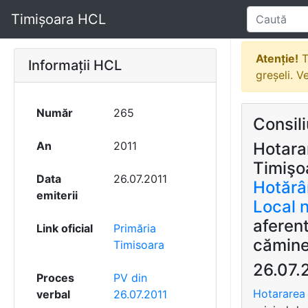
Timișoara HCL
Atenție!
T
Informații HCL
greșeli. V
Număr
265
Consili
An
2011
Hotarar
Timişoa
Data
26.07.2011
Hotărâr
emiterii
Local n
aferent
Link oficial
Primăria
cămine
Timisoara
26.07.
Proces
PV din
Hotararea 
verbal
26.07.2011