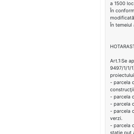
a 1500 loc
În conformi
modificată
În temeiul
HOTARAS
Art.1:Se a
9497/1/1/1
proiectulu
- parcela 
construcţii
- parcela 
- parcela 
- parcela 
verzi.
- parcela 
staţie puţ 