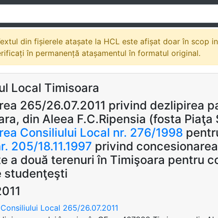
extul din fișierele atașate la HCL este afișat doar în scop i
erificați în permanență atașamentul în formatul original.
ul Local Timisoara
ea 265/26.07.2011 privind dezlipirea pa
ra, din Aleea F.C.Ripensia (fosta Piaţa S
ea Consiliului Local nr. 276/1998
pentr
r. 205/18.11.1997
privind concesionarea f
e a două terenuri în Timişoara pentru co
 studenţeşti
2011
Consiliului Local 265/26.07.2011