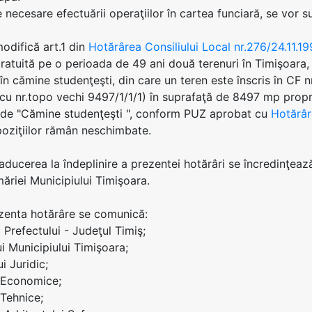
le necesare efectuării operaţiilor în cartea funciară, se vor 
modifică art.1 din
Hotărârea Consiliului Local nr.276/24.11.1
gratuită pe o perioada de 49 ani două terenuri în Timişoara, 
în cămine studenţeşti, din care un teren este înscris în CF
cu nr.topo vechi 9497/1/1/1) în suprafaţă de 8497 mp propri
 de "Cămine studenţeşti ", conform PUZ aprobat cu
Hotărâr
poziţiilor rămân neschimbate.
aducerea la îndeplinire a prezentei hotărâri se încredinţează 
măriei Municipiului Timişoara.
ezenta hotărâre se comunică:
ei Prefectului - Judeţul Timiş;
ui Municipiului Timişoara;
ui Juridic;
i Economice;
 Tehnice;