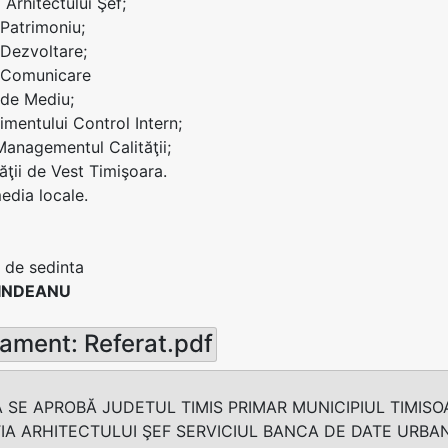
i Arhitectului Şef;
 Patrimoniu;
 Dezvoltare;
i Comunicare
i de Mediu;
mentului Control Intern;
 Managementul Calităţii;
ăţii de Vest Timişoara.
edia locale.
 de sedinta
RINDEANU
ament: Referat.pdf
 SE APROBĂ JUDETUL TIMIS PRIMAR MUNICIPIUL TIMISO
ŢIA ARHITECTULUI ŞEF SERVICIUL BANCA DE DATE URBAN