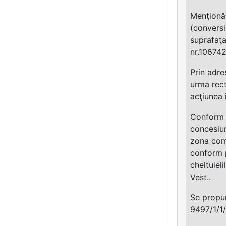
Menţionăm
(conversi
suprafaţa
nr.106742
Prin adre
urma rect
acţiunea 
Confor
concesiu
zona comp
conform p
cheltuiel
Vest..
Se propun
9497/1/1/