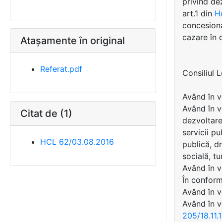
privind de
art.1 din
H
concesiona
cazare în 
Atașamente în original
Referat.pdf
Consiliul 
Având în v
Având în v
Citat de (1)
dezvoltare
servicii p
HCL 62/03.08.2016
publică, dr
socială, tu
Având în v
În conformi
Având în v
Având în 
205/18.11.