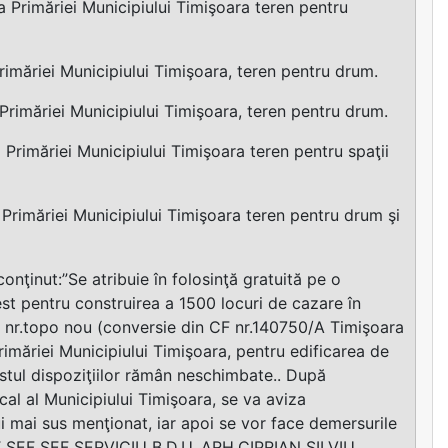
 Primăriei Municipiului Timişoara teren pentru
imăriei Municipiului Timişoara, teren pentru drum.
rimăriei Municipiului Timişoara, teren pentru drum.
Primăriei Municipiului Timişoara teren pentru spaţii
Primăriei Municipiului Timişoara teren pentru drum şi
onţinut:”Se atribuie în folosinţă gratuită pe o
est pentru construirea a 1500 locuri de cazare în
u nr.topo nou (conversie din CF nr.140750/A Timişoara
imăriei Municipiului Timişoara, pentru edificarea de
estul dispoziţiilor rămân neschimbate.. După
cal al Municipiului Timişoara, se va aviza
lui mai sus menţionat, iar apoi se vor face demersurile
ECT ŞEF SEF SERVICIU B.D.U. ARH.CIPRIAN SILVIU