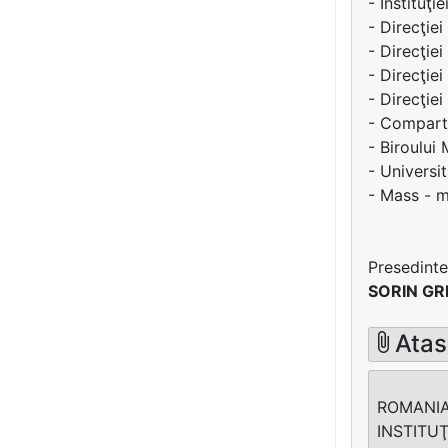
- Instituţie
- Direcţiei
- Direcţiei
- Direcţie
- Direcţie
- Comparti
- Biroului
- Universit
- Mass - m
Presedinte
SORIN G
Atas
ROMANIA
INSTITU