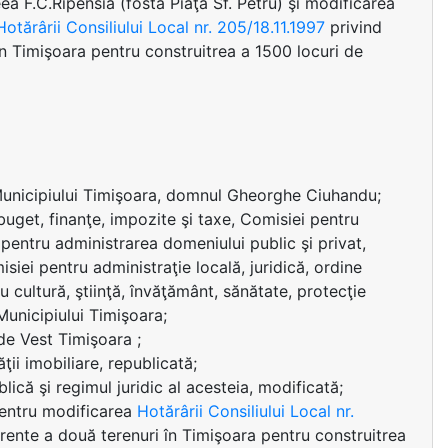
ea F.C.Ripensia (fosta Piaţa Sf. Petru) şi modificarea
Hotărârii Consiliului Local nr. 205/18.11.1997
privind
în Timişoara pentru construitrea a 1500 locuri de
 Municipiului Timişoara, domnul Gheorghe Ciuhandu;
uget, finanţe, impozite şi taxe, Comisiei pentru
 pentru administrarea domeniului public şi privat,
siei pentru administraţie locală, juridică, ordine
u cultură, ştiinţă, învăţământ, sănătate, protecţie
 Municipiului Timişoara;
de Vest Timişoara ;
ţii imobiliare, republicată;
ică şi regimul juridic al acesteia, modificată;
entru modificarea
Hotărârii Consiliului Local nr.
erente a două terenuri în Timişoara pentru construitrea