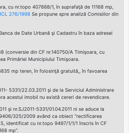
ara, cu nr.topo 407888/1, în suprafaţă de 11168 mp,
HCL 276/1998
Se propune spre analiză Comisiilor din
iul Banca de Date Urbană şi Cadastru în baza adresei
7888 (conversie din CF nr.140750/A Timişoara, cu
tea Primăriei Municipiului Timişoara.
3835 mp teren, în folosinţă gratuită,, în favoarea
11- 5331/22.03.2011 şi de la Serviciul Administrare
ra acestui imobil nu există cereri de revendicare.
11 şi nr.SJ2011-5331/01.04.2011 ni se aduce la
nr.9406/325/2009 având ca obiect “rectificarea
5, identificat cu nr.topo 9497/1/1/1 înscris în CF
168 mp”.