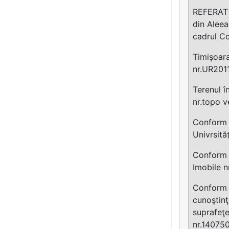
REFERAT p
din Aleea
cadrul Co
Timişoara
nr.UR2011
Terenul î
nr.topo v
Confor
Univrsită
Conform a
Imobile n
Conform a
cunoştinţ
suprafeţe
nr.140750