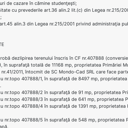
uri de cazare în cămine studenţeşti;
tate cu prevederile art.36 alin.2 lit.(c) din Legea nr.215/20
;
 art.45 alin.3 din Legea nr.215/2001 privind administraţia pub
TE
probă dezlipirea terenului înscris în CF nr.407888 (conversi
), în suprafaţă totală de 11168 mp, proprietatea Primăriei Mu
i nr.41/2011, întocmit de SC Mondo-Cad SRL care face parte 
cu nr.topo 407888/1, în suprafaţă de 8497 mp, proprietatea 
.
cu nr.topo 407888/2 în suprafaţă de 91 mp, proprietatea Pri
cu nr.topo 407888/3 în suprafaţă de 641 mp, proprietatea Pr
cu nr.topo 407888/4 în suprafaţă de 1391 mp, proprietatea P
cu nr.topo 407888/5 în suprafaţă de 548 mp, proprietatea P
apă.