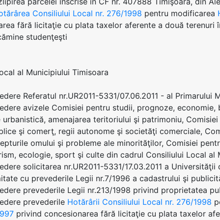
zlipirea parcelei înscrise în CF nr. 407888 Timişoara, din Ale
otărârea Consiliului Local nr. 276/1998
pentru modificarea
rea fără licitaţie cu plata taxelor aferente a două terenuri 
cămine studenţeşti
Local al Municipiului Timisoara
edere Referatul nr.UR2011-5331/07.06.2011 - al Primarului
edere avizele Comisiei pentru studii, prognoze, economie, b
 urbanistică, amenajarea teritoriului şi patrimoniu, Comisiei
ublice şi comerţ, regii autonome şi societăţi comerciale, Comi
epturile omului şi probleme ale minorităţilor, Comisiei pentr
rism, ecologie, sport şi culte din cadrul Consiliului Local al
edere solicitarea nr.UR2011-5331/17.03.2011 a Universităţii 
tate cu prevederile Legii nr.7/1996 a cadastrului şi publicită
edere prevederile Legii nr.213/1998 privind proprietatea publ
vedere prevederile
Hotărârii Consiliului Local nr. 276/1998
p
1997
privind concesionarea fără licitaţie cu plata taxelor af