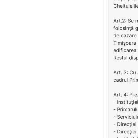
Cheltuieli
Art.2: Se 
folosinţă 
de cazare 
Timişoara 
edificarea
Restul dis
Art. 3: Cu 
cadrul Pri
Art. 4: Pr
- Instituţi
- Primarul
- Serviciul
- Direcţie
- Direcţiei