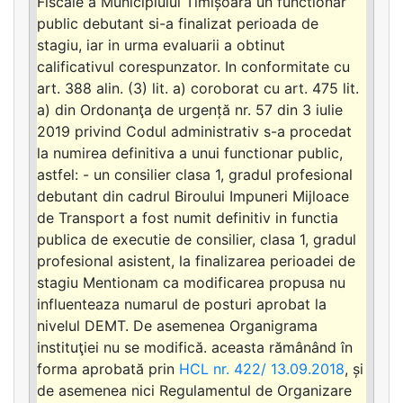
Fiscale a Municipiului Timișoara un functionar
public debutant si-a finalizat perioada de
stagiu, iar in urma evaluarii a obtinut
calificativul corespunzator. In conformitate cu
art. 388 alin. (3) lit. a) coroborat cu art. 475 lit.
a) din Ordonanţa de urgență nr. 57 din 3 iulie
2019 privind Codul administrativ s-a procedat
la numirea definitiva a unui functionar public,
astfel: - un consilier clasa 1, gradul profesional
debutant din cadrul Biroului Impuneri Mijloace
de Transport a fost numit definitiv in functia
publica de executie de consilier, clasa 1, gradul
profesional asistent, la finalizarea perioadei de
stagiu Mentionam ca modificarea propusa nu
influenteaza numarul de posturi aprobat la
nivelul DEMT. De asemenea Organigrama
instituţiei nu se modifică. aceasta rămânând în
forma aprobată prin
HCL nr. 422/ 13.09.2018
, și
de asemenea nici Regulamentul de Organizare