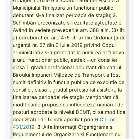
situaţiei actuale e In cadrul Direcţiei Fiscale a
Municipiului Timişoara un functionar public
debutant si-a finalizat perioada de stagiu; 2.
Schimbări preconizate și rezultate așteptate e
Având în vedere prevederile art. 388 alin. (3) lit.
a) coroborat cu art. 475 lit. a) din Ordonanţa de
urgență nr. 57 din 3 iulie 2019 privind Codul
administrativ s-a procedat la numirea definitiva
a unui functionar public, astfel: --un consilier
clasa 1, gradul profesional debutant din cadrul
Biroului Impuneri Mijloace de Transport a fost
numit definitiv în functia publica de executie de
consilier, clasa l, gradul profesional asistent, la
finalizarea perioadei de stagiu Menţionăm că
modificarile propuse nu influențeză numărul de
posturi aprobate la nivelul DEMT, ci se modifica
doar Statul de functii aprobat prin
H.C.L. nr.
431/2019
. 3. Alte informaţii Organigrama și
Regulamentul de Organizare și Funcţionare nu