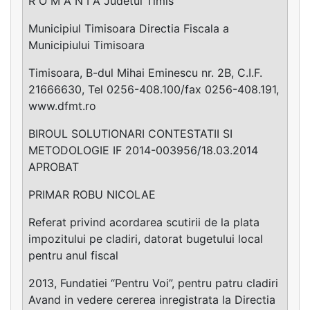
R O M Â N I A Judetul Timis
Municipiul Timisoara Directia Fiscala a
Municipiului Timisoara
Timisoara, B-dul Mihai Eminescu nr. 2B, C.I.F.
21666630, Tel 0256-408.100/fax 0256-408.191,
www.dfmt.ro
BIROUL SOLUTIONARI CONTESTATII SI
METODOLOGIE IF 2014-003956/18.03.2014
APROBAT
PRIMAR ROBU NICOLAE
Referat privind acordarea scutirii de la plata
impozitului pe cladiri, datorat bugetului local
pentru anul fiscal
2013, Fundatiei “Pentru Voi”, pentru patru cladiri
Avand in vedere cererea inregistrata la Directia