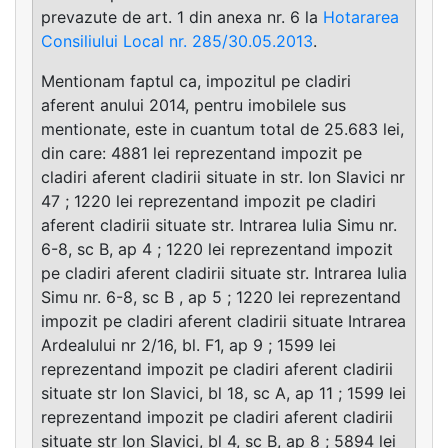
prevazute de art. 1 din anexa nr. 6 la
Hotararea
Consiliului Local nr. 285/30.05.2013
.
Mentionam faptul ca, impozitul pe cladiri
aferent anului 2014, pentru imobilele sus
mentionate, este in cuantum total de 25.683 lei,
din care: 4881 lei reprezentand impozit pe
cladiri aferent cladirii situate in str. Ion Slavici nr
47 ; 1220 lei reprezentand impozit pe cladiri
aferent cladirii situate str. Intrarea Iulia Simu nr.
6-8, sc B, ap 4 ; 1220 lei reprezentand impozit
pe cladiri aferent cladirii situate str. Intrarea Iulia
Simu nr. 6-8, sc B , ap 5 ; 1220 lei reprezentand
impozit pe cladiri aferent cladirii situate Intrarea
Ardealului nr 2/16, bl. F1, ap 9 ; 1599 lei
reprezentand impozit pe cladiri aferent cladirii
situate str Ion Slavici, bl 18, sc A, ap 11 ; 1599 lei
reprezentand impozit pe cladiri aferent cladirii
situate str Ion Slavici, bl 4, sc B, ap 8 ; 5894 lei