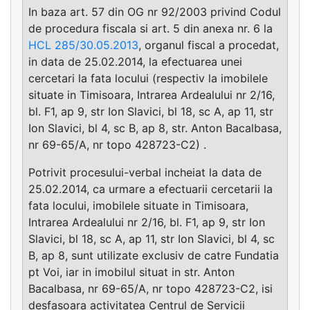
In baza art. 57 din OG nr 92/2003 privind Codul
de procedura fiscala si art. 5 din anexa nr. 6 la
HCL 285/30.05.2013
, organul fiscal a procedat,
in data de 25.02.2014, la efectuarea unei
cercetari la fata locului (respectiv la imobilele
situate in Timisoara, Intrarea Ardealului nr 2/16,
bl. F1, ap 9, str Ion Slavici, bl 18, sc A, ap 11, str
Ion Slavici, bl 4, sc B, ap 8, str. Anton Bacalbasa,
nr 69-65/A, nr topo 428723-C2) .
Potrivit procesului-verbal incheiat la data de
25.02.2014, ca urmare a efectuarii cercetarii la
fata locului, imobilele situate in Timisoara,
Intrarea Ardealului nr 2/16, bl. F1, ap 9, str Ion
Slavici, bl 18, sc A, ap 11, str Ion Slavici, bl 4, sc
B, ap 8, sunt utilizate exclusiv de catre Fundatia
pt Voi, iar in imobilul situat in str. Anton
Bacalbasa, nr 69-65/A, nr topo 428723-C2, isi
desfasoara activitatea Centrul de Servicii