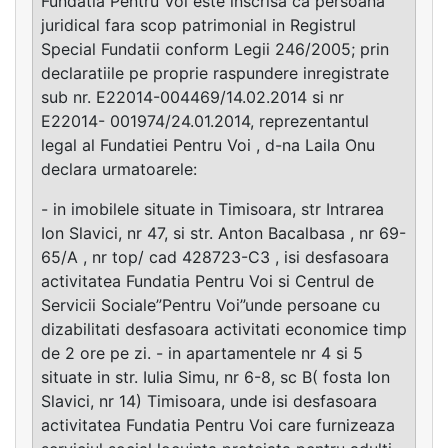
Fundatia Pentru Voi este inscrisa ca persoana
juridical fara scop patrimonial in Registrul
Special Fundatii conform Legii 246/2005; prin
declaratiile pe proprie raspundere inregistrate
sub nr. E22014-004469/14.02.2014 si nr
E22014- 001974/24.01.2014, reprezentantul
legal al Fundatiei Pentru Voi , d-na Laila Onu
declara urmatoarele:
- in imobilele situate in Timisoara, str Intrarea
Ion Slavici, nr 47, si str. Anton Bacalbasa , nr 69-
65/A , nr top/ cad 428723-C3 , isi desfasoara
activitatea Fundatia Pentru Voi si Centrul de
Servicii Sociale”Pentru Voi”unde persoane cu
dizabilitati desfasoara activitati economice timp
de 2 ore pe zi. - in apartamentele nr 4 si 5
situate in str. Iulia Simu, nr 6-8, sc B( fosta Ion
Slavici, nr 14) Timisoara, unde isi desfasoara
activitatea Fundatia Pentru Voi care furnizeaza