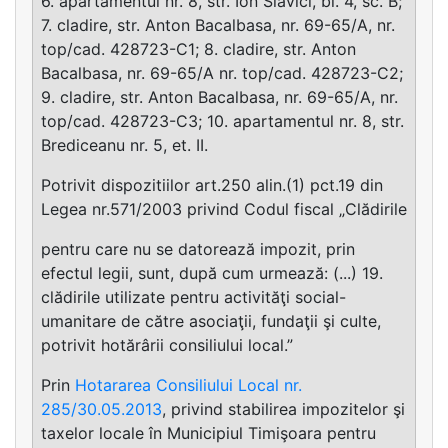
6. apartamentul nr. 8, str. Ion Slavici, bl. 4, sc. B;
7. cladire, str. Anton Bacalbasa, nr. 69-65/A, nr.
top/cad. 428723-C1; 8. cladire, str. Anton
Bacalbasa, nr. 69-65/A nr. top/cad. 428723-C2;
9. cladire, str. Anton Bacalbasa, nr. 69-65/A, nr.
top/cad. 428723-C3; 10. apartamentul nr. 8, str.
Brediceanu nr. 5, et. II.
Potrivit dispozitiilor art.250 alin.(1) pct.19 din
Legea nr.571/2003 privind Codul fiscal „Clădirile
pentru care nu se datorează impozit, prin
efectul legii, sunt, după cum urmează: (...) 19.
clădirile utilizate pentru activităţi social-
umanitare de către asociaţii, fundaţii şi culte,
potrivit hotărârii consiliului local.”
Prin
Hotararea Consiliului Local nr.
285/30.05.2013
, privind stabilirea impozitelor şi
taxelor locale în Municipiul Timişoara pentru