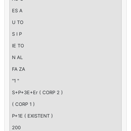
ES A
U TO
S I P
IE TO
N AL
FA ZA
"1 "
S+P+3E+Er ( CORP 2 )
( CORP 1 )
P+1E ( EXISTENT )
200