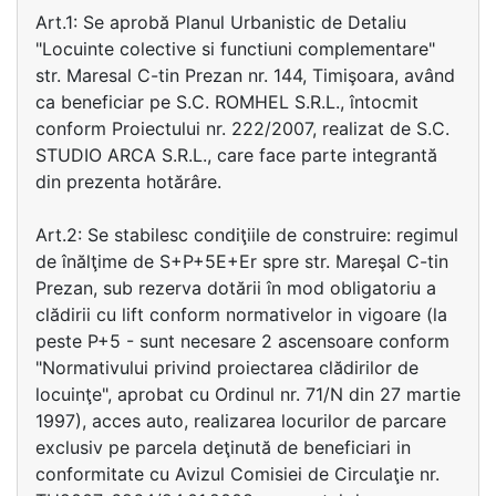
Art.1: Se aprobă Planul Urbanistic de Detaliu
"Locuinte colective si functiuni complementare"
str. Maresal C-tin Prezan nr. 144, Timişoara, având
ca beneficiar pe S.C. ROMHEL S.R.L., întocmit
conform Proiectului nr. 222/2007, realizat de S.C.
STUDIO ARCA S.R.L., care face parte integrantă
din prezenta hotărâre.
Art.2: Se stabilesc condiţiile de construire: regimul
de înălţime de S+P+5E+Er spre str. Mareşal C-tin
Prezan, sub rezerva dotării în mod obligatoriu a
clădirii cu lift conform normativelor in vigoare (la
peste P+5 - sunt necesare 2 ascensoare conform
"Normativului privind proiectarea clădirilor de
locuinţe", aprobat cu Ordinul nr. 71/N din 27 martie
1997), acces auto, realizarea locurilor de parcare
exclusiv pe parcela deţinută de beneficiari in
conformitate cu Avizul Comisiei de Circulaţie nr.