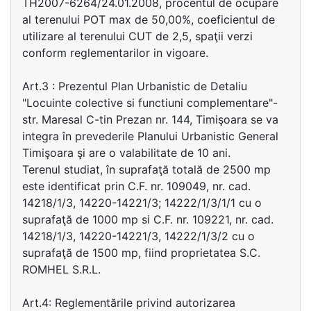
TH2007-6264/24.01.2008, procentul de ocupare
al terenului POT max de 50,00%, coeficientul de
utilizare al terenului CUT de 2,5, spaţii verzi
conform reglementarilor in vigoare.
Art.3 : Prezentul Plan Urbanistic de Detaliu
"Locuinte colective si functiuni complementare"-
str. Maresal C-tin Prezan nr. 144, Timişoara se va
integra în prevederile Planului Urbanistic General
Timişoara şi are o valabilitate de 10 ani.
Terenul studiat, în suprafaţă totală de 2500 mp
este identificat prin C.F. nr. 109049, nr. cad.
14218/1/3, 14220-14221/3; 14222/1/3/1/1 cu o
suprafaţă de 1000 mp si C.F. nr. 109221, nr. cad.
14218/1/3, 14220-14221/3, 14222/1/3/2 cu o
suprafaţă de 1500 mp, fiind proprietatea S.C.
ROMHEL S.R.L.
Art.4: Reglementările privind autorizarea