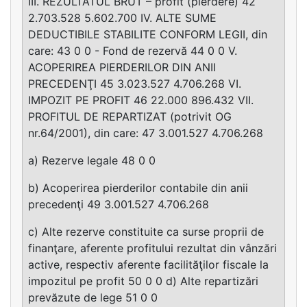
III. REZULTATUL BRUT – profit (pierdere) 42
2.703.528 5.602.700 IV. ALTE SUME
DEDUCTIBILE STABILITE CONFORM LEGII, din
care: 43 0 0 - Fond de rezervă 44 0 0 V.
ACOPERIREA PIERDERILOR DIN ANII
PRECEDENŢI 45 3.023.527 4.706.268 VI.
IMPOZIT PE PROFIT 46 22.000 896.432 VII.
PROFITUL DE REPARTIZAT (potrivit OG
nr.64/2001), din care: 47 3.001.527 4.706.268
a) Rezerve legale 48 0 0
b) Acoperirea pierderilor contabile din anii
precedenţi 49 3.001.527 4.706.268
c) Alte rezerve constituite ca surse proprii de
finanţare, aferente profitului rezultat din vânzări
active, respectiv aferente facilităţilor fiscale la
impozitul pe profit 50 0 0 d) Alte repartizări
prevăzute de lege 51 0 0