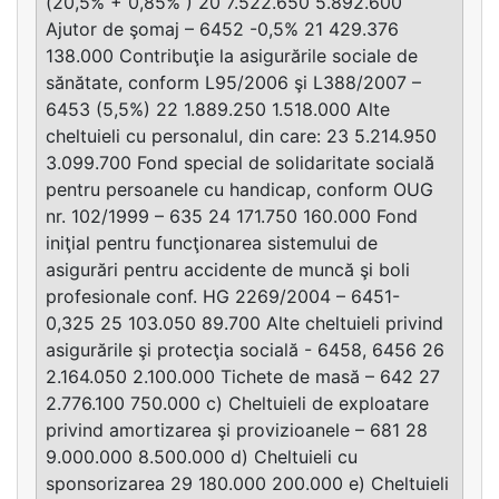
(20,5% + 0,85% ) 20 7.522.650 5.892.600
Ajutor de şomaj – 6452 -0,5% 21 429.376
138.000 Contribuţie la asigurările sociale de
sănătate, conform L95/2006 şi L388/2007 –
6453 (5,5%) 22 1.889.250 1.518.000 Alte
cheltuieli cu personalul, din care: 23 5.214.950
3.099.700 Fond special de solidaritate socială
pentru persoanele cu handicap, conform OUG
nr. 102/1999 – 635 24 171.750 160.000 Fond
iniţial pentru funcţionarea sistemului de
asigurări pentru accidente de muncă şi boli
profesionale conf. HG 2269/2004 – 6451-
0,325 25 103.050 89.700 Alte cheltuieli privind
asigurările şi protecţia socială - 6458, 6456 26
2.164.050 2.100.000 Tichete de masă – 642 27
2.776.100 750.000 c) Cheltuieli de exploatare
privind amortizarea şi provizioanele – 681 28
9.000.000 8.500.000 d) Cheltuieli cu
sponsorizarea 29 180.000 200.000 e) Cheltuieli