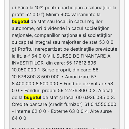
e) Până la 10% pentru participarea salariaţilor la
profit 52 0 0 f) Minim 90% vărsăminte la
bugetul
de stat sau local, în cazul regiilor
autonome, ori dividende în cazul societăţilor
naţionale, companiilor naţionale şi societăţilor
cu capital integral sau majoritar de stat 53 0 0
g) Profitul nerepartizat pe destinaţiile prevăzute
la lit. a-f 54 0 0 VIII. SURSE DE FINANŢARE A
INVESTIŢIILOR, din care: 55 17.612.896
10.050.000 1. Surse proprii, din care: 56
10.676.800 8.500.000 • Amortizare 57
8.400.000 8.500.000 • Fond de dezvoltare 58
0 0 • Fonduri proprii 59 2.276.800 0 2. Alocaţii
de la
bugetul
de stat şi local 60 6.936.095 0 3.
Credite bancare (credit furnizor) 61 0 1.550.000
- Interne 62 0 0 - Externe 63 0 0 4. Alte surse
64 0 0