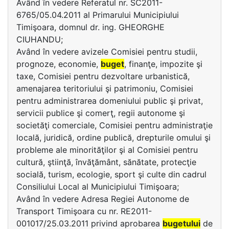
Având în vedere Referatul nr. SC2011-
6765/05.04.2011 al Primarului Municipiului
Timişoara, domnul dr. ing. GHEORGHE
CIUHANDU;
Având în vedere avizele Comisiei pentru studii,
prognoze, economie,
buget
, finanţe, impozite şi
taxe, Comisiei pentru dezvoltare urbanistică,
amenajarea teritoriului şi patrimoniu, Comisiei
pentru administrarea domeniului public şi privat,
servicii publice şi comerţ, regii autonome şi
societăţi comerciale, Comisiei pentru administraţie
locală, juridică, ordine publică, drepturile omului şi
probleme ale minorităţilor şi al Comisiei pentru
cultură, ştiinţă, învăţământ, sănătate, protecţie
socială, turism, ecologie, sport şi culte din cadrul
Consiliului Local al Municipiului Timişoara;
Având în vedere Adresa Regiei Autonome de
Transport Timişoara cu nr. RE2011-
001017/25.03.2011 privind aprobarea
bugetului
de