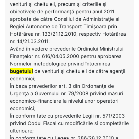
venituri şi cheltuieli, precum şi criteriile şi
obiectivele de performanţă pentru anul 2011
aprobate de către Consiliul de Administraţie al
Regiei Autonome de Transport Timişoara prin
Hotărârea nr. 133/21.12.2010, respectiv Hotărârea
nr. 14/21.03.2011;
Având în vedere prevederile Ordinului Ministrului
Finanţelor nr. 616/04.05.2000 pentru aprobarea
Normelor metodologice privind întocmirea
bugetului
de venituri şi cheltuieli de către agenţii
economici;
În baza prevederilor art. 3 din Ordonanţa de
Urgenţă a Guvernului nr. 79/2008 privind măsuri
economico-financiare la nivelul unor operatori
economici;
În conformitate cu prevederile Legii nr. 571/2003
privind Codul Fiscal cu modificările si completările
ulterioare;
În conformitate cu Legea nr. 286/28.12.2010 a