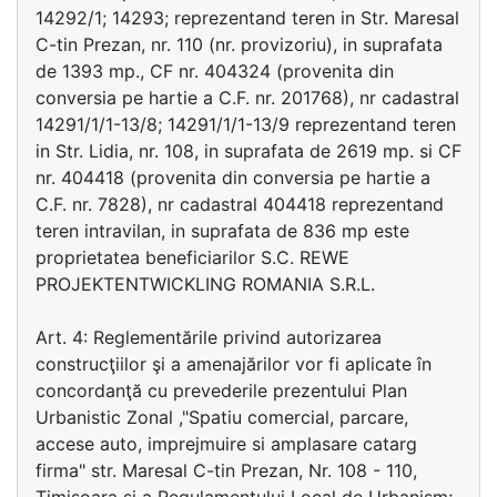
14292/1; 14293; reprezentand teren in Str. Maresal
C-tin Prezan, nr. 110 (nr. provizoriu), in suprafata
de 1393 mp., CF nr. 404324 (provenita din
conversia pe hartie a C.F. nr. 201768), nr cadastral
14291/1/1-13/8; 14291/1/1-13/9 reprezentand teren
in Str. Lidia, nr. 108, in suprafata de 2619 mp. si CF
nr. 404418 (provenita din conversia pe hartie a
C.F. nr. 7828), nr cadastral 404418 reprezentand
teren intravilan, in suprafata de 836 mp este
proprietatea beneficiarilor S.C. REWE
PROJEKTENTWICKLING ROMANIA S.R.L.
Art. 4: Reglementările privind autorizarea
construcţiilor şi a amenajărilor vor fi aplicate în
concordanţă cu prevederile prezentului Plan
Urbanistic Zonal ,"Spatiu comercial, parcare,
accese auto, imprejmuire si amplasare catarg
firma" str. Maresal C-tin Prezan, Nr. 108 - 110,