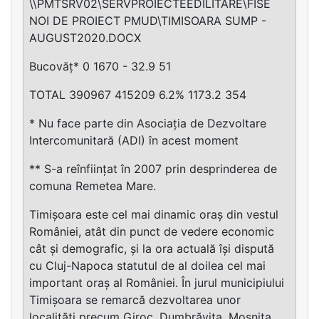
\\PMTSRV02\SERVPROIECTEEDILITARE\FISE
NOI DE PROIECT PMUD\TIMISOARA SUMP -
AUGUST2020.DOCX
Bucovăț* 0 1670 - 32.9 51
TOTAL 390967 415209 6.2% 1173.2 354
* Nu face parte din Asociația de Dezvoltare
Intercomunitară (ADI) în acest moment
** S-a reînființat în 2007 prin desprinderea de
comuna Remetea Mare.
Timișoara este cel mai dinamic oraș din vestul
României, atât din punct de vedere economic
cât și demografic, și la ora actuală își dispută
cu Cluj-Napoca statutul de al doilea cel mai
important oraș al României. În jurul municipiului
Timișoara se remarcă dezvoltarea unor
localităţi precum Giroc, Dumbrăvița, Moșnița