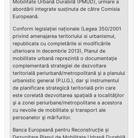
Mobilitate Urbană Durabilă (PMUD), urmare a
abordării integrate susținuta de către Comisia
Europeană.
Conform legislației naționale (Legea 350/2001
privind amenajarea teritoriului si urbanismul,
republicata cu completările si modificările
ulterioare in decembrie 2013), Planul de
mobilitate urbană reprezintă o documentaţie
complementară strategiei de dezvoltare
teritorială periurbană/metropolitană şi a planului
urbanistic general (P.U.G.), dar şi instrumentul
de planificare strategică teritorială prin care
este corelată dezvoltarea spaţială a localităţilor
şi a zonei periurbane/metropolitane a acestora
cu nevoile de mobilitate şi transport ale
persoanelor şi mărfurilor.
Banca Europeană pentru Reconstrucție și
Dezvoltare Planul de Mobilitate Urbană Durabilă