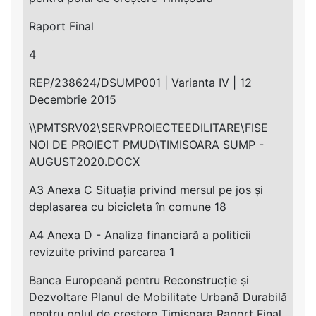
Raport Final
4
REP/238624/DSUMP001 | Varianta IV | 12
Decembrie 2015
\\PMTSRV02\SERVPROIECTEEDILITARE\FISE
NOI DE PROIECT PMUD\TIMISOARA SUMP -
AUGUST2020.DOCX
A3 Anexa C Situația privind mersul pe jos și
deplasarea cu bicicleta în comune 18
A4 Anexa D - Analiza financiară a politicii
revizuite privind parcarea 1
Banca Europeană pentru Reconstrucție și
Dezvoltare Planul de Mobilitate Urbană Durabilă
pentru polul de creștere Timișoara Raport Final