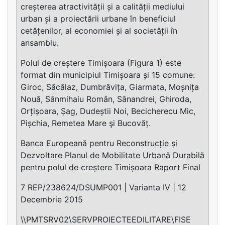
creșterea atractivității și a calității mediului
urban și a proiectării urbane în beneficiul
cetățenilor, al economiei și al societății în
ansamblu.
Polul de creștere Timișoara (Figura 1) este
format din municipiul Timișoara și 15 comune:
Giroc, Săcălaz, Dumbrăvița, Giarmata, Moșnița
Nouă, Sânmihaiu Român, Sânandrei, Ghiroda,
Orțișoara, Șag, Dudeștii Noi, Becicherecu Mic,
Pișchia, Remetea Mare şi Bucovăț.
Banca Europeană pentru Reconstrucție și
Dezvoltare Planul de Mobilitate Urbană Durabilă
pentru polul de creștere Timișoara Raport Final
7 REP/238624/DSUMP001 | Varianta IV | 12
Decembrie 2015
\\PMTSRV02\SERVPROIECTEEDILITARE\FISE