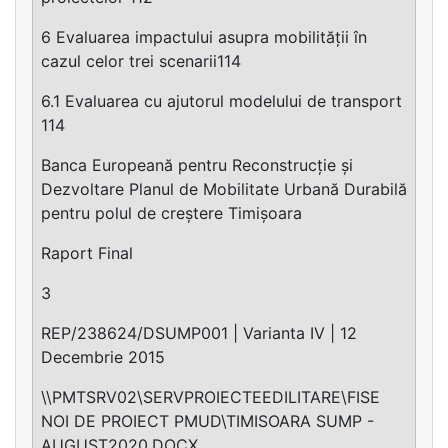
6 Evaluarea impactului asupra mobilității în
cazul celor trei scenarii114
6.1 Evaluarea cu ajutorul modelului de transport
114
Banca Europeană pentru Reconstrucție și
Dezvoltare Planul de Mobilitate Urbană Durabilă
pentru polul de creștere Timișoara
Raport Final
3
REP/238624/DSUMP001 | Varianta IV | 12
Decembrie 2015
\\PMTSRV02\SERVPROIECTEEDILITARE\FISE
NOI DE PROIECT PMUD\TIMISOARA SUMP -
AUGUST2020.DOCX