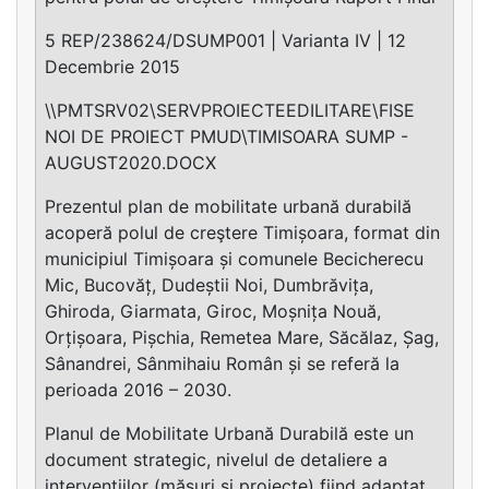
5 REP/238624/DSUMP001 | Varianta IV | 12
Decembrie 2015
\\PMTSRV02\SERVPROIECTEEDILITARE\FISE
NOI DE PROIECT PMUD\TIMISOARA SUMP -
AUGUST2020.DOCX
Prezentul plan de mobilitate urbană durabilă
acoperă polul de creştere Timișoara, format din
municipiul Timișoara și comunele Becicherecu
Mic, Bucovăț, Dudeștii Noi, Dumbrăvița,
Ghiroda, Giarmata, Giroc, Moșnița Nouă,
Orțișoara, Pișchia, Remetea Mare, Săcălaz, Șag,
Sânandrei, Sânmihaiu Român și se referă la
perioada 2016 – 2030.
Planul de Mobilitate Urbană Durabilă este un
document strategic, nivelul de detaliere a
intervențiilor (măsuri și proiecte) fiind adaptat