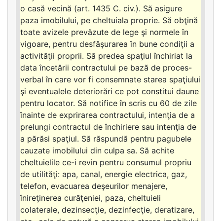
o casă vecină (art. 1435 C. civ.). Să asigure
paza imobilului, pe cheltuiala proprie. Să obţină
toate avizele prevăzute de lege şi normele în
vigoare, pentru desfăşurarea în bune condiţii a
activităţii proprii. Să predea spaţiul închiriat la
data încetării contractului pe bază de proces-
verbal în care vor fi consemnate starea spaţiului
şi eventualele deteriorări ce pot constitui daune
pentru locator. Să notifice în scris cu 60 de zile
înainte de exprirarea contractului, intenţia de a
prelungi contractul de închiriere sau intenţia de
a părăsi spaţiul. Să răspundă pentru pagubele
cauzate imobilului din culpa sa. Să achite
cheltuielile ce-i revin pentru consumul propriu
de utilităţi: apa, canal, energie electrica, gaz,
telefon, evacuarea deşeurilor menajere,
înireţinerea curăţeniei, paza, cheltuieli
colaterale, dezinsecţie, dezinfecţie, deratizare,