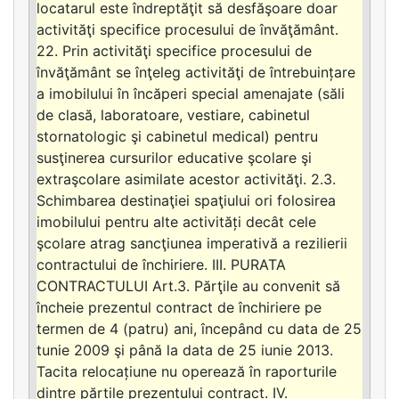
locatarul este îndreptăţit să desfăşoare doar
activităţi specifice procesului de învăţământ.
22. Prin activităţi specifice procesului de
învăţământ se înţeleg activităţi de întrebuințare
a imobilului în încăperi special amenajate (săli
de clasă, laboratoare, vestiare, cabinetul
stornatologic şi cabinetul medical) pentru
susţinerea cursurilor educative şcolare şi
extraşcolare asimilate acestor activităţi. 2.3.
Schimbarea destinaţiei spaţiului ori folosirea
imobilului pentru alte activități decât cele
şcolare atrag sancţiunea imperativă a rezilierii
contractului de închiriere. III. PURATA
CONTRACTULUI Art.3. Părţile au convenit să
încheie prezentul contract de închiriere pe
termen de 4 (patru) ani, începând cu data de 25
tunie 2009 şi până la data de 25 iunie 2013.
Tacita relocațiune nu operează în raporturile
dintre părțile prezentului contract. IV.