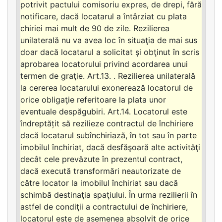
potrivit pactului comisoriu expres, de drepi, fără
notificare, dacă locatarul a întârziat cu plata
chiriei mai mult de 90 de zile. Rezilierea
unilaterală nu va avea loc în situaţia de mai sus
doar dacă locatarul a solicitat şi obţinut în scris
aprobarea locatorului privind acordarea unui
termen de graţie. Art.13. . Rezilierea unilaterală
la cererea locatarului exonerează locatorul de
orice obligaţie referitoare la plata unor
eventuale despăgubiri. Art.14. Locatorul este
îndreptățit să rezilieze contractul de închiriere
dacă locatarul subînchiriază, în tot sau în parte
imobilul închiriat, dacă desfăşoară alte activităţi
decât cele prevăzute în prezentul contract,
dacă execută transformări neautorizate de
către locator la imobilul închiriat sau dacă
schimbă destinaţia spaţiului. În urma rezilierii în
astfel de condiţii a contractului de închiriere,
locatorul este de asemenea absolvit de orice