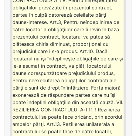
CONTRACTUALĂ Art.8. Pentru nerespectarea
obligaţiilor prevăzute în prezentul contract,
partea în culpă datorează celeilalte părţi
daune-interese. Art.3, Pentru neîndeplinirea de
către locator a obligaţiilor care îi revin în baza
prezentului contract, locatarul va putea să
plăteasca chiria diminuat, proporțional cu
prejudiciul care i s-a produs. Art.10. Dacă
locatarul nu îşi îndeplineşte obligațiile pe care şi
le-a asumat în contract, va plăti locatorului
daune corespunzătoare prejudiciului produs,
Pentru neexecutarea obligaţiilor contractuale
părţile sunt de drept în întârziere. Forţa majoră
exonerează de răspundere partea care nu îşi
poate îndeplini obligaţiile din această cauză. VII.
REZILIEREA CONTRACTULUI Art.11. ! Rezilierea
contractului se poate face oricând, prin acordul
ambelor părţi. Art.13. Rezilierea unilaterală a
contractului se poate face de către locator,