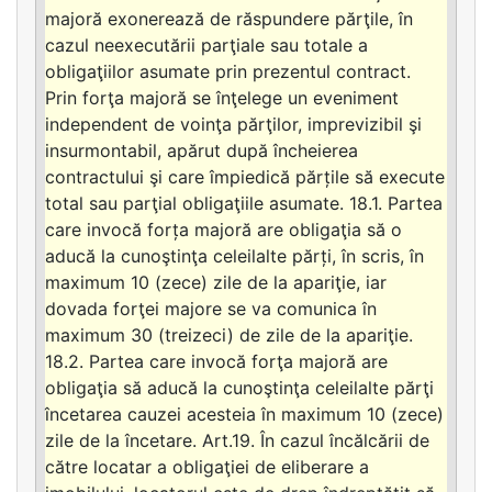
majoră exonerează de răspundere părţile, în
cazul neexecutării parţiale sau totale a
obligaţiilor asumate prin prezentul contract.
Prin forţa majoră se înţelege un eveniment
independent de voinţa părţilor, imprevizibil şi
insurmontabil, apărut după încheierea
contractului şi care împiedică părțile să execute
total sau parţial obligaţiile asumate. 18.1. Partea
care invocă forța majoră are obligaţia să o
aducă la cunoştinţa celeilalte părți, în scris, în
maximum 10 (zece) zile de la apariţie, iar
dovada forţei majore se va comunica în
maximum 30 (treizeci) de zile de la apariţie.
18.2. Partea care invocă forţa majoră are
obligaţia să aducă la cunoştinţa celeilalte părţi
încetarea cauzei acesteia în maximum 10 (zece)
zile de la încetare. Art.19. În cazul încălcării de
către locatar a obligaţiei de eliberare a