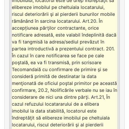
imobilului, locatorul este de drep îndreptăţit să
elibereze imobilul pe cheltuiala locatarului,
riscul deteriorării şi al pierderii bunurilor mobile
rămânând în sarcina locatarului. Art.20. În
accepțiunea părţilor contractante, orice
notificare adresată, este valabil îndeplinită dacă
va fi tangmisă la adresa/sediul prevăzut în
partea introductivă a prezentului contract. 201.
În cazul în care notificarea se face pe cale
poştală, ea va fi transmisă, prin scrisoare
Tecomandaiă cu confirmare de primire şi se
consideră primită de destinatar la data
menţionată de oficiul poştal primitor pe această
confirmare, 20.2, Nolificările verbale nu se iau în
considerare de nici una dintre părţi. Art.21, În
cazul refuzului locatararului de a elibera
imobilul la data stabilită, locatorul este
îndreptăţit să elibereze imobilul pe cheltuiala
locatarului, riscul deteriorării şi al pierderii