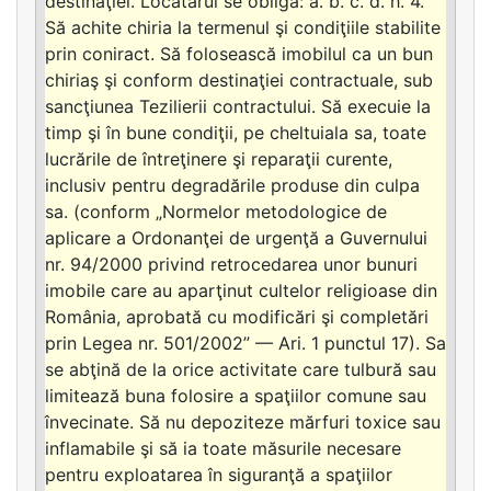
destinaţiei. Locatarul se obligă: a. b. c. d. h. 4.
Să achite chiria la termenul şi condiţiile stabilite
prin coniract. Să folosească imobilul ca un bun
chiriaş şi conform destinaţiei contractuale, sub
sancţiunea Tezilierii contractului. Să execuie la
timp şi în bune condiţii, pe cheltuiala sa, toate
lucrările de întreţinere şi reparaţii curente,
inclusiv pentru degradările produse din culpa
sa. (conform „Normelor metodologice de
aplicare a Ordonanţei de urgenţă a Guvernului
nr. 94/2000 privind retrocedarea unor bunuri
imobile care au aparţinut cultelor religioase din
România, aprobată cu modificări şi completări
prin Legea nr. 501/2002” — Ari. 1 punctul 17). Sa
se abţină de la orice activitate care tulbură sau
limitează buna folosire a spaţiilor comune sau
învecinate. Să nu depoziteze mărfuri toxice sau
inflamabile şi să ia toate măsurile necesare
pentru exploatarea în siguranţă a spaţiilor