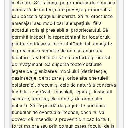
închiriate. Să-l anunţe pe proprietar de acţiunea
intentată de un terţ care priveşte proprietatea
sau posesia spaţiului închiriat. Să nu efectueze
amenajări sau modificări ale spațiului fără
acordul scris şi prealabil al proprietarului. Să
permită inspecţiile reprezentanţilor locatorului
pentru verificarea imobilului închiriat, anunţate
în prealabil şi stabilite de comun acord cu
locatarul, astfel încât să nu perturbe procesul
de învățământ. Să suporte toate costurile
legate de igienizarea imobilului (dezinfecţie,
dezinsecţie, deratizare şi orice alte cheltuieli
colaterale), precum şi cele de natură a conserva
imobilul (zugrăveli, tencuieli, reparaţii instalaţii
sanitare, termice, electrice şi de orice altă
natură). Să răspundă de pagubele pricinuite
bunurilor de eventuale incendii, dacă nu va
dovedi că incendiul a provenit din caz fortuit,
forță majoră sau prin comunicarea focului de la