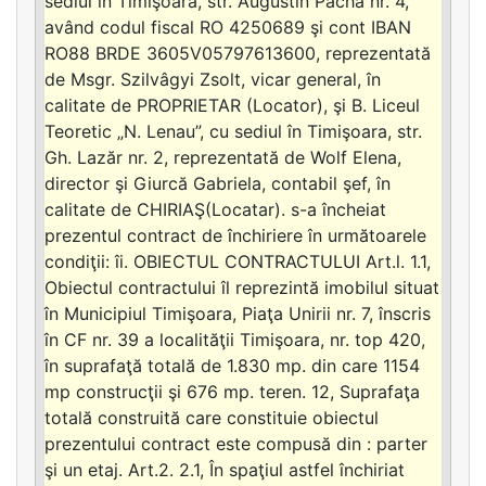
sediul în Timişoara, str. Augustin Pacha nr. 4,
având codul fiscal RO 4250689 şi cont IBAN
RO88 BRDE 3605V05797613600, reprezentată
de Msgr. Szilvâgyi Zsolt, vicar general, în
calitate de PROPRIETAR (Locator), şi B. Liceul
Teoretic „N. Lenau”, cu sediul în Timişoara, str.
Gh. Lazăr nr. 2, reprezentată de Wolf Elena,
director şi Giurcă Gabriela, contabil şef, în
calitate de CHIRIAŞ(Locatar). s-a încheiat
prezentul contract de închiriere în următoarele
condiţii: îi. OBIECTUL CONTRACTULUI Art.l. 1.1,
Obiectul contractului îl reprezintă imobilul situat
în Municipiul Timişoara, Piaţa Unirii nr. 7, înscris
în CF nr. 39 a localităţii Timişoara, nr. top 420,
în suprafaţă totală de 1.830 mp. din care 1154
mp construcţii şi 676 mp. teren. 12, Suprafaţa
totală construită care constituie obiectul
prezentului contract este compusă din : parter
şi un etaj. Art.2. 2.1, În spaţiul astfel închiriat