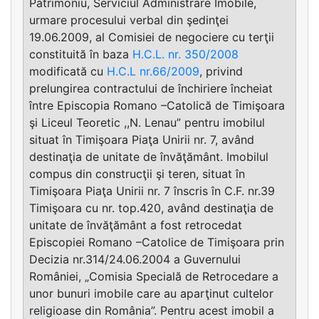
Patrimoniu, Serviciul Administrare Imobile,
urmare procesului verbal din şedinţei
19.06.2009, al Comisiei de negociere cu terţii
constituită în baza
H.C.L. nr. 350/2008
modificată cu
H.C.L nr.66/2009
, privind
prelungirea contractului de închiriere încheiat
între Episcopia Romano –Catolică de Timişoara
şi Liceul Teoretic ,,N. Lenau” pentru imobilul
situat în Timişoara Piaţa Unirii nr. 7, având
destinaţia de unitate de învăţământ. Imobilul
compus din construcţii şi teren, situat în
Timişoara Piaţa Unirii nr. 7 înscris în C.F. nr.39
Timişoara cu nr. top.420, având destinaţia de
unitate de învăţământ a fost retrocedat
Episcopiei Romano –Catolice de Timişoara prin
Decizia nr.314/24.06.2004 a Guvernului
României, „Comisia Specială de Retrocedare a
unor bunuri imobile care au aparţinut cultelor
religioase din România”. Pentru acest imobil a