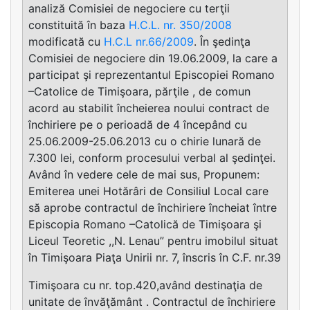
analiză Comisiei de negociere cu terţii
constituită în baza
H.C.L. nr. 350/2008
modificată cu
H.C.L nr.66/2009
. În şedinţa
Comisiei de negociere din 19.06.2009, la care a
participat şi reprezentantul Episcopiei Romano
–Catolice de Timişoara, părţile , de comun
acord au stabilit încheierea noului contract de
închiriere pe o perioadă de 4 începând cu
25.06.2009-25.06.2013 cu o chirie lunară de
7.300 lei, conform procesului verbal al şedinţei.
Având în vedere cele de mai sus, Propunem:
Emiterea unei Hotărâri de Consiliul Local care
să aprobe contractul de închiriere încheiat între
Episcopia Romano –Catolică de Timişoara şi
Liceul Teoretic ,,N. Lenau” pentru imobilul situat
în Timişoara Piaţa Unirii nr. 7, înscris în C.F. nr.39
Timişoara cu nr. top.420,având destinaţia de
unitate de învăţământ . Contractul de închiriere