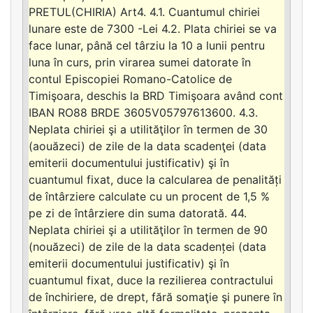
PRETUL(CHIRIA) Art4. 4.1. Cuantumul chiriei
lunare este de 7300 -Lei 4.2. Plata chiriei se va
face lunar, până cel târziu la 10 a lunii pentru
luna în curs, prin virarea sumei datorate în
contul Episcopiei Romano-Catolice de
Timişoara, deschis la BRD Timişoara având cont
IBAN RO88 BRDE 3605V05797613600. 4.3.
Neplata chiriei şi a utilităţilor în termen de 30
(aouăzeci) de zile de la data scadenţei (data
emiterii documentului justificativ) şi în
cuantumul fixat, duce la calcularea de penalități
de întârziere calculate cu un procent de 1,5 %
pe zi de întârziere din suma datorată. 44.
Neplata chiriei şi a utilităţilor în termen de 90
(nouăzeci) de zile de la data scadenței (data
emiterii documentului justificativ) şi în
cuantumul fixat, duce la rezilierea contractului
de închiriere, de drept, fără somaţie şi punere în