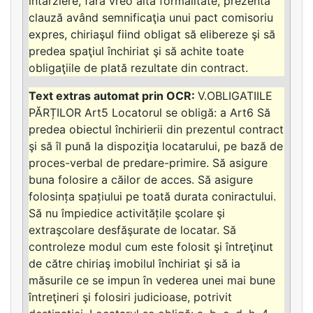
întârziere, fără vreo altă formalitate, prezenta
clauză având semnificaţia unui pact comisoriu
expres, chiriaşul fiind obligat să elibereze şi să
predea spaţiul închiriat şi să achite toate
obligaţiile de plată rezultate din contract.
V.OBLIGATIILE
PĂRȚILOR Art5 Locatorul se obligă: a Art6 Să
predea obiectul închirierii din prezentul contract
şi să îl pună la dispoziţia locatarului, pe bază de
proces-verbal de predare-primire. Să asigure
buna folosire a căilor de acces. Să asigure
folosința spațiului pe toată durata coniractului.
Să nu împiedice activitățile şcolare şi
extraşcolare desfăşurate de locatar. Să
controleze modul cum este folosit şi întreţinut
de către chiriaş imobilul închiriat şi să ia
măsurile ce se impun în vederea unei mai bune
întreţineri şi folosiri judicioase, potrivit