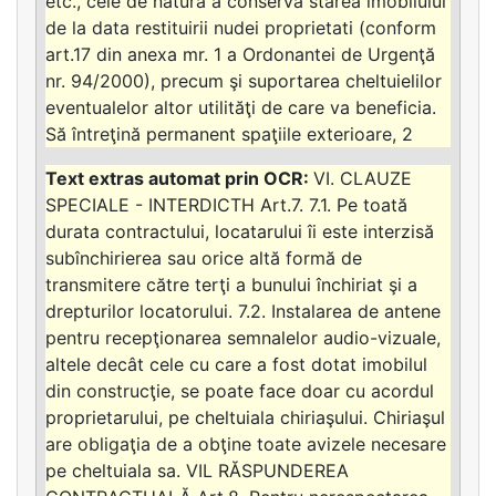
etc., cele de natură a conserva starea imobilului
de la data restituirii nudei proprietati (conform
art.17 din anexa mr. 1 a Ordonantei de Urgenţă
nr. 94/2000), precum şi suportarea cheltuielilor
eventualelor altor utilităţi de care va beneficia.
Să întreţină permanent spaţiile exterioare, 2
VI. CLAUZE
SPECIALE - INTERDICTH Art.7. 7.1. Pe toată
durata contractului, locatarului îi este interzisă
subînchirierea sau orice altă formă de
transmitere către terţi a bunului închiriat şi a
drepturilor locatorului. 7.2. Instalarea de antene
pentru recepţionarea semnalelor audio-vizuale,
altele decât cele cu care a fost dotat imobilul
din construcţie, se poate face doar cu acordul
proprietarului, pe cheltuiala chiriaşului. Chiriaşul
are obligaţia de a obţine toate avizele necesare
pe cheltuiala sa. VIL RĂSPUNDEREA